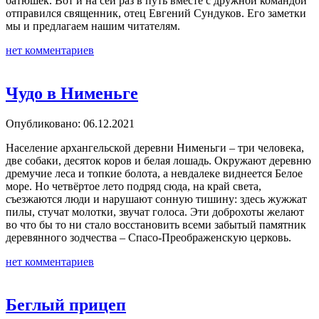
батюшек. Вот и на сей раз в путь вместе с дружной командой
отправился священник, отец Евгений Сундуков. Его заметки
мы и предлагаем нашим читателям.
нет комментариев
Чудо в Нименьге
Опубликовано: 06.12.2021
Население архангельской деревни Нименьги – три человека,
две собаки, десяток коров и белая лошадь. Окружают деревню
дремучие леса и топкие болота, а невдалеке виднеется Белое
море. Но четвёртое лето подряд сюда, на край света,
съезжаются люди и нарушают сонную тишину: здесь жужжат
пилы, стучат молотки, звучат голоса. Эти доброхоты желают
во что бы то ни стало восстановить всеми забытый памятник
деревянного зодчества – Спасо-Преображенскую церковь.
нет комментариев
Беглый прицеп