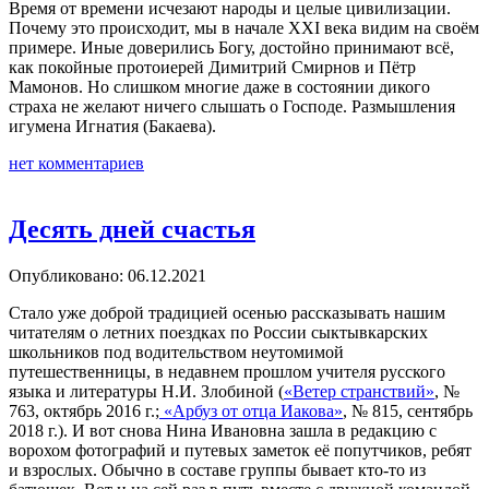
Время от времени исчезают народы и целые цивилизации.
Почему это происходит, мы в начале XXI века видим на своём
примере. Иные доверились Богу, достойно принимают всё,
как покойные протоиерей Димитрий Смирнов и Пётр
Мамонов. Но слишком многие даже в состоянии дикого
страха не желают ничего слышать о Господе. Размышления
игумена Игнатия (Бакаева).
нет комментариев
Десять дней счастья
Опубликовано: 06.12.2021
Стало уже доброй традицией осенью рассказывать нашим
читателям о летних поездках по России сыктывкарских
школьников под водительством неутомимой
путешественницы, в недавнем прошлом учителя русского
языка и литературы Н.И. Злобиной (
«Ветер странствий»
, №
763, октябрь 2016 г.;
«Арбуз от отца Иакова»
, № 815, сентябрь
2018 г.). И вот снова Нина Ивановна зашла в редакцию с
ворохом фотографий и путевых заметок её попутчиков, ребят
и взрослых. Обычно в составе группы бывает кто-то из