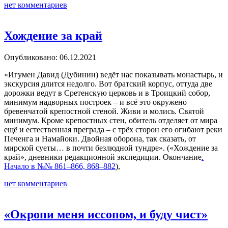
нет комментариев
Хождение за край
Опубликовано: 06.12.2021
«Игумен Давид (Дубинин) ведёт нас показывать монастырь, и
экскурсия длится недолго. Вот братский корпус, оттуда две
дорожки ведут в Сретенскую церковь и в Троицкий собор,
минимум надворных построек – и всё это окружено
бревенчатой крепостной стеной. Живи и молись. Святой
минимум. Кроме крепостных стен, обитель отделяет от мира
ещё и естественная преграда – с трёх сторон его огибают реки
Печенга и Намайоки. Двойная оборона, так сказать, от
мирской суеты… в почти безлюдной тундре». («Хождение за
край», дневники редакционной экспедиции. Окончание
.
Начало в №№ 861–866, 868–882
),
нет комментариев
«Окропи меня иссопом, и буду чист»