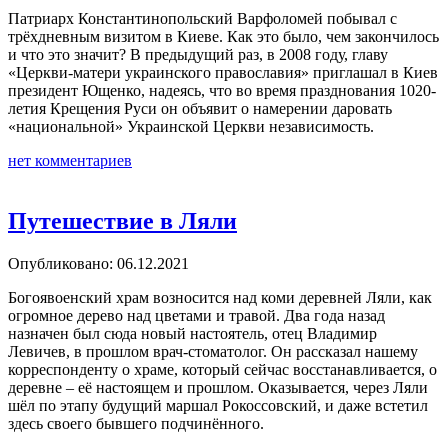
Патриарх Константинопольский Варфоломей побывал с
трёхдневным визитом в Киеве. Как это было, чем закончилось
и что это значит? В предыдущий раз, в 2008 году, главу
«Церкви-матери украинского православия» приглашал в Киев
президент Ющенко, надеясь, что во время празднования 1020-
летия Крещения Руси он объявит о намерении даровать
«национальной» Украинской Церкви независимость.
нет комментариев
Путешествие в Ляли
Опубликовано: 06.12.2021
Богоявоенский храм возносится над коми деревней Ляли, как
огромное дерево над цветами и травой. Два года назад
назначен был сюда новый настоятель, отец Владимир
Левичев, в прошлом врач-стоматолог. Он рассказал нашему
корреспонденту о храме, который сейчас восстанавливается, о
деревне – её настоящем и прошлом. Оказывается, через Ляли
шёл по этапу будущий маршал Рокоссовский, и даже встетил
здесь своего бывшего подчинённого.