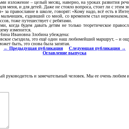
ми изложение – целый месяц, наверно, на уроках развития речи
 меня, и для детей. Даже не стояло вопроса, стоит ли с этим зн
» за православие в школе, говорят: «Кому надо, всё есть в Инт
 мальчишек, ездивший со мной, со временем стал иеромонахом, 
ссов, тоже путешествует с ребятами.
и, когда будем давать детям не только теоретическое правосл
чшему изменится.
 Нина Ивановна Злобина убеждена:
ловское съездила, это ещё один наш любимейший маршрут, – и о
может быть, это снова была запятая.
← Предыдущая публикация
Следующая публикация →
Оглавление выпуска
 руководитель и замечательный человек. Мы ее очень любим и о