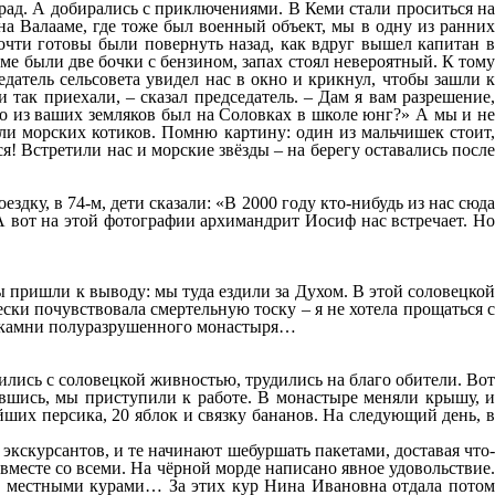
рад. А добирались с приключениями. В Кеми стали проситься на
 на Валааме, где тоже был военный объект, мы в одну из ранних
почти готовы были повернуть назад, как вдруг вышел капитан в
юме были две бочки с бензином, запах стоял невероятный. К тому
датель сельсовета увидел нас в окно и крикнул, чтобы зашли к
 так приехали, – сказал председатель. – Дам я вам разрешение,
 кто из ваших земляков был на Соловках в школе юнг?» А мы и не
ели морских котиков. Помню картину: один из мальчишек стоит,
я! Встретили нас и морские звёзды – на берегу оставались после
ездку, в 74-м, дети сказали: «В 2000 году кто-нибудь из нас сюда
А вот на этой фотографии архимандрит Иосиф нас встречает. Но
мы пришли к выводу: мы туда ездили за Духом. В этой соловецкой
ски почувствовала смертельную тоску – я не хотела прощаться с
ие камни полуразрушенного монастыря…
жились с соловецкой живностью, трудились на благо обители. Вот
ившись, мы приступили к работе. В монастыре меняли крышу, и
ших персика, 20 яблок и связку бананов. На следующий день, в
кскурсантов, и те начинают шебуршать пакетами, доставая что-
вместе со всеми. На чёрной морде написано явное удовольствие.
а местными курами… За этих кур Нина Ивановна отдала потом