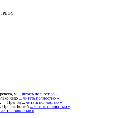
 JPEG):
Тревога, м
... читать полностью »
олько недо
... читать полностью »
--- Препод
... читать полностью »
 Пророк Божий
... читать полностью »
 читать полностью »