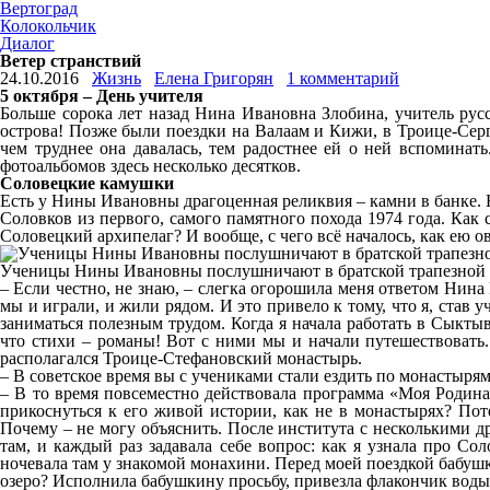
Вертоград
Колокольчик
Диалог
Ветер странствий
24.10.2016
Жизнь
Елена Григорян
1 комментарий
5 октября – День учителя
Больше сорока лет назад Нина Ивановна Злобина, учитель русс
острова! Позже были поездки на Валаам и Кижи, в Троице-Серг
чем труднее она давалась, тем радостнее ей о ней вспоминат
фотоальбомов здесь несколько десятков.
Соловецкие камушки
Есть у Нины Ивановны драгоценная реликвия – камни в банке. Не
Соловков из первого, самого памятного похода 1974 года. Ка
Соловецкий архипелаг? И вообще, с чего всё началось, как ею ов
Ученицы Нины Ивановны послушничают в братской трапезной 
– Если честно, не знаю, – слегка огорошила меня ответом Нина
мы и играли, и жили рядом. И это привело к тому, что я, став 
заниматься полезным трудом. Когда я начала работать в Сыкты
что стихи – романы! Вот с ними мы и начали путешествовать. 
располагался Троице-Стефановский монастырь.
– В советское время вы с учениками стали ездить по монастыр
– В то время повсеместно действовала программа «Моя Родина
прикоснуться к его живой истории, как не в монастырях? По
Почему – не могу объяснить. После института с несколькими д
там, и каждый раз задавала себе вопрос: как я узнала про С
ночевала там у знакомой монахини. Перед моей поездкой бабушка
озеро? Исполнила бабушкину просьбу, привезла флакончик воды.