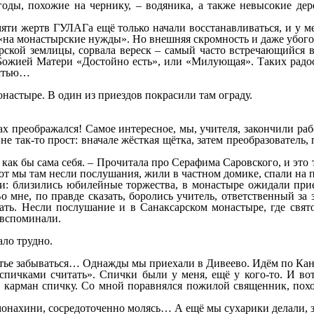
ягоды, похожие на чернику, – водяника, а также невысокие де
яти жертв ГУЛАГа ещё только начали восстанавливаться, и у ме
 «на монастырские нужды». Но внешняя скромность и даже убого
ской землицы, сорвала вереск – самый часто встречающийся в 
 Божией Матери «Достойно есть», или «Милующая». Таких радос
остью…
онастыре. В один из приездов покрасили там ограду.
азах преображался! Самое интересное, мы, учителя, закончили ра
не так-то прост: вначале жёсткая щётка, затем преобразователь,
ак бы сама себя. – Прочитала про Серафима Саровского, и это т
вот мы там несли послушания, жили в частном домике, спали на 
и: близились юбилейные торжества, в монастыре ожидали прие
 мне, по правде сказать, боролись учитель, ответственный за
ать. Несли послушание и в Санаксарском монастыре, где свят
 вспоминали.
ло трудно.
астье забываться… Однажды мы приехали в Дивеево. Идём по Кана
 спичками считать». Спички были у меня, ещё у кого-то. И во
в карман спичку. Со мной поравнялся пожилой священник, похо
 монахини, сосредоточенно молясь… А ещё мы сухарики делали, 