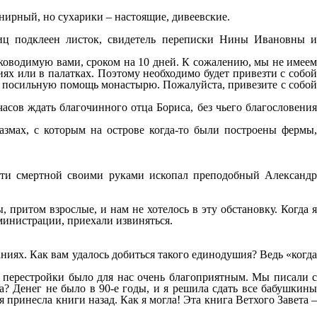
ирный, но сухарики – настоящие, дивеевские.
иц подклеен листок, свидетель переписки Нины Ивановны и
ководимую вами, сроком на 10 дней. К сожалению, мы не имеем
ях или в палатках. Поэтому необходимо будет привезти с собой
ь посильную помощь монастырю. Пожалуйста, привезите с собой
асов ждать благочинного отца Бориса, без чьего благословения
азмах, с которым на острове когда-то были построены фермы,
мяти смертной своими руками ископал преподобный Александр
 притом взрослые, и нам не хотелось в эту обстановку. Когда я
дминистрации, приехали извиняться.
ниях. Как вам удалось добиться такого единодушия? Ведь «когда
о перестройки было для нас очень благоприятным. Мы писали с
а? Денег не было в 90-е годы, и я решила сдать все бабушкины
 принесла книги назад. Как я могла! Эта книга Ветхого Завета –