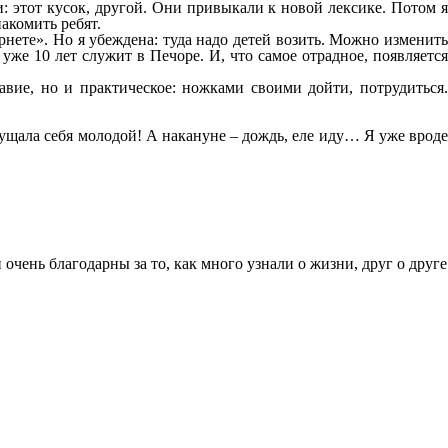
: этот кусок, другой. Они привыкали к новой лексике. Потом я
акомить ребят.
ернете». Но я убеждена: туда надо детей возить. Можно изменить
уже 10 лет служит в Печоре. И, что самое отрадное, появляется
авие, но и практическое: ножками своими дойти, потрудиться.
щущала себя молодой! А накануне – дождь, еле иду… Я уже вроде
чень благодарны за то, как много узнали о жизни, друг о друге