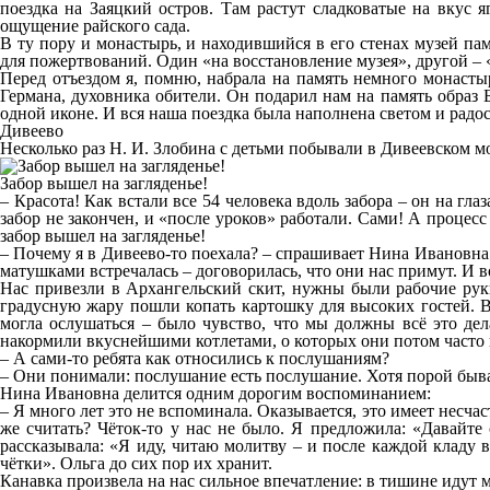
поездка на Заяцкий остров. Там растут сладковатые на вкус 
ощущение райского сада.
В ту пору и монастырь, и находившийся в его стенах музей пам
для пожертвований. Один «на восстановление музея», другой –
Перед отъездом я, помню, набрала на память немного монастыр
Германа, духовника обители. Он подарил нам на память образ
одной иконе. И вся наша поездка была наполнена светом и рад
Дивеево
Несколько раз Н. И. Злобина с детьми побывали в Дивеевском м
Забор вышел на загляденье!
– Красота! Как встали все 54 человека вдоль забора – он на гл
забор не закончен, и «после уроков» работали. Сами! А процесс 
забор вышел на загляденье!
– Почему я в Дивеево-то поехала? – спрашивает Нина Ивановна к
матушками встречалась – договорилась, что они нас примут. И 
Нас привезли в Архангельский скит, нужны были рабочие рук
градусную жару пошли копать картошку для высоких гостей. Во
могла ослушаться – было чувство, что мы должны всё это дел
накормили вкуснейшими котлетами, о которых они потом часто
– А сами-то ребята как относились к послушаниям?
– Они понимали: послушание есть послушание. Хотя порой быва
Нина Ивановна делится одним дорогим воспоминанием:
– Я много лет это не вспоминала. Оказывается, это имеет несч
же считать? Чёток-то у нас не было. Я предложила: «Давайте
рассказывала: «Я иду, читаю молитву – и после каждой кладу 
чётки». Ольга до сих пор их хранит.
Канавка произвела на нас сильное впечатление: в тишине идут