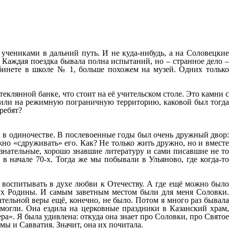
 учениками в дальний путь. И не куда-нибудь, а на Соловецкие
 Каждая поездка бывала полна испытаний, но – странное дело –
абинете в школе № 1, больше похожем на музей. Одних только
клянной банке, что стоит на её учительском столе. Это камни с
стили на режимную пограничную территорию, каковой был тогда
ребят?
ла в одиночестве. В послевоенные годы был очень дружный двор:
жно «сдруживать» его. Как? Не только жить дружно, но и вместе
ознательные, хорошо знавшие литературу и сами писавшие не то
в начале 70-х. Тогда же мы побывали в Ульяново, где когда-то
воспитывать в духе любви к Отечеству. А где ещё можно было
дух Родины. И самым заветным местом были для меня Соловки.
тельной веры ещё, конечно, не было. Потом я много раз бывала
омогли. Она ездила на церковные праздники в Казанский храм,
ра». Я была удивлена: откуда она знает про Соловки, про Святое
мы и Савватия. Значит, она их почитала.