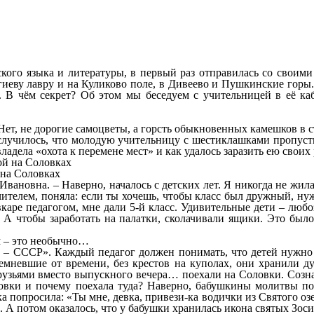
кого языка и литературы, в первый раз отправилась со своими
иеву лавру и на Куликово поле, в Дивеево и Пушкинские горы.
ь. В чём секрет? Об этом мы беседуем с учительницей в её к
т, не дорогие самоцветы, а горсть обыкновенных камешков в сте
к случилось, что молодую учительницу с шестиклашками пропу
ладела «охота к перемене мест» и как удалось заразить ею своих 
на Соловках
 Ивановна. – Наверно, началось с детских лет. Я никогда не жи
учителем, поняла: если ты хочешь, чтобы класс был дружный, ну
вкаре педагогом, мне дали 5-й класс. Удивительные дети – люб
А чтобы заработать на палатки, сколачивали ящики. Это было 
ям – это необычно…
 – СССР». Каждый педагог должен понимать, что детей нужно 
темневшие от времени, без крестов на куполах, они хранили 
рузьями вместо выпускного вечера… поехали на Соловки. Созна
оловки и почему поехала туда? Наверно, бабушкины молитвы п
 попросила: «Ты мне, девка, привези-ка водички из Святого озе
 А потом оказалось, что у бабушки хранилась икона святых Зоси