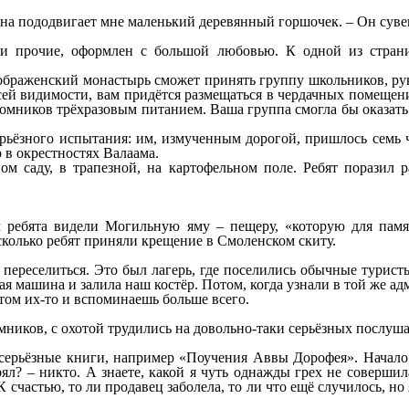
а пододвигает мне маленький деревянный горшочек. – Он сувен
 и прочие, оформлен с большой любовью. К одной из стран
ображенский монастырь сможет принять группу школьников, ру
ей видимости, вам придётся размещаться в чердачных помещени
омников трёхразовым питанием. Ваша группа смогла бы оказат
ерьёзного испытания: им, измученным дорогой, пришлось семь ч
р в окрестностях Валаама.
м саду, в трапезной, на картофельном поле. Ребят поразил р
ам ребята видели Могильную яму – пещеру, «которую для па
сколько ребят приняли крещение в Смоленском скиту.
переселиться. Это был лагерь, где поселились обычные туристы,
ая машина и залила наш костёр. Потом, когда узнали в той же а
том их-то и вспоминаешь больше всего.
мников, с охотой трудились на довольно-таки серьёзных послуша
ми серьёзные книги, например «Поучения Аввы Дорофея». Начал
ял? – никто. А знаете, какой я чуть однажды грех не совершил
частью, то ли продавец заболела, то ли что ещё случилось, но я