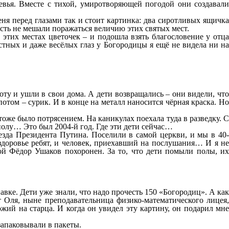
ревья. Вместе с тихой, умиротворяющей погодой они создавали
ня перед глазами так и стоит картинка: два сиротливых ящичка
сть не мешали поражаться величию этих святых мест.
этих местах цветочек – и подошла взять благословение у отца
тных и даже весёлых глаз у Богородицы я ещё не видела ни на
боту и ушли в свои дома. А дети возвращались – они видели, что
 потом – сурик. И в конце на металл наносится чёрная краска. Но
оже было потрясением. На каникулах поехала туда в разведку. С
полу… Это был 2004-й год. Где эти дети сейчас…
зда Президента Путина. Поселили в самой церкви, и мы в 40-
 здоровье ребят, и человек, приехавший на послушания… И я не
ой Фёдор Ушаков похоронен. За то, что дети помыли полы, их
вке. Дети уже знали, что надо прочесть 150 «Богородиц». А как
т Оля, ныне преподавательница физико-математического лицея,
жий на старца. И когда он увидел эту картину, он подарил мне
запаковывали в пакеты.