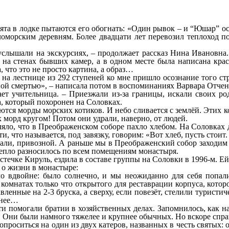
ята в лодке пытаются его обогнать: «Один рывок – и “Юшар” ос
ломорским деревням. Более двадцати лет перевозил теплоход п
услышали на экскурсиях, – продолжает рассказ Нина Ивановна.
а стенах бывших камер, а в одном месте была написана краск
, что это не просто картина, а образ…
на лестнице из 292 ступеней ко мне пришло осознание того ст
ьной смертью», – написала потом в воспоминаниях Варвара Отче
ает учительница. – Приезжали из-за границы, искали своих р
а, который похоронен на Соловках.
ются морды морских котиков. И небо сливается с землёй. Этих 
 морд кругом! Потом они удрали, наверно, от людей.
вляло, что в Преображенском соборе пахло хлебом. На Соловках
что называется, под завязку, говорим: «Вот хлеб, пусть стоит. 
али, привозной. А раньше мы в Преображенский собор заходим –
и тепло разносилось по всем помещениям монастыря.
течке Кируль, ездила в составе группы на Соловки в 1996-м. Ей
 о жизни в монастыре:
ло вдвойне: было солнечно, и мы неожиданно для себя попал
комнатах только что открытого для реставрации корпуса, кото
ленные на 2-3 бруска, а сверху, если повезёт, стелили туристич
снее…
и помогали братии в хозяйственных делах. Запомнилось, как н
у. Они были намного тяжелее и крупнее обычных. Но вскоре спра
проситься на один из двух катеров, названных в честь святых: