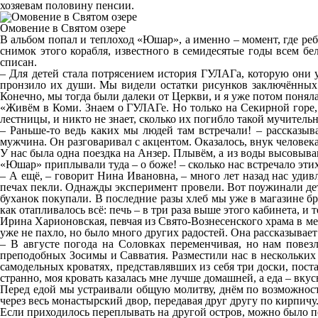
хозяевам половину пенсии.
Омовение в Святом озере
В альбом попал и теплоход «Юшар», а именно – момент, где реб
снимок этого корабля, известного в семидесятые годы всем бе
списан.
– Для детей стала потрясением история ГУЛАГа, которую они 
пронзило их души. Мы видели остатки рисунков заключённых н
Конечно, мы тогда были далеки от Церкви, и я уже потом поняла
«Живём в Коми. Знаем о ГУЛАГе. Но только на Секирной горе, 
лестницы, и никто не знает, сколько их погибло такой мучител
– Раньше-то ведь каких мы людей там встречали! – рассказыв
мужчина. Он разговаривал с акцентом. Оказалось, внук человек
У нас была одна поездка на Анзер. Плывём, а из воды высовыва
«Юшар» приплывали туда – о боже! – сколько нас встречало этих
– А ещё, – говорит Нина Ивановна, – много лет назад нас уди
печах пекли. Однажды эксперимент провели. Вот поужинали дети, 
буханок покупали. В последние разы хлеб мы уже в магазине бр
как отапливалось всё: печь – в три раза выше этого кабинета, 
Ирина Харионовская, певчая из Свято-Вознесенского храма в мес
уже не пахло, но было много других радостей. Она рассказывает
– В августе погода на Соловках переменчивая, но нам повез
преподобных Зосимы и Савватия. Разместили нас в нескольких 
самодельных кроватях, представлявших из себя три доски, постав
странно, моя кровать казалась мне лучше домашней, а еда – вку
Перед едой мы устраивали общую молитву, днём по возможност
через весь монастырский двор, передавая друг другу по кирпич
Если приходилось переплывать на другой остров, можно было по