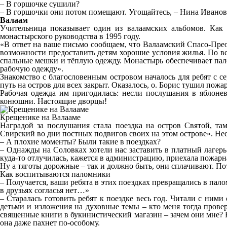
– В горшочке сушили?
– В горшочки они потом помещают. Угощайтесь, – Нина Ивановн
Валаам
Учительница показывает один из валаамских альбомов. Как
монастырского руководства в 1995 году.
«В ответ на ваше письмо сообщаем, что Валаамский Спасо-Пре
возможности предоставить детям хорошие условия жилья. По вс
спальные мешки и тёплую одежду. Монастырь обеспечивает пал
рабочую одежду».
Знакомство с благословенным островом началось для ребят с с
путь на остров для всех закрыт. Оказалось, о. Борис тушил пожа
Рабочая одежда им пригодилась: несли послушания в яблонево
конюшни. Настоящие дворцы!
Крещенике на Валааме
Наградой за послушания стала поездка на остров Святой, т
Свирский во дни постных подвигов своих на этом острове». Не
– А плохие моменты? Были такие в поездках?
– Однажды на Соловках хотели нас заставить в платный лагерь 
куда-то отлучилась, кажется в администрацию, приехала пожарн
Ну а тяготы дорожные – так и должно быть, они сплачивают. По
Как воспитываются паломники
– Получается, ваши ребята в этих поездках превращались в пало
в друзьях согласья нет…»
– Старалась готовить ребят к поездке весь год. Читали с ни
детьми и изложения на духовные темы – кто меня тогда провер
священные книги в букинистический магазин – зачем они мне? К с
она даже пахнет по-особому.