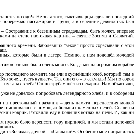
танется позади!» Не зная того, сыктывкарцы сделали последний
о побережью пассажиров и грузы, а в середине девяностых был
 – Сострадание к безвинным страдальцам, быть может, впервые
ами на стене настоящая картина – святые Зосима и Савватий.
рашного времени. Заболевших “зеков” просто сбрасывали с этой
наш.
одных, которые были в лагере. Помню, к нам подошёл молодой
котиков раньше было очень много. Когда мы на огромном корабле
 до последнего момента мы ели вкуснейший хлеб, который там в
Кто хочет, пусть кушает». Так они его – в секунды! Мы по сорок
 ну запах хлеба! Он по трубам шёл из пекарни. Нам объясняли,
 уже не довелось попробовать легендарного хлеба, и в соборе им
и на престольный праздник – день памяти перенесения мощей
рое отапливалось с помощью больших каменных печей. Спали на
еский коврик. Готовили еду в больших котлах на печи. И, как ни
ам нужно было перенести гору кирпичей, и мы встали цепочкой
вились.
 один «Зосима», другой – «Савватий». Особенно мне понравилась