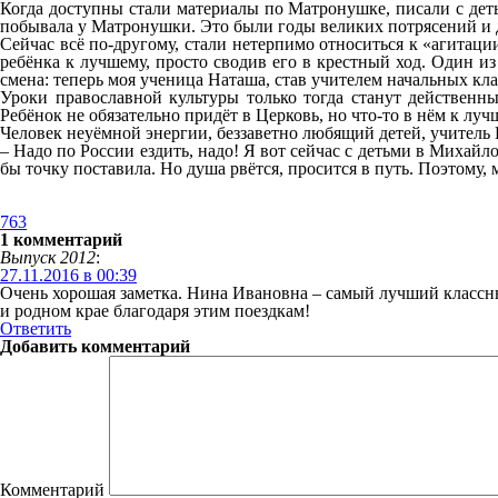
Когда доступны стали материалы по Матронушке, писали с деть
побывала у Матронушки. Это были годы великих потрясений и для
Сейчас всё по-другому, стали нетерпимо относиться к «агитации
ребёнка к лучшему, просто сводив его в крестный ход. Один из
смена: теперь моя ученица Наташа, став учителем начальных кла
Уроки православной культуры только тогда станут действенным
Ребёнок не обязательно придёт в Церковь, но что-то в нём к лу
Человек неуёмной энергии, беззаветно любящий детей, учитель
– Надо по России ездить, надо! Я вот сейчас с детьми в Михай
бы точку поставила. Но душа рвётся, просится в путь. Поэтому, 
763
1 комментарий
Выпуск 2012
:
27.11.2016 в 00:39
Очень хорошая заметка. Нина Ивановна – самый лучший классный
и родном крае благодаря этим поездкам!
Ответить
Добавить комментарий
Комментарий