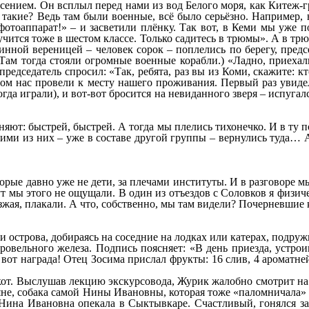
сением. Он всплыл перед нами из вод Белого моря, как Китеж-г
сь такие? Ведь там были военные, всё было серьёзно. Например,
фотоаппарат!» – и засветили плёнку. Так вот, в Кеми мы уже 
 учится тоже в шестом классе. Только садитесь в трюмы». А в тр
нной вереницей – человек сорок – поплелись по берегу, предсе
Там тогда стояли огромные военные корабли.) «Ладно, приехали
 председатель спросил: «Так, ребята, раз вы из Коми, скажите:
отом нас провели к месту нашего проживания. Первый раз увид
а играли), и вот-вот бросится на невиданного зверя – испугалс
оняют: быстрей, быстрей. А тогда мы плелись тихонечко. И в ту по
кими из них – уже в составе другой группы – вернулись туда… 
оторые давно уже не дети, за плечами институты. И в разговоре 
т мы этого не ощущали. В один из отъездов с Соловков я физиче
езжая, плакали. А что, собственно, мы там видели? Почерневш
и острова, добираясь на соседние на лодках или катерах, подру
ровельного железа. Подпись поясняет: «В день приезда, устро
от награда! Отец Зосима прислал фрукты: 16 слив, 4 ароматней
т. Выслушав лекцию экскурсовода, Журик жалобно смотрит на э
яне, собака самой Нины Ивановны, которая тоже «паломничала» 
Нина Ивановна опекала в Сыктывкаре. Счастливый, гонялся з