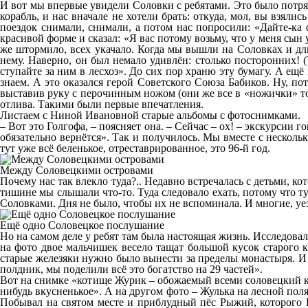
И вот мы впервые увидели Соловки с ребятами. Это было потря
корабль, и нас вначале не хотели брать: откуда, мол, вы взяли
поездок снимали, снимали, а потом нас попросили: «Дайте-ка 
красивой форме и сказал: «Я вас потому возьму, что у меня сын
же штормило, всех укачало. Когда мы вышли на Соловках и дли
нему. Наверно, он был немало удивлён: столько посторонних! (
ступайте за ним в лесхоз». До сих пор храню эту бумагу. А ещё
знаем. А это оказался герой Советского Союза Бабиков. Ну, п
выставив руку с перочинным ножом (они же все в «ножички» тогд
отлива. Такими были первые впечатления.
Листаем с Ниной Ивановной старые альбомы с фотоснимками.
– Вот это Голгофа, – поясняет она. – Сейчас – ох! – экскурсии г
обязательно вернётся». Так и получилось. Мы вместе с несколь
тут уже всё беленькое, отреставрированное, это 96-й год.
Между Соловецкими островами
Почему нас так влекло туда?.. Недавно встречалась с детьми, к
тишине мы слышали что-то. Туда следовало ехать, потому что ту
Соловками. Дня не было, чтобы их не вспоминала. И многие, у
Ещё одно Соловецкое послушание
Но на самом деле у ребят там была настоящая жизнь. Исследовал
на фото двое мальчишек весело тащат большой кусок старого к
старые железяки нужно было вынести за пределы монастыря. И в
полдник, мы поделили всё это богатство на 29 частей».
Вот на снимке «котище Журик – обожаемый всеми соловецкий ко
нибудь вкусненькое». А на другом фото – Жулька на лесной пол
Побывал на святом месте и приблудный пёс Рыжий, которого 