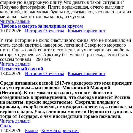
старинную надгробную плиту. Что делать в такой ситуации?
Получаю фотографию. Плита порыжевшая, отчего выглядит
каменной, но выпуклые буквы подсказывают, что она отлита из
металла – как потом оказалось, из чугуна.
Читать дальше
Любовь и смерть за полярным кругом
10.07.2026
История Отечества
Комментариев нет
У этой истории не было счастливого конца, что не помешало ей
стать самой светлой, наверное, легендой Северного морского
пути. Она – о лейтенанте и его жене, двух полярниках, любовь
которых одушевляет Арктику без малого три века, а если быть
совсем точным – 290 лет.
Читать дальше
Неуместный святой
13.04.2026
История Отечества
Комментариев нет
Среди изгнанных весной 1917-го архиереев это имя приходит
на ум первым – митрополит Московский Макарий
(Невский). В тот момент казалось, что всё общество
объединилось в предвкушении, что свобода вознесёт Россию
на высоты, прежде недосягаемые. Свергали владыку с
криками, оскорблениями, не чуждаясь клеветы, – свои же, за
верность царю. Увы, слишком многие в Церкви отступились
тогда от Государя, о чём впоследствии горько пожалели.
Читать дальше
Соль
12.03.2026
Былое
Комментариев нет