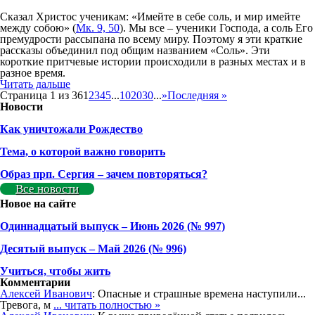
Сказал Христос ученикам: «Имейте в себе соль, и мир имейте
между собою» (
Мк. 9, 50
). Мы все – ученики Господа, а соль Его
премудрости рассыпана по всему миру. Поэтому я эти краткие
рассказы объединил под общим названием «Соль». Эти
короткие притчевые истории происходили в разных местах и в
разное время.
Читать дальше
Страница 1 из 36
1
2
3
4
5
...
10
20
30
...
»
Последняя »
Новости
Как уничтожали Рождество
Тема, о которой важно говорить
Образ прп. Сергия – зачем повторяться?
Все новости
Новое на сайте
Одиннадцатый выпуск – Июнь 2026 (№ 997)
Деcятый выпуск – Май 2026 (№ 996)
Учиться, чтобы жить
Комментарии
Алексей Иванович
: Опасные и страшные времена наступили...
Тревога, м
... читать полностью »