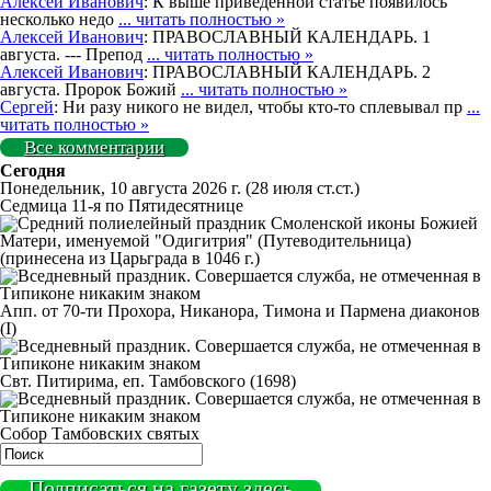
Алексей Иванович
: К выше приведённой статье появилось
несколько недо
... читать полностью »
Алексей Иванович
: ПРАВОСЛАВНЫЙ КАЛЕНДАРЬ. 1
августа. --- Препод
... читать полностью »
Алексей Иванович
: ПРАВОСЛАВНЫЙ КАЛЕНДАРЬ. 2
августа. Пророк Божий
... читать полностью »
Сергей
: Ни разу никого не видел, чтобы кто-то сплевывал пр
...
читать полностью »
Все комментарии
Сегодня
Понедельник, 10 августа 2026 г.
(28 июля ст.ст.)
Седмица 11-я по Пятидесятнице
Смоленской иконы Божией
Матери, именуемой "Одигитрия" (Путеводительница)
(принесена из Царьграда в 1046 г.)
Апп. от 70-ти Прохора, Никанора, Тимона и Пармена диаконов
(I)
Свт. Питирима, еп. Тамбовского (1698)
Собор Тамбовских святых
Подписаться на газету здесь