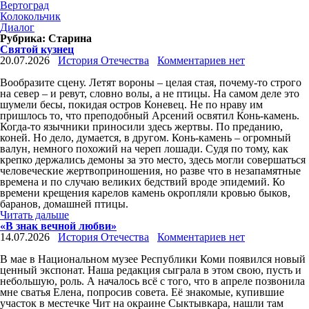
Вертоград
Колокольчик
Диалог
Рубрика:
Старина
Святой кузнец
20.07.2026
История Отечества
Комментариев нет
Вообразите сцену. Летят вороны – целая стая, почему-то строго
на север – и ревут, словно волы, а не птицы. На самом деле это
шумели бесы, покидая остров Коневец. Не по нраву им
пришлось то, что преподобный Арсений освятил Конь-камень.
Когда-то язычники приносили здесь жертвы. По преданию,
коней. Но дело, думается, в другом. Конь-камень – огромный
валун, немного похожий на череп лошади. Судя по тому, как
крепко держались демоны за это место, здесь могли совершаться
человеческие жертвоприношения, но разве что в незапамятные
времена и по случаю великих бедствий вроде эпидемий. Ко
времени крещения карелов камень окропляли кровью быков,
баранов, домашней птицы.
Читать дальше
«В знак вечной любви»
14.07.2026
История Отечества
Комментариев нет
В мае в Национальном музее Республики Коми появился новый
ценный экспонат. Наша редакция сыграла в этом свою, пусть и
небольшую, роль. А началось всё с того, что в апреле позвонила
мне сватья Елена, попросив совета. Её знакомые, купившие
участок в местечке Чит на окраине Сыктывкара, нашли там