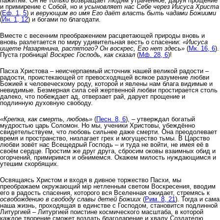
пажитям. Он не только возвращает людям утраченное, даруя прощение
и примирение с Собой, но и
усыновляет нас Себе через Иисуса Христа
(
Еф. 1, 5
) и
верующим во имя Его даёт власть быть чадами Божиими
(
Ин. 1, 12
) и богами по благодати.
Вместе с весенним преображением расцветающей природы вновь и
вновь разлетается по миру удивительная весть о спасении:
«Иисуса
ищете Назарянина, распятого? Он воскрес, Его нет здесь»
(
Мк. 16, 6
).
Пуста гробница!
Воскрес Господь, как сказал
(
Мф. 28, 6
)!
Пасха Христова – неисчерпаемый источник нашей великой радости –
радости, проистекающей от превосходящей всякое разумение любви
Божией к человеческому роду, которой и явлены нам блага видимые и
невидимые. Безмерная сила сей жертвенной любви простирается столь
далеко, что побеждает ад, отверзает рай, дарует прощение и
подлинную духовную свободу.
«Крепка, как смерть, любовь»
(
Песн. 8, 6
), – утверждал богатый
мудростью царь Соломон. Но мы, ученики Христовы, убеждённо
свидетельствуем, что любовь сильнее даже смерти. Она преодолевает
время и пространство, низлагает грех и могущество тьмы. В Царство
любви зовёт нас Всещедрый Господь – и туда не войти, не имея её в
своём сердце. Простим же друг друга, сбросим оковы взаимных обид и
огорчений, примиримся и обнимемся. Окажем милость нуждающимся и
утешим скорбящих.
Освящаясь Христом и входя в дивное торжество Пасхи, мы
преображаем окружающий мiр нетленным светом Воскресения, вводим
его в радость спасения, которого вся Вселенная ожидает, стремясь к
освобождению в свободу славы детей Божиих
(
Рим. 8, 21
). Тогда и сама
наша жизнь, проходящая в единстве с Господом, становится подлинной
Литургией – Литургией поистине космического масштаба, в которой
каждое творение сможет воздать благодарение и хвалу Создателю,