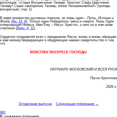
восклицая:
«Слава Воскресению Твоему, Христе! Слава Царствию
Твоему! Слава смотрению Твоему, едине Человеколюбче!»
(тропарь
воскресный, глас 1).
В мире множество духовных поисков, но лишь один –
Путь, Истина и
Жизнь
(
Ин. 14, 6
). Только один Победитель греха и смерти. Лишь Один
отверзающий Небеса. Имя Ему – Иисус Христос,
и нет ни в ком ином
спасения
(
Деян. 4, 11
).
Сердечно поздравляя всех с праздником Пасхи, вновь и вновь обращаю
к вам жизнеутверждающее и ободряющее навеки свидетельство о том,
что
ВОИСТИНУ ВОСКРЕСЕ ГОСПОДЬ!
ПАТРИАРХ МОСКОВСКИЙ И ВСЕЯ РУСИ
Пасха Христова
2026 г
.
Оглавление выпуска
Следующая публикация →
993
5 комментариев