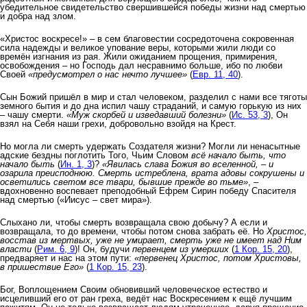
убедительное свидетельство свершившейся победы жизни над смертью
и добра над злом.
«Христос воскресе!» – в сем благовестии сосредоточена сокровенная
сила надежды и великое упование веры, которыми жили люди со
времён изгнания из рая. Жили ожиданием прощения, примирения,
освобождения – но Господь дал несравнимо больше, ибо по любви
Своей
«предусмотрел о нас нечто лучшее»
(
Евр. 11, 40
).
Сын Божий пришёл в мир и стал человеком, разделил с нами все тяготы
земного бытия и до дна испил чашу страданий, и самую горькую из них
– чашу смерти.
«Муж скорбей и изведавший болезни»
(
Ис. 53, 3
), Он
взял на Себя наши грехи, добровольно взойдя на Крест.
Но могла ли смерть удержать Создателя жизни? Могли ли ненасытные
адские бездны поглотить Того, Чьим Словом
всё начало быть, что
начало быть
(
Ин. 1, 3
)?
«Явилась слава Божия во вселенной, – и
озарила преисподнюю. Смерть истреблена, врата адовы сокрушены и
осветились светом все твари, бывшие прежде во тьме»
, –
вдохновенно воспевает преподобный Ефрем Сирин победу Спасителя
над смертью («Иисус – свет мира»).
Слыхано ли, чтобы смерть возвращала свою добычу? А если и
возвращала, то до времени, чтобы потом снова забрать её. Но
Христос,
восстав из мертвых, уже не умирает, смерть уже не имеет над Ним
власти
(
Рим. 6, 9
)! Он, будучи
первенцем из умерших
(
1 Кор. 15, 20
),
предваряет и нас на этом пути:
«первенец Христос, потом Христовы,
в пришествие Его»
(
1 Кор. 15, 23
).
Бог, Воплощением Своим обновивший человеческое естество и
исцеливший его от ран греха, ведёт нас Воскресением к ещё лучшим