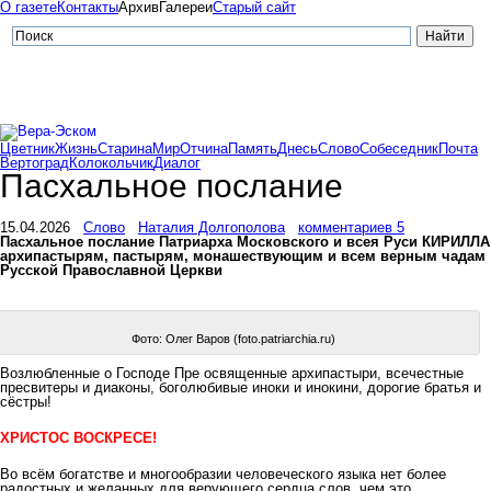
О газете
Контакты
Архив
Галереи
Старый сайт
Цветник
Жизнь
Старина
Мир
Отчина
Память
Днесь
Слово
Собеседник
Почта
Вертоград
Колокольчик
Диалог
Пасхальное послание
15.04.2026
Слово
Наталия Долгополова
комментариев 5
Пасхальное послание Патриарха Московского и всея Руси КИРИЛЛА
архипастырям, пастырям, монашествующим и всем верным чадам
Русской Православной Церкви
Фото: Олег Варов (foto.patriarchia.ru)
Возлюбленные о Господе Пре освященные архипастыри, всечестные
пресвитеры и диаконы, боголюбивые иноки и инокини, дорогие братья и
сёстры!
ХРИСТОС ВОСКРЕСЕ!
Во всём богатстве и многообразии человеческого языка нет более
радостных и желанных для верующего сердца слов, чем это