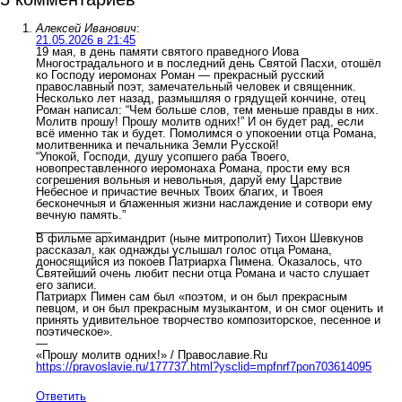
Алексей Иванович
:
21.05.2026 в 21:45
19 мая, в день памяти святого праведного Иова
Многострадального и в последний день Святой Пасхи, отошёл
ко Господу иеромонах Роман — прекрасный русский
православный поэт, замечательный человек и священник.
Несколько лет назад, размышляя о грядущей кончине, отец
Роман написал: “Чем больше слов, тем меньше правды в них.
Молитв прошу! Прошу молитв одних!” И он будет рад, если
всё именно так и будет. Помолимся о упокоении отца Романа,
молитвенника и печальника Земли Русской!
“Упокой, Господи, душу усопшего раба Твоего,
новопреставленного иеромонаха Романа, прости ему вся
согрешения вольныя и невольныя, даруй ему Царствие
Небесное и причастие вечных Твоих благих, и Твоея
бесконечныя и блаженныя жизни наслаждение и сотвори ему
вечную память.”
____________
В фильме архимандрит (ныне митрополит) Тихон Шевкунов
рассказал, как однажды услышал голос отца Романа,
доносящийся из покоев Патриарха Пимена. Оказалось, что
Святейший очень любит песни отца Романа и часто слушает
его записи.
Патриарх Пимен сам был «поэтом, и он был прекрасным
певцом, и он был прекрасным музыкантом, и он смог оценить и
принять удивительное творчество композиторское, песенное и
поэтическое».
—
«Прошу молитв одних!» / Православие.Ru
https://pravoslavie.ru/177737.html?ysclid=mpfnrf7pon703614095
Ответить