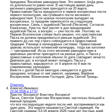
праздника. Весеннее равноденствие. Это момент, когда день
по длительности равен ночи. В настоящее время день
весеннего равноденствия приходится на 20 марта.
Православная Пасха празднуется в первое воскресенье после
первого полнолуния, наступившего после весеннего
равноденствия. Если нужное полнолуние выпадает на
воскресенье, то праздник переносится на следующее
воскресенье. Связь с иудейской Пасхой (Песахом). Согласно
Евангелию, Христос был распят в дни празднования
иудейской Пасхи, а воскрес — уже после неё. Поэтому на
Первом Вселенском соборе было решено, что христианская
Пасха не должна праздноваться раньше иудейской. Это
правило до сих пор строго соблюдается в православной
традиции. Разница в календарных системах. Православная
церковь использует юлианский календарь, тогда как католики
— григорианский. Из-за этого весеннее равноденствие в
церковных расчётах приходится на разные даты, и Пасха у
православных и католиков обычно по дате совпадает нечасто.
Диапазон дат, в который может попадать Пасха у
православных, варьируется: от 4 апреля по 8 мая по
современному календарю.
Вместе с датой Пасхи ежегодно смещаются и другие
праздники, которые от неё зависят, например, Вербное
Воскресение, Вознесение Господне, День Святой Троицы.
Ответить
Алексей Иванович
:
23.04.2026 в 17:57
Христос Воскресе! Воистину Воскресе!
Пасха, Светлое Христово Воскресение, настолько большой и
важный праздник,
что вся последующая неделя после неё, воспринимается как
один день. Эта неделя называется Светлой седмицей. На
Светлой седмице (13-18 апреля 2026 года) нет постных дней,