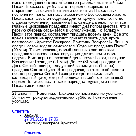
вместо ежедневного молитвенного правила читаются Часы
Пасхи. В храме службы в этот период совершаются с
открытыми Царскими Вратами и состоят из Пасхальных
песнопений, наполненных ликованием о Воскресшем Христе.
Пасхальная Светлая седмица длится целую неделю, но до
отдания (окончания) праздника Пасхи ещё далеко. Почти все
главные церковные праздники имеют дни попразднества, что в
первую очередь отражается в богослужении. Но только у
Пасхи этот период составляет тридцать восемь дней. Все это
время верующие продолжают приветствовать друг друга
возгласами «Христос Воскресе! Воистину Воскресе!». Лишь в
среду шестой недели отмечается “Отдание праздника Пасхи”
(20 мая). Таким образом, самый главный христианский
праздник у православных верующих длится почти семь
недель! В четверг на сороковой день после Пасхи, наступает
Вознесение Господне (21 мая). Далее (31 мая) празднуется
День Святой Троицы, следующий за ним день (1 июня)
праздник Святого Духа. Эти праздники, а также ещё неделя
после праздника Святой Троицы входят в пасхальный
календарный цикл, который включает в себя как покаянный
период Великого поста, так и период следующей за ним
Пасхальной радости.
____________
21 апреля — Радоница. Пасхальное поминовение усопших.
30 мая — Троицкая родительская суббота. Поминовение
усопших.
Ответить
Аноним
:
27.04.2026 в 17:06
Воистину воскресе Христос!
Ответить