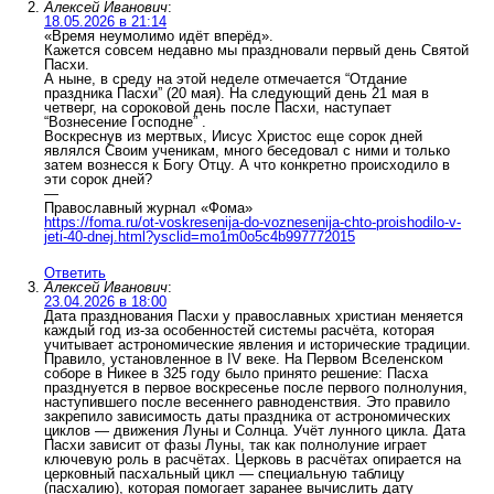
Алексей Иванович
:
18.05.2026 в 21:14
«Время неумолимо идёт вперёд».
Кажется совсем недавно мы праздновали первый день Святой
Пасхи.
А ныне, в среду на этой неделе отмечается “Отдание
праздника Пасхи” (20 мая). На следующий день 21 мая в
четверг, на сороковой день после Пасхи, наступает
“Вознесение Господне” .
Воскреснув из мертвых, Иисус Христос еще сорок дней
являлся Своим ученикам, много беседовал с ними и только
затем вознесся к Богу Отцу. А что конкретно происходило в
эти сорок дней?
—
Православный журнал «Фома»
https://foma.ru/ot-voskresenija-do-voznesenija-chto-proishodilo-v-
jeti-40-dnej.html?ysclid=mo1m0o5c4b997772015
Ответить
Алексей Иванович
:
23.04.2026 в 18:00
Дата празднования Пасхи у православных христиан меняется
каждый год из-за особенностей системы расчёта, которая
учитывает астрономические явления и исторические традиции.
Правило, установленное в IV веке. На Первом Вселенском
соборе в Никее в 325 году было принято решение: Пасха
празднуется в первое воскресенье после первого полнолуния,
наступившего после весеннего равноденствия. Это правило
закрепило зависимость даты праздника от астрономических
циклов — движения Луны и Солнца. Учёт лунного цикла. Дата
Пасхи зависит от фазы Луны, так как полнолуние играет
ключевую роль в расчётах. Церковь в расчётах опирается на
церковный пасхальный цикл — специальную таблицу
(пасхалию), которая помогает заранее вычислить дату