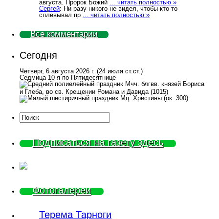
августа. Пророк Божий
... читать полностью »
Сергей
: Ни разу никого не видел, чтобы кто-то
сплевывал пр
... читать полностью »
Все комментарии
Сегодня
Четверг, 6 августа 2026 г.
(24 июля ст.ст.)
Седмица 10-я по Пятидесятнице
Мчч. блгвв. князей Бориса
и Глеба, во св. Крещении Романа и Давида (1015)
Мц. Христины (ок. 300)
Подписаться на газету здесь
Фотогалереи
Терема Тарноги