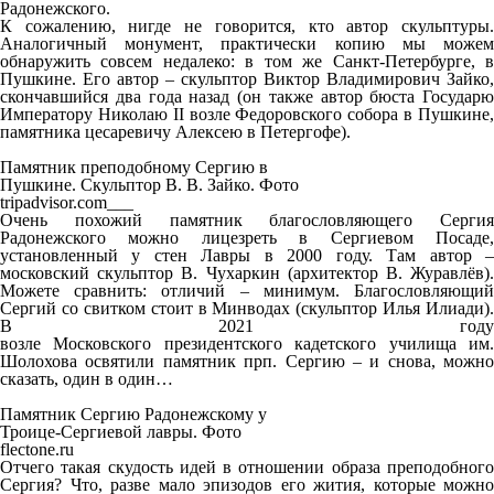
Радонежского.
К сожалению, нигде не говорится, кто автор скульптуры.
Аналогичный монумент, практически копию мы можем
обнаружить совсем недалеко: в том же Санкт-Петербурге, в
Пушкине. Его автор – скульптор Виктор Владимирович Зайко,
скончавшийся два года назад (он также автор бюста Государю
Императору Николаю II возле Федоровского собора в Пушкине,
памятника цесаревичу Алексею в Петергофе).
Памятник преподобному Сергию в
Пушкине. Скульптор В. В. Зайко. Фото
tripadvisor.com___
Очень похожий памятник благословляющего Сергия
Радонежского можно лицезреть в Сергиевом Посаде,
установленный у стен Лавры в 2000 году. Там автор –
московский скульптор В. Чухаркин (архитектор В. Журавлёв).
Можете сравнить: отличий – минимум. Благословляющий
Сергий со свитком стоит в Минводах (скульптор Илья Илиади).
В 2021 году
возле Московского президентского кадетского училища им.
Шолохова освятили памятник прп. Сергию – и снова, можно
сказать, один в один…
Памятник Сергию Радонежскому у
Троице-Сергиевой лавры. Фото
flectone.ru
Отчего такая скудость идей в отношении образа преподобного
Сергия? Что, разве мало эпизодов его жития, которые можно