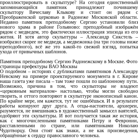
проиллюстрировать в скульптуре? На сегодня единственный
запоминающийся памятник принадлежит почившему
скульптору Вячеславу Клыкову и стоит он рядом с
Преображенской церковью в Радонеже Московской области.
Недавно памятник преподобному Сергию установили близ
нового храма в районе Гольяново: преподобный изображён
рядом с медведем, это фактически иллюстрация эпизода из его
жития. И хотя автор скульптуры – Александр Сикстель –
изобразил скорее не медведя, а медвежонка (на три головы ниже
преподобного), всё же это какой-то свежий взгляд, попытка
ухода от привычных шаблонов.
Памятник преподобному Сергию Радонежскому в Москве. Фото
страницы префектуры ВАО Москвы
О подобном – историях с дубликатами памятников Александру
Невскому на примере проектируемого монумента в г. Кирове
наша газета уже писала – там тоже пошли по шаблонному пути.
Возможно, причина в том, что скульпторы не владеют
«церковным материалом» настолько, чтобы могли свободно
творить, и оттого повторяют в скульптуре иконописный канон.
По крайне мере, им кажется, тут не ошибёшься. И в результате
работы копируют друг друга. А отцы-настоятели, архиереи,
разумеется, не вмешиваясь в художественный замысел ваятелей,
одобряют эти скульптуры. И вот получается такая же история,
как с многочисленными памятниками Петру и Февронии,
расставленными по стране, или памятниками Николаю
Чудотворцу. Они стоят как знаки, а не как произведения,
обращённые к сердцу православного человека.