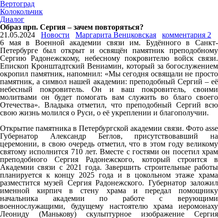
Вертоград
Колокольчик
Диалог
Образ прп. Сергия – зачем повторяться?
21.05.2024
Новости
Маргарита Венцковская
комментария 2
6 мая в Военной академии связи им. Будённого в Санкт-
Петербурге был открыт и освящён памятник преподобному
Сергию Радонежскому, небесному покровителю войск связи.
Епископ Кронштадтский Вениамин, который за богослужением
окропил памятник, напомнил: «Мы сегодня освящали не просто
памятник, а символ нашей академии: преподобный Сергий – её
небесный покровитель. Он и ваш покровитель, своими
молитвами он будет помогать вам служить во благо своего
Отечества». Владыка отметил, что преподобный Сергий всю
свою жизнь молился о Руси, о её укреплении и благополучии.
Открытие памятника в Петербургской академии связи. Фото asse
Губернатор Александр Беглов, присутствовавший на
церемонии, в свою очередь отметил, что в этом году великому
святому исполнится 710 лет. Вместе с гостями он посетил храм
преподобного Сергия Радонежского, который строится в
Академии связи с 2021 года. Завершить строительные работы
планируется к концу 2025 года и в цокольном этаже храма
разместится музей Сергия Радонежского. Губернатор заложил
именной кирпич в стену храма и передал помощнику
начальника академии по работе с верующими
военнослужащими, будущему настоятелю храма иеромонаху
Леониду (Манькову) скульптурное изображение Сергия