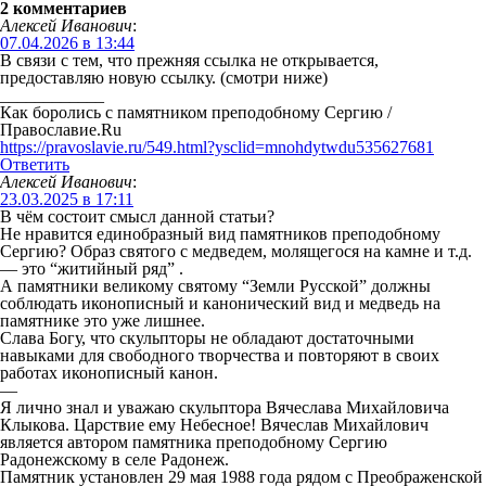
2 комментариев
Алексей Иванович
:
07.04.2026 в 13:44
В связи с тем, что прежняя ссылка не открывается,
предоставляю новую ссылку. (смотри ниже)
____________
Как боролись с памятником преподобному Сергию /
Православие.Ru
https://pravoslavie.ru/549.html?ysclid=mnohdytwdu535627681
Ответить
Алексей Иванович
:
23.03.2025 в 17:11
В чём состоит смысл данной статьи?
Не нравится единобразный вид памятников преподобному
Сергию? Образ святого с медведем, молящегося на камне и т.д.
— это “житийный ряд” .
А памятники великому святому “Земли Русской” должны
соблюдать иконописный и канонический вид и медведь на
памятнике это уже лишнее.
Слава Богу, что скульпторы не обладают достаточными
навыками для свободного творчества и повторяют в своих
работах иконописный канон.
—
Я лично знал и уважаю скульптора Вячеслава Михайловича
Клыкова. Царствие ему Небесное! Вячеслав Михайлович
является автором памятника преподобному Сергию
Радонежскому в селе Радонеж.
Памятник установлен 29 мая 1988 года рядом с Преображенской