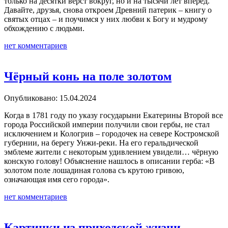
только на десятки вёрст вокруг, но и на тысячи лет вперёд.
Давайте, друзья, снова откроем Древний патерик – книгу о
святых отцах – и поучимся у них любви к Богу и мудрому
обхождению с людьми.
нет комментариев
Чёрный конь на поле золотом
Опубликовано: 15.04.2024
Когда в 1781 году по указу государыни Екатерины Второй все
города Российской империи получили свои гербы, не стал
исключением и Кологрив – городочек на севере Костромской
губернии, на берегу Унжи-реки. На его геральдической
эмблеме жители с некоторым удивлением увидели… чёрную
конскую голову! Объяснение нашлось в описании герба: «В
золотом поле лошадиная голова съ крутою гривою,
означающая имя сего города».
нет комментариев
Картинки из приходской жизни