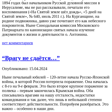
1894 годах был начальником Русской духовной миссии в
Иерусалиме, мы не раз рассказывали, печатали его
воспоминания («На Святой земле шёл дождь», «5 дней на
Святой земле», № 640, июль 2011 г.). На Курганщине, на
родине подвижника, давно уже почитают его как небесного
покровителя. Ныне Синодальная комиссия Московского
Патриархата по канонизации святых начала изучение
документов о жизни и деятельности о. Антонина.
нет комментариев
“Врагу не сдаётся…”
Опубликовано: 15.04.2024
Ныне печальный юбилей – 120-летие начала Русско-Японской
войны, в которой Россия потерпела поражение. Она началась
с 8-го на 9-е февраля. Это было второе крупное поражение за
полвека – первым закончилась Крымская война. Оба
списывались врагами на нашу отсталость, недостатки
командования и так далее, что лишь в небольшой степени
соответствует действительности. Попробуем разобраться. Это
важно – особенно в наши дни.