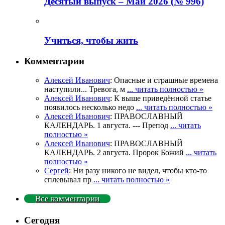
Деcятый выпуск – Май 2026 (№ 996)
Учиться, чтобы жить
Комментарии
Алексей Иванович
: Опасные и страшные времена
наступили... Тревога, м
... читать полностью »
Алексей Иванович
: К выше приведённой статье
появилось несколько недо
... читать полностью »
Алексей Иванович
: ПРАВОСЛАВНЫЙ
КАЛЕНДАРЬ. 1 августа. --- Препод
... читать
полностью »
Алексей Иванович
: ПРАВОСЛАВНЫЙ
КАЛЕНДАРЬ. 2 августа. Пророк Божий
... читать
полностью »
Сергей
: Ни разу никого не видел, чтобы кто-то
сплевывал пр
... читать полностью »
Все комментарии
Сегодня