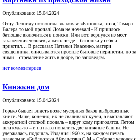
Опубликовано: 15.04.2024
Отцу Леониду позвонила знакомая: «Батюшка, это я, Тамара.
Валера-то мой пропал! Дома не ночевал!» И пришлось
батюшке включиться в поиски. Или вот, вернулся из мест
заключения человек, а жить негде – батюшка у себя и
приютил… В рассказах Натальи Ивасенко, матери
священника, описываются простые бытовые перипетии, но за
ними – стремление жить в добре, по заповедям.
нет комментариев
Книжкин дом
Опубликовано: 15.04.2024
Горько бывает видеть возле мусорных баков выброшенные
книги. Чаще, конечно, их не сваливают кучей, а выставляют
аккуратной стопкой поодаль – вдруг кому пригодятся. Летом
шла куда-то – и на глаза попались две книжные башни. Не
удержалась, подошла. Издания 1960-х, на каждом печать
владельца: «Библиотека Айрапетяна С.М.» Собирал человек с