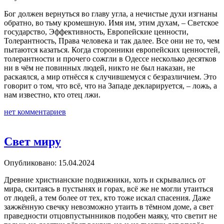
Бог должен вернуться во главу угла, а нечистые духи изгнаны
обратно, во тьму кромешную. Имя им, этим духам, – Светское
государство, Эффективность, Европейские ценности,
Толерантность, Права человека и так далее. Все они не то, чем
пытаются казаться. Когда сторонники европейских ценностей,
толерантности и прочего сожгли в Одессе несколько десятков
ни в чём не повинных людей, никто не был наказан, не
раскаялся, а мир отнёсся к случившемуся с безразличием. Это
говорит о том, что всё, что на Западе декларируется, – ложь, а
нам известно, кто отец лжи.
нет комментариев
Свет миру
Опубликовано: 15.04.2024
Древние христианские подвижники, хоть и скрывались от
мира, скитаясь в пустынях и горах, всё же не могли утаиться
от людей, а тем более от тех, кто тоже искал спасения. Даже
зажжённую свечку невозможно утаить в тёмном доме, а свет
праведности отцовпустынников подобен маяку, что светит не