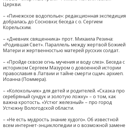
Церкви.
– «Пинежское водополье»: редакционная экспедиция
добралась до Сосновки; беседа с о. Сергием
Корельским.
– «Дневник священника» прот. Михаила Резина:
«Родившая Свет». Параллель между жертвой Божией
Матери и жертвенностью матерей русских солдат.
– «Пройде сквозе огнь мучения и воду слез». Беседа с
историком Сергеем Мазуром о довоенной истории
православия в Латвии и тайне смерти сщмч. архиеп.
Иоанна (Поммера).
– «Колокольчик» для детей и родителей. «Сказка про
серебряный сундук и золотую ложку» – о том, как
важна кротость. «Устюг железный» – про город
Устюжну Вологодской области.
– «Не есть мудрость знание худого». Об известной
всем интернет-энциклопедии и о возможной замене