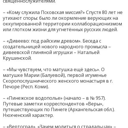
священнослужителями.
– «Кому служила Псковская миссия?» Спустя 80 лет не
утихают споры: было ли окормление верующих на
оккупированной территории коллаборационизмом
или глотком жизни для угнетённых русских людей.
– «Дивеево: под райским древом». Беседа с
создательницей нового народного промысла –
дивеевской глиняной игрушки – Натальей
Крушинской.
– «Мы чувствуем, что матушка ещё здесь». О
матушке Марии (Балуевой), первой игуменье
Скоропослушнического женского монастыря в г.
Печоре (Респ. Коми).
– «Пинежское водополье» (начало – в № 957).
Путевые заметки корреспондентов «Веры»,
путешествующих по Пинеге (Архангельская обл.).
Нюхченский характер.
– «Вертоград». «Зачем молиться о страдальцах» –