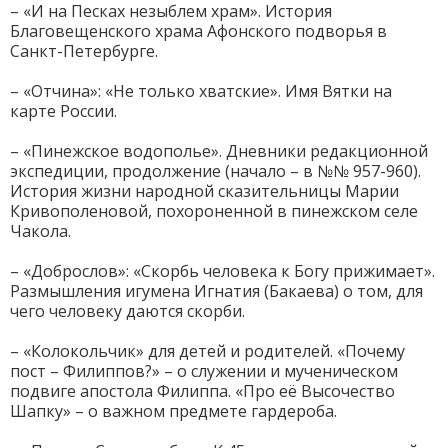
– «И на Песках незыблем храм». История
Благовещенского храма Афонского подворья в
Санкт-Петербурге.
– «Отчина»: «Не только хватские». Имя Вятки на
карте России.
– «Пинежское водополье». Дневники редакционной
экспедиции, продолжение (начало – в №№ 957-960).
История жизни народной сказительницы Марии
Кривополеновой, похороненной в пинежском селе
Чакола.
– «Доброслов»: «Скорбь человека к Богу прижимает».
Размышления игумена Игнатия (Бакаева) о том, для
чего человеку даются скорби.
– «Колокольчик» для детей и родителей. «Почему
пост – Филиппов?» – о служении и мученическом
подвиге апостола Филиппа. «Про её Высочество
Шапку» – о важном предмете гардероба.