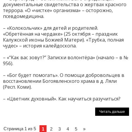
документальные свидетельства о жертвах красного
террора. «О «чистке» организма» – осторожно,
псевдомедицина.
– «Колокольчик» для детей и родителей.
«Обретённая на чердаке» (25 октября – праздник
Калужской иконы Божией Матери). «Трубка, полная
чудес» – история калейдоскопа.
– «“Как вас зовут?” Записки волонтёра» (начало – в №
956).
– «Бог будет помогать». О помощи добровольцев в
восстановлении Богоявленского храма в д. Ляли
(Респ. Коми).
– «Цветник духовный». Как научиться разучиться?
Читать дальше
Страница 1 из 5
1
2
3
4
5
»