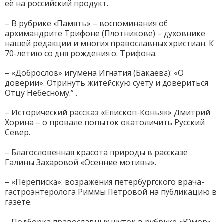
её на российский продукт.
– В рубрике «Память» – воспоминания об
архимандрите Трифоне (Плотникове) – духовнике
нашей редакции и многих православных христиан. К
70-летию со дня рождения о. Трифона.
– «Доброслов» игумена Игнатия (Бакаева): «О
доверии». Отринуть житейскую суету и довериться
Отцу Небесному.” .
– Исторический рассказ «Епископ-Коньяк» Дмитрий
Хорина – о провале попыток окатоличить Русский
Север.
– Благословенная красота природы в рассказе
Галины Захаровой «Осенние мотивы».
– «Переписка»: возражения петербургского врача-
гастроэнтеролога Риммы Петровой на публикацию в
газете.
– Подборка православных шуток в рубрике «Юмор».