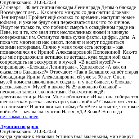
Опубликовано: 21.03.2024
27 января – 80 лет снятия блокады Ленинграда Детям о блокаде
Восемьдесят лет… Как много минуло со дня снятия блокады
Ленинграда! Пройдёт ещё сколько-то времени, наступят новые
юбилеи, и уже не будут они переживаться как что-то личное.
Уйдут не только те, кто победил смерть в осаждённом граде на
Неве, но и те, кто знал этих несломленных людей и вживую
сопереживал им. Останутся лишь сухие факты, цифры, даты. А
пока что многие из нас знают, помнят и могут поделиться
своими историями. Лично у меня тоже есть история – как
познакомился я с Ириной Александровной Поповкиной. Как-то
раз мне предложили детишек из детсада, куда ходил мой сын,
сопроводить на экскурсию в му-зей. «В какой музей?» –
спрашиваю. «Блокады Ленинграда». Удивляюсь: «А как он
оказался в Балашихе?» Отвечают: «Так в Балашихе живёт старая
блокадница Ирина Александровна, ей уже за 90 лет. Она и
музей помогла школьникам создать, и у нас бывает, о блокаде
рассказывает». Музей в школе № 29 довольно большой –
несколько залов с экспонатами. Экскурсию ведёт
девятиклассница Настя. Мне любопытно: «И как она собирается
шестилеткам рассказывать про ужасы войны? Сама-то хоть что-
то понимает? И детишки как поймут?» «Все вы знаете, что такое
война?» – начала экскурсию Настя. «Да! Знаю! Это тогда
нет комментариев
Лучший подарок
Опубликовано: 21.03.2024
Когда художник Николай Устинов был маленьким, мир вокруг