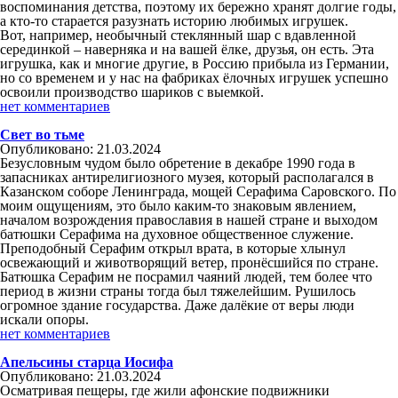
воспоминания детства, поэтому их бережно хранят долгие годы,
а кто-то старается разузнать историю любимых игрушек.
Вот, например, необычный стеклянный шар с вдавленной
серединкой – наверняка и на вашей ёлке, друзья, он есть. Эта
игрушка, как и многие другие, в Россию прибыла из Германии,
но со временем и у нас на фабриках ёлочных игрушек успешно
освоили производство шариков с выемкой.
нет комментариев
Свет во тьме
Опубликовано: 21.03.2024
Безусловным чудом было обретение в декабре 1990 года в
запасниках антирелигиозного музея, который располагался в
Казанском соборе Ленинграда, мощей Серафима Саровского. По
моим ощущениям, это было каким-то знаковым явлением,
началом возрождения православия в нашей стране и выходом
батюшки Серафима на духовное общественное служение.
Преподобный Серафим открыл врата, в которые хлынул
освежающий и животворящий ветер, пронёсшийся по стране.
Батюшка Серафим не посрамил чаяний людей, тем более что
период в жизни страны тогда был тяжелейшим. Рушилось
огромное здание государства. Даже далёкие от веры люди
искали опоры.
нет комментариев
Апельсины старца Иосифа
Опубликовано: 21.03.2024
Осматривая пещеры, где жили афонские подвижники