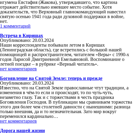
игумена Евстафия (Жакова), утверждавшего, что картина
отражает действительно имевшее место событие. Хотя
доказательств, что Верховный главнокомандующий навестил
святую осенью 1941 года ради духовной поддержки в войне,
нет.
1 комментарий
Встреча в Киришах
Опубликовано: 20.03.2024
Наши корреспонденты побывали летом в Киришах
(Ленинградская область), где встретились с большой нашей
помощницей и распространителем, читателем «Веры» с 1990-х
годов Ларисой Дмитриевной Емельяновой. Воспоминание о
летней поездке – в рубрике «Верный читатель».
нет комментариев
Богоявление на Святой Земле: теперь и прежде
Опубликовано: 20.03.2024
Известно, что на Святой Земле православные чтут традиции, а
изменения в чём-то если и происходят, то по чуть-чуть,
незаметно глазу. Так и с торжествами в честь праздника
Богоявления Господня. В публикации мы сравниваем торжества
этого дня более чем столетней давности с нынешними: разница
только внешняя, да и то незначительная. Зато мир вокруг
переменился кардинально…
нет комментариев
Дорога нашей жизни