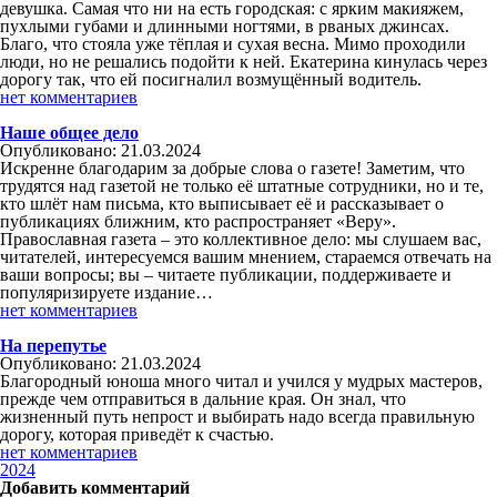
девушка. Самая что ни на есть городская: с ярким макияжем,
пухлыми губами и длинными ногтями, в рваных джинсах.
Благо, что стояла уже тёплая и сухая весна. Мимо проходили
люди, но не решались подойти к ней. Екатерина кинулась через
дорогу так, что ей посигналил возмущённый водитель.
нет комментариев
Наше общее дело
Опубликовано: 21.03.2024
Искренне благодарим за добрые слова о газете! Заметим, что
трудятся над газетой не только её штатные сотрудники, но и те,
кто шлёт нам письма, кто выписывает её и рассказывает о
публикациях ближним, кто распространяет «Веру».
Православная газета – это коллективное дело: мы слушаем вас,
читателей, интересуемся вашим мнением, стараемся отвечать на
ваши вопросы; вы – читаете публикации, поддерживаете и
популяризируете издание…
нет комментариев
На перепутье
Опубликовано: 21.03.2024
Благородный юноша много читал и учился у мудрых мастеров,
прежде чем отправиться в дальние края. Он знал, что
жизненный путь непрост и выбирать надо всегда правильную
дорогу, которая приведёт к счастью.
нет комментариев
2024
Добавить комментарий