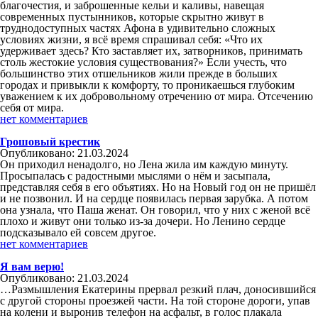
благочестия, и заброшенные кельи и каливы, навещая
современных пустынников, которые скрытно живут в
труднодоступных частях Афона в удивительно сложных
условиях жизни, я всё время спрашивал себя: «Что их
удерживает здесь? Кто заставляет их, затворников, принимать
столь жестокие условия существования?» Если учесть, что
большинство этих отшельников жили прежде в больших
городах и привыкли к комфорту, то проникаешься глубоким
уважением к их добровольному отречению от мира. Отсечению
себя от мира.
нет комментариев
Грошовый крестик
Опубликовано: 21.03.2024
Он приходил ненадолго, но Лена жила им каждую минуту.
Просыпалась с радостными мыслями о нём и засыпала,
представляя себя в его объятиях. Но на Новый год он не пришёл
и не позвонил. И на сердце появилась первая зарубка. А потом
она узнала, что Паша женат. Он говорил, что у них с женой всё
плохо и живут они только из-за дочери. Но Ленино сердце
подсказывало ей совсем другое.
нет комментариев
Я вам верю!
Опубликовано: 21.03.2024
…Размышления Екатерины прервал резкий плач, доносившийся
с другой стороны проезжей части. На той стороне дороги, упав
на колени и выронив телефон на асфальт, в голос плакала