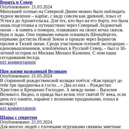
Верить в Север
Опубликовано: 21.03.2024
Минувшей осенью на Северной Двине можно было наблюдать
чудное явление – карбас, с виду совсем как древний, плыл от
Устюга до Архангельска. Для тех, кто был на его борту, это была
лишь подготовка к путешествию через Северный Ледовитый
океан – в память о поморах, плававших на своих кочах сквозь
бури и льды. Они первыми начали осваивать Шпицберген,
первыми достигли Новой Земли и прошли через Берингов
пролив в Тихий океан. Среди участников осенней экспедиции –
единомышленников, влюблённых в Русский Север, – был и 30-
летний историк из Москвы Михаил Калинин. С ним наша
сегодняшняя беседа.
нет комментариев
При жизни названный Великим
Опубликовано: 21.03.2024
В старинной рождественской колядке поётся: «Как придут до
тебе три праздничка в гости…» Два из них – Рождество
Христово и Крещение Господне. А между ними – Василия
Великого. Видно, и правда был велик этот святой IV века, если
день его памяти, наравне с великими праздниками, попал в
колядку!
нет комментариев
Шары с секретом
Опубликовано: 21.03.2024
Для многих людей с ёлочными игрушками связаны заветные