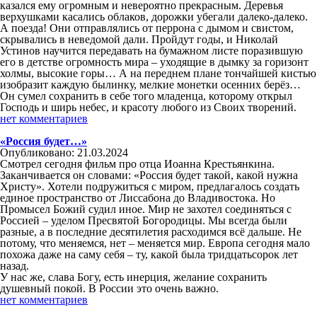
казался ему огромным и невероятно прекрасным. Деревья
верхушками касались облаков, дорожки убегали далеко-далеко.
А поезда! Они отправлялись от перрона с дымом и свистом,
скрывались в неведомой дали. Пройдут годы, и Николай
Устинов научится передавать на бумажном листе поразившую
его в детстве огромность мира – уходящие в дымку за горизонт
холмы, высокие горы… А на переднем плане тончайшей кистью
изобразит каждую былинку, мелкие монетки осенних берёз…
Он сумел сохранить в себе того младенца, которому открыл
Господь и ширь небес, и красоту любого из Своих творений.
нет комментариев
«Россия будет…»
Опубликовано: 21.03.2024
Смотрел сегодня фильм про отца Иоанна Крестьянкина.
Заканчивается он словами: «Россия будет такой, какой нужна
Христу». Хотели подружиться с миром, предлагалось создать
единое пространство от Лиссабона до Владивостока. Но
Промысел Божий судил иное. Мир не захотел соединяться с
Россией – уделом Пресвятой Богородицы. Мы всегда были
разные, а в последние десятилетия расходимся всё дальше. Не
потому, что меняемся, нет – меняется мир. Европа сегодня мало
похожа даже на саму себя – ту, какой была тридцатьсорок лет
назад.
У нас же, слава Богу, есть инерция, желание сохранить
душевный покой. В России это очень важно.
нет комментариев