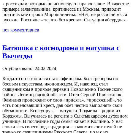
к россиянам, которые не исповедуют православие. В качестве
примера заявительница, критикесса из Москвы, приводит
поэтические строки Мирошниченко: «Нет, не россияне мы, а
русские. Россияне – те, что без креста». Ситуация абсурдная.
нет комментариев
Батюшка с космодрома и матушка с
Вычегды
Опубликовано: 24.02.2024
Когда-то он готовился стать офицером. Был тренером по
боевым искусствам, иконописцем. И, наконец, стал
священником в приходе деревни Новолисино Тосненского
района Ленинградской области. Отец Сергий Присяжнюк.
Фамилия происходит от слов «присяга», «присяжный», то
есть поцеловавший крест, дав обет честно выполнять свои
обязанности. Его супруга – матушка Людмила – родом из
Коряжмы. Выучилась на регента в Сыктывкарском духовном
училище. В последние годы семья живёт в Колпино. У нас
сложилась своего рода традиция – знакомить читателей не
только со священниками Русского Севера, но и с их