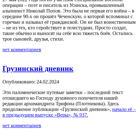
операции – поэт и писатель из Усинска, промышленный
альпинист Николай Попов. Это была не первая его война – в
середине 90-х он прошёл Чеченскую, о которой вспоминал с
горечью и называл её гражданской. Он не был воинственным
– не из тех, кто геройствует в телестудиях. Просто солдат,
такие обычно и выносят на себе всю тяжесть боёв. Остались
трое сыновей, друзья, стихи.
нет комментариев
Грузинский дневник
Опубликовано: 24.02.2024
Эти паломнические путевые заметки – последний текст
отошедшего ко Господу духовного попечителя нашей
редакции архимандрита Трифона (Плотникова). Здесь
продолжение публикации «Грузинский дневник»,
начало её –
в предыдущем выпуске «Веры», № 937.
нет комментариев