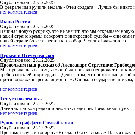
Опубликовано: 25.12.2025
В феврале им вручили медаль «Отец солдата». Лучше бы никто 
нет комментариев
Икона России
Опубликовано: 25.12.2025
Начиная новую рубрику, это не значит, что мы открываем новую т
нашей стране храмы невероятно интересной судьбы – они сами п
нашей стране более известен как собор Василия Блаженного.
нет комментариев
Церкви и Отечества сын
Опубликовано: 25.12.2025
Продолжим наш рассказ об Александре Сергеевиче Грибоедо
Мы прервались на том, что он был признан непричастным к вос
требовалось её подтвердить. Дело в том, что некоторые декаб
противоположны революционным. Он был государственником, но н
нет комментариев
Тот уголок земли…
Опубликовано: 25.12.2025
Дневники новой редакционной экспедиции. Начальный пункт – С
нет комментариев
Руины и граффити Святой земли
Опубликовано: 25.12.2025
Про такой случай говорят: «Не было бы счастья…» Пламя пожар