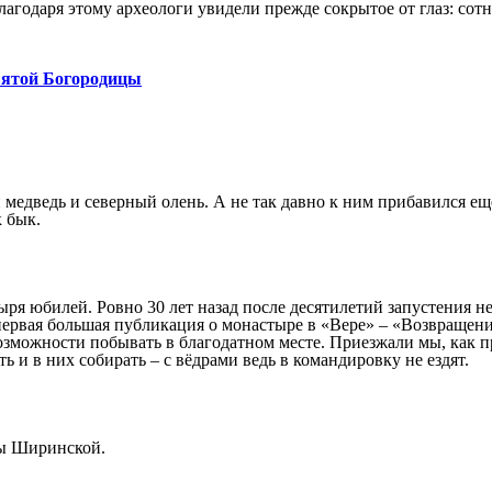
благодаря этому археологи увидели прежде сокрытое от глаз: с
вятой Богородицы
медведь и северный олень. А не так давно к ним прибавился ещё
к бык.
я юбилей. Ровно 30 лет назад после десятилетий запустения н
первая большая публикация о монастыре в «Вере» – «Возвращение
зможности побывать в благодатном месте. Приезжали мы, как п
ть и в них собирать – с вёдрами ведь в командировку не ездят.
ны Ширинской.