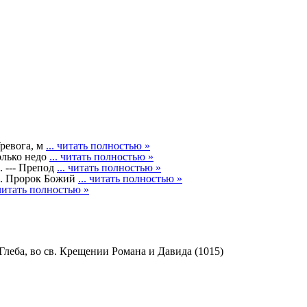
Тревога, м
... читать полностью »
олько недо
... читать полностью »
--- Препод
... читать полностью »
 Пророк Божий
... читать полностью »
 читать полностью »
Глеба, во св. Крещении Романа и Давида (1015)