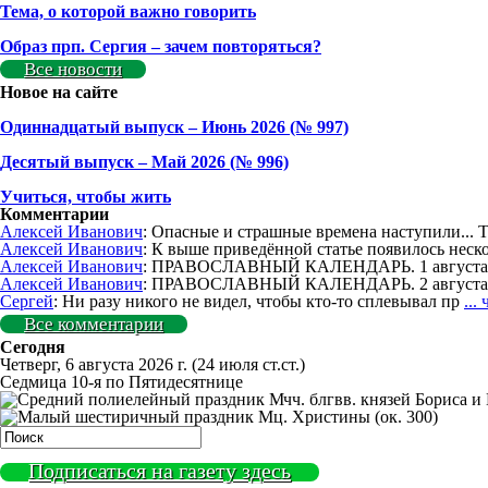
Тема, о которой важно говорить
Образ прп. Сергия – зачем повторяться?
Все новости
Новое на сайте
Одиннадцатый выпуск – Июнь 2026 (№ 997)
Деcятый выпуск – Май 2026 (№ 996)
Учиться, чтобы жить
Комментарии
Алексей Иванович
: Опасные и страшные времена наступили... 
Алексей Иванович
: К выше приведённой статье появилось неск
Алексей Иванович
: ПРАВОСЛАВНЫЙ КАЛЕНДАРЬ. 1 августа. 
Алексей Иванович
: ПРАВОСЛАВНЫЙ КАЛЕНДАРЬ. 2 августа.
Сергей
: Ни разу никого не видел, чтобы кто-то сплевывал пр
...
Все комментарии
Сегодня
Четверг, 6 августа 2026 г.
(24 июля ст.ст.)
Седмица 10-я по Пятидесятнице
Мчч. блгвв. князей Бориса и 
Мц. Христины (ок. 300)
Подписаться на газету здесь