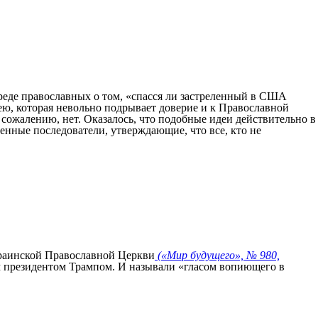
реде православных о том, «спасся ли застреленный в США
дею, которая невольно подрывает доверие и к Православной
 сожалению, нет. Оказалось, что подобные идеи действительно в
нные последователи, утверждающие, что все, кто не
краинской Православной Церкви
(«Мир будущего», № 980,
м президентом Трампом. И называли «гласом вопиющего в