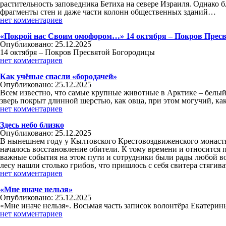
растительность заповедника Бетиха на севере Израиля. Однако 
фрагменты стен и даже части колонн общественных зданий…
нет комментариев
«Покрой нас Своим омофором…» 14 октября – Покров Прес
Опубликовано: 25.12.2025
14 октября – Покров Пресвятой Богородицы
нет комментариев
Как учёные спасли «бородачей»
Опубликовано: 25.12.2025
Всем известно, что самые крупные животные в Арктике – белый 
зверь покрыт длинной шерстью, как овца, при этом могучий, ка
нет комментариев
Здесь небо близко
Опубликовано: 25.12.2025
В нынешнем году у Кылтовского Крестовоздвиженского монастыр
началось восстановление обители. К тому времени и относится 
важные события на этом пути и сотрудники были рады любой во
лесу нашли столько грибов, что пришлось с себя свитера стягива
нет комментариев
«Мне иначе нельзя»
Опубликовано: 25.12.2025
«Мне иначе нельзя». Восьмая часть записок волонтёра Екатери
нет комментариев