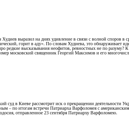
Худиев выразил на днях удивление в связи с волной споров в с
тический, горит в аду». По словам Худиева, это обнаруживает и
про редкие высказывания неофитов, ревностных не по разуму? К
имер московский священник Георгий Максимов и его многочисле
кий суд в Киеве рассмотрит иск о прекращении деятельности У
нным – по итогам встречи Патриарха Варфоломея с американски
одосия, отправленное 23 сентября Патриарху Варфоломею.