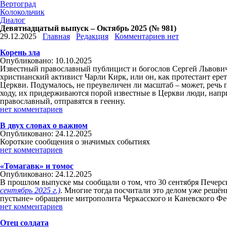
Вертоград
Колокольчик
Диалог
Девятнадцатый выпуск – Октябрь 2025 (№ 981)
29.12.2025
Главная
Редакция
Комментариев нет
Корень зла
Опубликовано: 10.10.2025
Известный православный публицист и богослов Сергей Львович 
христианский активист Чарли Кирк, или он, как протестант ере
Церкви. Подумалось, не преувеличен ли масштаб – может, речь 
ходу, их придерживаются порой известные в Церкви люди, напр
православный, отправятся в геенну.
нет комментариев
В двух словах о важном
Опубликовано: 24.12.2025
Короткие сообщения о значимых событиях
нет комментариев
«Томагавк» и томос
Опубликовано: 24.12.2025
В прошлом выпуске мы сообщали о том, что 30 сентября Печерс
сентябрь 2025 г.)
. Многие тогда посчитали это делом уже решё
пустыне» обращение митрополита Черкасского и Каневского Фе
нет комментариев
Отец солдата