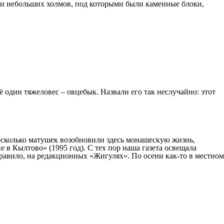
отни небольших холмов, под которыми были каменные блоки,
 один тяжеловес – овцебык. Назвали его так неслучайно: этот
есколько матушек возобновили здесь монашескую жизнь,
 в Кылтово» (1995 год). С тех пор наша газета освещала
равило, на редакционных «Жигулях». По осени как-то в местном