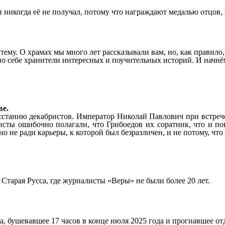
и никогда её не получал, потому что награждают медалью отцо
ему. О храмах мы много лет рассказывали вам, но, как правило, 
о себе хранители интересных и поучительных историй. И начнём
ве.
станию декабристов. Император Николай Павлович при встрече с
ристы ошибочно полагали, что Грибоедов их соратник, что и п
е ради карьеры, к которой был безразличен, и не потому, что 
тарая Русса, где журналисты «Веры» не были более 20 лет.
а, бушевавшее 17 часов в конце июля 2025 года и прогнавшее о