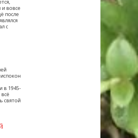
тся,
 и вовсе
щё после
являлся
ал с
лей
 испокон
и в 1945-
 всё
ь святой
й