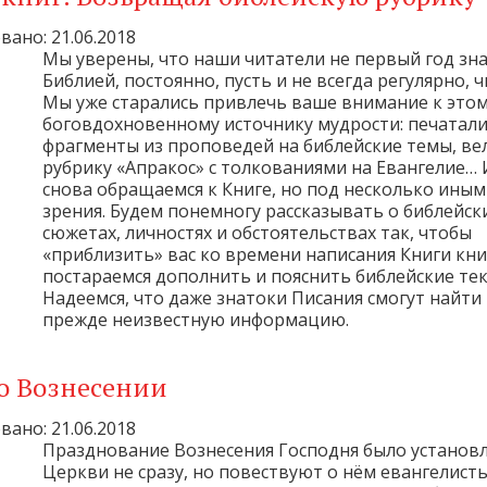
ано: 21.06.2018
Мы уверены, что наши читатели не первый год зн
Библией, постоянно, пусть и не всегда регулярно, ч
Мы уже старались привлечь ваше внимание к это
боговдохновенному источнику мудрости: печатал
фрагменты из проповедей на библейские темы, ве
рубрику «Апракос» с толкованиями на Евангелие… 
снова обращаемся к Книге, но под несколько иным
зрения. Будем понемногу рассказывать о библейск
сюжетах, личностях и обстоятельствах так, чтобы
«приблизить» вас ко времени написания Книги кни
постараемся дополнить и пояснить библейские тек
Надеемся, что даже знатоки Писания смогут найти 
прежде неизвестную информацию.
 о Вознесении
ано: 21.06.2018
Празднование Вознесения Господня было установ
Церкви не сразу, но повествуют о нём евангелист