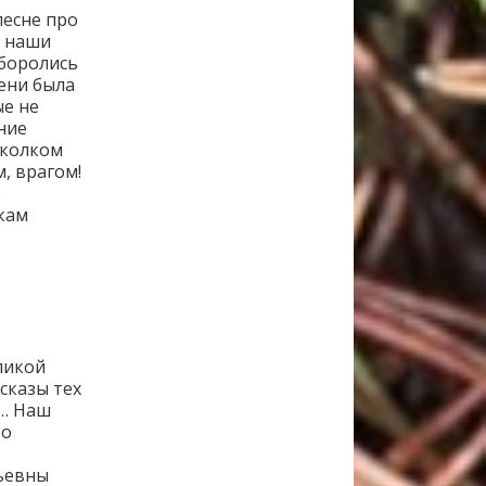
песне про
ь наши
 боролись
ени была
ые не
ние
сколком
, врагом!
о
кам
ликой
сказы тех
и… Наш
во
ьевны