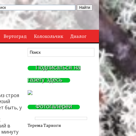
Вертоград
Колокольчик
Диалог
Подписаться на
газету здесь
из строя
изий
Фотогалереи
т быть, у
к
ий в
Терема Тарноги
з минуту