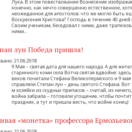
Лука. В этом повествовании Вознесение изображае
конечно, как нечто совершенно естественное, хотя
неожиданное для апостолов: что же могло быть е
Воскресения Христова? Господь в течение 40 дней 
Своим ученикам, беседовал с ними, даже трапезов
ними…
епан лун Победа пришла!
ано: 21.06.2018
9 Мая – святая дата для нашего народа. А для жите
старинного коми села Вотча святая вдвойне: здесь
веков почитали Стефана Великопермского и 9 мая
справляли Степан лун – день святого Стефана. Вот 
м хозяйки из скудных припасов – считай, из ничего,
война забрала – готовили угощение, чтобы почтит
праздник, а тут и пришла весть, что войне конец!
ливая «монетка» профессора Ермольево
ано: 21.06.2018