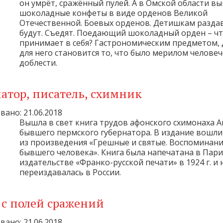
он умрёт, сражённый пулей. А в Омской области в
шоколадные конфеты в виде орденов Великой
Отечественной. Боевых орденов. Детишкам разда
будут. Съедят. Поедающий шоколадный орден – чт
принимает в себя? Гастрономическим предметом,
для него становится то, что было мерилом челове
доблести.
атор, писатель, схимник
ано: 21.06.2018
Вышла в свет книга трудов афонского схимонаха А
бывшего пермского губернатора. В издание вошл
из произведения «Грешные и святые. Воспоминан
бывшего человека». Книга была напечатана в Пар
издательстве «Франко-русской печати» в 1924 г. и 
переиздавалась в России.
 с полей сражений
ано: 21.06.2018