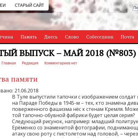
РЕИ
СТАРЫЙ САЙТ
тчина
Память
Днесь
Слово
Собеседник
Почта
ТЫЙ ВЫПУСК – МАЙ 2018 (№803)
Главная
Редакция
Комментариев нет
тва памяти
ано: 21.06.2018
В Туле выпустили тапочки с изображением солдат 
на Параде Победы в 1945-м – тех, кто знамёна див
поверженного фашизма нёс к стенам Кремля. Може
той тапочно-обувной фабрики будет целая серия?
Следующий рисунок, например: младший политру
Ерёменко со знаменитой фотографии, поднимающ
атаку свою роту с пистолетом над головой, – чере