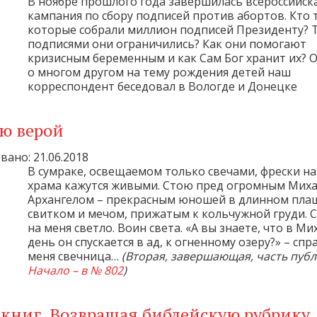
В ноябре прошлого года завершилась всероссийск
кампания по сбору подписей против абортов. Кто 
которые собрали миллион подписей Президенту? 
подписями они ограничились? Как они помогают
кризисным беременным и как Сам Бог хранит их? О
о многом другом на тему рождения детей наш
корреспондент беседовал в Вологде и Донецке
ю верой
ано: 21.06.2018
В сумраке, освещаемом только свечами, фрески на
храма кажутся живыми. Стою пред огромным Мих
Архангелом – прекрасным юношей в длинном плащ
свитком и мечом, прижатым к кольчужной груди. 
на меня светло. Воин света. «А вы знаете, что в М
день он спускается в ад, к огненному озеру?» – сп
меня свечница…
(Вторая, завершающая, часть публ
Начало – в № 802
)
 книг. Возвращая библейскую рубрику