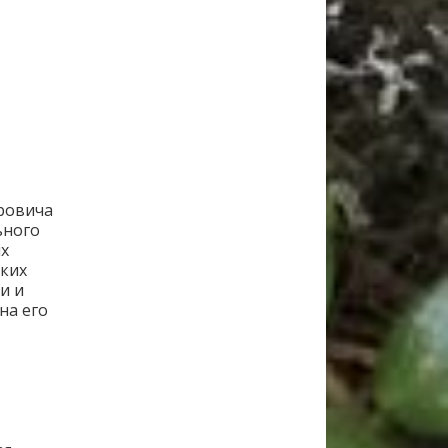
тровича
ьного
их
ских
и и
на его