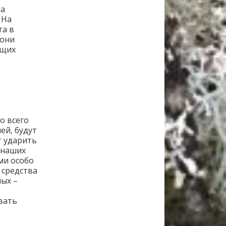
ча
 На
та в
 они
ящих
о всего
ей, будут
т ударить
 наших
ми особо
 средства
ых –
вать