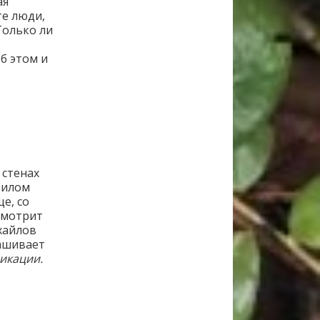
ая
те люди,
Только ли
б этом и
 стенах
аилом
е, со
Смотрит
ихайлов
рашивает
икации.