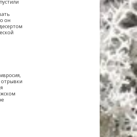
ыпустили
вать
о он
 десертом
ческой
мвросия,
и отрывки
ия
ижском
не