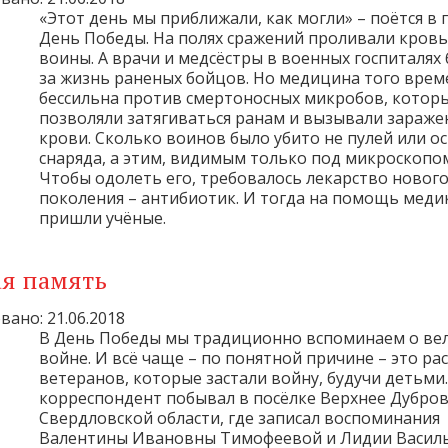
«Этот день мы приближали, как могли» – поётся в 
День Победы. На полях сражений проливали кров
воины. А врачи и медсёстры в военных госпиталях
за жизнь раненых бойцов. Но медицина того врем
бессильна против смертоносных микробов, котор
позволяли затягиваться ранам и вызывали зараже
крови. Сколько воинов было убито не пулей или о
снаряда, а этим, видимым только под микроскопом
Чтобы одолеть его, требовалось лекарство новог
поколения – антибиотик. И тогда на помощь меди
пришли учёные.
ая память
ано: 21.06.2018
В День Победы мы традиционно вспоминаем о ве
войне. И всё чаще – по понятной причине – это рас
ветеранов, которые застали войну, будучи детьм
корреспондент побывал в посёлке Верхнее Дубро
Свердловской области, где записал воспоминания
Валентины Ивановны Тимофеевой и Лидии Васил