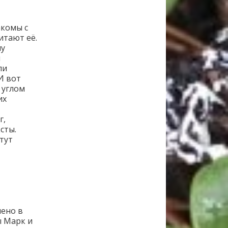
акомы с
итают её.
му
и
ли
И вот
 углом
их
г,
сты.
тут
лено в
ы Марк и