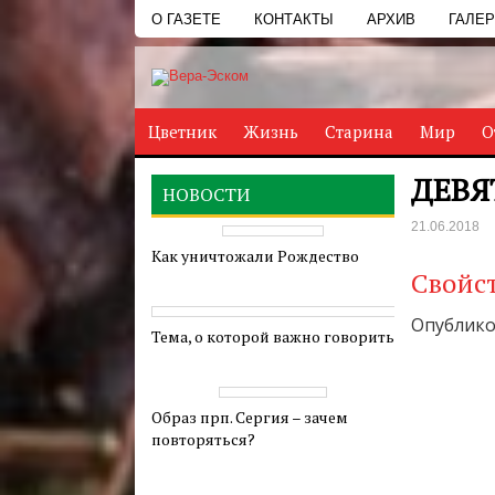
О ГАЗЕТЕ
КОНТАКТЫ
АРХИВ
ГАЛЕ
Цветник
Жизнь
Старина
Мир
О
ДЕВЯ
НОВОСТИ
21.06.2018
Как уничтожали Рождество
Свойс
Опубликов
Тема, о которой важно говорить
Образ прп. Сергия – зачем
повторяться?