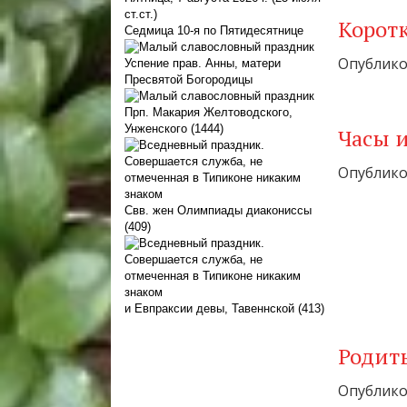
ст.ст.)
Корот
Седмица 10-я по Пятидесятнице
Опубликов
Успение прав. Анны, матери
Пресвятой Богородицы
Прп. Макария Желтоводского,
Унженского (1444)
Часы 
Опубликов
Свв. жен Олимпиады диакониссы
(409)
и Евпраксии девы, Тавеннской (413)
Родить
Опубликов