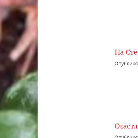
На Ст
Опубликов
Счаст
Опубликов