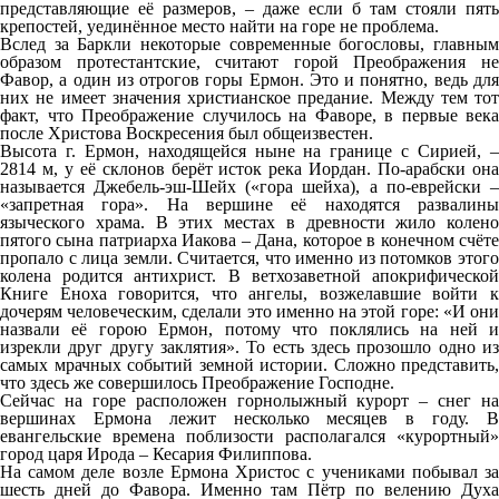
представляющие её размеров, – даже если б там стояли пять
крепостей, уединённое место найти на горе не проблема.
Вслед за Баркли некоторые современные богословы, главным
образом протестантские, считают горой Преображения не
Фавор, а один из отрогов горы Ермон. Это и понятно, ведь для
них не имеет значения христианское предание. Между тем тот
факт, что Преображение случилось на Фаворе, в первые века
после Христова Воскресения был общеизвестен.
Высота г. Ермон, находящейся ныне на границе с Сирией, –
2814 м, у её склонов берёт исток река Иордан. По-арабски она
называется Джебель-эш-Шейх («гора шейха), а по-еврейски –
«запретная гора». На вершине её находятся развалины
языческого храма. В этих местах в древности жило колено
пятого сына патриарха Иакова – Дана, которое в конечном счёте
пропало с лица земли. Считается, что именно из потомков этого
колена родится антихрист. В ветхозаветной апокрифической
Книге Еноха говорится, что ангелы, возжелавшие войти к
дочерям человеческим, сделали это именно на этой горе: «И они
назвали её горою Ермон, потому что поклялись на ней и
изрекли дpyг дpyгy заклятия». То есть здесь прозошло одно из
самых мрачных событий земной истории. Сложно представить,
что здесь же совершилось Преображение Господне.
Сейчас на горе расположен горнолыжный курорт – снег на
вершинах Ермона лежит несколько месяцев в году. В
евангельские времена поблизости располагался «курортный»
город царя Ирода – Кесария Филиппова.
На самом деле возле Ермона Христос с учениками побывал за
шесть дней до Фавора. Именно там Пётр по велению Духа