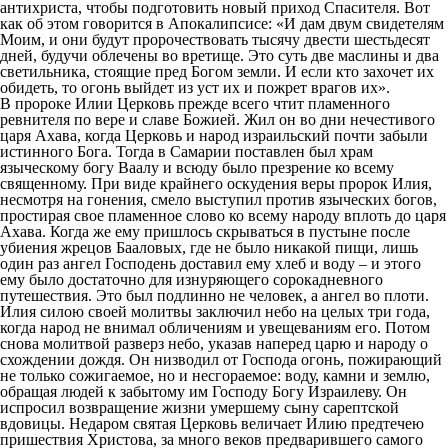
антихриста, чтобы подготовить новый приход Спасителя. Вот
как об этом говорится в Апокалипсисе: «И дам двум свидетелям
Моим, и они будут пророчествовать тысячу двести шестьдесят
дней, будучи облечены во вретище. Это суть две маслины и два
светильника, стоящие пред Богом земли. И если кто захочет их
обидеть, то огонь выйдет из уст их и пожрет врагов их».
В пророке Илии Церковь прежде всего чтит пламенного
ревнителя по вере и славе Божией. Жил он во дни нечестивого
царя Ахава, когда Церковь и народ израильский почти забыли
истинного Бога. Тогда в Самарии поставлен был храм
языческому богу Ваалу и всюду было презрение ко всему
священному. При виде крайнего оскудения веры пророк Илия,
несмотря на гонения, смело выступил против языческих богов,
простирая свое пламенное слово ко всему народу вплоть до царя
Ахава. Когда же ему пришлось скрываться в пустыне после
убиения жрецов Бааловых, где не было никакой пищи, лишь
один раз ангел Господень доставил ему хлеб и воду – и этого
ему было достаточно для изнуряющего сорокадневного
путешествия. Это был подлинно не человек, а ангел во плоти.
Илия силою своей молитвы заключил небо на целых три года,
когда народ не внимал обличениям и увещеваниям его. Потом
снова молитвой разверз небо, указав наперед царю и народу о
схождении дождя. Он низводил от Господа огонь, пожирающий
не только сожигаемое, но и несгораемое: воду, камни и землю,
обращая людей к забытому им Господу Богу Израилеву. Он
испросил возвращение жизни умершему сыну сарептской
вдовицы. Недаром святая Церковь величает Илию предтечею
пришествия Христова, за много веков предварившего самого