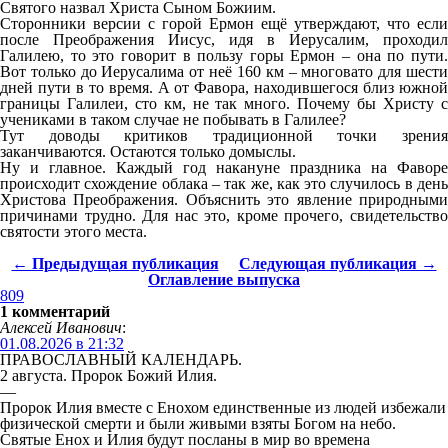
Святого назвал Христа Сыном Божиим.
Сторонники версии с горой Ермон ещё утверждают, что если
после Преображения Иисус, идя в Иерусалим, проходил
Галилею, то это говорит в пользу горы Ермон – она по пути.
Вот только до Иерусалима от неё 160 км – многовато для шести
дней пути в то время. А от Фавора, находившегося близ южной
границы Галилеи, сто км, не так много. Почему бы Христу с
учениками в таком случае не побывать в Галилее?
Тут доводы критиков традиционной точки зрения
заканчиваются. Остаются только домыслы.
Ну и главное. Каждый год накануне праздника на Фаворе
происходит схождение облака – так же, как это случилось в день
Христова Преображения. Объяснить это явление природными
причинами трудно. Для нас это, кроме прочего, свидетельство
святости этого места.
← Предыдущая публикация
Следующая публикация →
Оглавление выпуска
809
1 комментарий
Алексей Иванович
:
01.08.2026 в 21:32
ПРАВОСЛАВНЫЙ КАЛЕНДАРЬ.
2 августа. Пророк Божий Илия.
—
Пророк Илия вместе с Енохом единственные из людей избежали
физической смерти и были живыми взяты Богом на небо.
Святые Енох и Илия будут посланы в мир во времена