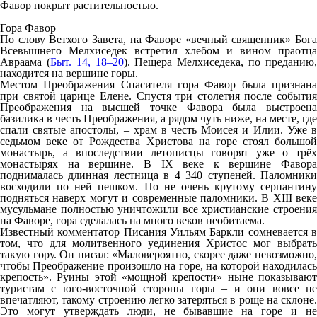
Фавор покрыт растительностью.
Гора Фавор
По слову Ветхого Завета, на Фаворе «вечный священник» Бога
Всевышнего Мелхиседек встретил хлебом и вином праотца
Авраама (
Быт. 14, 18–20
). Пещера Мелхиседека, по преданию
находится на вершине горы.
Местом Преображения Спасителя гора Фавор была признана
при святой царице Елене. Спустя три столетия после события
Преображения на высшей точке Фавора была выстроена
базилика в честь Преображения, а рядом чуть ниже, на месте, где
спали святые апостолы, – храм в честь Моисея и Илии. Уже в
седьмом веке от Рождества Христова на горе стоял большой
монастырь, а впоследствии летописцы говорят уже о трёх
монастырях на вершине. В IX веке к вершине Фавора
поднималась длинная лестница в 4 340 ступеней. Паломники
восходили по ней пешком. По не очень крутому серпантину
подняться наверх могут и современные паломники. В XIII веке
мусульмане полностью уничтожили все христианские строения
на Фаворе, гора сделалась на много веков необитаема.
Известный комментатор Писания Уильям Баркли сомневается в
том, что для молитвенного уединения Христос мог выбрать
такую гору. Он писал: «Маловероятно, скорее даже невозможно,
чтобы Преображение произошло на горе, на которой находилась
крепость». Руины этой «мощной крепости» ныне показывают
туристам с юго-восточной стороны горы – и они вовсе не
впечатляют, такому строению легко затеряться в роще на склоне.
Это могут утверждать люди, не бывавшие на горе и не