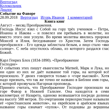
Вертоград
Колокольчик
Диалог
Событие на Фаворе
28.09.2018
Вертоград
Игорь Иванов
1 комментарий
Книга книг
Август – месяц Преображения.
Господь Иисус взял с Собой на гору трёх учеников – Петра,
Иоанна и Иакова – и повелел им пребывать в молитве, но
вместо этого они уснули. Во время молитвы явились пророки
Моисей и Илия, беседовавшие со Христом. Затем Господь
преобразился – Его одежда заблистала белым, а лицо стало «яко
солнце». С неба опустилось облако, из которого раздался глас
Божий.
Карл Генрих Блох (1834-1890). «Преображение
Господне»
О событиях этих пишут евангелисты Матвей, Марк и Лука, но
ни один из них не даёт название той горы, на которой всё
произошло. У двоих говорится только о «горе высокой». Хотя
надо признать, что так же точно не названо в Библии имя горы,
с которой прозвучала Нагорная проповедь.
Принято считать, что Преображение Господне произошло на
горе Фавор в Нижней Галилее. Она находится в семи
километрах от Назарета, одиноко возвышается посреди долины
на высоту 588 метров. По очертаниям первохристиане называли
её «христианским животом», на еврейском и арабском языках
название горы означает «пупок». От подошвы до вершины