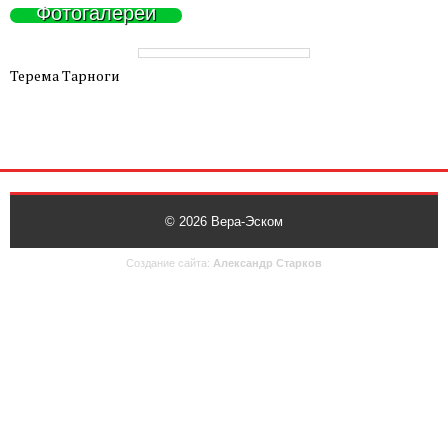
Фотогалереи
Терема Тарноги
© 2026
Вера-Эском
Создание сайта:
Александр Старков