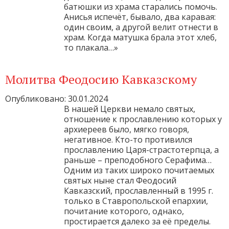
батюшки из храма старались помочь.
Анисья испечёт, бывало, два каравая:
один своим, а другой велит отнести в
храм. Когда матушка брала этот хлеб,
то плакала…»
Молитва Феодосию Кавказскому
Опубликовано: 30.01.2024
В нашей Церкви немало святых,
отношение к прославлению которых у
архиереев было, мягко говоря,
негативное. Кто-то противился
прославлению Царя-страстотерпца, а
раньше – преподобного Серафима…
Одним из таких широко почитаемых
святых ныне стал Феодосий
Кавказский, прославленный в 1995 г.
только в Ставропольской епархии,
почитание которого, однако,
простирается далеко за её пределы.