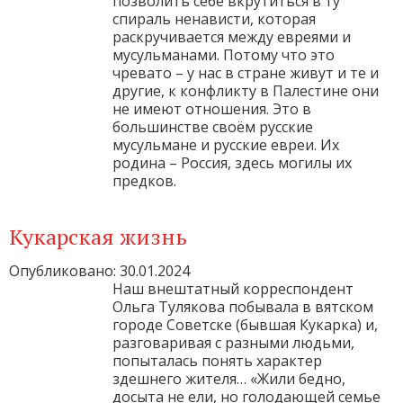
позволить себе вкрутиться в ту
спираль ненависти, которая
раскручивается между евреями и
мусульманами. Потому что это
чревато – у нас в стране живут и те и
другие, к конфликту в Палестине они
не имеют отношения. Это в
большинстве своём русские
мусульмане и русские евреи. Их
родина – Россия, здесь могилы их
предков.
Кукарская жизнь
Опубликовано: 30.01.2024
Наш внештатный корреспондент
Ольга Тулякова побывала в вятском
городе Советске (бывшая Кукарка) и,
разговаривая с разными людьми,
попыталась понять характер
здешнего жителя… «Жили бедно,
досыта не ели, но голодающей семье