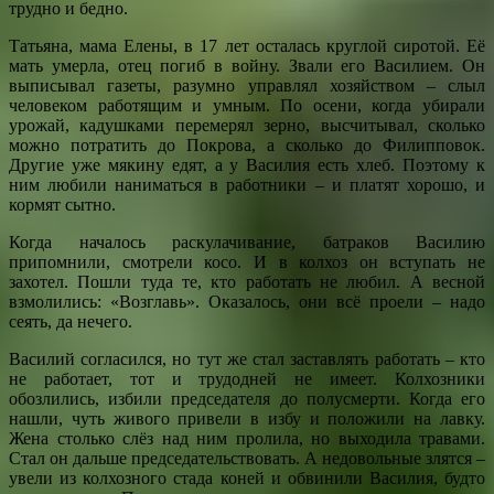
трудно и бедно.
Татьяна, мама Елены, в 17 лет осталась круглой сиротой. Её
мать умерла, отец погиб в войну. Звали его Василием. Он
выписывал газеты, разумно управлял хозяйством – слыл
человеком работящим и умным. По осени, когда убирали
урожай, кадушками перемерял зерно, высчитывал, сколько
можно потратить до Покрова, а сколько до Филипповок.
Другие уже мякину едят, а у Василия есть хлеб. Поэтому к
ним любили наниматься в работники – и платят хорошо, и
кормят сытно.
Когда началось раскулачивание, батраков Василию
припомнили, смотрели косо. И в колхоз он вступать не
захотел. Пошли туда те, кто работать не любил. А весной
взмолились: «Возглавь». Оказалось, они всё проели – надо
сеять, да нечего.
Василий согласился, но тут же стал заставлять работать – кто
не работает, тот и трудодней не имеет. Колхозники
обозлились, избили председателя до полусмерти. Когда его
нашли, чуть живого привели в избу и положили на лавку.
Жена столько слёз над ним пролила, но выходила травами.
Стал он дальше председательствовать. А недовольные злятся –
увели из колхозного стада коней и обвинили Василия, будто