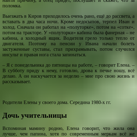
найти причину, а отец придёт, послушает и скажет, что за
поломка.
Выезжать в Киров приходилось очень рано, ещё до рассвета, а
вставать в два часа ночи. Кроме недосыпов, терпел Иван и
холод. Сначала он работал на «полуторке», потом на «сотке»,
потом на тракторе. У «полуторки» кабина была фанерная – не
кабина, а холодный ящик. Водителя грело только тепло от
двигателя. Поэтому на пенсии у Ивана начали болеть
застуженные суставы, стал прихрамывать, потом случился
инсульт и правая нога стала запинаться.
– Я с понедельника до пятницы на работе, – говорит Елена. –
В субботу приду к нему, готовлю, дрова к печке ношу, всё
делаю. А он наскучается за неделю – мне про свою жизнь и
рассказывает.
Родители Елены у своего дома. Середина 1980-х гг.
Дочь учительницы
Вспоминая мамину родню, Елена говорит, что жила она
лучше, чем папина, хотя по современным меркам всё же