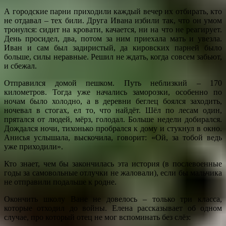
А городские парни приходили каждый вечер их отбирать, кто
не отдавал – тех били. Друга Ивана избили так, что он умом
тронулся: сидит на кровати, качается, ни на что не реагирует.
День просидел, два, потом за ним приехала мать и увезла.
Иван и сам был задиристый, да кировских парней было
больше, силы неравные. Решил не ждать, когда совсем забьют,
и сбежал.
Отправился домой пешком. Путь неблизкий – 170
километров. Тогда уже начались заморозки, особенно по
ночам было холодно, а в деревни беглец боялся заходить,
ночевал в стогах, ел то, что найдёт. Шёл по лесам один,
прятался от людей, мёрз, голодал. Больше недели добирался.
Дождался ночи, тихонько пробрался к дому и стукнул в окно.
Анисья услышала, выскочила, говорит: «Ой, за тобой ведь
уже приходили».
Кто знает, чем бы закончилась эта история (в послевоенные
годы за самовольные отлучки не жаловали), если бы мальчика
не отправили подальше к родне.
Окончить школу Ване не довелось – только три класса,
которые отходил до войны. Елена рассказывает об одном
случае, про который отец не мог вспоминать без слёз: