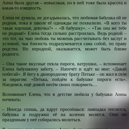
Анна была другая – невысокая, но в ней тоже была красота и
какая-то изящность.
Елена не думала, не догадывалась, что любимая бабушка ей не
родная, пока в школе её однажды не похвалили. «В кого ты
такая хорошая, девочка?» – «В бабушку». – «Так она же тебе
не родная!» Елена тогда сильно расстроилась. Ведь родной –
это тот, на чью любовь ты можешь рассчитывать без заслуг и
условий, чья близость подразумевается сама собой, по праву
родства. Но неродной, оказывается, может быть ближе
родного.
– Она такие вкусные пекла пироги, ватрушки, – вспоминает
Елена бабушкину заботу. – Напечёт и идёт ко мне: «Давай
побегай». Я бегу к двоюродному брату Петьке – он жил в селе
за оврагом: «Петька, пойдём к бабушке пироги есть».
Наедимся, ещё домой несём своих покормить…
Вспоминает Елена, что в детстве любила у бабушки Анны
ночевать:
– Иногда спишь, да вдруг проснёшься: лампадка теплится,
бабушка и подружки её на коленях молятся. Они по
праздникам у неё собирались молиться.