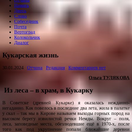
Отчина
Память
Днесь
Слово
Собеседник
Почта
Вертоград
Колокольчик
Диалог
Кукарская жизнь
30.01.2024
Отчина
Редакция
Комментариев нет
Ольга ТУЛЯКОВА
Из леса – в храм, в Кукарку
В Советске (древней Кукарке) я оказалась нежданно-
негаданно. Как повелось в последние два лета, жила в палатке
у скал – так мы в Кирове называем выходы горных пород на
высоком берегу извилистой речки Немды. Вокруг – поля,
леса, заповедные места, обезлюдевшие ещё в 1970-х, после
того как под укрупнение попали ближайшие деревни