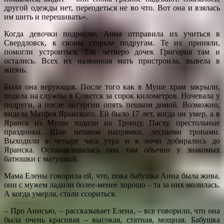
другой одежды нет, переодеться не во что. Вот она и взялась
им шить и перешивать».
Когда девочки подросли, Анна отправила их учиться в
Свердловск, к своим старым подругам. Те их приняли,
помогли устроиться. Так четверо дочек Григория там и
остались. Всех их названная мать пристроила, вывела в
жизнь.
Была она верующая. После того как в Муше храм закрыли,
ходила на службы в Советск за сорок километров. Ночевала у
подруги, а после литургии опять пешком домой. Возможно,
видела Матфея Яранского. Ей было 17 лет, когда он умер, а в
Яранск из Муши ходили на Троицу, Пасху, престольные
праздники. Шли пешком напрямки, лесными тропами.
Выходили в четыре часа утра и к ночи добирались до
Яранска. Останавливалась она там обычно у знакомых
батюшки с матушкой.
Мама Елены говорила ей, что, пока бабушка Анна была жива,
они с мужем ладили более-менее хорошо – та за них молилась.
А когда умерла, стали ссориться.
– Про Анисью, – рассказывает Елена, – все говорили, что она
была очень красивая – высокая, статная, мощная. Бабушка