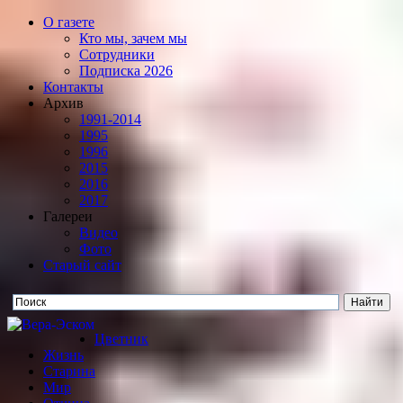
О газете
Кто мы, зачем мы
Сотрудники
Подписка 2026
Контакты
Архив
1991-2014
1995
1996
2015
2016
2017
Галереи
Видео
Фото
Старый сайт
Цветник
Жизнь
Старина
Мир