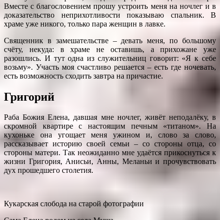
Вместе с благословением прошу устроить меня на ночлег и в
доказательство неприхотливости показываю спальник. В
храме уже никого, только пара женщин в лавке.
Священник в замешательстве – девать меня, по большому
счёту, некуда: в храме не оставишь, а прихожане уже
разошлись. И тут одна из служительниц говорит: «Я к себе
возьму». Участь моя счастливо решается – есть где ночевать,
есть возможность сходить завтра на причастие.
Григорий
Раба Божия Елена, давшая мне ночлег, живёт неподалёку, в
скромной квартире с настоящим печным «титаном». На
кухоньке она угощает меня ужином и, слово за слово,
рассказывает историю своей семьи – со стороны отца, со
стороны матери. Так неожиданно мне удаётся прикоснуться к
жизни Григория, Анисьи, Анны, Меланьи и прочувствовать
дух прошедшего столетия.
Кукарская слобода на старой фотографии