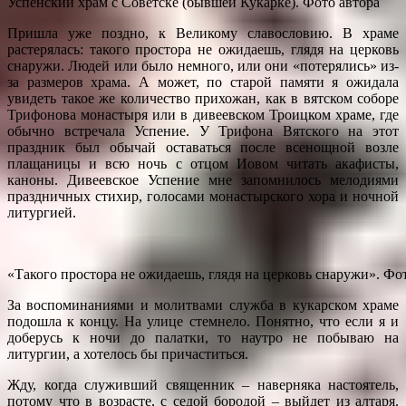
Успенский храм с Советске (бывшей Кукарке). Фото автора
Пришла уже поздно, к Великому славословию. В храме
растерялась: такого простора не ожидаешь, глядя на церковь
снаружи. Людей или было немного, или они «потерялись» из-
за размеров храма. А может, по старой памяти я ожидала
увидеть такое же количество прихожан, как в вятском соборе
Трифонова монастыря или в дивеевском Троицком храме, где
обычно встречала Успение. У Трифона Вятского на этот
праздник был обычай оставаться после всенощной возле
плащаницы и всю ночь с отцом Иовом читать акафисты,
каноны. Дивеевское Успение мне запомнилось мелодиями
праздничных стихир, голосами монастырского хора и ночной
литургией.
«Такого простора не ожидаешь, глядя на церковь снаружи». Фо
За воспоминаниями и молитвами служба в кукарском храме
подошла к концу. На улице стемнело. Понятно, что если я и
доберусь к ночи до палатки, то наутро не побываю на
литургии, а хотелось бы причаститься.
Жду, когда служивший священник – наверняка настоятель,
потому что в возрасте, с седой бородой – выйдет из алтаря.