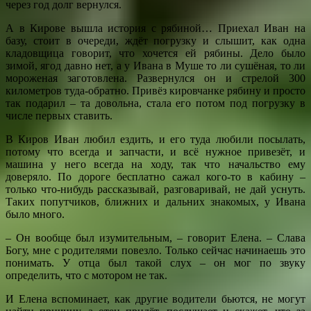
через год долг вернулся.
А в Кирове вышла история с рябиной… Приехал Иван на
базу, стоит в очереди, ждёт погрузку и слышит, как одна
кладовщица говорит, что хочется ей рябины. Дело было
зимой, ягод давно нет, а у Ивана в Муше то ли сушёная, то ли
мороженая заготовлена. Развернулся он и стрелой 300
километров туда-обратно. Привёз кировчанке рябину и просто
так подарил – та довольна, стала его потом под погрузку в
числе первых ставить.
В Киров Иван любил ездить, и его туда любили посылать,
потому что всегда и запчасти, и всё нужное привезёт, и
машина у него всегда на ходу, так что начальство ему
доверяло. По дороге бесплатно сажал кого-то в кабину –
только что-нибудь рассказывай, разговаривай, не дай уснуть.
Таких попутчиков, ближних и дальних знакомых, у Ивана
было много.
– Он вообще был изумительным, – говорит Елена. – Слава
Богу, мне с родителями повезло. Только сейчас начинаешь это
понимать. У отца был такой слух – он мог по звуку
определить, что с мотором не так.
И Елена вспоминает, как другие водители бьются, не могут