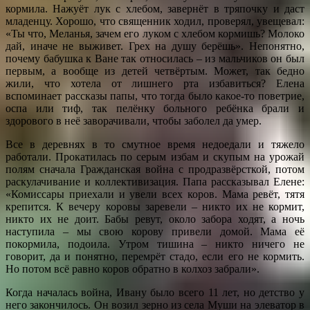
кормила. Нажуёт лук с хлебом, завернёт в тряпочку и даст
младенцу. Хорошо, что священник ходил, проверял, увещевал:
«Ты что, Меланья, зачем его луком с хлебом кормишь? Молоко
дай, иначе не выживет. Грех на душу берёшь». Непонятно,
почему бабушка к Ване так относилась – из мальчиков он был
первым, а вообще из детей четвёртым. Может, так бедно
жили, что хотела от лишнего рта избавиться? Елена
вспоминает рассказы папы, что тогда было какое-то поветрие,
оспа или тиф, так пелёнку больного ребёнка брали и
здорового в неё заворачивали, чтобы заболел да умер.
Все в деревнях в то смутное время недоедали и тяжело
работали. Прокатилась по серым избам и скупым на урожай
полям сначала Гражданская война с продразвёрсткой, потом
раскулачивание и коллективизация. Папа рассказывал Елене:
«Комиссары приехали и увели всех коров. Мама ревёт, тятя
крепится. К вечеру коровы заревели – никто их не кормит,
никто их не доит. Бабы ревут, около забора ходят, а ночь
наступила – мы свою корову привели домой. Мама её
покормила, подоила. Утром тишина – никто ничего не
говорит, да и понятно, перемрёт стадо, если его не кормить.
Но потом всё равно коров обратно в колхоз забрали».
Когда началась война, Ивану было всего 11 лет, но детство у
него закончилось. Он возил зерно из села Муши на элеватор в