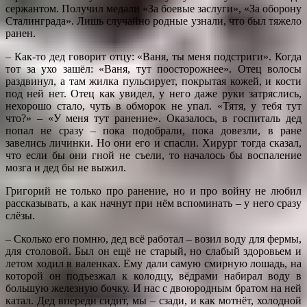
сержантом. Получил медали «За боевые заслуги», «За оборону
Сталинграда». Лишь случайно родные узнали, что был тяжело
ранен.
– Как-то дед говорит отцу: «Ваня, ты меня подстриги». Когда
тот за ухо зашёл: «Ваня, тут поосторожнее». Отец волосы
раздвинул, а там жилка пульсирует, покрытая кожей, и кости
под ней нет. Отец как увидел, у него даже руки затряслись,
нехорошо стало, чуть в обморок не упал. «Тятя, у тебя тут
что?» – «У меня тут ранение». Оказалось, в госпиталь дед
попал не сразу – пока подобрали, пока довезли, в ране
завелись личинки. Но они его и спасли. Хирург тогда сказал,
что если бы они гной не съели, то началось бы воспаление
мозга и дед бы не выжил.
Григорий не только про ранение, но и про войну не любил
рассказывать, а как начнут при нём вспоминать – у него сразу
слёзы.
– Сколько его помню, дед всё работал – возил воду для фермы,
для столовой. Был он ещё не старый, но слабый здоровьем и
летом ходил в валенках. Ему дали самую смирную лошадь, на
которой он подъезжал к колодцу, вёдрами набирал воду в
большую железную бочку. И нас с двоюродным братом на ней
катал. Дед впереди сидит, мы – сзади, и как мотнёт, холодной