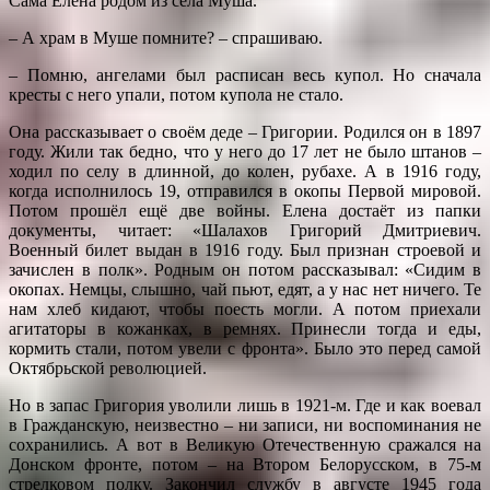
Сама Елена родом из села Муша.
– А храм в Муше помните? – спрашиваю.
– Помню, ангелами был расписан весь купол. Но сначала
кресты с него упали, потом купола не стало.
Она рассказывает о своём деде – Григории. Родился он в 1897
году. Жили так бедно, что у него до 17 лет не было штанов –
ходил по селу в длинной, до колен, рубахе. А в 1916 году,
когда исполнилось 19, отправился в окопы Первой мировой.
Потом прошёл ещё две войны. Елена достаёт из папки
документы, читает: «Шалахов Григорий Дмитриевич.
Военный билет выдан в 1916 году. Был признан строевой и
зачислен в полк». Родным он потом рассказывал: «Сидим в
окопах. Немцы, слышно, чай пьют, едят, а у нас нет ничего. Те
нам хлеб кидают, чтобы поесть могли. А потом приехали
агитаторы в кожанках, в ремнях. Принесли тогда и еды,
кормить стали, потом увели с фронта». Было это перед самой
Октябрьской революцией.
Но в запас Григория уволили лишь в 1921-м. Где и как воевал
в Гражданскую, неизвестно – ни записи, ни воспоминания не
сохранились. А вот в Великую Отечественную сражался на
Донском фронте, потом – на Втором Белорусском, в 75-м
стрелковом полку. Закончил службу в августе 1945 года