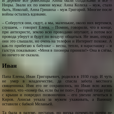
В деревне все ровесницы Анны были солдатками и все –
Нюры. Звали их по имени мужа: Анна Колиха – муж, стало
быть, Николай, Анна Гришиха – муж Григорий. Многие после
войны остались вдовами.
– Соберутся они, сядут, а мы, маленькие, около них вертимся,
слушаем, – говорит Елена. – Помню, говорили, что в конце,
при антихристе, землю всю проводами опутают, а потом все
провода уберут и будут по воздуху общаться. Не знаю, откуда
они это слышали, но очень на телефон и Интернет похоже. А
как-то прибегаю к бабушке – весна, тепло, я нараспашку – и
галстук показываю: «Меня в пионеры приняли!» Она в слёзы,
но ничего не сказала.
Иван
Папа Елены, Иван Григорьевич, родился в 1930 году. И чуть
не умер в младенчестве, да спасла забота местного
священника. Имя его не сохранилось, но Иван всю жизнь
помнил, что «помер бы, если бы не поп». Григорий тогда упал
с крыши и повредил позвоночник – его увезли лечиться в
Киров. Анисья уехала за мужем ухаживать, а Ванюшу
оставили с бабкой Меланьей.
Та была в разуме, нестарая, но внука почему-то почти не