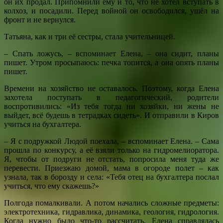
он их продал. Припомнили ему и то, что не хотел вступать в
колхоз, и посадили. Перед войной он освободился, ушёл на
фронт и не вернулся.
Татьяна, как и три её сестры, стала учительницей.
– Спать ложусь, – вспоминает Елена, – она сидит, планы
пишет. Утром просыпаюсь: печка топится, а она опять планы
пишет.
Времени на хозяйство не оставалось. Поэтому, когда Елена
захотела поступать в педагогический, родители
воспротивились: «Из тебя тогда ни хозяйки, ни жены не
выйдет, всё будешь в тетрадках сидеть». И отправили в Киров
учиться на бухгалтера.
– Я с подружкой Людой поехала, – вспоминает Елена. – Сама
прошла по конкурсу, а её взяли только на гидромелиоратора.
Я, чтобы от подруги не отстать, попросила меня туда же
перевести. Приезжаю домой, мама в огороде полет – как
узнала, так в борозду и села: «Тебя отец на бухгалтера послал
учиться, что ему скажешь?»
Полгода помалкивали. А потом начались сложные предметы:
электротехника, гидравлика, динамика, геология, гидрология.
Когда нужно было что-то рассчитать, Елена справлялась