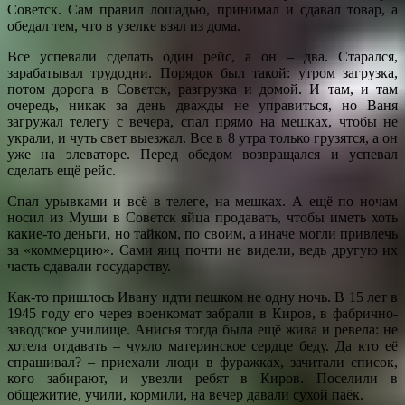
Советск. Сам правил лошадью, принимал и сдавал товар, а
обедал тем, что в узелке взял из дома.
Все успевали сделать один рейс, а он – два. Старался,
зарабатывал трудодни. Порядок был такой: утром загрузка,
потом дорога в Советск, разгрузка и домой. И там, и там
очередь, никак за день дважды не управиться, но Ваня
загружал телегу с вечера, спал прямо на мешках, чтобы не
украли, и чуть свет выезжал. Все в 8 утра только грузятся, а он
уже на элеваторе. Перед обедом возвращался и успевал
сделать ещё рейс.
Спал урывками и всё в телеге, на мешках. А ещё по ночам
носил из Муши в Советск яйца продавать, чтобы иметь хоть
какие-то деньги, но тайком, по своим, а иначе могли привлечь
за «коммерцию». Сами яиц почти не видели, ведь другую их
часть сдавали государству.
Как-то пришлось Ивану идти пешком не одну ночь. В 15 лет в
1945 году его через военкомат забрали в Киров, в фабрично-
заводское училище. Анисья тогда была ещё жива и ревела: не
хотела отдавать – чуяло материнское сердце беду. Да кто её
спрашивал? – приехали люди в фуражках, зачитали список,
кого забирают, и увезли ребят в Киров. Поселили в
общежитие, учили, кормили, на вечер давали сухой паёк.