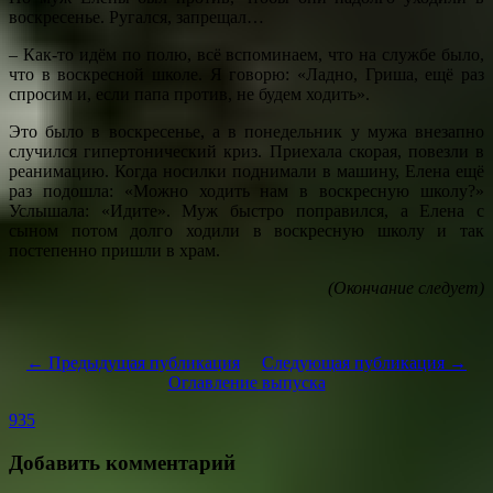
воскресенье. Ругался, запрещал…
– Как-то идём по полю, всё вспоминаем, что на службе было,
что в воскресной школе. Я говорю: «Ладно, Гриша, ещё раз
спросим и, если папа против, не будем ходить».
Это было в воскресенье, а в понедельник у мужа внезапно
случился гипертонический криз. Приехала скорая, повезли в
реанимацию. Когда носилки поднимали в машину, Елена ещё
раз подошла: «Можно ходить нам в воскресную школу?»
Услышала: «Идите». Муж быстро поправился, а Елена с
сыном потом долго ходили в воскресную школу и так
постепенно пришли в храм.
(Окончание следует)
← Предыдущая публикация
Следующая публикация →
Оглавление выпуска
935
Добавить комментарий