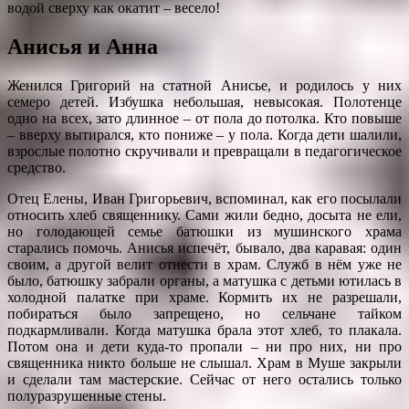
водой сверху как окатит – весело!
Анисья и Анна
Женился Григорий на статной Анисье, и родилось у них
семеро детей. Избушка небольшая, невысокая. Полотенце
одно на всех, зато длинное – от пола до потолка. Кто повыше
– вверху вытирался, кто пониже – у пола. Когда дети шалили,
взрослые полотно скручивали и превращали в педагогическое
средство.
Отец Елены, Иван Григорьевич, вспоминал, как его посылали
относить хлеб священнику. Сами жили бедно, досыта не ели,
но голодающей семье батюшки из мушинского храма
старались помочь. Анисья испечёт, бывало, два каравая: один
своим, а другой велит отнести в храм. Служб в нём уже не
было, батюшку забрали органы, а матушка с детьми ютилась в
холодной палатке при храме. Кормить их не разрешали,
побираться было запрещено, но сельчане тайком
подкармливали. Когда матушка брала этот хлеб, то плакала.
Потом она и дети куда-то пропали – ни про них, ни про
священника никто больше не слышал. Храм в Муше закрыли
и сделали там мастерские. Сейчас от него остались только
полуразрушенные стены.