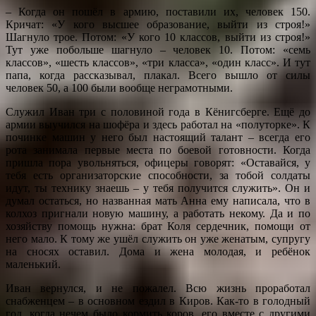
– Когда он пошёл в армию, поставили их, человек 150.
Кричат: «У кого высшее образование, выйти из строя!»
Шагнуло трое. Потом: «У кого 10 классов, выйти из строя!»
Тут уже побольше шагнуло – человек 10. Потом: «семь
классов», «шесть классов», «три класса», «один класс». И тут
папа, когда рассказывал, плакал. Всего вышло от силы
человек 50, а 100 были вообще неграмотными.
Служил Иван три с половиной года в Кёнигсберге. Ещё до
армии выучился на шофёра и здесь работал на «полуторке». К
починке машин у него был настоящий талант – всегда его
рота занимала первые места по боевой готовности. Когда
пришла пора увольняться, офицеры говорят: «Оставайся, у
тебя есть организаторские способности, за тобой солдаты
идут, ты технику знаешь – у тебя получится служить». Он и
думал остаться, но названная мать Анна ему написала, что в
колхоз пригнали новую машину, а работать некому. Да и по
хозяйству помощь нужна: брат Коля сердечник, помощи от
него мало. К тому же ушёл служить он уже женатым, супругу
на сносях оставил. Дома и жена молодая, и ребёнок
маленький.
Иван вернулся, и не пожалел. Всю жизнь проработал
снабженцем – в основном ездил в Киров. Как-то в голодный
год, когда нечем было кормить коров, его вместе с другими