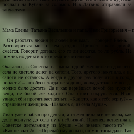
послали на Кубань за соломой. И в Латвию отправляли за
запчастями.
Мама Елены, Татьяна Васильевна и папа, Иван Григорьевич – по
– Он работать любил и людей понимал, – говорит Елена. –
Разговориться мог с кем угодно. Пришёл как-то домой,
смеётся. Говорит, догнала его то ли десятка, то ли рубль. Не
помню, но деньги в то время значительные.
Оказалось, в Советске на рынке одной женщине из дальнего
села не хватало денег на сапоги. Того, другого накупила, а на
сапоги не осталось. А когда в другой раз получится в город
попасть? – автобусы тогда не ходили, лошадь тоже не всегда
можно было достать. Да и как вернёшься домой без нужной
вещи, не босой же ходить? Она стоит сокрушается. Иван
увидел её и протягивает деньги. «Как это, как я тебе верну?» –
спрашивает женщина. «Шалахов я, из села Муша».
Иван уже и забыл про деньги, а та женщина всё не знала, как
долг вернуть: до села путь неблизкий. Наконец встретила в
Советске жительницу из Муши. «Ты знаешь такого-то?» –
«Как не знать!» – «Передай ему деньги, он мне тогда дал». Так