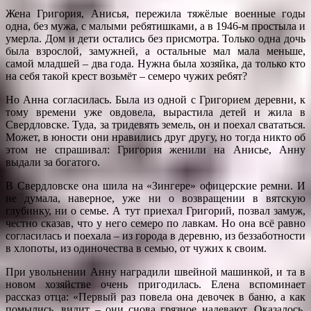
Жена Григория, Анисья, пережила тяжёлые военные годы
одна, без мужа, с малыми ребятишками, а в 1946-м простыла и
умерла. Дом и дети остались без присмотра. Только одна дочь
была взрослой, замужней, а остальные мал мала меньше,
самой младшей – два года. Нужна была хозяйка, да только кто
на себя такой крест возьмёт – семеро чужих ребят?
Но Анна согласилась. Была из одной с Григорием деревни, к
тому времени уже овдовела, вырастила детей и жила в
Свердловске. Туда, за тридевять земель, он и поехал свататься.
Может, в юности они нравились друг другу, но тогда никто об
этом не спрашивал: Григория женили на Анисье, Анну
выдали за богатого.
В Свердловске она шила на «Зингере» офицерские ремни. И
не думала, наверное, уже ни о возвращении в вятскую
глубинку, ни о семье. А тут приехал Григорий, позвал замуж,
честно сказав, что у него семеро по лавкам. Но она всё равно
согласилась и поехала – из города в деревню, из беззаботности
в хлопоты, из одиночества в семью, от чужих к своим.
При увольнении Анну наградили швейной машинкой, и та в
новом хозяйстве очень пригодилась. Елена вспоминает
рассказ отца: «Первый раз повела она девочек в баню, а как
помылись, видит – они снова грязное надевают. Оказалось,