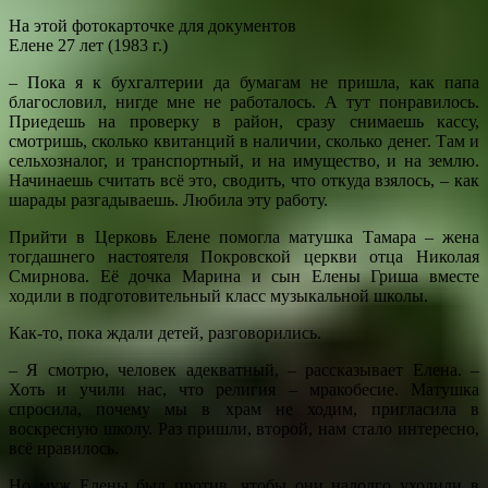
На этой фотокарточке для документов
Елене 27 лет (1983 г.)
– Пока я к бухгалтерии да бумагам не пришла, как папа
благословил, нигде мне не работалось. А тут понравилось.
Приедешь на проверку в район, сразу снимаешь кассу,
смотришь, сколько квитанций в наличии, сколько денег. Там и
сельхозналог, и транспортный, и на имущество, и на землю.
Начинаешь считать всё это, сводить, что откуда взялось, – как
шарады разгадываешь. Любила эту работу.
Прийти в Церковь Елене помогла матушка Тамара – жена
тогдашнего настоятеля Покровской церкви отца Николая
Смирнова. Её дочка Марина и сын Елены Гриша вместе
ходили в подготовительный класс музыкальной школы.
Как-то, пока ждали детей, разговорились.
– Я смотрю, человек адекватный, – рассказывает Елена. –
Хоть и учили нас, что религия – мракобесие. Матушка
спросила, почему мы в храм не ходим, пригласила в
воскресную школу. Раз пришли, второй, нам стало интересно,
всё нравилось.
Но муж Елены был против, чтобы они надолго уходили в