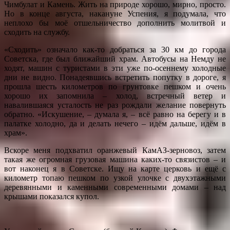
Чимбулат и Камень. Жить на природе хорошо, мирно, просто.
Но в конце августа, накануне Успения, я подумала, что
неплохо бы моё отшельничество дополнить молитвой и
сходить на службу.
«Сходить» означало как-то добраться за 30 км до города
Советска, где был ближайший храм. Автобусы на Немду не
ходят, машин с туристами в эти уже по-осеннему холодные
дни не видно. Понадеявшись встретить попутку в дороге, я
прошла шесть километров по грунтовке пешком и очень
хорошо их запомнила – холод, встречный ветер и
навалившаяся усталость не раз рождали желание повернуть
обратно. «Искушение, – думала я, – всё равно на берегу и в
палатке холодно, да и делать нечего – идём дальше, идём в
храм».
Вскоре меня подхватил оранжевый КамАЗ-зерновоз, затем
такая же огромная грузовая машина каких-то связистов – и
вот наконец я в Советске. Ищу на карте церковь и ещё с
километр топаю пешком по узкой улочке с двухэтажными
деревянными и каменными современными домами – над
крышами показался купол.