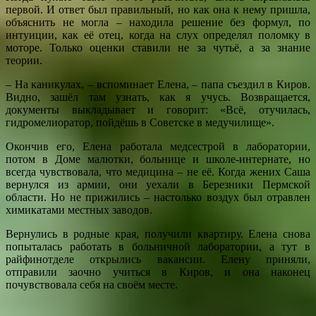
первой. И ответ был правильный, но как она к нему пришла,
объяснить не могла – находила решение без формул, по
интуиции, как её отец, когда на слух определял поломку в
моторе. Только оценки ставили не за чутьё, а за знание
теории.
– На каникулах, – вспоминает Елена, – папа съездил в Киров.
Видно, зашёл там узнать, как я учусь. Возвращается,
документы выкладывает и говорит: «Всё, отучилась,
гидромелиоратор, пойдёшь в Советске в медучилище».
Окончив его, Елена работала медсестрой в лаборатории,
потом в Доме малютки, больнице и школе-интернате, но
всегда чувствовала, что медицина – не её. Когда жених Саша
вернулся из армии, они уехали в Березники Пермской
области. Но не прижились – настолько воздух был отравлен
химикатами местных заводов.
Вернулись в родные края, получили квартиру. Елена снова
попыталась работать в больничной лаборатории, а тут в
райфинотделе открылись вакансии. Елену приняли,
отправили заочно учиться в Киров, и она наконец
почувствовала себя на своём месте.