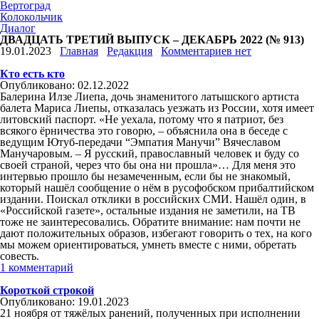
Вертоград
Колокольчик
Диалог
ДВАДЦАТЬ ТРЕТИЙ ВЫПУСК – ДЕКАБРЬ 2022 (№ 913)
19.01.2023
Главная
Редакция
Комментариев нет
Кто есть кто
Опубликовано: 02.12.2022
Балерина Илзе Лиепа, дочь знаменитого латышского артиста
балета Мариса Лиепы, отказалась уезжать из России, хотя имеет
литовский паспорт. «Не уехала, потому что я патриот, без
всякого ёрничества это говорю, – объяснила она в беседе с
ведущим Ютуб-передачи “Эмпатия Манучи” Вячеславом
Манучаровым. – Я русский, православный человек и буду со
своей страной, через что бы она ни прошла»… Для меня это
интервью прошло бы незамеченным, если бы не знакомый,
который нашёл сообщение о нём в русофобском прибалтийском
издании. Поискал отклики в российских СМИ. Нашёл один, в
«Российской газете», остальные издания не заметили, на ТВ
тоже не заинтересовались. Обратите внимание: нам почти не
дают положительных образов, избегают говорить о тех, на кого
мы можем ориентироваться, умнеть вместе с ними, обретать
совесть.
1 комментарий
Короткой строкой
Опубликовано: 19.01.2023
21 ноября от тяжёлых ранений, полученных при исполнении