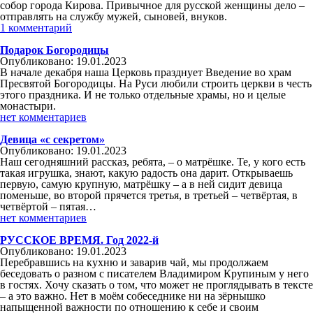
собор города Кирова. Привычное для русской женщины дело –
отправлять на службу мужей, сыновей, внуков.
1 комментарий
Подарок Богородицы
Опубликовано: 19.01.2023
В начале декабря наша Церковь празднует Введение во храм
Пресвятой Богородицы. На Руси любили строить церкви в честь
этого праздника. И не только отдельные храмы, но и целые
монастыри.
нет комментариев
Девица «с секретом»
Опубликовано: 19.01.2023
Наш сегодняшний рассказ, ребята, – о матрёшке. Те, у кого есть
такая игрушка, знают, какую радость она дарит. Открываешь
первую, самую крупную, матрёшку – а в ней сидит девица
поменьше, во второй прячется третья, в третьей – четвёртая, в
четвёртой – пятая…
нет комментариев
РУССКОЕ ВРЕМЯ. Год 2022-й
Опубликовано: 19.01.2023
Перебравшись на кухню и заварив чай, мы продолжаем
беседовать о разном с писателем Владимиром Крупиным у него
в гостях. Хочу сказать о том, что может не проглядывать в тексте
– а это важно. Нет в моём собеседнике ни на зёрнышко
напыщенной важности по отношению к себе и своим