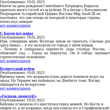
Опубликовано: 19.01.2023
Нынче на день рождения Святейшего Патриарха Кирилла
приехало много гостей из-за рубежа. И в беседе с Католикосом-
Патриархом Ассирийской Церкви Востока Мар Авой III он
посетовал, что сам теперь не въездной в некоторые страны,
попал под санкции
нет комментариев
С Богом все живы
Опубликовано: 19.01.2023
Нам, северянам, мимо Вологды никак не проехать. Сколько раз
здесь бывал… а эта экскурсия по городу у меня первая.
– Почему и собирались перенести сюда столицу России, –
объясняет гид. – Город на перепутье. Он и сейчас занимает
стратегическое положение.
нет комментариев
Белорусский рубеж
Опубликовано: 19.01.2023
Времена такие, что журналистские дороги поневоле ведут на
запад. На Украине мы побывали, на Донбассе тоже. Взгляд
обращается на Белоруссию
нет комментариев
«Господи, помилуй!»
Опубликовано: 19.01.2023
Бабушка уговорила его креститься перед армией. Но Костя, в
общем-то, и не возражал, когда она повела его в Серафимовский