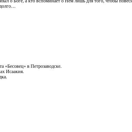
абыл о Боге, а кто вспоминает о Нём лишь для того, чтобы повес
недолго…
а «Бесовец» в Петрозаводске.
нах Исаакия.
дка.