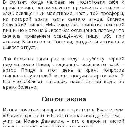
В случаях, когда человек не подготовил себя к
причащению, рекомендуется применять антидор –
хлеб, освящённый молитвами, часть той просфоры,
из которой взята часть святаго агнца. Симеон
Солунский пишет: «Мы идём для принятия телесной
пищи, но и это не бывает без освящения, потому что
сначала применяем освящённую пищу, ибо при
чтении: Благословлю Господа, раздаётся антидор и
бывает отпуст».
Для больных один раз в году, в субботу первой
недели после Пасхи, специально освящается хлеб –
артос. Придя в этот день в храм, попросив
священнослужителей, можно получить артос домой.
Его употребляют натощак, после святой воды во
время болезни.
Святая икона
Икона почитается наравне с крестом и Евангелием.
«Великая крепость и Божественная сила даётся тем, –
учит св. Иоанн Дамаскин, – кто с верой и чистой
совестью приступает к иконам святых!»