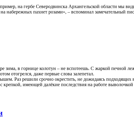
апример, на гербе Северодвинска Архангельской области мы види
т, на набережных пахнет розами», – вспоминал замечательный пи
оре зима, в горнице колотун – не вспотеешь. С жаркой печной л
отом отогрелся, даже первые слова залепетал.
орышем. Раз решили срочно окрестить, не дожидаясь подходящих
 с крепкой, имеющей далёкие последствия на работе выволочкой 
и