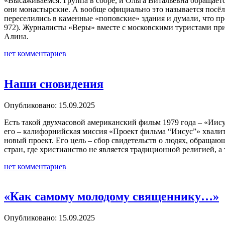
«Высаживаемся. Группа в сборе, и Ольга Витальевна обращаетс
они монастырские. А вообще официально это называется посёл
переселились в каменные «поповские» здания и думали, что п
972). Журналисты «Веры» вместе с московскими туристами при
Алина.
нет комментариев
Наши сновидения
Опубликовано: 15.09.2025
Есть такой двухчасовой американский фильм 1979 года – «Иис
его – калифорнийская миссия «Проект фильма “Иисус”» хвалится
новый проект. Его цель – сбор свидетельств о людях, обраща
стран, где христианство не является традиционной религией, а 
нет комментариев
«Как самому молодому священнику…»
Опубликовано: 15.09.2025