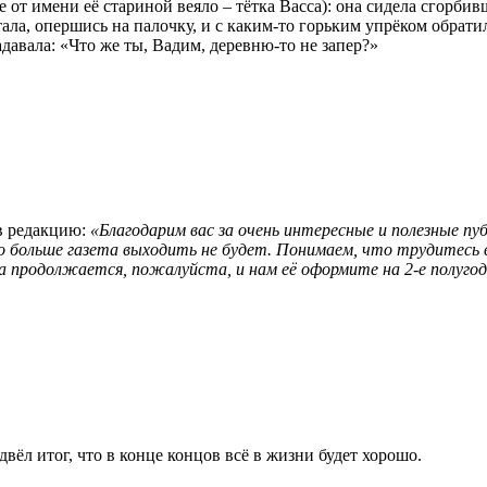
 от имени её стариной веяло – тётка Васса): она сидела сгорбивш
а, опершись на палочку, и с каким-то горьким упрёком обратилас
адавала: «Что же ты, Вадим, деревню-то не запер?»
в редакцию:
«Благодарим вас за очень интересные и полезные п
 больше газета выходить не будет. Понимаем, что трудитесь вы 
ска продолжается, пожалуйста, и нам её оформите на 2-е полугод
ёл итог, что в конце концов всё в жизни будет хорошо.