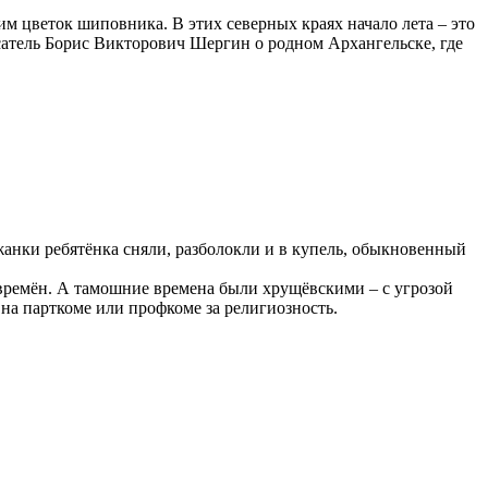
м цветок шиповника. В этих северных краях начало лета – это
сатель Борис Викторович Шергин о родном Архангельске, где
ежанки ребятёнка сняли, разболокли и в купель, обыкновенный
 времён. А тамошние времена были хрущёвскими – с угрозой
на парткоме или профкоме за религиозность.