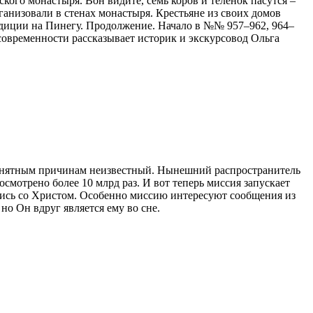
кого монастыря. Вон видите, семь коров и телёнок пасутся –
анизовали в стенах монастыря. Крестьяне из своих домов
едиции на Пинегу. Продолжение. Начало в №№ 957–962, 964–
современности рассказывает историк и экскурсовод Ольга
 понятным причинам неизвестный. Нынешний распространитель
смотрено более 10 млрд раз. И вот теперь миссия запускает
ились со Христом. Особенно миссию интересуют сообщения из
но Он вдруг является ему во сне.