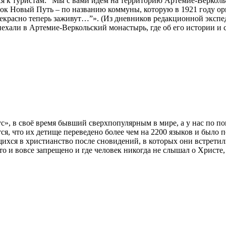
я к туристам: “Мы с вами идём на территорию Артемие-Веркольс
ок Новый Путь – по названию коммуны, которую в 1921 году орг
рекрасно теперь заживут…”». (Из дневников редакционной эксп
ехали в Артемие-Веркольский монастырь, где об его истории и 
ус», в своё время бывший сверхпопулярным в мире, а у нас по
, что их детище переведено более чем на 2200 языков и было по
ющихся в христианство после сновидений, в которых они встрет
то и вовсе запрещено и где человек никогда не слышал о Христе, 