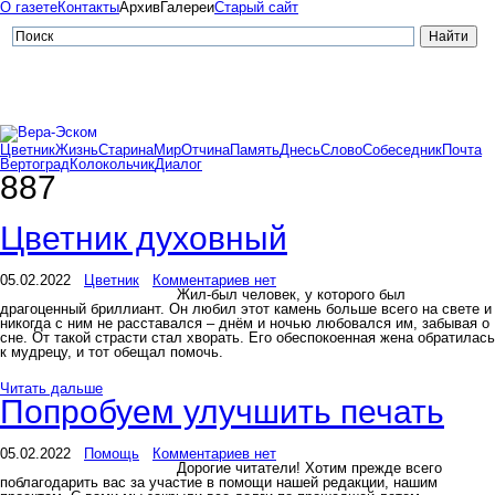
О газете
Контакты
Архив
Галереи
Старый сайт
Цветник
Жизнь
Старина
Мир
Отчина
Память
Днесь
Слово
Собеседник
Почта
Вертоград
Колокольчик
Диалог
887
Цветник духовный
05.02.2022
Цветник
Комментариев нет
Жил-был человек, у которого был
драгоценный бриллиант. Он любил этот камень больше всего на свете и
никогда с ним не расставался – днём и ночью любовался им, забывая о
сне. От такой страсти стал хворать. Его обеспокоенная жена обратилась
к мудрецу, и тот обещал помочь.
Читать дальше
Попробуем улучшить печать
05.02.2022
Помощь
Комментариев нет
Дорогие читатели! Хотим прежде всего
поблагодарить вас за участие в помощи нашей редакции, нашим