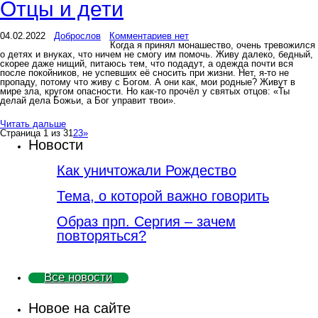
Отцы и дети
04.02.2022
Доброслов
Комментариев нет
Когда я принял монашество, очень тревожился
о детях и внуках, что ничем не смогу им помочь. Живу далеко, бедный,
скорее даже нищий, питаюсь тем, что подадут, а одежда почти вся
после покойников, не успевших её сносить при жизни. Нет, я-то не
пропаду, потому что живу с Богом. А они как, мои родные? Живут в
мире зла, кругом опасности. Но как-то прочёл у святых отцов: «Ты
делай дела Божьи, а Бог управит твои».
Читать дальше
Страница 1 из 3
1
2
3
»
Новости
Как уничтожали Рождество
Тема, о которой важно говорить
Образ прп. Сергия – зачем
повторяться?
Все новости
Новое на сайте