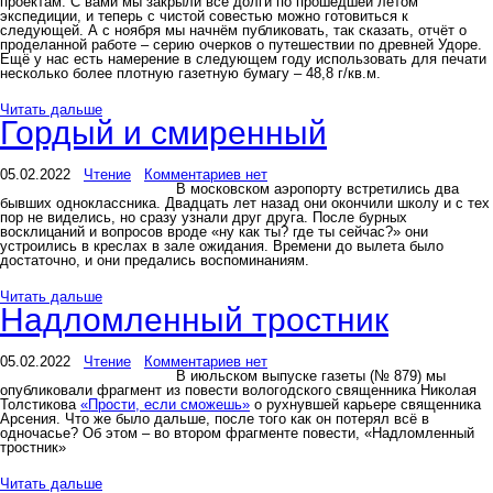
проектам. С вами мы закрыли все долги по прошедшей летом
экспедиции, и теперь с чистой совестью можно готовиться к
следующей. А с ноября мы начнём публиковать, так сказать, отчёт о
проделанной работе – серию очерков о путешествии по древней Удоре.
Ещё у нас есть намерение в следующем году использовать для печати
несколько более плотную газетную бумагу – 48,8 г/кв.м.
Читать дальше
Гордый и смиренный
05.02.2022
Чтение
Комментариев нет
В московском аэропорту встретились два
бывших одноклассника. Двадцать лет назад они окончили школу и с тех
пор не виделись, но сразу узнали друг друга. После бурных
восклицаний и вопросов вроде «ну как ты? где ты сейчас?» они
устроились в креслах в зале ожидания. Времени до вылета было
достаточно, и они предались воспоминаниям.
Читать дальше
Надломленный тростник
05.02.2022
Чтение
Комментариев нет
В июльском выпуске газеты (№ 879) мы
опубликовали фрагмент из повести вологодского священника Николая
Толстикова
«Прости, если сможешь»
о рухнувшей карьере священника
Арсения. Что же было дальше, после того как он потерял всё в
одночасье? Об этом – во втором фрагменте повести, «Надломленный
тростник»
Читать дальше