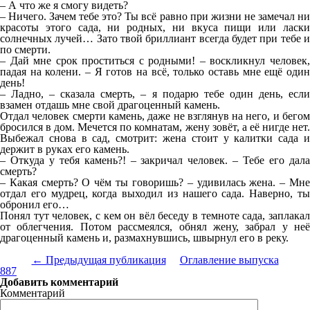
– А что же я смогу видеть?
– Ничего. Зачем тебе это? Ты всё равно при жизни не замечал ни
красоты этого сада, ни родных, ни вкуса пищи или ласки
солнечных лучей… Зато твой бриллиант всегда будет при тебе и
по смерти.
– Дай мне срок проститься с родными! – воскликнул человек,
падая на колени. – Я готов на всё, только оставь мне ещё один
день!
– Ладно, – сказала смерть, – я подарю тебе один день, если
взамен отдашь мне свой драгоценный камень.
Отдал человек смерти камень, даже не взглянув на него, и бегом
бросился в дом. Мечется по комнатам, жену зовёт, а её нигде нет.
Выбежал снова в сад, смотрит: жена стоит у калитки сада и
держит в руках его камень.
– Откуда у тебя камень?! – закричал человек. – Тебе его дала
смерть?
– Какая смерть? О чём ты говоришь? – удивилась жена. – Мне
отдал его мудрец, когда выходил из нашего сада. Наверно, ты
обронил его…
Понял тут человек, с кем он вёл беседу в темноте сада, заплакал
от облегчения. Потом рассмеялся, обнял жену, забрал у неё
драгоценный камень и, размахнувшись, швырнул его в реку.
← Предыдущая публикация
Оглавление выпуска
887
Добавить комментарий
Комментарий