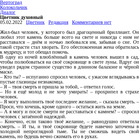
Вертоград
Колокольчик
Диалог
Цветник духовный
05.02.2022
Цветник
Редакция
Комментариев нет
Жил-был человек, у которого был драгоценный бриллиант. Он
любил этот камень больше всего на свете и никогда с ним не
расставался – днём и ночью любовался им, забывая о сне. От
такой страсти стал хворать. Его обеспокоенная жена обратилась
к мудрецу, и тот обещал помочь.
В одну из ночей влюблённый в камень человек вышел в сад,
чтобы полюбоваться на своё сокровище в свете луны. Вдруг он
увидел рядом странное существо в длинном балахоне и чёрной
маске.
– Кто ты? – испуганно спросил человек, с ужасом вглядываясь в
пустые глазницы незнакомца.
– Я – твоя смерть и пришла за тобой, – ответил голос.
– Но я ещё молод и не хочу умирать! – прохрипел в страхе
человек.
– Я могу выполнить твоё последнее желание, – сказала смерть. –
Проси, что хочешь, кроме одного – остаться жить на земле.
– А я могу и после смерти не расставаться с камнем? – спросил
человек с затаённой надеждой.
– Конечно, если таково твоё желание, – равнодушно ответила
смерть. – И ты, и твоё сокровище будете навечно заточены в
холодной непроглядной тьме. Ты не сможешь видеть свой
камень, но будешь вечно сжимать его в руках.