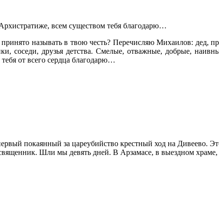
й Архистратиже, всем существом тебя благодарю…
а принято называть в твою честь? Перечисляю Михаилов: дед, п
, соседи, друзья детства. Смелые, отважные, добрые, наивн
я тебя от всего сердца благодарю…
первый покаянный за цареубийство крестный ход на Дивеево. Э
священник. Шли мы девять дней. В Арзамасе, в выездном храме,