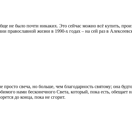
обще не было почти никаких. Это сейчас можно всё купить, про
ии православной жизни в 1990-х годах – на сей раз в Алексеев
не просто свеча, но больше, чем благодарность святому; она будт
юбимого нами бесконечного Света, который, пока есть, обещает 
орется до конца, пока не сгорит.