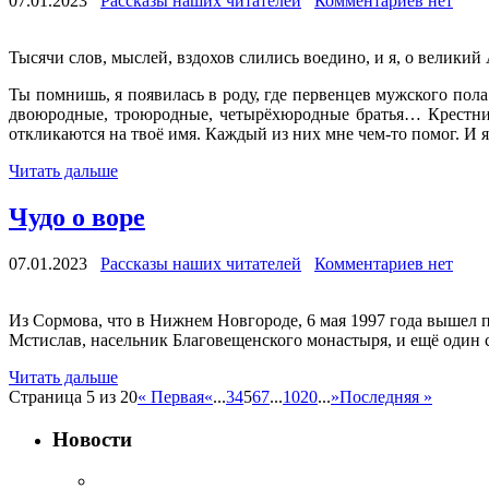
07.01.2023
Рассказы наших читателей
Комментариев нет
Тысячи слов, мыслей, вздохов слились воедино, и я, о велики
Ты помнишь, я появилась в роду, где первенцев мужского пол
двоюродные, троюродные, четырёхюродные братья… Крестники
откликаются на твоё имя. Каждый из них мне чем-то помог. И 
Читать дальше
Чудо о воре
07.01.2023
Рассказы наших читателей
Комментариев нет
Из Сормова, что в Нижнем Новгороде, 6 мая 1997 года вышел 
Мстислав, насельник Благовещенского монастыря, и ещё один 
Читать дальше
Страница 5 из 20
« Первая
«
...
3
4
5
6
7
...
10
20
...
»
Последняя »
Новости