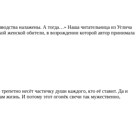
изводства налажены. А тогда…» Наша читательница из Углича
ской женской обители, в возрождении которой автор принимала
о трепетно несёт частичку души каждого, кто её ставит. Да и
нам жизнь. И потому этот огонёк свечи так мужественно,