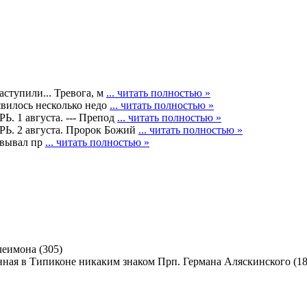
ступили... Тревога, м
... читать полностью »
явилось несколько недо
... читать полностью »
1 августа. --- Препод
... читать полностью »
2 августа. Пророк Божий
... читать полностью »
левывал пр
... читать полностью »
еимона (305)
Прп. Германа Аляскинского (18