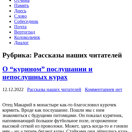
Отчина
Память
Днесь
Слово
Собеседник
Почта
Вертоград
Колокольчик
Диалог
Рубрика:
Рассказы наших читателей
О “курином” послушании и
непослушных курах
12.12.2022
Рассказы наших читателей
Комментариев нет
Отец Макарий в монастыре как-то благословил курочек
кормить. Вроде как послушание. Пошли мы с ним
знакомиться с будущими питомцами. Он показал курятник,
напоминающий большое футбольное поле, огороженное
высокой сеткой из проволоки. Может, здесь когда-то и гоняли
мяч – ну а теперь бегают куры. Стайками они дёрнулись куда-