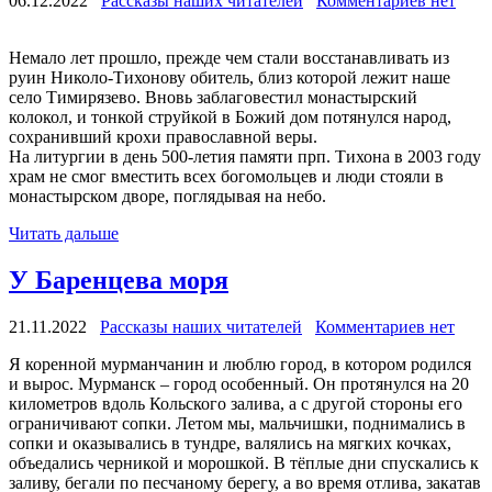
06.12.2022
Рассказы наших читателей
Комментариев нет
Немало лет прошло, прежде чем стали восстанавливать из
руин Николо-Тихонову обитель, близ которой лежит наше
село Тимирязево. Вновь заблаговестил монастырский
колокол, и тонкой струйкой в Божий дом потянулся народ,
сохранивший крохи православной веры.
На литургии в день 500-летия памяти ­прп. Ти­хона в 2003 году
храм не смог вместить всех богомольцев и люди стояли в
монастырском дворе, поглядывая на небо.
Читать дальше
У Баренцева моря
21.11.2022
Рассказы наших читателей
Комментариев нет
Я коренной мурманчанин и люблю город, в котором родился
и вырос. Мурманск – город особенный. Он протянулся на 20
километров вдоль Кольского залива, а с другой стороны его
ограничивают сопки. Летом мы, мальчишки, поднимались в
сопки и оказывались в тундре, валялись на мягких кочках,
объедались черникой и морошкой. В тёплые дни спускались к
заливу, бегали по песчаному берегу, а во время отлива, закатав