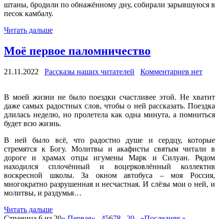
штаны, бродили по обнажённому дну, собирали зарывшуюся в
песок камбалу.
Читать дальше
Моё первое паломничество
21.11.2022
Рассказы наших читателей
Комментариев нет
В моей жизни не было поездки счастливее этой. Не хватит
даже самых радостных слов, чтобы о ней рассказать. Поездка
длилась неделю, но пролетела как одна минута, а помниться
будет всю жизнь.
В ней было всё, что радостно душе и сердцу, которые
стремятся к Богу. Молитвы и акафисты святым читали в
дороге и храмах отцы игумены Марк и Силуан. Рядом
находился сплочённый и воцерковлённый коллектив
воскресной школы. За окном автобуса – моя Россия,
многократно разрушенная и несчастная. И слёзы мои о ней, и
молитвы, и раздумья…
Читать дальше
Страница 6 из 20
« Первая
«
...
4
5
6
7
8
...
20
...
»
Последняя »