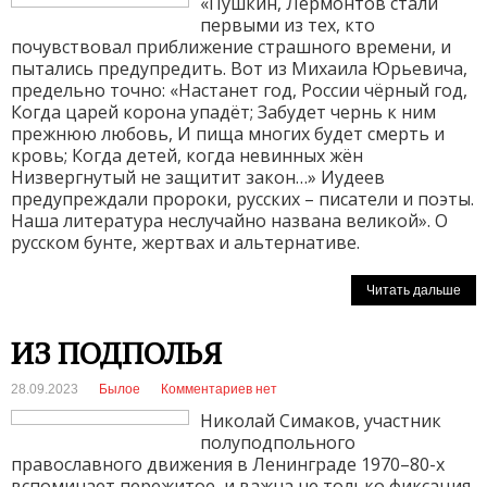
«Пушкин, Лермонтов стали
первыми из тех, кто
почувствовал приближение страшного времени, и
пытались предупредить. Вот из Михаила Юрьевича,
предельно точно: «Настанет год, России чёрный год,
Когда царей корона упадёт; Забудет чернь к ним
прежнюю любовь, И пища многих будет смерть и
кровь; Когда детей, когда невинных жён
Низвергнутый не защитит закон…» Иудеев
предупреждали пророки, русских – писатели и поэты.
Наша литература неслучайно названа великой». О
русском бунте, жертвах и альтернативе.
Читать дальше
ИЗ ПОДПОЛЬЯ
28.09.2023
Былое
Комментариев нет
Николай Симаков, участник
полуподпольного
православного движения в Ленинграде 1970–80-х
вспоминает пережитое, и важна не только фиксация