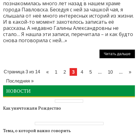
познакомилась много лет назад в нашем храме
города Павловска. Беседуя с ней за чашкой чая, я
слышала от неё много интересных историй из жизни.
И в какой-то момент захотелось записать её
рассказы. А недавно Галины Александровны не
стало… Я нашла эти записи, перечитала – и как будто
снова поговорила с ней…»
Читать дальше
Страница 3 из 14
«
1
2
3
4
5
...
10
...
»
Последняя »
НОВОСТИ
Как уничтожали Рождество
Тема, о которой важно говорить