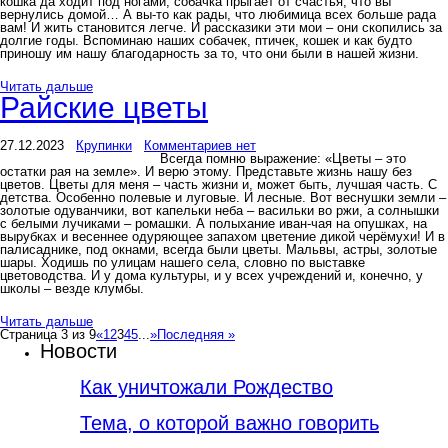
кошка да ходит под ногами, собачка прыгает от счастья, что вы
вернулись домой… А вы-то как рады, что любимица всех больше рада
вам! И жить становится легче. И рассказики эти мои – они скопились за
долгие годы. Вспоминаю наших собачек, птичек, кошек и как будто
приношу им нашу благодарность за то, что они были в нашей жизни.
Читать дальше
Райские цветы
27.12.2023
Крупинки
Комментариев нет
Всегда помню выражение: «Цветы – это
остатки рая на земле». И верю этому. Представьте жизнь нашу без
цветов. Цветы для меня – часть жизни и, может быть, лучшая часть. С
детства. Особенно полевые и луговые. И лесные. Вот веснушки земли –
золотые одуванчики, вот капельки неба – васильки во ржи, а солнышки
с белыми лучиками – ромашки. А полыхание иван-чая на опушках, на
вырубках и весеннее одуряющее запахом цветение дикой черёмухи! И в
палисаднике, под окнами, всегда были цветы. Мальвы, астры, золотые
шары. Ходишь по улицам нашего села, словно по выставке
цветоводства. И у дома культуры, и у всех учреждений и, конечно, у
школы – везде клумбы.
Читать дальше
Страница 3 из 9
«
1
2
3
4
5
...
»
Последняя »
Новости
Как уничтожали Рождество
Тема, о которой важно говорить