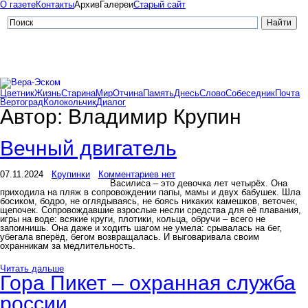
О газете
Контакты
Архив
Галереи
Старый сайт
Цветник
Жизнь
Старина
Мир
Отчина
Память
Днесь
Слово
Собеседник
Почта
Вертоград
Колокольчик
Диалог
Автор:
Владимир Крупин
Вечный двигатель
07.11.2024
Крупинки
Комментариев нет
Василиса – это девочка лет четырёх. Она
приходила на пляж в сопровождении папы, мамы и двух бабушек. Шла
босиком, бодро, не оглядываясь, не боясь никаких камешков, веточек,
щепочек. Сопровождавшие взрослые несли средства для её плавания,
игры на воде: всякие круги, плотики, кольца, обручи – всего не
запомнишь. Она даже и ходить шагом не умела: срывалась на бег,
убегала вперёд, бегом возвращалась. И выговаривала своим
охранникам за медлительность.
Читать дальше
Гора Пикет – охранная служба
россии