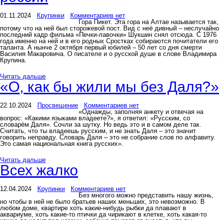
01.11.2024
Крупинки
Комментариев нет
Гора Пикет. Эта гора на Алтае называется так,
потому что на ней был сторожевой пост. Вид с неё дивный – неслучайно
последний кадр фильма «Печки-лавочки» Шукшин снял отсюда. С 1976
года именно на ней и в его родных Сростках собираются почитатели его
таланта. А нынче 2 октября первый юбилей – 50 лет со дня смерти
Василия Макаровича. О писателе и о русской душе в слове Владимира
Крупина.
Читать дальше
«О, как бы жили мы без Даля?»
22.10.2024
Просвещение
Комментариев нет
«Однажды, заполняя анкету и отвечая на
вопрос: «Какими языками владеете?», я ответил: «Русским, со
словарём Даля». Сочли за шутку. Но ведь это и в самом деле так.
Считать, что ты владеешь русским, и не знать Даля – это значит
говорить неправду. Словарь Даля – это не собрание слов по алфавиту.
Это самая национальная книга русских».
Читать дальше
Всех жалко
12.04.2024
Крупинки
Комментариев нет
Без многого можно представить нашу жизнь,
но чтобы в ней не было братьев наших меньших, это невозможно. В
любом доме, квартире хоть какие-нибудь рыбки да плавают в
аквариуме, хоть какие-то птички да чирикают в клетке, хоть какая-то