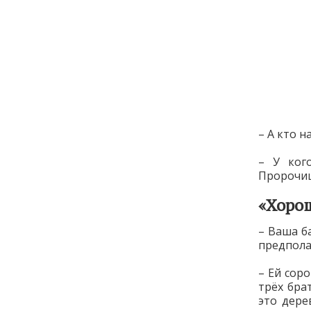
– А кто н
– У ког
Пророчиц
«Хоро
– Ваша б
предпола
– Ей сор
трёх бра
это дере