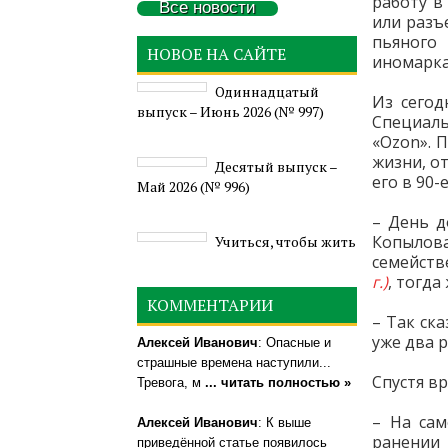
работу в
Все новости
или разъ
пьяного
НОВОЕ НА САЙТЕ
иномарка
Одиннадцатый
Из сегод
выпуск – Июнь 2026 (№ 997)
Специаль
«Ozon». 
жизни, от
Деcятый выпуск –
его в 90
Май 2026 (№ 996)
– День д
Копылова
Учиться, чтобы жить
семейств
г.)
, тогда
КОММЕНТАРИИ
– Так ск
уже два 
Алексей Иванович
: Опасные и
страшные времена наступили...
Спустя вр
Тревога, м
... читать полностью »
– На сам
Алексей Иванович
: К выше
ранении
приведённой статье появилось