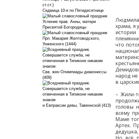
ст.ст.)
Седмица 10-я по Пятидесятнице
Людмила 
Успение прав. Анны, матери
храма, я 
Пресвятой Богородицы
истории
племянни
Прп. Макария Желтоводского,
что пото
Унженского (1444)
национа
материнс
крестьян
Демидовы
Свв. жен Олимпиады диакониссы
народ не
(409)
в царски
– Жили-т
продолжи
и Евпраксии девы, Тавеннской (413)
головы н
всему пр
Маме тог
Артек. П
дедушка, 
Но всё р