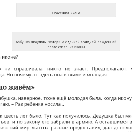
Спасенная икона
Бабушка Людмилы Екатерина с дочкой Клавдией, рождённой
после спасения иконы
а иконе?
о ни спрашивала, никто не знает. Предполагают, 
а. Но почему-то здесь она в схиме и молодая.
шо живём»
абушка, наверное, тоже ещё молодая была, когда икону 
гаю. – Раз ребёнка носила…
ок шесть лет было. Тут как получилось. Дедушка был м
тьев, и по закону его забрали в армию. А оставшимся в
венский мир льготы разные предоставил, дал допол