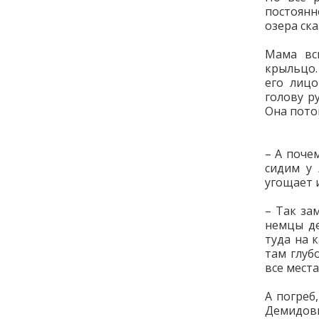
постоянн
озера ск
Мама вс
крыльцо.
его лицо
голову р
Она пото
– А поче
сидим у
угощает 
– Так за
немцы де
туда на 
там глуб
все места
А погреб
Демидовы