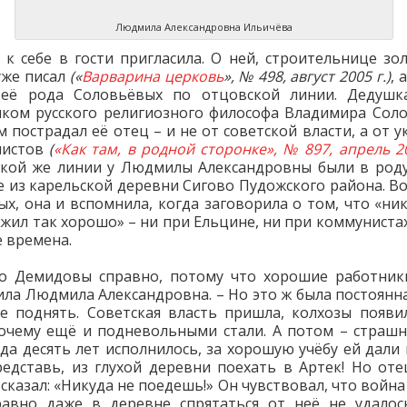
Людмила Александровна Ильичёва
к себе в гости пригласила. О ней, строительнице зо
уже писал
(«
Варварина церковь
», № 498, август 2005 г.)
, 
 её рода Соловьёвых по отцовской линии. Дедушк
ком русского религиозного философа Владимира Соло
м пострадал её отец – и не от советской власти, а от у
листов
(
«Как там, в родной сторонке», № 897, апрель 2
кой же линии у Людмилы Александровны были в род
е из карельской деревни Сигово Пудожского района. Вот
х, она и вспомнила, когда заговорила о том, что «ни
 жил так хорошо» – ни при Ельцине, ни при коммунистах
е времена.
о Демидовы справно, потому что хорошие работник
ла Людмила Александровна. – Но это ж была постоянна
е поднять. Советская власть пришла, колхозы появи
очему ещё и подневольными стали. А потом – страшн
да десять лет исполнилось, за хорошую учёбу ей дали 
редставь, из глухой деревни поехать в Артек! Но оте
сказал: «Никуда не поедешь!» Он чувствовал, что война
авно даже в деревне спрятаться от неё не удалос