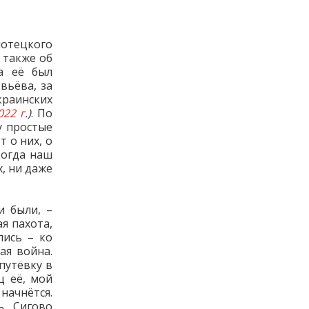
лотецкого
а также об
а её был
вьёва, за
краинских
022 г
.)
. По
у простые
 о них, о
когда наш
, ни даже
и были, –
я пахота,
лись – ко
ая война.
путёвку в
ц её, мой
 начнётся.
ь. Сигово