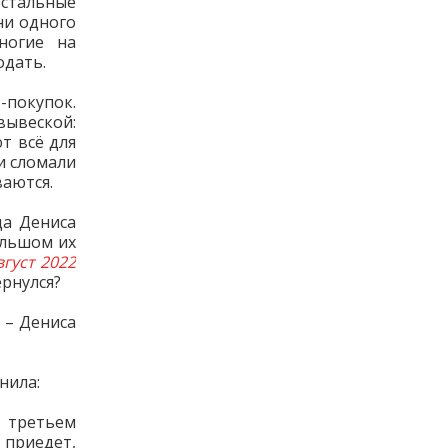
Остальные
ни одного
ногие на
одать.
-покупок.
вывеской:
т всё для
 и сломали
ваются.
да Дениса
ольшом их
вгуст 2022
ернулся?
 – Дениса
нила:
о третьем
приедет,