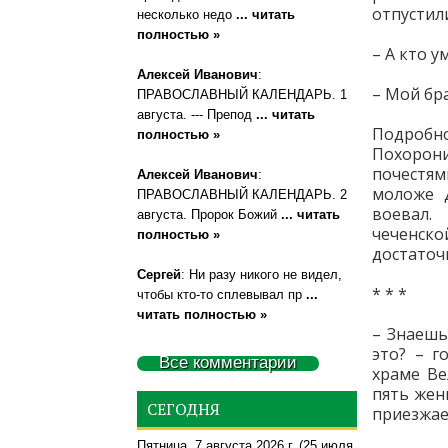
отпустил
несколько недо
... читать
полностью »
– А кто у
Алексей Иванович
:
– Мой бр
ПРАВОСЛАВНЫЙ КАЛЕНДАРЬ. 1
августа. --- Препод
... читать
Подробн
полностью »
Похорони
почестям
Алексей Иванович
:
моложе 
ПРАВОСЛАВНЫЙ КАЛЕНДАРЬ. 2
воевал.
августа. Пророк Божий
... читать
чеченско
полностью »
достаточн
Сергей
: Ни разу никого не видел,
* * *
чтобы кто-то сплевывал пр
...
читать полностью »
– Знаешь
это? – 
Все комментарии
храме Ве
пять жен
СЕГОДНЯ
приезжае
Пятница, 7 августа 2026 г.
(25 июля