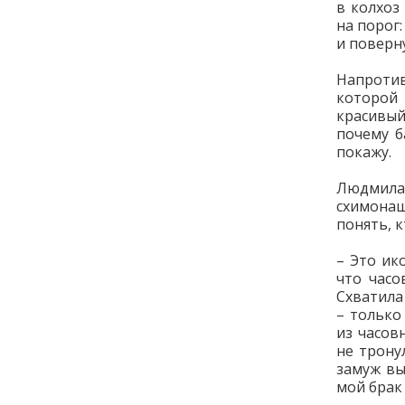
в колхоз
на порог:
и поверну
Напротив
которой 
красивый
почему б
покажу.
Людмила 
схимона
понять, 
– Это ик
что часо
Схватила
– только
из часов
не трону
замуж вы
мой брак