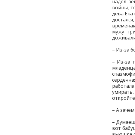
надел зе
войны, т
дева Ека
достался
временам
мужу три
доживали
– Из-за б
– Из-за 
младенца
спазмоф
сердечна
работала
умирать
откройте
– А заче
– Думаешь
вот бабу
вьюшка о