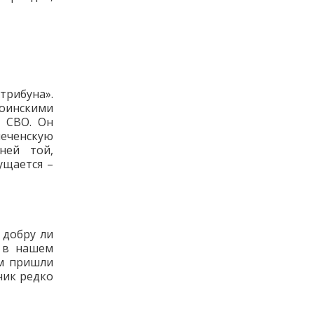
рибуна».
воинскими
а СВО. Он
еченскую
ней той,
ущается –
 добру ли
 в нашем
ам пришли
ник редко