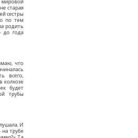
й мировой
не старая
ей сестры
ло по тем
ла родить
е до года
имаю, что
ачиналась
ь всего,
в колхозе
чек будет
ой трубы
слушала. И
 на трубе
умер?» Та