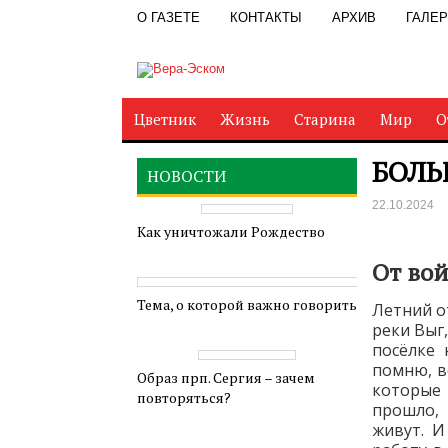
О ГАЗЕТЕ
КОНТАКТЫ
АРХИВ
ГАЛЕ
Цветник
Жизнь
Старина
Мир
О
БОЛЬ
НОВОСТИ
22.10.2024
Как уничтожали Рождество
От во
Тема, о которой важно говорить
Летний о
реки Выг
посёлке 
помню, в
Образ прп. Сергия – зачем
которые 
повторяться?
прошло,
живут. И