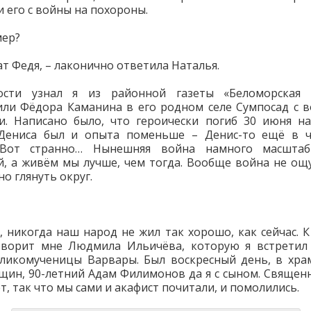
и его с войны на похороны.
мер?
ат Федя, – лаконично ответила Наталья.
ости узнал я из районной газеты «Беломорская т
ли Фёдора Каманина в его родном селе Сумпосад с 
и. Написано было, что героически погиб 30 июня н
Дениса был и опыта поменьше – Денис-то ещё в ч
 Вот странно… Нынешняя война намного масштаб
й, а живём мы лучше, чем тогда. Вообще война не ощ
о глянуть округ.
, никогда наш народ не жил так хорошо, как сейчас. К
говорит мне Людмила Ильичёва, которую я встретил
ликомученицы Варвары. Был воскресный день, в хр
щин, 90-летний Адам Филимонов да я с сыном. Священ
т, так что мы сами и акафист почитали, и помолились.