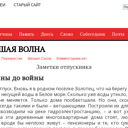
РЕИ
СТАРЫЙ САЙТ
тчина
Память
Днесь
Слово
Собеседник
Почта
ШАЯ ВОЛНА
Перекрестки
Михаил Сизов
Комментариев нет
Заметки отпускника
йны до войны
тпуск. Вновь я в родном посёлке Золотец, что на берегу
, несущей воды в Белое море. Сколько уже воды утекло, 
не меняется. Только дома пообветшали. Но они, ско
сегда такими и были – ветшающими. Построили их для
возводили на реке гидроэлектростанцию, – и вот у
 а эти деревянные многоквартирные дома стоят, лю
 вроде бы неплохо живут – пенсионеры и те, кто су