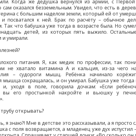
мли. Когда же дедушка вернулся из армии, с Перво
о сам оказался безземельным. Увидел, что есть в дерев
терина с большим наделом земли, который ей от умерш
, и посватался к ней. Брак по расчёту – обычное де
. Так что бабушка уже тогда в возрасте была. Но суме
надцать детей, из которых пять выжило. Остальны
 и умирали.
олезней?
плохого питания. Я, как медик по профессии, так пон
м не хватало витамина А и кальция, из-за чего н
илия – судороги мышц. Ребёнка начинало корёжит
я мышца сокращалась, и он умирал. Бабушка уже тогда 
 и, уходя в поле, говорила дочкам: «Если ребёно
, вы его простынкой накройте и вьюшку у печн
».
м трубу открывать?
, я знаю?! Мне в детстве это рассказывали, а я просто 
шка с поля возвращается, а младенец уже дух испустил –
ткрыта. Спрашивает у старшей дочки: «Во сколько он 