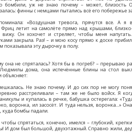
о бомбили, уж не знаю почему – может, близость 
азалась: финны с немцами пытались всё его побережье з
поминала: «Воздушная тревога, прячутся все. А я 
 Фриц летит на самолёте прямо над крышами, близко-
 вижу. Он хохочет и стреляет, чтобы меня напугать.
уками закрыла. Раз! – и мою косу прямо к доске прибило
м показывала эту дырочку в полу.
му она не спряталась? Хотя бы в погреб? – прерываю ра
 Людмилы дома, она испечённые блины на стол выкл
и объясняет:
мешкалась. Не знаю почему. И до сих пор не могу поня
ревню расстреливали – там же не было войск. Я ког
каникулы и купалась в речке, бабушка остерегала: «Туда
око, воронка, ил засосёт. И туда нельзя, воронка…» Он
, куда бомбы падали.
, чтобы спрятаться, конечно, имелся – глубокий, крепки
! И дом был большой, двухэтажный. Справно жили, дед