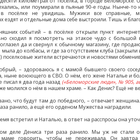
 десяти километрах от посёлка, в городе Беломорске. 
ехались, или поумирали в пьяные 90-е годы. Нынче-то 
 в посёлке не увидишь. Мужики все справные, м
х ездят и отдельные дома себе выстроили. Тишь и благ
няшних событий – в посёлке открыли пункт интернет
но сходил я посмотреть на этакое чудо с большой 
Поглазел да и свернул к обычному магазину, где продаю
 мыла до колбасы, и где за отсутствием клуба (закрыли
-е) поселковые жители встречаются и новостями обмени
обрый, – здороваюсь я с мамой бывшего своего сосе
, ныне воюющего в СВО. О нём, его жене Наталье и б
е писал я два года назад
(«Беломорские люди», № 905, а
 же молился о нём в нашем храме. – Как Денис? Ещё не в
азано, что будут там до победного, – отвечает женщина.
раза ранило, а ещё его орденом Мужества наградили.
емя встретил и Наталью, в ответ на расспросы она уточ
ом деле Дениса три раза ранило. Мы уж не стали 
 маме говорить, чтобы не переживала. Он завтра 