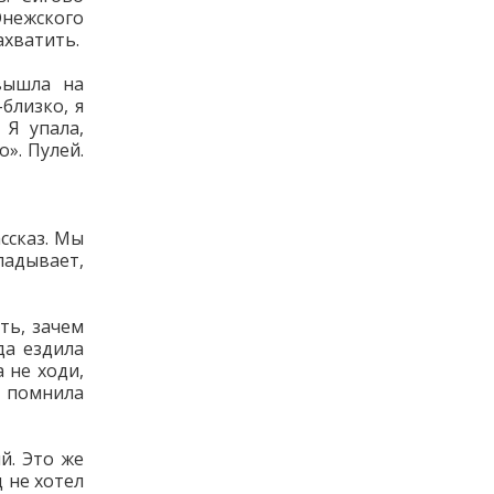
Онежского
ахватить.
вышла на
близко, я
 Я упала,
». Пулей.
ссказ. Мы
адывает,
ть, зачем
да ездила
 не ходи,
а помнила
й. Это же
 не хотел