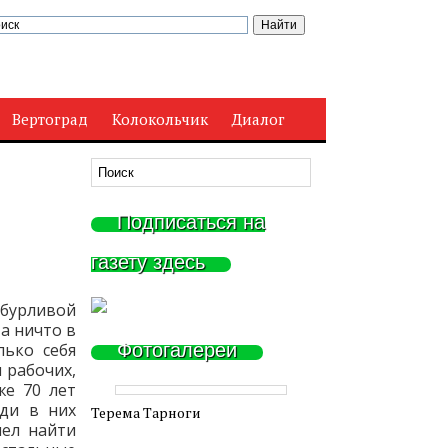
Вертоград
Колокольчик
Диалог
Подписаться на
газету здесь
 бурливой
а ничто в
лько себя
Фотогалереи
 рабочих,
же 70 лет
ди в них
Терема Тарноги
мел найти