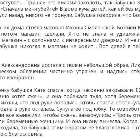
 вступать. Пришли его вилами заколоть, так бабушка К
 «Сначала меня убейте!» В доме куча детей, как ей без м
ли назад, никого не тронули. Бабушка говорила, что Бо
 их дома стояла часовня Иконы Смоленской Божией 
потом магазин сделали. Я-то не знала и удивляла
 магазин – с колоннами, с интересными дверями. И не 
абушка никогда в магазин не ходит… Вот давай я те
Александровна достала с полки небольшой образ. Лик
шеском облачении частично утрачен и надпись стё
кто изображён.
онку бабушка Катя спасла, когда часовню закрывали. Ей
вню хотят сжечь, и она побежала туда, хотя беремен
 иконы, что под руки попались, чтобы спасти, споткнула
 одна в руке осталась. Сунула её под юбку. Те совработ
ни всё выносили, чтобы сжечь, замахнулись: «Прочь от
ли беременную женщину. И она икону вынесла. Когда
ходила, то бабушка этим образом её благословила. П
 ею благословила.