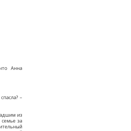
что Анна
спасла? –
ладшим из
 семье за
нительный