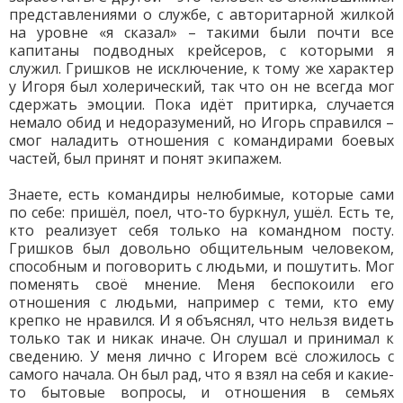
представлениями о службе, с авторитарной жилкой
на уровне «я сказал» – такими были почти все
капитаны подводных крейсеров, с которыми я
служил. Гришков не исключение, к тому же характер
у Игоря был холерический, так что он не всегда мог
сдержать эмоции. Пока идёт притирка, случается
немало обид и недоразумений, но Игорь справился –
смог наладить отношения с командирами боевых
частей, был принят и понят экипажем.
Знаете, есть командиры нелюбимые, которые сами
по себе: пришёл, поел, что-то буркнул, ушёл. Есть те,
кто реализует себя только на командном посту.
Гришков был довольно общительным человеком,
способным и поговорить с людьми, и пошутить. Мог
поменять своё мнение. Меня беспокоили его
отношения с людьми, например с теми, кто ему
крепко не нравился. И я объяснял, что нельзя видеть
только так и никак иначе. Он слушал и принимал к
сведению. У меня лично с Игорем всё сложилось с
самого начала. Он был рад, что я взял на себя и какие-
то бытовые вопросы, и отношения в семьях