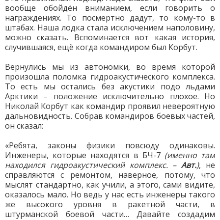
вообще обойдён вниманием, если говорить о
награждениях. То посмертно дадут, то кому-то в
штабах. Наша лодка стала исключением наполовину,
можно сказать. Вспоминается вот какая история,
случившаяся, ещё когда командиром был Корбут.
Вернулись мы из автономки, во время которой
произошла поломка гидроакустического комплекса.
То есть мы остались без акустики подо льдами
Арктики – положение исключительно плохое. Но
Николай Корбут как командир проявил невероятную
дальновидность. Собрав командиров боевых частей,
он сказал:
«Ребята, законы физики повсюду одинаковы.
Инженеры, которые находятся в БЧ-7
(именно там
находился гидроакустический комплекс. –
Авт.
)
, не
справляются с ремонтом, наверное, потому, что
мыслят стандартно, как учили, а этого, сами видите,
оказалось мало. Но ведь у нас есть инженеры такого
же высокого уровня в ракетной части, в
штурманской боевой части… Давайте создадим