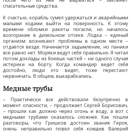
после чего из неё не вырваться – заклинит
спасательные средства.
К счастью, корабль сумел удержаться и аварийными
малыми ходами выйти на поверхность. К этому
времени обломки ракеты погасли, но началось
возгорание в дизельном отсеке. Лодка – единый
организм: возникают проблемы в одном месте –
отдаётся везде. Начинается задымление, но паники
всё равно нет. Моряки ведут себя правильно. Я читал
потом доклады из боевых частей – ни одного случая
истерики на борту. Когда командир ведёт себя
достойно, люди это видят, тоже перестают
нервничать. В общем, выкарабкались.
Медные трубы
– Практически все действовали безупречно в
момент опасности, – продолжает Сергей Борисович,
– прошли как должно через огонь и воду, а вот с
медными трубами оказалось сложнее. Как пошли
разговоры, что Гришков достоин звания Героя,
очень неправильно повёл себя комдив Валерий