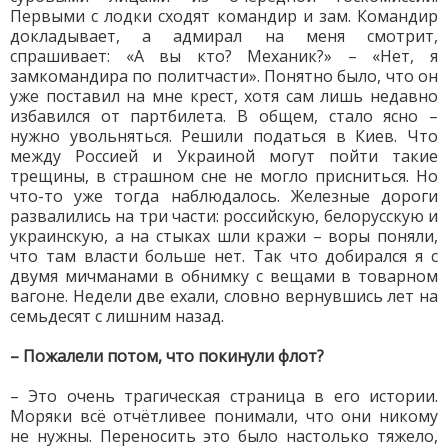
Первыми с лодки сходят командир и зам. Командир
докладывает, а адмирал на меня смотрит,
спрашивает: «А вы кто? Механик?» – «Нет, я
замкомандира по политчасти». Понятно было, что он
уже поставил на мне крест, хотя сам лишь недавно
избавился от партбилета. В общем, стало ясно –
нужно увольняться. Решили податься в Киев. Что
между Россией и Украиной могут пойти такие
трещины, в страшном сне не могло присниться. Но
что-то уже тогда наблюдалось. Железные дороги
развалились на три части: российскую, белорусскую и
украинскую, а на стыках шли кражи – воры поняли,
что там власти больше нет. Так что добирался я с
двумя мичманами в обнимку с вещами в товарном
вагоне. Недели две ехали, словно вернувшись лет на
семьдесят с лишним назад.
– Пожалели потом, что покинули флот?
– Это очень трагическая страница в его истории.
Моряки всё отчётливее понимали, что они никому
не нужны. Переносить это было настолько тяжело,