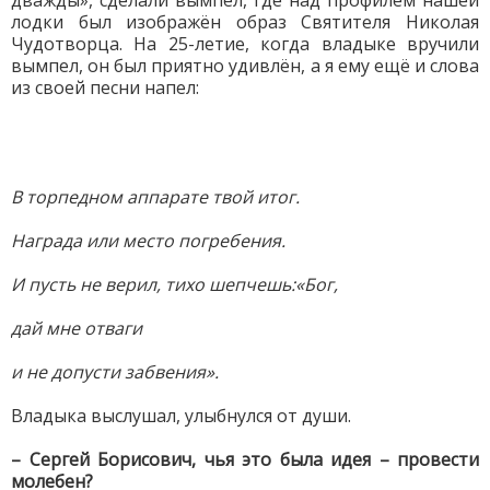
дважды», сделали вымпел, где над профилем нашей
лодки был изображён образ Святителя Николая
Чудотворца. На 25-летие, когда владыке вручили
вымпел, он был приятно удивлён, а я ему ещё и слова
из своей песни напел:
В торпедном аппарате твой итог.
Награда или место погребения.
И пусть не верил, тихо шепчешь:«Бог,
дай мне отваги
и не допусти забвения».
Владыка выслушал, улыбнулся от души.
– Сергей Борисович, чья это была идея – провести
молебен?