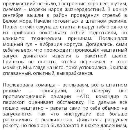
предчувствий не было, настроение хорошее, шутим,
смеёмся – моряки народ жизнерадостный. В конце
сентября вышли в район проведения стрельб в
Белом море. Начали готовиться в штатном режиме.
Пошёл отсчёт секунд до старта, и вдруг табло одного
из приборов показывает отбой подготовки, по
каким-то техническим причинам. Послышался
мощный гул – вибрация корпуса. Догадались, сами
себе не веря, что происходит: произошёл нештатный
запуск двигателя изделия в ракетной шахте.
Гришков не сказать, чтобы нервничал в этот
момент. Мы, глядя на него, тоже успокоились. Экипаж
сплаванный, опытный, выкарабкаемся.
Последовала команда – всплываем, всё в штатном
режиме – проверили, что наверху нет
противолодочной авиации НАТО, командир в
перископ оценивает обстановку. Но дальше всё
пошло нештатно – ракеты сами по себе обычно не
запускаются, так что инструкции всё больше
расходились с реальностью. Двигатель разрушал
ракету, но пока она была зажата в шахте давлением,