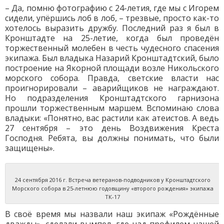
– Да, помню фотографию с 24-летия, где мы с Игорем
сидели, упёршись лоб в лоб, – трезвые, просто как-то
хотелось выразить дружбу. Последний раз я был в
Кронштадте на 25-летие, когда был проведён
торжественный молебен в честь чудесного спасения
экипажа. Был владыка Назарий Кронштадтский, было
построение на Якорной площади возле Никольского
морского собора. Правда, светские власти нас
проигнорировали – аварийщиков не награждают.
Но подразделения Кронштадтского гарнизона
прошли торжественным маршем. Вспоминаю слова
владыки: «Понятно, вас растили как атеистов. А ведь
27 сентября – это день Воздвижения Креста
Господня. Ребята, вы должны понимать, что были
защищены».
24 сентября 2016 г. Встреча ветеранов-подводников у Кронштадтского
Морского собора в 25-летнюю годовщину «второго рождения» экипажа
ТК-17
В своё время мы назвали наш экипаж «Рождённые