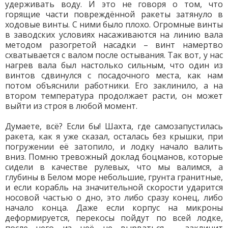
удерживать воду. И это не говоря о том, что
горящие части повреждённой ракеты затянуло в
ходовые винты. С ними было плохо. Огромные винты
в заводских условиях насаживаются на линию вала
методом разогретой насадки – винт намертво
схватывается с валом после остывания. Так вот, у нас
нагрев вала был настолько сильным, что один из
винтов сдвинулся с посадочного места, как нам
потом объяснили работники. Его заклинило, а на
втором температура продолжает расти, он может
выйти из строя в любой момент.
Думаете, всё? Если бы! Шахта, где самозапустилась
ракета, как я уже сказал, осталась без крышки, при
погружении её затопило, и лодку начало валить
вниз. Помню тревожный доклад боцманов, которые
сидели в качестве рулевых, что мы валимся, а
глубины в Белом море небольшие, грунта гранитные,
и если корабль на значительной скорости ударится
носовой частью о дно, это либо сразу конец, либо
начало конца. Даже если корпус на микроны
деформируется, перекосы пойдут по всей лодке,