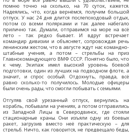
Но в море всё равно вышли с удовольствием, не
помню точно на сколько, на 70 суток, кажется.
Надеялись, что, когда вернёмся, получим большой
отпуск. У нас 24 дня длится послепоходовый отдых,
потом со всеми полярками и так далее набегало
прилично так. Думали, отправимся на море на всё
лето – так редко бывает. И вдруг встречает
командир дивизии и объясняет, сопровождая речь
ленинским жестом, что в августе ждут нас командно-
штабные учения, а потом – стрельбы на приз
Главнокомандующего ВМФ СССР. Понятно было, что
к чему. Экипаж имел высокий уровень боевой
подготовки, один из лучших на подводном флоте, а
значит, и спрос особый. Отдохнуть, правда, всё
равно сколько-то получилось. Молодые офицеры
были очень рады, что смогли побывать с семьями.
Отгуляв свой урезанный отпуск, вернулись на
корабль, побывали на учениях, а потом отправились
из Западной Лицы в Северодвинск, где стояли
стационарные краны. Они изъяли одну из боевых
ракет, загрузив вместо неё практическую – для
стрельб. Ничто, как говорится, не предвещало беды,