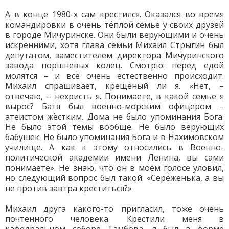
А в конце 1980-х сам крестился. Оказался во время
командировки в очень тёплой семье у своих друзей
в городе Мичуринске. Они были верующими и очень
искренними, хотя глава семьи Михаил Стрыгин был
депутатом, заместителем директора Мичуринского
завода поршневых колец. Смотрю: перед едой
молятся – и всё очень естественно происходит.
Михаил спрашивает, крещёный ли я. «Нет, –
отвечаю, – нехристь я. Понимаете, в какой семье я
вырос? Батя был военно-морским офицером –
атеистом жёстким. Дома не было упоминания Бога.
Не было этой темы вообще. Не было верующих
бабушек. Не было упоминания Бога и в Нахимовском
училище. А как к этому относились в Военно-
политической академии имени Ленина, вы сами
понимаете». Не знаю, что он в моём голосе уловил,
но следующий вопрос был такой: «Серёженька, а вы
не против завтра креститься?»
Михаил друга какого-то пригласил, тоже очень
почтенного человека. Крестили меня в