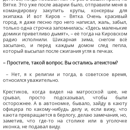
Вятке. Это уже после аварии было, отправили меня в
командировку закупить крупы, консервы для
экипажа. И вот Киров – Вятка. Очень красивый
город, я даже песню про него написал, жаль, забыл,
только одна строчка запомнилась: «Здесь маленькие
домики приветливо дымят», – её тогда на Кировском
радио исполнили. Шикарная зима, снегом всё
засыпано, и перед каждым домом след пепла,
который высыпал после сжигания угля в печках.
– Простите, такой вопрос. Вы остались атеистом?
– Нет, я к религии и тогда, в советское время,
относился уважительно.
Крестиков, когда видел на матросской шее, не
срывал, просто подсказывал, чтобы были
осторожнее. А в автономке, бывало, зайду в каюту
офицера по какому-нибудь делу и, если вижу, что
каюта превращается в берлогу, делаю замечания, но,
заметив, что где-то на столике или в уголочке
иконка, не подавал виду.