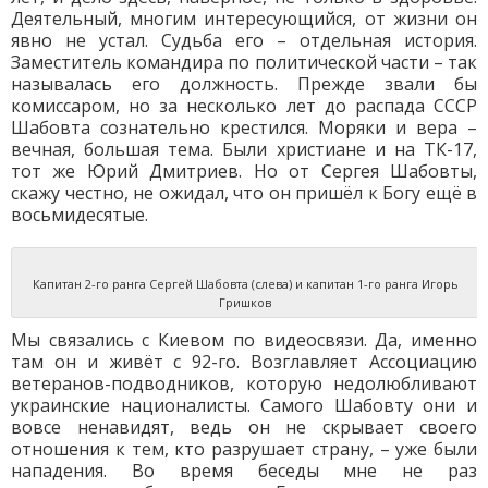
Деятельный, многим интересующийся, от жизни он
явно не устал. Судьба его – отдельная история.
Заместитель командира по политической части – так
называлась его должность. Прежде звали бы
комиссаром, но за несколько лет до распада СССР
Шабовта сознательно крестился. Моряки и вера –
вечная, большая тема. Были христиане и на ТК-17,
тот же Юрий Дмитриев. Но от Сергея Шабовты,
скажу честно, не ожидал, что он пришёл к Богу ещё в
восьмидесятые.
Капитан 2-го ранга Сергей Шабовта (слева) и капитан 1-го ранга Игорь
Гришков
Мы связались с Киевом по видеосвязи. Да, именно
там он и живёт с 92-го. Возглавляет Ассоциацию
ветеранов-подводников, которую недолюбливают
украинские националисты. Самого Шабовту они и
вовсе ненавидят, ведь он не скрывает своего
отношения к тем, кто разрушает страну, – уже были
нападения. Во время беседы мне не раз