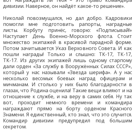
вот награждать ли тебя – это право командира
дивизии. Наверное, он найдёт какое-то решение».
Николай повозмущался, но дал добро. Кадровики
помогли мне подготовить рапорты, наградные
листы. Корбуту принёс, говорю: «Подписывай!»
Наступает День Военно-Морского флота. Стоит
множество экипажей в красивой парадной форме.
Потом зачитывается Указ Верховного Совета. И как
пошли награды! Только и слышно: ТК-17, ТК-17,
ТК-17. Из других экипажей лишь одному старпому
дали орден «За службу в Вооружённых Силах СССР»,
который у нас называли «Звезда шерифа». А у нас
несколько весомых боевых наград офицерам и
мичманам. И столько у них было благодарности в
глазах, что Родина оценила! Такие вещи влияют и на
отношение к службе, и на веру в самих себя. Ну так
вот, проходит немного времени и командира
награждают прямо на борту орденом Красного
Знамени. Я единственный, кто знал, что это случится.
Командир дивизии предупредил под большим
секретом.