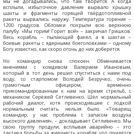
мы не догадывались, что там творится. А когда
всплыли, избыточное давление вырвало крышку
шахты и фрагменты горящей твёрдотопливной
ракеты вырвались наружу. Температура горения –
1200 градусов. Обломки покрыли всю верхнюю
палубу. «Мы горим! Горит всё!» – закричал Гришков.
Весь корабль – пылающий факел, а в шахтах –
боевые ракеты с ядерными боеголовками – одному
Богу известно, как скоро огонь до них доберётся.
Но командир снова спокоен. Обменивается
мнениями с комдивом Валерием Ивановым,
который в тот день решил спуститься с нами под
воду, со старпомом Володей Безручко, очень
грамотным офицером, временно
прикомандированным к нам на время стрельб, с
механиком Серёжей Сетливенко. Шёл нормальный
рабочий диалог, хотя происходившее с лодкой
нормальным считать нельзя было. «Товарищ
командир, у нас проблема с запасом воздуха
высокого давления», – докладывает Сетливенко. Мы
свою группу продули, всплывая аварийно – это
тактика борьбы за живучесть корабля; что придётся