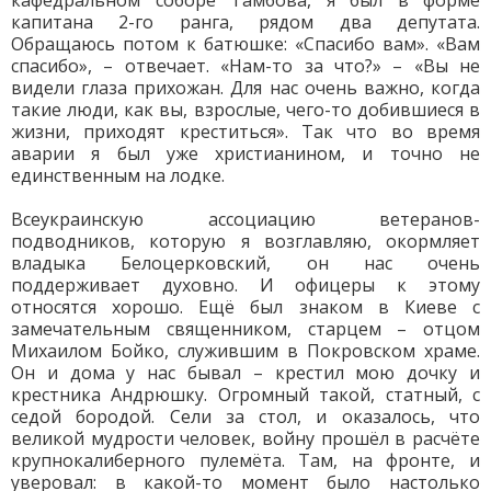
кафедральном соборе Тамбова, я был в форме
капитана 2-го ранга, рядом два депутата.
Обращаюсь потом к батюшке: «Спасибо вам». «Вам
спасибо», – отвечает. «Нам-то за что?» – «Вы не
видели глаза прихожан. Для нас очень важно, когда
такие люди, как вы, взрослые, чего-то добившиеся в
жизни, приходят креститься». Так что во время
аварии я был уже христианином, и точно не
единственным на лодке.
Всеукраинскую ассоциацию ветеранов-
подводников, которую я возглавляю, окормляет
владыка Белоцерковский, он нас очень
поддерживает духовно. И офицеры к этому
относятся хорошо. Ещё был знаком в Киеве с
замечательным священником, старцем – отцом
Михаилом Бойко, служившим в Покровском храме.
Он и дома у нас бывал – крестил мою дочку и
крестника Андрюшку. Огромный такой, статный, с
седой бородой. Сели за стол, и оказалось, что
великой мудрости человек, войну прошёл в расчёте
крупнокалиберного пулемёта. Там, на фронте, и
уверовал: в какой-то момент было настолько