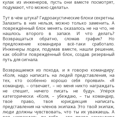
кулак из инженеров, пусть они вместе посмотрят,
подумают, что можно сделать».
Тут в чём штука? Гидроакустические блоки секретны.
Залазить в них нельзя, можно только заменить. А
повреждённый блок менять оказалось не на что, не
нашлось второго в запасе. И что делать?
Возвращаться обратно, сломав график? Но
предложение командира всё-таки сработало.
Инженеры лодки, подумав вместе, нашли решение,
как обойти повреждённый блок, создав резервный
путь для сигнала.
Возвращаемся из похода, и я говорю командиру:
«Коля, надо написать на людей представления, на
тех, кто особенно хорошо себя проявил». «Я
командир, – отвечает, – но меня никто награждать
не спешит, ничего писать не буду». Упёрся
категорически. «Коля, – убеждаю, – ты командир,
твоё право, твоя юрисдикция написать
представления на членов экипажа. Это твой экипаж,
люди должны чувствовать, что ты их уважаешь. А