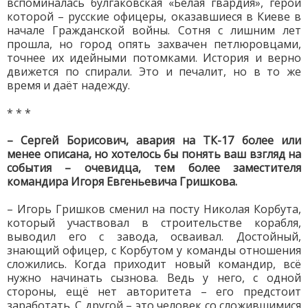
вспоминалась булгаковская «Белая гвардия», герои
которой – русские офицеры, оказавшиеся в Киеве в
начале Гражданской войны. Сотня с лишним лет
прошла, но город опять захвачен петлюровцами,
точнее их идейными потомками. История и верно
движется по спирали. Это и печалит, но в то же
время и даёт надежду.
* * *
– Сергей Борисович, авария на ТК-17 более или
менее описана, но хотелось бы понять ваш взгляд на
события – очевидца, тем более заместителя
командира Игоря Евгеньевича Гришкова.
– Игорь Гришков сменил на посту Николая Корбута,
который участвовал в строительстве корабля,
выводил его с завода, осваивал. Достойный,
знающий офицер, с Корбутом у команды отношения
сложились. Когда приходит новый командир, всё
нужно начинать сызнова. Ведь у него, с одной
стороны, ещё нет авторитета – его предстоит
заработать. С другой – это человек со сложившимися