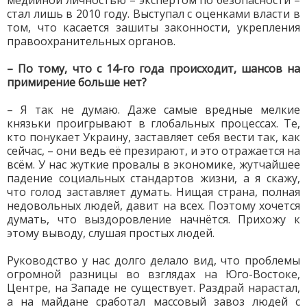
медийной личностью – экспертом по безопасности –
стал лишь в 2010 году. Выступал с оценками власти в
том, что касается зашиты законности, укрепления
правоохранительных органов.
– По тому, что с 14-го года происходит, шансов на
примирение больше нет?
– Я так не думаю. Даже самые вредные мелкие
князьки проигрывают в глобальных процессах. Те,
кто понукает Украину, заставляет себя вести так, как
сейчас, – они ведь её презирают, и это отражается на
всём. У нас жуткие провалы в экономике, жутчайшее
падение социальных стандартов жизни, а я скажу,
что голод заставляет думать. Нищая страна, полная
недовольных людей, давит на всех. Поэтому хочется
думать, что выздоровление начнётся. Прихожу к
этому выводу, слушая простых людей.
Руководство у нас долго делало вид, что проблемы
огромной разницы во взглядах на Юго-Востоке,
Центре, на Западе не существует. Раздрай нарастал,
а на майдане сработал массовый завоз людей с