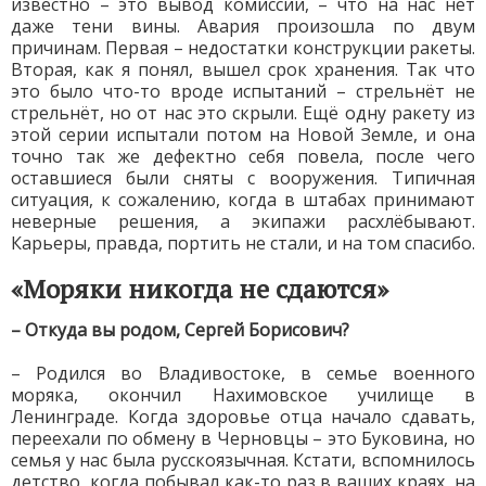
известно – это вывод комиссии, – что на нас нет
даже тени вины. Авария произошла по двум
причинам. Первая – недостатки конструкции ракеты.
Вторая, как я понял, вышел срок хранения. Так что
это было что-то вроде испытаний – стрельнёт не
стрельнёт, но от нас это скрыли. Ещё одну ракету из
этой серии испытали потом на Новой Земле, и она
точно так же дефектно себя повела, после чего
оставшиеся были сняты с вооружения. Типичная
ситуация, к сожалению, когда в штабах принимают
неверные решения, а экипажи расхлёбывают.
Карьеры, правда, портить не стали, и на том спасибо.
«Моряки никогда не сдаются»
– Откуда вы родом, Сергей Борисович?
– Родился во Владивостоке, в семье военного
моряка, окончил Нахимовское училище в
Ленинграде. Когда здоровье отца начало сдавать,
переехали по обмену в Черновцы – это Буковина, но
семья у нас была русскоязычная. Кстати, вспомнилось
детство, когда побывал как-то раз в ваших краях, на