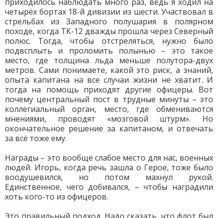
приходилось наблюдать много раз, ведь я ходил на
четырёх бортах 18-й дивизии из шести. Участвовал в
стрельбах из Западного полушария в полярном
походе, когда ТК-12 дважды прошла через Северный
полюс. Тогда, чтобы отстреляться, нужно было
подвсплыть и проломить полынью – это такое
место, где толщина льда меньше полутора-двух
метров. Сами понимаете, какой это риск, а знаний,
опыта капитана на все случаи жизни не хватит. И
тогда на помощь приходят другие офицеры. Вот
почему центральный пост в трудные минуты – это
коллегиальный орган, место, где обмениваются
мнениями, проводят «мозговой штурм». Но
окончательное решение за капитаном, и отвечать
за всё тоже ему.
Награды – это вообще слабое место для нас, военных
людей. Игорь, когда речь зашла о Герое, тоже было
воодушевился, но потом махнул рукой.
Единственное, чего добивался, – чтобы наградили
хоть кого-то из офицеров.
Это правильный подход. Надо сказать, что флот был