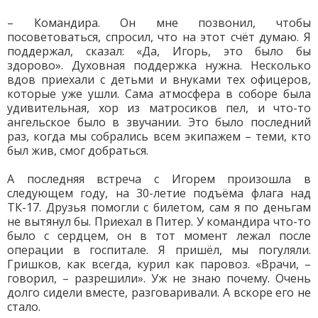
– Командира. Он мне позвонил, чтобы
посоветоваться, спросил, что на этот счёт думаю. Я
поддержал, сказал: «Да, Игорь, это было бы
здорово». Духовная поддержка нужна. Несколько
вдов приехали с детьми и внуками тех офицеров,
которые уже ушли. Сама атмосфера в соборе была
удивительная, хор из матросиков пел, и что-то
ангельское было в звучании. Это было последний
раз, когда мы собрались всем экипажем – теми, кто
был жив, смог добраться.
А последняя встреча с Игорем произошла в
следующем году, на 30-летие подъёма флага над
ТК-17. Друзья помогли с билетом, сам я по деньгам
не вытянул бы. Приехал в Питер. У командира что-то
было с сердцем, он в тот момент лежал после
операции в госпитале. Я пришёл, мы погуляли.
Гришков, как всегда, курил как паровоз. «Врачи, –
говорил, – разрешили». Уж не знаю почему. Очень
долго сидели вместе, разговаривали. А вскоре его не
стало.