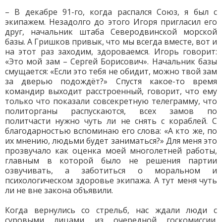
– В декабре 91-го, когда распался Союз, я был с
экипажем. Незадолго до этого Игоря пригласил его
друг, начальник штаба Северодвинской морской
базы. А Гришков привык, что мы всегда вместе, вот и
на этот раз заходим, здороваемся. Игорь говорит:
«Это мой зам – Сергей Борисович». Начальник базы
смущается: «Если это тебя не обидит, можно твой зам
за дверью подождёт?» Спустя какое-то время
командир выходит расстроенный, говорит, что ему
только что показали совсекретную телеграмму, что
политорганы распускаются, всех замов по
политчасти нужно чуть ли не снять с кораблей. С
благодарностью вспоминаю его слова: «А кто же, по
их мнению, людьми будет заниматься?» Для меня это
прозвучало как оценка моей многолетней работы,
главным в которой было не решения партии
озвучивать, а заботиться о моральном и
психологическом здоровье экипажа. А тут меня чуть
ли не вне закона объявили.
Когда вернулись со стрельб, нас ждали люди с
суровыми лицами из очередной госкомиссии.