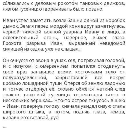
сближались с деловым рокотом танковых движков,
лязгом гусениц; отворачивать было поздно.
Иван успел заметить возле башни одной из коробок
дымок. Земля перед мордой коня вдруг взметнулась,
чёрной тяжёлой волной ударила Ивану в лицо, а
ослепительный огонь, наверное, выжег глаза.
Грохота разрыва Иван, вырванный неведомой
силищей из седла, уже не слышал…
Он очнулся от звона в ушах, сел, потряхивая головой,
и с испугом, с омерзением попытался отодвинуть
своё враз занывшее всеми косточками тело от
полураздавленной, забрызгавшей всё вокруг
кровью лошадиной туши. Опёрся об землю ладонью
и тотчас отдёрнул её, словно обжёгся: чёткий след
траков танковой гусеницы отпечатался всего в
нескольких вершках… Что-то острое ткнулось в шею
– Иван, повернув голову, сначала увидел сизую сталь
широкого штыка, а потом, подняв глаза, немца,
кивавшего: вставай, рус!