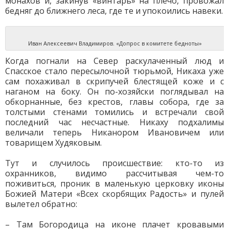
монахов и, закинув «винтарь» на плечо, провожал
бедняг до ближнего леса, где те и упокоились навеки.
Иван Алексеевич Владимиров. «Допрос в комитете бедноты»
Когда погнали на Север раскулаченный люд и
Спасское стало пересылочной тюрьмой, Никаха уже
сам похаживал в скрипучей блестящей коже и с
наганом на боку. Он по-хозяйски поглядывал на
обкорнанные, без крестов, главы собора, где за
толстыми стенами томились и встречали свой
последний час несчастные. Никаху подхалимы
величали теперь Никанором Ивановичем или
товарищем Худяковым.
Тут и случилось происшествие: кто-то из
охранников, видимо рассчитывая чем-то
поживиться, проник в маленькую церковку иконы
Божией Матери «Всех скорбящих Радость» и пулей
вылетел обратно:
– Там Богородица на иконе плачет кровавыми