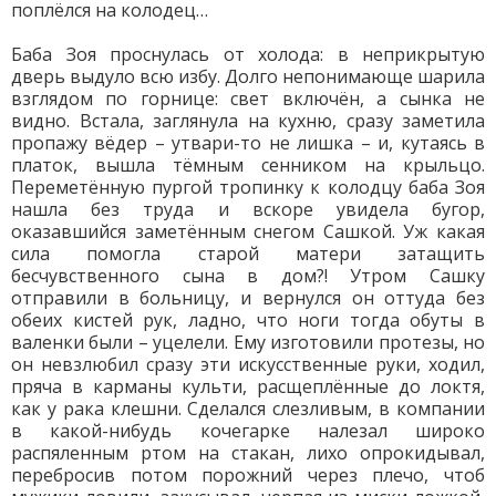
поплёлся на колодец…
Баба Зоя проснулась от холода: в неприкрытую
дверь выдуло всю избу. Долго непонимающе шарила
взглядом по горнице: свет включён, а сынка не
видно. Встала, заглянула на кухню, сразу заметила
пропажу вёдер – утвари-то не лишка – и, кутаясь в
платок, вышла тёмным сенником на крыльцо.
Переметённую пургой тропинку к колодцу баба Зоя
нашла без труда и вскоре увидела бугор,
оказавшийся заметённым снегом Сашкой. Уж какая
сила помогла старой матери затащить
бесчувственного сына в дом?! Утром Сашку
отправили в больницу, и вернулся он оттуда без
обеих кистей рук, ладно, что ноги тогда обу­ты в
валенки были – уцелели. Ему изготовили протезы, но
он невзлюбил сразу эти искусственные руки, ходил,
пряча в карманы культи, расщеплённые до локтя,
как у рака клешни. Сделался слезливым, в компании
в какой-нибудь кочегарке налезал широко
распяленным ртом на стакан, лихо опрокидывал,
перебросив потом порожний через плечо, чтоб