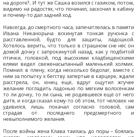
на дороге?.. И тут же Сашка возился с газиком, потом,
видимо на радостях, что починил, заскочил в кабину
и почему-то дал задний ход.
Навсегда, до смертного часа, запечатлелась в памяти
Ивана Никанорыча вскинутая тонкая ручонка с
расставленной, будто для защиты, ладошкой.
Хотелось верить, что только в страшном сне нёс он
домой дочку с запрокинутой назад, как у подбитой
птички, головкой, под высокими кладбищенскими
елями видел свеженасыпанный маленький холмик.
Помнил: в плену, когда несколько бедолаг, вместе с
ним за попытку к бегству запертые в карцере, ждали
расстрела, он, юнец ещё, вдруг ощутил жгучее
желание погладить ладонью по мягким волосёнкам
то ли дочку, то ли сына, не родившееся ещё от него
дитя, и когда сказал кому-то об этом, тот человек не
удивился, лишь покачал согласно головой, сам
страдая от последнего предсмертного и
невыполнимого желания.
После войны жена Клава таилась до поры – боялась