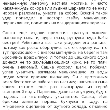
ненадёжную ленточку настила мостика, и часто
какая-нибудь кокора или льдина шаркала по её низу,
норовя разломать, унести за собою. Всякий такой
удар приводил в восторг стайку мальчишек-
первоклашек, повисших на еле держащихся перилах.
Сашка ещё издали приметил красную лыжную
шапчонку сына и, щуря глаза, ругнулся: куда бабы
смотрят! Ребятишки всё-таки увидели его раньше,
потому как резко обернулись в его сторону и… что
тут произошло – с визгом метнулись на берег и там
бросились врассыпную. И тотчас до Сашкиного слуха
донёсся не то захлёбывающийся крик, не то плач,
очень знакомый. Сашка ускорил шаги, побежал,
успев ухватить взглядом мелькнувшую из воды
подле моста красную шапчонку. Он с протяжным
воем бестолково забегал по настилу; шапчонка сына
ярким пятном ещё раз вынырнула из серой
свинцовой воды. Парнишка даже вскинул руку, будто
надеясь за что-нибудь ухватиться. Сашка, сбив
брюхом хлипкие перила, бухнулся в воду, на
мгновение оцепенев от жуткого холода, отчаянно