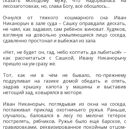
сказать молодому мужу, что надорвалась на
лесозаготовках, но, слава Богу, всё обошлось…
Очнулся от тяжкого кошмарного сна Иван
Никанорыч в зале суда – Сашку оправдали: дескать,
не чаял, как задавил, сам ребёнок виноват. Худяков,
взглянув на довольно ухмыляющееся лицо соседа,
сдавленно простонал и выбежал из зала.
«Нет, не будет он, гад, небо коптить да лыбиться!» –
как рассчитаться с Сашкой, Ивану Никанорычу
пришло на ум сразу же.
Тот, как ни в чём не бывало, по-прежнему
подруливал на газике домой обедать и опять,
задрав крышку капота у машины и выставив
нетощий зад, ковырялся в моторе.
Иван Никанорыч, поглядывая из окна на соседа,
поглаживал приклад охотничьего ружья. Раньше,
случалось, баловался в лесу по мелочи: тетёрок
пострелять, рябчиков. Ружьё было ещё барское, с
гравировками, реквизированное покойным отцом-