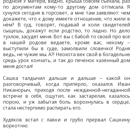
родной! У матери, видно, крыша совсем съехала, раз
по документам кому-то другому дом отписала. Я
сунулся сегодня в горсовет, а мне там заявляют: чем
докажете, что к дому имеете отношение, что жили в
нём? В суд, говорят, подавай и коли свидетелей
сыщешь, докажут если родство, то ладно. Но дело
тухлое, засудят меня. Вот вы с бабой-то своей про всё
в нашей родове ведаете, кроме вас, некому –
выступили бы в суде, замолвили словечко! Родня
ведь, не чужие мы. А?! Неохота век свой в богадельне
средь урок кончать, и так до печёнок казённый дом
меня достал!
Сашка талдычил дальше и дальше – какой он
разговорчивый, когда припёрло, оказался. Иван
Никанорыч, приходя после нежданной-негаданной
встречи в себя, ощутил, как застарелая, казалось
порою, и уж забытая боль ворохнулась в сердце,
стала нестерпимо распирать его.
Худяков встал с лавки и грубо прервал Сашкину
воркотню: