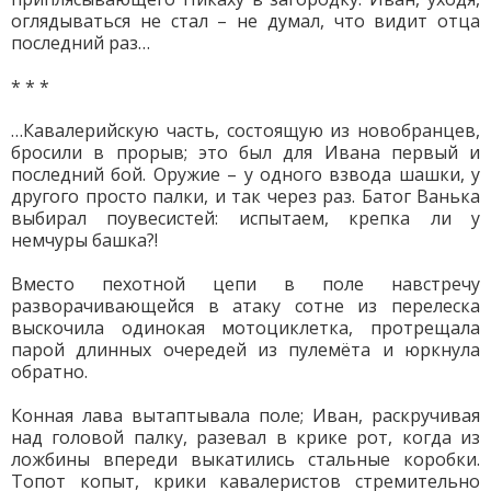
оглядываться не стал – не думал, что видит отца
последний раз…
* * *
…Кавалерийскую часть, состоящую из новобранцев,
бросили в прорыв; это был для Ивана первый и
последний бой. Оружие – у одного взвода шашки, у
другого просто палки, и так через раз. Батог Ванька
выбирал поувесистей: испытаем, крепка ли у
немчуры башка?!
Вместо пехотной цепи в поле навстречу
разворачивающейся в атаку сотне из перелеска
выскочила одинокая мотоциклетка, протрещала
парой длинных очередей из пулемёта и юркнула
обратно.
Конная лава вытаптывала поле; Иван, раскручивая
над головой палку, разевал в крике рот, когда из
ложбины впереди выкатились стальные коробки.
Топот копыт, крики кавалеристов стремительно