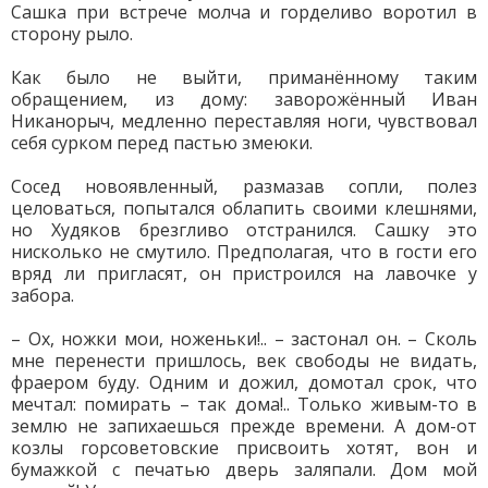
Сашка при встрече молча и горделиво воротил в
сторону рыло.
Как было не выйти, приманённому таким
обращением, из дому: заворожённый Иван
Никанорыч, медленно переставляя ноги, чувствовал
себя сурком перед пастью змеюки.
Сосед новоявленный, размазав сопли, полез
целоваться, попытался облапить своими клешнями,
но Худяков брезгливо отстранился. Сашку это
нисколько не смутило. Предполагая, что в гости его
вряд ли пригласят, он пристроился на лавочке у
забора.
– Ох, ножки мои, ноженьки!.. – застонал он. – Сколь
мне перенести пришлось, век свободы не видать,
фраером буду. Одним и дожил, домотал срок, что
мечтал: помирать – так дома!.. Только живым-то в
землю не запихаешься прежде времени. А дом-от
козлы горсоветовские присвоить хотят, вон и
бумажкой с печатью дверь заляпали. Дом мой