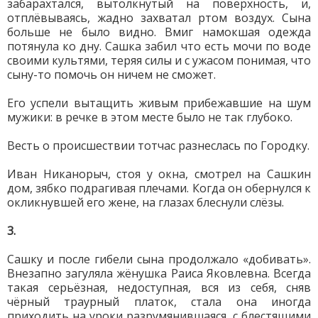
забарахтался, вытолкнутый на поверхность, и,
отплёвываясь, жадно захватал ртом воздух. Сына
больше не было видно. Вмиг намокшая одежда
потянула ко дну. Сашка забил что есть мочи по воде
своими культями, теряя силы и с ужасом понимая, что
сыну-то помочь он ничем не сможет.
Его успели вытащить живым прибежавшие на шум
мужики: в речке в этом месте было не так глубоко.
Весть о происшествии тотчас разнеслась по Городку.
Иван Никанорыч, стоя у окна, смотрел на Сашкин
дом, зябко подрагивая плечами. Когда он обернулся к
окликнувшей его жене, на глазах блеснули слёзы.
3.
Сашку и после гибели сына продолжало «добивать».
Внезапно загуляла жёнушка Раиса Яковлевна. Всегда
такая серьёзная, недоступная, вся из себя, сняв
чёрный траурный платок, стала она иногда
приходить на уроки разрумянившаяся, с блестящими