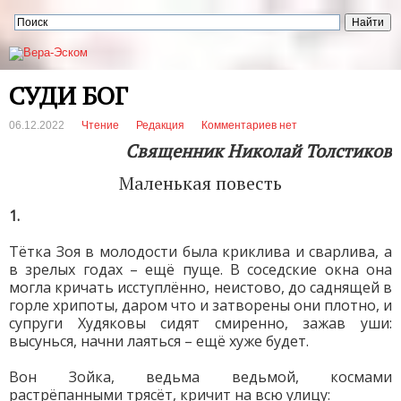
СУДИ БОГ
06.12.2022
Чтение
Редакция
Комментариев нет
Священник Николай Толстиков
Маленькая повесть
1.
Тётка Зоя в молодости была криклива и сварлива, а
в зрелых годах – ещё пуще. В соседские окна она
могла кричать исступлённо, неистово, до саднящей в
горле хрипоты, даром что и затворены они плотно, и
супруги Худяковы сидят смиренно, зажав уши:
высунься, начни лаяться – ещё хуже будет.
Вон Зойка, ведьма ведьмой, космами
растрёпанными трясёт, кричит на всю улицу: