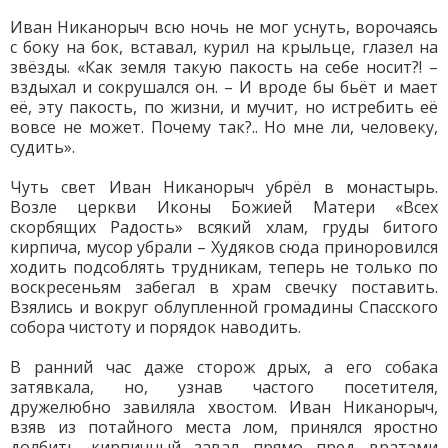
Иван Никанорыч всю ночь не мог уснуть, ворочаясь
с боку на бок, вставал, курил на крыльце, глазел на
звёзды. «Как земля такую пакость на себе носит?! –
вздыхал и сокрушался он. – И вроде бы бьёт и мает
её, эту пакость, по жизни, и мучит, но истребить её
вовсе не может. Почему так?.. Но мне ли, человеку,
судить».
Чуть свет Иван Никанорыч убрёл в монастырь.
Возле церкви Иконы Божией Матери «Всех
скорбящих Радость» всякий хлам, груды битого
кирпича, мусор убрали – Худяков сюда приноровился
ходить подсоблять трудникам, теперь не только по
воскресеньям забегал в храм свечку поставить.
Взялись и вокруг облупленной громадины Спасского
собора чистоту и порядок наводить.
В ранний час даже сторож дрых, а его собака
затявкала, но, узнав частого посетителя,
дружелюбно завиляла хвостом. Иван Никанорыч,
взяв из потайного места лом, принялся яростно
долбить кирпичный завал прямо пред вратами