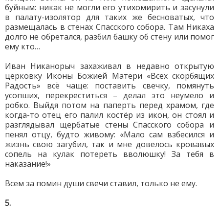
буйным: никак не могли его утихомирить и засунули
в палату-изолятор для таких же бесноватых, что
размещалась в стенах Спасского собора. Там Никаха
долго не обретался, разбил башку об стену или помог
ему кто…
Иван Никанорыч захаживал в недавно открытую
церковку Иконы Божией Матери «Всех скорбящих
Радость» всё чаще: поставить свечку, помянуть
усопших, перекреститься – делал это неумело и
робко. Выйдя потом на паперть перед храмом, где
когда-то отец его палил костёр из икон, он стоял и
разглядывал щербатые стены Спасского собора и
пенял отцу, будто живому: «Мало сам взбесился и
жизнь свою загубил, так и мне довелось кровавых
сопель на кулак потереть вволюшку! За тебя в
наказание!»
Всем за помин души свечи ставил, только не ему.
5.