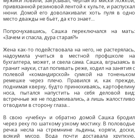
мужики ловили, закусывал, черпая из миски ложкой,
привязанной резиновой лентой к культе, и распускал
нюни. Домой его доволакивали: хоть пуля в одно
место дважды не бьёт, да кто знает…
Попрочухавшись, Сашка переключался на мать:
«Зачем и спасла, дура старая?!»
Жена как-то подействовала на него, не растерялась,
надоумила учиться в местной профшколе на
бухгалтера, может, и свела сама. Сашка, вгрызаясь в
гранит науки, стал попивать реже, ходил на занятия с
полевой «командирской» сумкой на тоненьком
ремешке через плечо. Правился и, как прежде,
поднимая кверху, будто принюхиваясь, картофелину
носа, пытался напустить на себя деловой вид;
встречные же не подсмеивались, а лишь жалостливо
отводили в сторону глаза…
В свою «учебку» и обратно домой Сашка бродил
через реку по шаткому узкому мостику. В половодье
речка несла на стремнине льдины, коряги, доски,
всякий мусор. Вода почти доставала хрупкую,