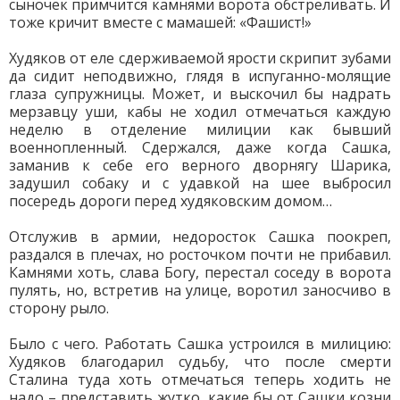
сыночек примчится камнями ворота обстреливать. И
тоже кричит вместе с мамашей: «Фашист!»
Худяков от еле сдерживаемой ярости скрипит зубами
да сидит неподвижно, глядя в испуганно-молящие
глаза супружницы. Может, и выскочил бы надрать
мерзавцу уши, кабы не ходил отмечаться каждую
неделю в отделение милиции как бывший
военнопленный. Сдержался, даже когда Сашка,
заманив к себе его верного дворнягу Шарика,
задушил собаку и с удавкой на шее выбросил
посередь дороги перед худяковским домом…
Отслужив в армии, недоросток Сашка поокреп,
раздался в плечах, но росточком почти не прибавил.
Камнями хоть, слава Богу, перестал соседу в ворота
пулять, но, встретив на улице, воротил заносчиво в
сторону рыло.
Было с чего. Работать Сашка устроился в милицию:
Худяков благодарил судьбу, что после смерти
Сталина туда хоть отмечаться теперь ходить не
надо – представить жутко, какие бы от Сашки козни