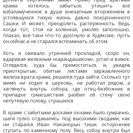
храма: хотелось забыться, утишить всё
взбаламученное в душе внезапным вторжением в
устоявшуюся тихую жизнь давно похороненного
Сашки. И может, преодолеть растерянность. Ведь
когда тот, стоя на коленках, умолял заполошно,
плакал, всё-таки что-то дрогнуло в Худякове, пусть
он сейчас и не старался вспоминать об этом.
Хоть и овевало утренней прохладой, скоро он,
вдаривая железным «карандашиком», устал и взмок.
Огляделся, куда бы примоститься, и, увидев
приоткрытые, обитые листами заржавленного
железа врата храма, решился туда зайти. Сколько тут
мимо ни ходил в церковь, ни работал рядом, а
заглянуть внутрь собора, где отец-безбожник в
припадке сумасшествия разбил об стену свою
непутёвую голову, страшился.
В храме с забитыми досками окнами было сумрачно,
шаги гулко отдавались под высокими сводами, как
ни старался Иван Никанорыч тише, осторожнее
ступать по каменному полу. Весь собор внутри был