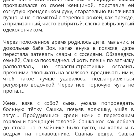
прохаживался со своей женщиной, подставив ей
согнутую крендельком руку, старательно выпячивая
пузцо, и не с помятой с перепою рожей, как прежде,
а прилизанный, чисто выбритый, слегка взбрызнутый
одеколончиком.
Через положенное время родилось дитё, мальчик, и
довольная баба Зоя, катая внука в коляске, даже
перестала затевать свары с соседями. Обзаведясь
семьёй, Сашка посолиднел. И хоть плешь по затылку
расползлась, но страсти-страстишки остались
прежними: злопыхать на земляков, вредничать им и,
чтоб такое лучше удавалось, подзаправляться
регулярно водочкой. Через неё, горючую, чуть не
пропал…
Жена, взяв с собой сына, уехала попроведать
больную тётку. Сашка, почуяв волюшку, ушёл в
загул… Пробудившись среди ночи с пере­сохшим
горлом и трещащей головой, Сашка кое-как добрёл
до стола, но в чайнике было пусто, ни капли и в
вёдрах на полавошнике. Сцапав вёдра, Сашка