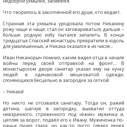
недоброй ухмылке, засмеялся.
Что творилось в закопчённой его душе, кто ведает.
Странная эта ухмылка уродовала потом Никахину
рожу чаще и чаще; стал он заговариваться, дальше –
больше: родную избу пытался запалить. В конце
тридцатых Спасский монастырь превратили в юдоль
для умалишённых, и Никаха оказался в их числе…
Иван Никанорыч помнил, каким видел отца в начале
войны перед своей отправкой на фронт… В
монастырском дворе санитар указал ему на кучку
людей в одинаковой мешковатой одежде,
слоняющихся бесцельно в загородке за сеткой:
– Никаха!
Но никто не отозвался санитару. Тогда он, ражий
детина, шагнув в загородку, выхватил оттуда
невзрачного, стриженного под «ёжик» мужичка и,
цепляя за ворот, подвёл его к Ивану. Мужичонка по-
рачьи пучил глаза, но как-то пусто глядел перед