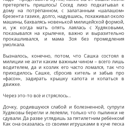
претерпеть пришлось! Сосед лихо подкатывал к
дому на потрёпанном, с залатанным «шалашом»
брезента газике, долго, надувшись, похаживал около
машины, бахвалясь новенькой милицейской формой,
и, уж когда мать опять лаялась с Худяковыми,
показывался на крылечке, важно и выразительно
прокашливался, и мама Зоя без промедления
умолкала.
Вызналось, конечно, потом, что Сашка состоял в
милиции не ахти каким важным чином – всего лишь
водителем, да и козлик его часто ломался, так что
приходилось Сашке, сбросив китель и забыв про
«фасон», задирать крышку капота и копаться в
движке.
Через это-то всё и стряслось…
Дочку, родившуюся слабой и болезненной, супруги
Худяковы берегли и лелеяли, только что пылинки не
сдували. Да разве углядишь за пятилетним ребёнком!
Как она оказалась со своими игрушками в куче песка