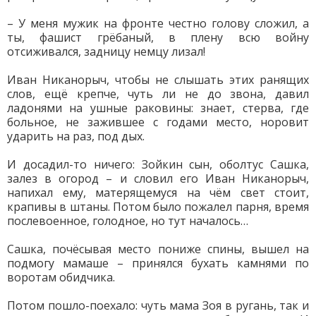
– У меня мужик на фронте честно голову сложил, а
ты, фашист грёбаный, в плену всю войну
отсиживался, задницу немцу лизал!
Иван Никанорыч, чтобы не слышать этих ранящих
слов, ещё крепче, чуть ли не до звона, давил
ладонями на ушные раковины: знает, стерва, где
больное, не зажившее с годами место, норовит
ударить на раз, под дых.
И досадил-то ничего: Зойкин сын, оболтус Сашка,
залез в огород – и словил его Иван Никанорыч,
напихал ему, матерящемуся на чём свет стоит,
крапивы в штаны. Потом было пожалел парня, время
послевоенное, голодное, но тут началось…
Сашка, почёсывая место пониже спины, вышел на
подмогу мамаше – принялся бухать камнями по
воротам обидчика.
Потом пошло-поехало: чуть мама Зоя в ругань, так и