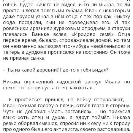
собой, будто ничего не видел, и то ли мычал, то ли
просто шлёпал толстыми губами. Иван с некоторым
даже трудом узнал в нём отца: с тех пор как Никаху
сюда посадили, сын не проведывал его. И так
ровесники дразнили дураковым отродьем, а старухи
плевались Ваньке вслед: «Иродово семя!» Отца
первое время, бывало, спроваживали домой, но там
он неизменно вытворял что-нибудь «весёленькое» и
теперь в дурдоме прописался на постоянно. Он тоже
не признал сынка:
– Ты из какой деревни? Где-то я тебя видал?
Никаха скрюченной ладошкой цапнул Ивана по
щеке. Тот отпрянул, а отец захохотал.
– Я проститься пришёл, на войну отправляют, –
Иван, вжимая голову в плечи, отвёл глаза в сторону.
Чуть не добавил: «Мать заставила», – но прикусил
язык: хоть отец и дурак, а вдруг поймёт. Никаха
резко оборвал смешок, спросил ни к селу ни к городу
про одного бывшего активиста, своего растоварища.