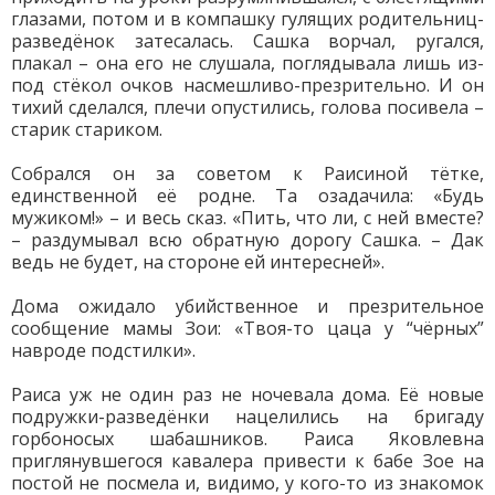
глазами, потом и в компашку гулящих родительниц-
разведёнок затесалась. Сашка ворчал, ругался,
плакал – она его не слушала, поглядывала лишь из-
под стёкол очков насмешливо-презрительно. И он
тихий сделался, плечи опустились, голова посивела –
старик стариком.
Собрался он за советом к Раисиной тётке,
единственной её родне. Та озадачила: «Будь
мужиком!» – и весь сказ. «Пить, что ли, с ней вместе?
– раздумывал всю обратную дорогу Сашка. – Дак
ведь не будет, на стороне ей интересней».
Дома ожидало убийственное и презрительное
сообщение мамы Зои: «Твоя-то цаца у “чёрных”
навроде подстилки».
Раиса уж не один раз не ночевала дома. Её новые
подружки-разведёнки нацелились на бригаду
горбоносых шабашников. Раиса Яковлевна
приглянувшегося кавалера привести к бабе Зое на
постой не посмела и, видимо, у кого-то из знакомок