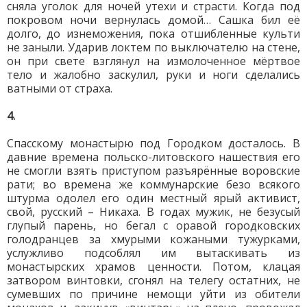
сняла уголок для ночей утехи и страсти. Когда под
покровом ночи вернулась домой… Сашка бил её
долго, до изнеможения, пока отшибленные культи
не заныли. Ударив локтем по выключателю на стене,
он при свете взглянул на измолоченное мёртвое
тело и жалобно заскулил, руки и ноги сделались
ватными от страха.
4.
Спасскому монастырю под Городком досталось. В
давние времена польско-литовского нашествия его
не смогли взять приступом разъярённые воровские
рати; во времена же коммунарские безо всякого
штурма одолел его один местный ярый активист,
свой, русский – Никаха. В годах мужик, не безусый
глупый парень, но бегал с оравой городковских
голодранцев за хмурыми кожаными тужурками,
услужливо подсоблял им вытаскивать из
монастырских храмов ценности. Потом, клацая
затвором винтовки, сгонял на телегу остатних, не
сумевших по причине немощи уйти из обители