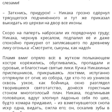
слезами!
– Заткнись, придурок! – Никаха грозно одёрнул
трясущегося подчинённого и тут же приказал
выкидать из церкви на двор все иконы.
Скоро на паперть набросали их порядочную груду;
Никаха, черкнув кресалом, подпалил её и даже
спокойно прикурил от заплясавшего по древнему
лику огонька: «Смотрите, сыкуны, как надо!»
Пламя вмиг опряло всё: в жутком полыхающем
костре корёжились, обугливались, пропадали и
суровые, и благостные святые лики. Кучка Никахиных
приспешников, прикрываясь локтями, испуганно
отпрянули от огня; из собора, где кто-то из узников
сквозь узкое, как бойница, окно разглядел
творившееся святотатство, донёсся горестным
стоном многоголосый плач. Никаха, подпинывая
головёшки, вдруг хлопнул ладонью себя по шее,
будто комара придавил, – из взметнувшегося снопа
искр одна, видать, ожгла его; он, оскалив зубы в