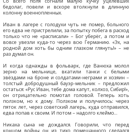
Со всего поля согнали малую кучку уцелевших
бедолаг, повели и вскоре втолкнули в длинную
колонну военнопленных.
Иван в лагере с голодухи чуть не помер, больного
его едва не пристрелили, за попытку побега в расход
только что не «расписали» – Бог уберёг, а потом и
вовсе увезли куда-то через всю Германию. «Эх, на
родной дом хоть бы одним глазком глянуть!» – не
раз думал он.
И когда однажды в фольварк, где Ванюха молол
зерно на мельнице, вкатили танки с белыми
звёздами на броне и солдатами-неграми и хозяин –
толстый добродушный бауэр-мельник – предложил
остаться: «Рус Иван, тебе дома капут, колхоз, Сибир!»,
он отрицательно помотал головой. Теперь хоть
ползком, но к дому. Ползком и получилось: через
пяток лет, через советский лагерь, куда отправился,
едва попав к своим. И потом – надолго клеймо…
Никаха сына не дождался. Говорили, что перед
концом войны он из тихо помешанного сделался