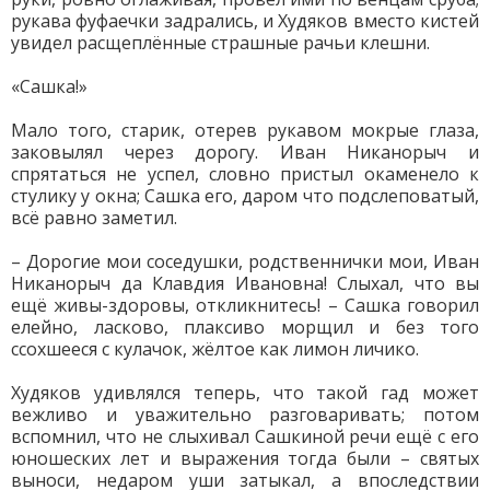
рукава фуфаечки задрались, и Худяков вместо кистей
увидел расщеплённые страшные рачьи клешни.
«Сашка!»
Мало того, старик, отерев рукавом мокрые глаза,
заковылял через дорогу. Иван Никанорыч и
спрятаться не успел, словно пристыл окаменело к
стулику у окна; Сашка его, даром что подслеповатый,
всё равно заметил.
– Дорогие мои соседушки, родственнички мои, Иван
Никанорыч да Клавдия Ивановна! Слыхал, что вы
ещё живы-здоровы, откликнитесь! – Сашка говорил
елейно, ласково, плаксиво морщил и без того
ссохшееся с кулачок, жёлтое как лимон личико.
Худяков удивлялся теперь, что такой гад может
вежливо и уважительно разговаривать; потом
вспомнил, что не слыхивал Сашкиной речи ещё с его
юношеских лет и выражения тогда были – святых
выноси, недаром уши затыкал, а впоследствии