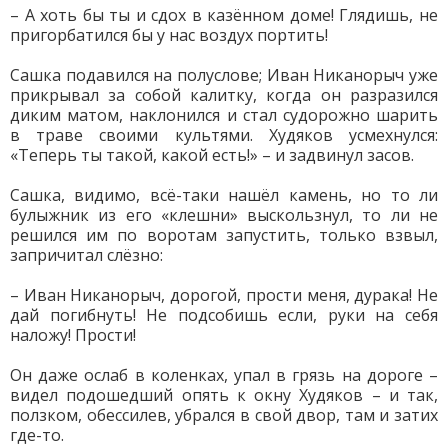
– А хоть бы ты и сдох в казённом доме! Глядишь, не
пригорбатился бы у нас воздух портить!
Сашка подавился на полуслове; Иван Никанорыч уже
прикрывал за собой калитку, когда он разразился
диким матом, наклонился и стал судорожно шарить
в траве своими культями. Худяков усмехнулся:
«Теперь ты такой, какой есть!» – и задвинул засов.
Сашка, видимо, всё-таки нашёл камень, но то ли
булыжник из его «клешни» выскользнул, то ли не
решился им по воротам запустить, только взвыл,
запричитал слёзно:
– Иван Никанорыч, дорогой, прости меня, дурака! Не
дай погибнуть! Не подсобишь если, руки на себя
наложу! Прости!
Он даже ослаб в коленках, упал в грязь на дороге –
видел подошедший опять к окну Худяков – и так,
ползком, обессилев, убрался в свой двор, там и затих
где-то.