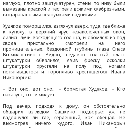
наглухо, плотно заштукатурен, стены по низу были
вымазаны краской и пестрели всякими скабрёзными,
выцарапанными недоумками надписями.
Худяков поморщился, взглянул вверх, туда, где ближе
к куполу, в верхний ярус незаколоченных окон,
лились лучи восходящего солнца, и обомлел: из-под
свода пристально смотрели на него
проницательные, бездонной глубины глаза Спаса
Всемилостивого. Видно, недавно толстый пласт
штукатурки обвалился, явив фреску; осколки
штукатурки хрустели на полу под ногами
попятившегося и торопливо крестящегося Ивана
Никанорыча.
– Вот оно, вот оно… – бормотал Худяков. – Кто
наказует, тот и милует…
Под вечер, подходя к дому, он обстоятельно
обшарил взглядом Сашкино подворье: уж не
вздёрнулся ли где, сердешный, как обещал. Не
высмотрев ничего худого, Иван Никанорыч