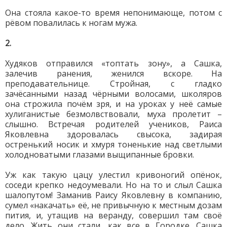
Она стояла какое-то время непонимающе, потом с
рёвом повалилась к ногам мужа.
2.
Худяков отправился «топтать зо­ну», а Сашка,
залечив ранения, женился вскоре. На
преподавательнице. Стройная, с гладко
зачёсанными назад чёрными волосами, школяров
она строжила почём зря, и на уроках у неё самые
хулиганистые безмолвствовали, муха пролетит –
слышно. Встречая родителей учеников, Раиса
Яковлевна здоровалась свысока, задирая
остренький носик и хмуря тоненькие над светлыми
холодноватыми глазами выщипанные бровки.
Уж как такую цацу улестил кривоногий опёнок,
соседи крепко недоумевали. Но на то и слыл Сашка
шалопутом! Заманив Раису Яковлевну в компанию,
сумел «накачать» её, не привычную к местным дозам
пития, и, утащив на веранду, совершил там своё
дело. Жить они стали, как все в Городке. Сашка