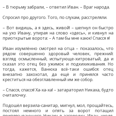
– В тюрьму забрали, – ответил Иван. – Враг народа.
Спросил про другого. Того, по слухам, расстреляли.
– Вот видишь, а я здесь, живой! – шепнул он быстро
на ухо Ивану, упирая на слово «здесь», и кивнул на
приоткрытые ворота: – А там бы мне каюк! Спасся я!
Иван изумлённо смотрел на отца – показалось, что
рядом совершенно здоровый человек, прежний:
взгляд осмысленный, испытующе-хитроватый, да и
сказал это отец без ужимок и подхихикивания. Но
тогда, кажется, Ванюха всё-таки ошибся: отец
внезапно захохотал, да ещё и принялся часто
креститься на обезглавленный им же собор.
– Спасся, спасся! Ха-ха-ха! – затараторил Никаха, будто
считалочку.
Подошёл верзила-санитар, мигнул, мол, прощайтесь,
постоял немного и опять за ворот потащил
приплясывающего Никаху в загородку. Иван, уходя,