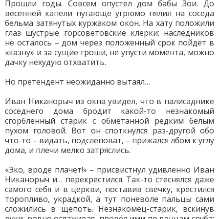
Прошли годы. Совсем опустел дом бабы Зои. До
весенней капели пугающе угрюмо пялил на соседа
бельма затянутых куржаком окон. На хату положили
глаз шустрые горсоветовские клерки: наследников
не осталось – дом через положенный срок пойдёт в
«казну» и за сущие гроши, не упусти момента, можно
дачку нехудую отхватить.
Но претендент неожиданно вытаял…
Иван Никанорыч из окна увидел, что в палисаднике
соседнего дома бродит какой-то незнакомый
сгорбленный старик с обмётанной редким белым
пухом головой. Вот он споткнулся раз-другой обо
что-то – видать, подслеповат, – прижался лбом к углу
дома, и плечи мелко затряслись.
«Эко, вроде плачет!» – присвистнул удивлённо Иван
Никанорыч и… перекрестился. Так-то стеснялся даже
самого себя и в церкви, поставив свечку, крестился
торопливо, украдкой, а тут поневоле пальцы сами
сложились в щепоть. Незнакомец-старик, вскинув
руки, ровно оглаживая, провёл ими по венцам сруба;