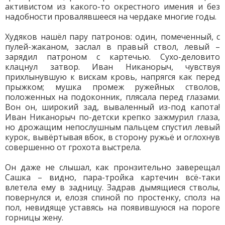
активистом из какого-то окрестного имения и без
надобности провалявшееся на чердаке многие годы.
Худяков нашёл пару патронов: один, помеченный, с
пулей-жаканом, заслал в правый ствол, левый –
зарядил патроном с картечью. Сухо-деловито
клацнул затвор. Иван Никанорыч, чувствуя
прихлынувшую к вискам кровь, напрягся как перед
прыжком; мушка промеж ружейных стволов,
положенных на подоконник, плясала перед глазами.
Вон он, широкий зад, вываленный из-под капота!
Иван Никанорыч по-детски крепко зажмурил глаза,
но дрожащим непослушным пальцем спустил левый
курок, вывёртывая вбок, в сторону ружьё и оглохнув
совершенно от грохота выстрела.
Он даже не слышал, как пронзительно заверещал
Сашка – видно, пара-тройка картечин всё-таки
влетела ему в задницу. Задрав дымящиеся стволы,
повернулся и, елозя спиной по простенку, сполз на
пол, невидяще уставясь на появившуюся на пороге
горницы жену.