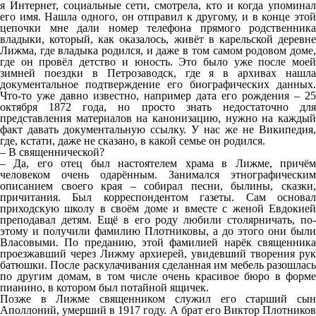
я Интернет, социальные сети, смотрела, кто и когда упоминал
его имя. Нашла одного, он отправил к другому, и в конце этой
цепочки мне дали номер телефона прямого родственника
владыки, который, как оказалось, живёт в карельской деревне
Лижма, где владыка родился, и даже в том самом родовом доме,
где он провёл детство и юность. Это было уже после моей
зимней поездки в Петрозаводск, где я в архивах нашла
документальное подтверждение его биографических данных.
Что-то уже давно известно, например дата его рождения – 25
октября 1872 года, но просто знать недостаточно для
представления материалов на канонизацию, нужно на каждый
факт давать документальную ссылку. У нас же не Википедия,
где, кстати, даже не сказано, в какой семье он родился.
– В священнической?
– Да, его отец был настоятелем храма в Лижме, причём
человеком очень одарённым. Занимался этнографическим
описанием своего края – собирал песни, былины, сказки,
причитания. Был корреспондентом газеты. Сам основал
приходскую школу в своём доме и вместе с женой Евдокией
преподавал детям. Ещё в его роду любили столярничать, по-
этому и получили фамилию Плотниковы, а до этого они были
Власовыми. По преданию, этой фамилией нарёк священника
проезжавший через Лижму архиерей, увидевший творения рук
батюшки. После раскулачивания сделанная им мебель разошлась
по другим домам, в том числе очень красивое бюро в форме
пианино, в котором был потайной ящичек.
Позже в Лижме священником служил его старший сын
Аполлоний, умерший в 1917 году. А брат его Виктор Плотников