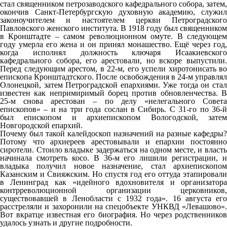
стал священником петрозаводского кафедрального собора, затем,
окончив Санкт-Петербургскую духовную академию, служил
законоучителем и настоятелем церкви Петроградского
Павловского женского института. В 1918 году был священником
в Кронштадте – самом революционном омуте. В следующем
году умерла его жена и он принял монашество. Ещё через год,
когда исполнял должность ключаря Исаакиевского
кафедрального собора, его арестовали, но вскоре выпустили.
Перед следующим арестом, в 22-м, его успели хиротонисать во
епископа Кронштадтского. После освобождения в 24-м управлял
Олонецкой, затем Петроградской епархиями. Уже тогда он стал
известен как непримиримый борец против обновленчества. В
25-м снова арестован – по делу «нелегального Совета
епископов» – и на три года сослан в Сибирь. С 31-го по 36-й
был епископом и архиепископом Вологодской, затем
Новгородской епархий.
Почему был такой калейдоскоп назначений на разные кафедры?
Потому что архиереев арестовывали и епархии постоянно
сиротели. Стоило владыке задержаться на одном месте, и власть
начинала смотреть косо. В 36-м его лишили регистрации, и
владыка получил новое назначение, стал архиепископом
Казанским и Свияжским. Но спустя год его оттуда этапировали
в Ленинград как «идейного вдохновителя и организатора
контрреволюционной организации церковников,
существовавшей в Ленобласти с 1932 года». 16 августа его
расстреляли и захоронили на спецобъекте УНКВД «Левашово».
Вот вкратце известная его биография. Но через родственников
удалось узнать и другие подробности.