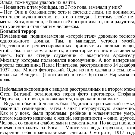
Эльба, тоже чудом удалось их найти.
– Ненависть к тем убийцам, из 37-го года, замечали у них?
– Нет. Они в большинстве хоть и светские люди, но понимают,
что такое мученичество, из этого исходят. Поэтому злобе нет
места. Хотя, конечно, с болью всё воспринимают, но и радуются,
что убиенный стал святым человеком.
Большой террор
Почаёвничав, поднимаемся на «второй этаж» довольно тесного
одноэтажного домика. Там, в мансарде, устроен музей.
Родственники репрессированных приносят их личные вещи,
чтобы была осязаемая память, и некоторые из них выставлены
здесь. Вот на стенде служебник с акафистом Архангелу
Михаилу, которым пользовался новомученик. А вот наперсные
кресты священника Павла Игнатьева, расстрелянного 14 декабря
1937 года. Много фотографий. Одна из них сделана в ссылке –
владыка Венедикт (Плотников) в селе Братское Нарымского
края.
Небольшая экспозиция с вещами расстрелянных на втором этаж
Отец Виталий остановился перед фото протоиерея Стефана
Черняева, которого, как ожидается, скоро канонизируют:
– Ведь он обычный человек был. Родился в крестьянской семье,
закончил семинарию, затем Санкт-Петербургскую академию.
Как и у всех, были проблемы: ребёнок в младенчестве умер,
потом какие-то невзгоды с женой, неприятности – одно, другое.
Человек со своими слабостями и недостатками. Но когда настало
время пострадать за Бога… Многие-то ведь струсили, хотя
искренне себя православными считали. Смотрите, 1917 год.