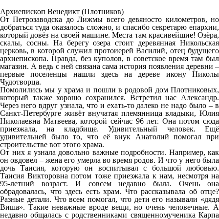
Архиепископ Венедикт (Плотников)
От Петрозаводска до Лижмы всего девяносто километров, но
добраться туда оказалось сложно, и спасибо секретарю епархии,
который довёз на своей машине. Места там красивейшие! Озёра,
скалы, сосны. На берегу озера стоит деревянная Никольская
церковь, в которой служил протоиерей Василий, отец будущего
архиепископа. Правда, без куполов, в советское время там был
магазин. А ведь с ней связана сама история появления деревни –
первые поселенцы нашли здесь на дереве икону Николы
Чудотворца.
Помолились мы у храма и пошли в родовой дом Плотниковых,
который также хорошо сохранился. Встретил нас Александр.
Через него вдруг узнала, что и ехать-то далеко не надо было – в
Санкт-Петербурге живёт внучатая племянница владыки, Юлия
Николаевна Матвеева, которой сейчас 96 лет. Она потом сюда
приезжала, на кладбище. Удивительный человек. Ещё
удивительней было то, что её внук Анатолий помогал при
строительстве вот этого храма.
От них я узнала довольно важные подробности. Например, как
он овдовел – жена его умерла во время родов. И что у него была
дочь Таисия, которую он воспитывал с большой любовью.
Таисия Викторовна потом тоже приезжала к нам, несмотря на
95-летний возраст. И совсем недавно была. Очень она
обрадовалась, что здесь есть храм. Что рассказывала об отце?
Разные детали. Что всем помогал, что дети его называли «дядя
Виша». Такие неважные вроде вещи, но очень человечные. А
недавно общалась с родственниками священномученика Карпа