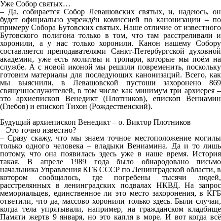
Уже Собор святых…
– Да, собирается Собор Левашовских святых, и, надеюсь, он
будет официально учреждён комиссией по канонизации – по
примеру Собора Бутовских святых. Наше отличие от известного
Бутовского полигона только в том, что там расстреливали и
хоронили, а у нас только хоронили. Канон нашему Собору
составляется преподавателями Санкт-Петербургской духовной
академии, уже есть молитвы и тропари, которые мы поём на
службе. А с новой иконой мы решили повременить, поскольку
готовим материалы для последующих канонизаций. Всего, как
мы выяснили, в Левашовской пустоши захоронено 869
священнослужителей, в том числе как минимум три архиерея –
это архиепископ Венедикт (Плотников), епископ Вениамин
(Глебов) и епископ Тихон (Рождественский).
Будущий архиепископ Венедикт – о. Виктор Плотников
– Это точно известно?
– Сразу скажу, что мы знаем точное местоположение могилы
только одного человека – владыки Вениамина. Да и то лишь
потому, что она появилась здесь уже в наше время. История
такая. В апреле 1989 года было обнародовано письмо
начальника Управления КГБ СССР по Ленинградской области, в
котором сообщалось, где погребены тысячи людей,
расстрелянных в ленинградских подвалах НКВД. На запрос
мемориальцев, единственное ли это место захоронения, в КГБ
ответили, что да, массово хоронили только здесь. Были случаи,
когда тела упрятывали, например, на гражданском кладбище
Памяти жертв 9 января, но это капля в море. И вот когда всё