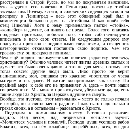
расстреляли в Старой Руссе, но мы по документам выяснили,
что «судить» его повезли в Ленинград, поскольку тройка
заседала там. Почему, кстати, и соловецких сидельцев возили на
расправу в Ленинград – весь этот обширный край был в
компетенции Большого дома на Литейном. И как повёл себя
отец Николай? Хотя к нему применялись пытки «стойка»,
«конвейер» и другие, он никого не предал. Более того, опасаясь
подделки протокола, добился того, чтобы собственноручно
вписывать в него свои ответы. На следующем допросе ему
подсунули протокол с подложными сведениями, и священник
категорически отказался поставить свою подпись. Чем это
грозило ему, он прекрасно понимал.
Чем ещё подвиг новомучеников полезен рядовому человеку,
христианину? Обычно человек читает жития древних святых и
думает: это было очень давно и это не для меня, потому что
тогда совсем другие люди были. Либо просто не верит
написанному, мол, слишком это красиво: «постился от чрева
матери» и так далее. И житие воспринимает как сказку. По
крайней мере, к себе его не применяет. А здесь – почти наши
современники. Мы можем прикоснуться, убедиться: да, да, есть
такие люди! За Христа, за Церковь идущие на смерть.
Вообще, эта пустошь, этот могильник – место не только печали
и скорби, но и святое место радости. Плакать-то надо только о
грехах своих, а в остальном – радоваться о Христе.
…Подходим к поминальному кресту. Батюшка разжигает
кадило. Над лесом, над незримыми могилами звучит:
«Молимтеся: услыши и помилуй, Господи, души усопших рабов
Божиих, всех, на сём кладбище погребённых, всех, во дни