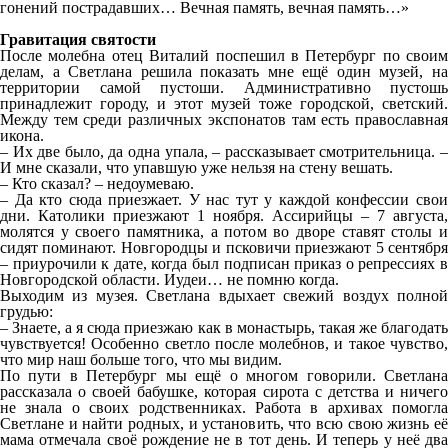
гонений пострадавших… Вечная память, вечная память…»
Гравитация святости
После молебна отец Виталий поспешил в Петербург по своим
делам, а Светлана решила показать мне ещё один музей, на
территории самой пустоши. Административно пустошь
принадлежит городу, и этот музей тоже городской, светский.
Между тем среди различных экспонатов там есть православная
икона.
– Их две было, да одна упала, – рассказывает смотрительница. –
И мне сказали, что упавшую уже нельзя на стену вешать.
– Кто сказал? – недоумеваю.
– Да кто сюда приезжает. У нас тут у каждой конфессии свои
дни. Католики приезжают 1 ноября. Ассирийцы – 7 августа,
молятся у своего памятника, а потом во дворе ставят столы и
сидят поминают. Новгородцы и псковичи приезжают 5 сентября
– приурочили к дате, когда был подписан приказ о репрессиях в
Новгородской области. Иудеи… не помню когда.
Выходим из музея. Светлана вдыхает свежий воздух полной
грудью:
– Знаете, а я сюда приезжаю как в монастырь, такая же благодать
чувствуется! Особенно светло после молебнов, и такое чувство,
что мир наш больше того, что мы видим.
По пути в Петербург мы ещё о многом говорили. Светлана
рассказала о своей бабушке, которая сирота с детства и ничего
не знала о своих родственниках. Работа в архивах помогла
Светлане и найти родных, и установить, что всю свою жизнь её
мама отмечала своё рождение не в тот день. И теперь у неё два