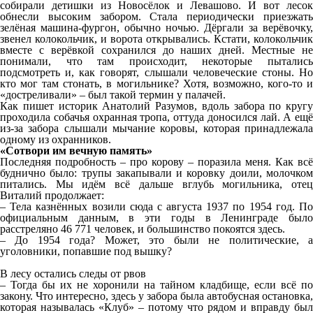
собирали детишки из Новосёлок и Левашово. И вот лесок
обнесли высоким забором. Стала периодически приезжать
зелёная машина-фургон, обычно ночью. Дёргали за верёвочку,
звенел колокольчик, и ворота открывались. Кстати, колокольчик
вместе с верёвкой сохранился до наших дней. Местные не
понимали, что там происходит, некоторые пытались
подсмотреть и, как говорят, слышали человеческие стоны. Но
кто мог там стонать, в могильнике? Хотя, возможно, кого-то и
«достреливали» – был такой термин у палачей.
Как пишет историк Анатолий Разумов, вдоль забора по кругу
проходила собачья охранная тропа, оттуда доносился лай. А ещё
из-за забора слышали мычание коровы, которая принадлежала
одному из охранников.
«Сотвори им вечную память»
Последняя подробность – про корову – поразила меня. Как всё
буднично было: трупы закапывали и коровку доили, молочком
питались. Мы идём всё дальше вглубь могильника, отец
Виталий продолжает:
– Тела казнённых возили сюда с августа 1937 по 1954 год. По
официальным данным, в эти годы в Ленинграде было
расстреляно 46 771 человек, и большинство покоятся здесь.
– До 1954 года? Может, это были не политические, а
уголовники, попавшие под вышку?
В лесу остались следы от рвов
– Тогда бы их не хоронили на тайном кладбище, если всё по
закону. Что интересно, здесь у забора была автобусная остановка,
которая называлась «Клуб» – потому что рядом и вправду был