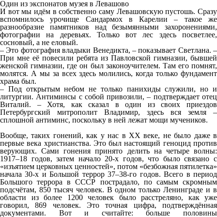
Один из экспонатов музея в Левашово
И вот мы идём в собственно саму Левашовскую пустошь. Сразу
вспомнилось урочище Сандармох в Карелии – такое же
разнообразие памятников над безымянными захоронениями,
фотографии на деревьях. Только вот лес здесь посветлее,
сосновый, а не еловый.
– Это фотография владыки Венедикта, – показывает Светлана. –
При мне её повесили ребята из Павловской гимназии, бывшей
женской гимназии, где он был законоучителем. Там его помнят,
молятся. А мы за всех здесь молились, когда только фундамент
храма был.
– Под открытым небом не только панихиды служили, но и
литургии. Антиминсы с собой привозили, – подтверждает отец
Виталий. – Хотя, как сказал в один из своих приездов
Петербургский митрополит Владимир, здесь вся земля –
сплошной антиминс, поскольку в ней лежат мощи мучеников.
Вообще, таких гонений, как у нас в ХХ веке, не было даже в
первые века христианства. Это был настоящий геноцид против
верующих. Сами гонения принято делить на четыре волны:
1917–18 годов, затем начало 20-х годов, что было связано с
«изъятием церковных ценностей», потом «безбожная пятилетка»
начала 30-х и Большой террор 37–38-го годов. Всего в период
Большого террора в СССР пострадало, по самым скромным
подсчётам, 850 тысяч человек. В одном только Ленинграде и в
области из более 1200 человек было расстреляно, как уже
говорил, 869 человек. Это точная цифра, подтверждённая
документами. Вот и считайте: больше половины