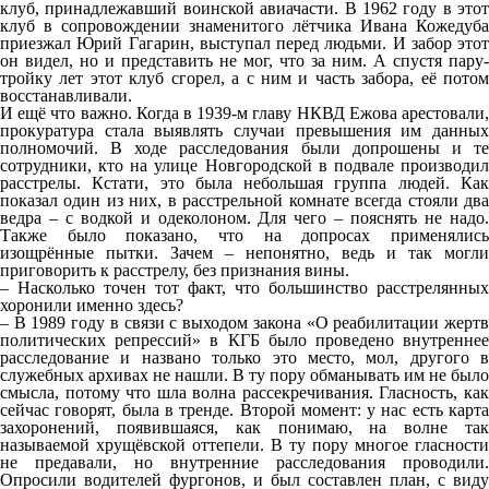
клуб, принадлежавший воинской авиачасти. В 1962 году в этот
клуб в сопровождении знаменитого лётчика Ивана Кожедуба
приезжал Юрий Гагарин, выступал перед людьми. И забор этот
он видел, но и представить не мог, что за ним. А спустя пару-
тройку лет этот клуб сгорел, а с ним и часть забора, её потом
восстанавливали.
И ещё что важно. Когда в 1939-м главу НКВД Ежова арестовали,
прокуратура стала выявлять случаи превышения им данных
полномочий. В ходе расследования были допрошены и те
сотрудники, кто на улице Новгородской в подвале производил
расстрелы. Кстати, это была небольшая группа людей. Как
показал один из них, в расстрельной комнате всегда стояли два
ведра – с водкой и одеколоном. Для чего – пояснять не надо.
Также было показано, что на допросах применялись
изощрённые пытки. Зачем – непонятно, ведь и так могли
приговорить к расстрелу, без признания вины.
– Насколько точен тот факт, что большинство расстрелянных
хоронили именно здесь?
– В 1989 году в связи с выходом закона «О реабилитации жертв
политических репрессий» в КГБ было проведено внутреннее
расследование и названо только это место, мол, другого в
служебных архивах не нашли. В ту пору обманывать им не было
смысла, потому что шла волна рассекречивания. Гласность, как
сейчас говорят, была в тренде. Второй момент: у нас есть карта
захоронений, появившаяся, как понимаю, на волне так
называемой хрущёвской оттепели. В ту пору многое гласности
не предавали, но внутренние расследования проводили.
Опросили водителей фургонов, и был составлен план, с виду