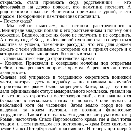
открылось, стали приезжать сюда родственники – кто
фотографию на дерево повесит, кто памятник поставит. А
родственники владыки Вениамина приехали с урной, с его
прахом. Похоронили и памятный знак поставили.
– Почему сюда?
– Мы сейчас выясняем, как останки расстрелянного в
Ленинграде владыки попали к его родственникам и почему они
сожжены. Видимо, иначе их было не получить и не сохранить.
А почему сюда? Когда в Левашовой пустоши стала совершаться
молитва за упокой, племянник рассудил, что его дядя должен
лежать с теми убиенными, с которыми он и принял смерть и с
которыми изначально должен был лечь в землю.
– Стали молиться ещё до строительства храма?
– Конечно. Приезжали и совершали молебны под открытым
небом, пока решался вопрос с храмом. А решался он почти
двадцать лет.
Сначала всё упиралось в тогдашнюю секретность воинской
части, которая здесь неподалёку, – по правилам какое-либо
строительство рядом было запрещено. Затем, когда пустоши
дали официальный статус мемориального комплекса, указали на
то, что нельзя строить на месте захоронений, а они начинаются
буквально в нескольких шагах от дороги. Стали думать о
небольшой хотя бы часовенке. Затем землю город всё же
выделил, за краем пустоши, но возникли финансовые
затруднения. Так всё и тянулось. Это дело в свои руки взял отец
Роман, настоятель Спасо-Парголовского храма, где я был тогда
чтецом, и всем приходом его построили, – храм Всех святых, в
земле Санкт-Петербургской просиявших. И теперь протоиерей