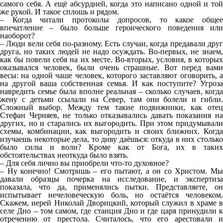
самого себя. А ещё абсурдней, когда это написано одной и той
же рукой. И такое сплошь и рядом.
– Когда читали протоколы допросов, то какое общее
впечатление – было больше героического поведения или
наоборот?
– Люди вели себя по-разному. Есть случаи, когда предавали друг
друга, но таких людей не надо осуждать. Во-первых, не знаем,
как бы повели себя на их месте. Во-вторых, условия, в которых
оказывался человек, были очень страшные. Вот перед вами
весы: на одной чаше человек, которого заставляют оговорить, а
на другой ваша собственная семья. И как поступите? Угроза
навредить семье была вполне реальная – сколько случаев, когда
жену с детьми ссылали на Север, там они болели и гибли.
Сложный выбор. Между тем такие подвижники, как отец
Стефан Черняев, не только отказывались давать показания на
других, но и старались их выгородить. При этом придумывали
схемы, комбинации, как выгородить и своих ближних. Когда
изучаешь некоторые дела, то диву даёшься: откуда в них столько
было силы и воли? Кроме как от Бога, их в таких
обстоятельствах неоткуда было взять.
– Для себя лично вы приобрели что-то духовное?
– Ну конечно! Смотришь – его пытают, а он со Христом. Мы
давали образцы почерка на исследование, и экспертиза
показала, что да, применялись пытки. Представляете, он
испытывает нечеловеческую боль, но остаётся человеком.
Скажем, иерей Николай Дворицкий, который служил в храме в
селе Дно – том самом, где станция Дно и где царя принудили к
отречению от престола. Считалось, что его арестовали и