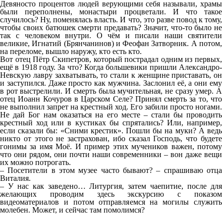
Девяносто процентов людей верующими себя называли, храмы
были переполнены, монастыри процветали. И что такое
случилось? Ну, поменялась власть. И что, это разве повод к тому,
чтобы своих батюшек смерти предавать? Значит, что-то было не
так с человеком внутри. О чём и писали наши святители
великие, Игнатий (Брянчанинов) и Феофан Затворник. А потом,
на переломе, вышло наружу, кто есть кто.
Вот отец Пётр Скипетров, который пострадал одним из первых,
ещё в 1918 году. За что? Когда большевики пришли Александро-
Невскую лавру захватывать, то стали к женщине приставать, он
и заступился. Даже просто как мужчина. Заслонил её, а они ему
в рот выстрелили. И смерть была мучительная, не сразу умер. А
отец Иоанн Кочуров в Царском Селе? Принял смерть за то, что
не выполнил запрет на крестный ход. Его забили просто ногами.
Не дай Бог нам оказаться на его месте – стали бы проводить
крестный ход или в кустиках бы спрятались? Или, например,
если сказали бы: «Сними крестик». Пошли бы на муки? А ведь
никто от этого не застрахован, ибо сказал Господь, что будете
гонимы за имя Моё. И пример этих мучеников важен, потому
что они рядом, они почти наши современники – вон даже вещи
их можно потрогать.
– Посетители в этом музее часто бывают? – спрашиваю отца
Виталия.
– У нас как заведено… Литургия, затем чаепитие, после для
желающих проводим здесь экскурсию с показом
видеоматериалов и потом отправляемся на могилы служить
молебен. Может, и сейчас там помолимся?