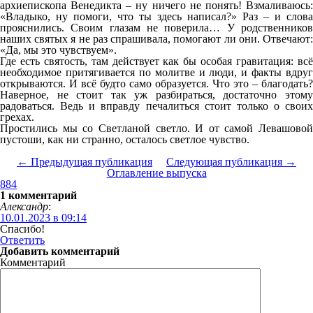
архиепископа Венедикта – ну ничего не понять! Взмаливаюсь:
«Владыко, ну помоги, что ты здесь написал?» Раз – и слова
прояснились. Своим глазам не поверила… У родственников
наших святых я не раз спрашивала, помогают ли они. Отвечают:
«Да, мы это чувствуем».
Где есть святость, там действует как бы особая гравитация: всё
необходимое притягивается по молитве и люди, и факты вдруг
открываются. И всё будто само образуется. Что это – благодать?
Наверное, не стоит так уж разбираться, достаточно этому
радоваться. Ведь и вправду печалиться стоит только о своих
грехах.
Простились мы со Светланой светло. И от самой Левашовой
пустоши, как ни странно, осталось светлое чувство.
← Предыдущая публикация
Следующая публикация →
Оглавление выпуска
884
1 комментарий
Александр
:
10.01.2023 в 09:14
Спасибо!
Ответить
Добавить комментарий
Комментарий