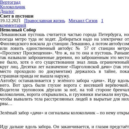
Вертоград
Колокольчик
Диалог
Свет в пустоши
19.12.2021
Православная жизнь
Михаил Сизов
1
комментарий
Неполный Собор
Левашовская пустошь считается частью города Петербурга, но
поезда метро туда не ходят. Добираться надо на электричке от
Финляндского вокзала до станции Левашово, а потом автобусом
или ловить единственный автобус № 57 от станции метро
«Проспект Просвещения». Что ж, на то она и пустошь. Раньше
так называли заброшенные деревни, но заброшенным это место
не было, хотя о его существовании знал лишь ограниченный
круг лиц. Десятки лет назначение «Парголовской дачи» (так это
место проходило по документам) держалось в тайне, пока
страшная правда не вышла наружу.
Автобус останавливается у зелёного забора «дачи». Иду вдоль
него. Вот здесь были глухие ворота с висевшей верёвочкой.
Водители труповозок дёргали за неё, на той стороне бренчал
колокольчик, ворота открывались, и грузовики въезжали внутрь,
чтобы вывалить тела расстрелянных людей в вырытые для них
рвы…
Зелёный забор «дачи» и сигнальны колокольчик – по нему откры
Иду дальше вдоль забора. Он заканчивается, и глазам предстаёт