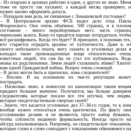
– Из епархии в архивах работаю я один, о других не знаю. Меня
тоже не просто так пускают, а каждый месяц проверяют, и
нужно заново оформлять допуск.
– Попадали вам дела, не связанные с Левашовской пустошью?
– В Центральном архиве ФСБ видел дело отца Павла
Флоренского. Оно очень объёмное, 500 страниц, и в плохом
состоянии – много неразборчивых мест, часть страниц
чернилами залита. Кому-то придётся хорошо потрудиться, чтобы
всё расшифровать. Когда это будет? В принципе, я понимаю тех,
кто старается оградить архивы от публичности. Даже я, из
своего небольшого опыта, могу сказать: в уголовных делах я
находил такие провокационные вещи относительно очень
известных людей, что сам бы не стал это публиковать. Ведь
живы их родственники. Зачем людей сталкивать лбами? Хватит
нам одной Гражданской войны. Вопрос очень сложный.
– В делах могли быть и приписки, ложь следователей?
– Вполне. И на основании их чья-то репутация может
пострадать.
– Насколько знаю, в комиссии по канонизации таким вещам
придают большое значение. Получается, мы больше доверяем
следователям, которые писали все эти штучки, чем людям,
которые свидетельствовали смертью своей?
– Знаете, что касается уголовных дел 37–38-го годов, то к ним
вообще нужно относиться очень критически. По факту они
уголовными делами и не являются, просто набор бумажек,
чтобы соблюсти видимую формальность. Иногда просто на
абсурд наталкиваешься. Например, на свидетельские показания,
которые слово в слово совпадают с показаниями обвиняемого на