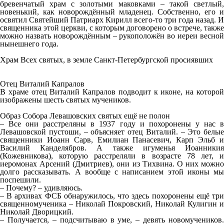
бревенчатый храм с золотыми маковками – такой светлый,
новенький, как новорождённый младенец. Собственно, его и
освятил Святейший Патриарх Кирилл всего-то три года назад. И
священника этой церкви, с которым договорено о встрече, также
можно назвать новорождённым – рукоположён во иереи весной
нынешнего года.
Храм Всех святых, в земле Санкт-Петербургской просиявших
Отец Виталий Капралов
В храме отец Виталий Капралов подводит к иконе, на которой
изображены шесть святых мучеников.
Образ Собора Левашовских святых ещё не полон
– Все они расстреляны в 1937 году и похоронены у нас в
Левашовской пустоши, – объясняет отец Виталий. – Это белые
священники Иоанн Сарв, Емилиан Панасевич, Карп Эльб и
Василий Канделябров. А также игуменья Иоанникия
(Кожевникова), которую расстреляли в возрасте 78 лет, и
иеромонах Арсений (Дмитриев), они из Тихвина. О них можно
долго рассказывать. А вообще с написанием этой иконы мы
поспешили.
– Почему? – удивляюсь.
– В архивах ФСБ обнаружилось, что здесь похоронены ещё три
священномученика – Николай Покровский, Николай Кулигин и
Николай Дворицкий.
– Получается, – подсчитываю в уме, – девять новомучеников.