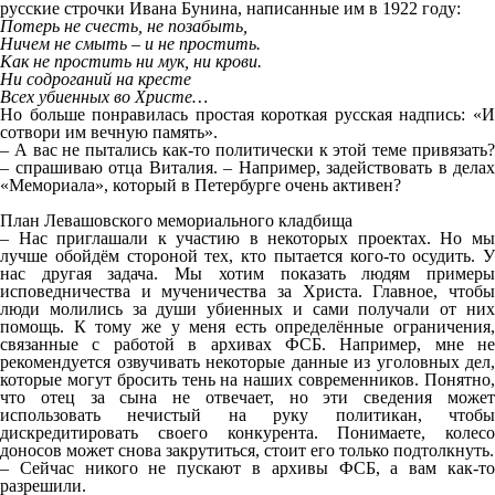
русские строчки Ивана Бунина, написанные им в 1922 году:
Потерь не счесть, не позабыть,
Ничем не смыть – и не простить.
Как не простить ни мук, ни крови.
Ни содроганий на кресте
Всех убиенных во Христе…
Но больше понравилась простая короткая русская надпись: «И
сотвори им вечную память».
– А вас не пытались как-то политически к этой теме привязать?
– спрашиваю отца Виталия. – Например, задействовать в делах
«Мемориала», который в Петербурге очень активен?
План Левашовского мемориального кладбища
– Нас приглашали к участию в некоторых проектах. Но мы
лучше обойдём стороной тех, кто пытается кого-то осудить. У
нас другая задача. Мы хотим показать людям примеры
исповедничества и мученичества за Христа. Главное, чтобы
люди молились за души убиенных и сами получали от них
помощь. К тому же у меня есть определённые ограничения,
связанные с работой в архивах ФСБ. Например, мне не
рекомендуется озвучивать некоторые данные из уголовных дел,
которые могут бросить тень на наших современников. Понятно,
что отец за сына не отвечает, но эти сведения может
использовать нечистый на руку политикан, чтобы
дискредитировать своего конкурента. Понимаете, колесо
доносов может снова закрутиться, стоит его только подтолкнуть.
– Сейчас никого не пускают в архивы ФСБ, а вам как-то
разрешили.