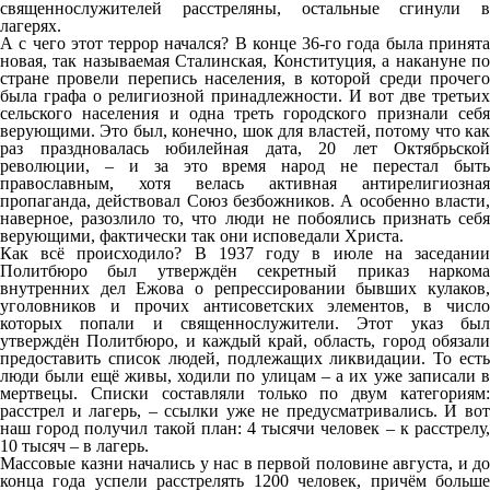
священнослужителей расстреляны, остальные сгинули в
лагерях.
А с чего этот террор начался? В конце 36-го года была принята
новая, так называемая Сталинская, Конституция, а накануне по
стране провели перепись населения, в которой среди прочего
была графа о религиозной принадлежности. И вот две третьих
сельского населения и одна треть городского признали себя
верующими. Это был, конечно, шок для властей, потому что как
раз праздновалась юбилейная дата, 20 лет Октябрьской
революции, – и за это время народ не перестал быть
православным, хотя велась активная антирелигиозная
пропаганда, действовал Союз безбожников. А особенно власти,
наверное, разозлило то, что люди не побоялись признать себя
верующими, фактически так они исповедали Христа.
Как всё происходило? В 1937 году в июле на заседании
Политбюро был утверждён секретный приказ наркома
внутренних дел Ежова о репрессировании бывших кулаков,
уголовников и прочих антисоветских элементов, в число
которых попали и священнослужители. Этот указ был
утверждён Политбюро, и каждый край, область, город обязали
предоставить список людей, подлежащих ликвидации. То есть
люди были ещё живы, ходили по улицам – а их уже записали в
мертвецы. Списки составляли только по двум категориям:
расстрел и лагерь, – ссылки уже не предусматривались. И вот
наш город получил такой план: 4 тысячи человек – к расстрелу,
10 тысяч – в лагерь.
Массовые казни начались у нас в первой половине августа, и до
конца года успели расстрелять 1200 человек, причём больше