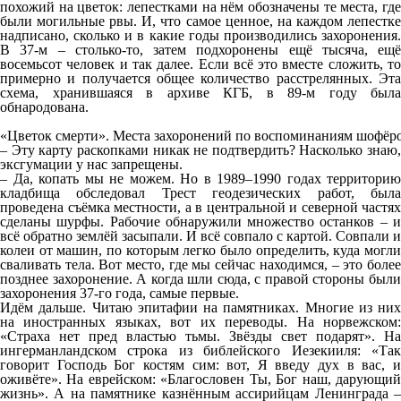
похожий на цветок: лепестками на нём обозначены те места, где
были могильные рвы. И, что самое ценное, на каждом лепестке
надписано, сколько и в какие годы производились захоронения.
В 37-м – столько-то, затем подхоронены ещё тысяча, ещё
восемьсот человек и так далее. Если всё это вместе сложить, то
примерно и получается общее количество расстрелянных. Эта
схема, хранившаяся в архиве КГБ, в 89-м году была
обнародована.
«Цветок смерти». Места захоронений по воспоминаниям шофёров
– Эту карту раскопками никак не подтвердить? Насколько знаю,
эксгумации у нас запрещены.
– Да, копать мы не можем. Но в 1989–1990 годах территорию
кладбища обследовал Трест геодезических работ, была
проведена съёмка местности, а в центральной и северной частях
сделаны шурфы. Рабочие обнаружили множество останков – и
всё обратно землёй засыпали. И всё совпало с картой. Совпали и
колеи от машин, по которым легко было определить, куда могли
сваливать тела. Вот место, где мы сейчас находимся, – это более
позднее захоронение. А когда шли сюда, с правой стороны были
захоронения 37-го года, самые первые.
Идём дальше. Читаю эпитафии на памятниках. Многие из них
на иностранных языках, вот их переводы. На норвежском:
«Страха нет пред властью тьмы. Звёзды свет подарят». На
ингерманландском строка из библейского Иезекииля: «Так
говорит Господь Бог костям сим: вот, Я введу дух в вас, и
оживёте». На еврейском: «Благословен Ты, Бог наш, дарующий
жизнь». А на памятнике казнённым ассирийцам Ленинграда –