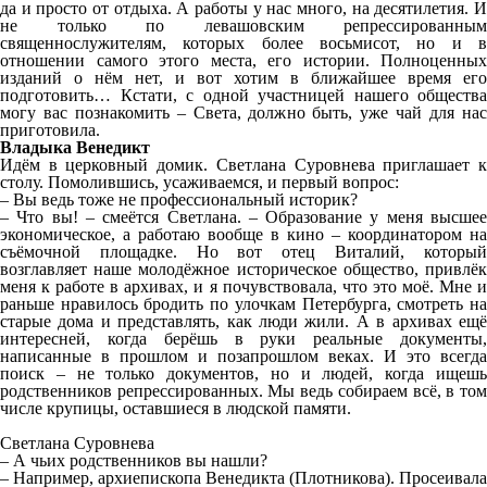
да и просто от отдыха. А работы у нас много, на десятилетия. И
не только по левашовским репрессированным
священнослужителям, которых более восьмисот, но и в
отношении самого этого места, его истории. Полноценных
изданий о нём нет, и вот хотим в ближайшее время его
подготовить… Кстати, с одной участницей нашего общества
могу вас познакомить – Света, должно быть, уже чай для нас
приготовила.
Владыка Венедикт
Идём в церковный домик. Светлана Суровнева приглашает к
столу. Помолившись, усаживаемся, и первый вопрос:
– Вы ведь тоже не профессиональный историк?
– Что вы! – смеётся Светлана. – Образование у меня высшее
экономическое, а работаю вообще в кино – координатором на
съёмочной площадке. Но вот отец Виталий, который
возглавляет наше молодёжное историческое общество, привлёк
меня к работе в архивах, и я почувствовала, что это моё. Мне и
раньше нравилось бродить по улочкам Петербурга, смотреть на
старые дома и представлять, как люди жили. А в архивах ещё
интересней, когда берёшь в руки реальные документы,
написанные в прошлом и позапрошлом веках. И это всегда
поиск – не только документов, но и людей, когда ищешь
родственников репрессированных. Мы ведь собираем всё, в том
числе крупицы, оставшиеся в людской памяти.
Светлана Суровнева
– А чьих родственников вы нашли?
– Например, архиепископа Венедикта (Плотникова). Просеивала