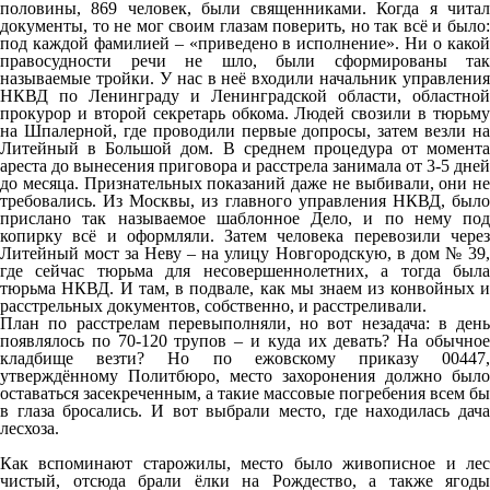
половины, 869 человек, были священниками. Когда я читал
документы, то не мог своим глазам поверить, но так всё и было:
под каждой фамилией – «приведено в исполнение». Ни о какой
правосудности речи не шло, были сформированы так
называемые тройки. У нас в неё входили начальник управления
НКВД по Ленинграду и Ленинградской области, областной
прокурор и второй секретарь обкома. Людей свозили в тюрьму
на Шпалерной, где проводили первые допросы, затем везли на
Литейный в Большой дом. В среднем процедура от момента
ареста до вынесения приговора и расстрела занимала от 3-5 дней
до месяца. Признательных показаний даже не выбивали, они не
требовались. Из Москвы, из главного управления НКВД, было
прислано так называемое шаблонное Дело, и по нему под
копирку всё и оформляли. Затем человека перевозили через
Литейный мост за Неву – на улицу Новгородскую, в дом № 39,
где сейчас тюрьма для несовершеннолетних, а тогда была
тюрьма НКВД. И там, в подвале, как мы знаем из конвойных и
расстрельных документов, собственно, и расстреливали.
План по расстрелам перевыполняли, но вот незадача: в день
появлялось по 70-120 трупов – и куда их девать? На обычное
кладбище везти? Но по ежовскому приказу 00447,
утверждённому Политбюро, место захоронения должно было
оставаться засекреченным, а такие массовые погребения всем бы
в глаза бросались. И вот выбрали место, где находилась дача
лесхоза.
Как вспоминают старожилы, место было живописное и лес
чистый, отсюда брали ёлки на Рождество, а также ягоды