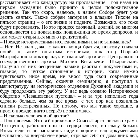
рассматривает его кандидатуру на прославление – год назад на
первом заседании было принято в целом положительное
решение. Так что скоро, надеюсь, в нашем Соборе будет уже
десять святых. Также собран материал о владыке Тихоне на
пятьсот страниц – о его жизни и подвиге. Возможно, его тоже
будут прославлять. Но это процесс сложный, долгий, во многом
основывается на показаниях подвижника во время допросов, и
там может открыться много препятствий.
– Прежде историческими исследованиями вы не занимались?
– Нет. Не знал даже, с какого конца браться, поэтому сначала
пошёл к таким опытным историкам, как отец Георгий
Митрофанов и доктор наук и главный архивист Центрального
государственного архива Михаил Витальевич Шкаровский.
Получил от них бесценные навыки работы с документами и,
главное, то чуткое отношение к истории, когда нужно
чувствовать иное время, не внося туда свои современные
представления. Сейчас, окончив семинарию, я поступил в
магистратуру на историческое отделение Духовной академии и
буду продолжать эту работу. У нас ведь создано Историческое
общество «Левашовская пустошь» – и за три неполных года
сделано больше, чем за всё время, с тех пор как появились
списки расстрелянных. Не потому, что мы такие хорошие, а
просто прежде никто всерьёз не занимался.
– И сколько человек в обществе?
– Пока восемь. Это всё прихожане Спасо-Парголовского храма.
Что ценно, работают они от сердца своего, во славу Божью.
Иных ведь и не заставишь сидеть корпеть над документами
бесплатно, во внерабочее время, отрывая себя от домашних дел,