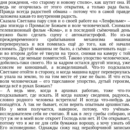
дня рождения, «по старому и новому стилю», как шутит она. И
ведь не огорчилась от этого открытия, а только рада была.
Правда всегда радостней обмана – потому что в самой правде
заложена какая-то внутренняя радость.
Сказала Светлана пару слов и о своей работе на «Ленфильме» –
два эпизода о Промысле Божьем и воле человеческой. Снимали
телевизионный фильм «Кома», и в последний съёмочный день
нужно было сделать сцену с автокатастрофой. Но из-за
преждевременного срабатывания механизма машина
перевернулась и вся помялась ещё до того, как её начали
снимать. Другой машины не было, а съёмки заканчивать надо –
и во втором дубле её тянули на тросе, снимая на камеру с той
стороны, где меньше помятостей. Таково упорство человеческое,
добились-таки своего. Но за кадром остался другой эпизод, уже
совсем не киношный, а всамделишный. Что-то подсказало
Светлане отойти в сторону, и когда машина вдруг перевернулась
и упала на землю, то на том месте её уже не было. И что есть
воля человеческая – его тщеславное упорство, дутый героизм,
когда всё в руках Божьих?
– А ведь мне, когда в архивах работаю, тоже что-то
подсказывает, где искать. И когда нахожу сведения, радуюсь,
словно родного человека встретила! И всегда что-нибудь да
попадётся. А так не бывает, если верить опытным архивистам.
Но у меня получается, наверное, потому, что учёным-
исследователем себя не считаю. Я как в лесу грибы собираю, и
тут уж не в моей воле откроет Господь или нет. И Он открывает,
потому что я же не для себя бумажки ворошу, а хочу узнать об
Его исповеднике. Однажды сижу над неразборчивой записью