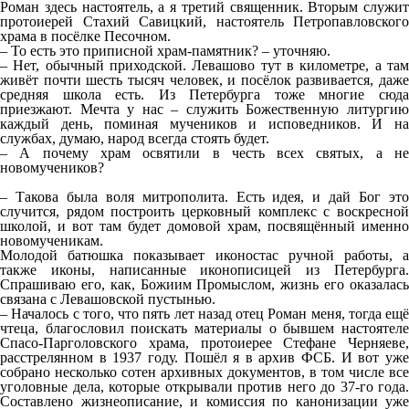
Роман здесь настоятель, а я третий священник. Вторым служит
протоиерей Стахий Савицкий, настоятель Петропавловского
храма в посёлке Песочном.
– То есть это приписной храм-памятник? – уточняю.
– Нет, обычный приходской. Левашово тут в километре, а там
живёт почти шесть тысяч человек, и посёлок развивается, даже
средняя школа есть. Из Петербурга тоже многие сюда
приезжают. Мечта у нас – служить Божественную литургию
каждый день, поминая мучеников и исповедников. И на
службах, думаю, народ всегда стоять будет.
– А почему храм освятили в честь всех святых, а не
новомучеников?
– Такова была воля митрополита. Есть идея, и дай Бог это
случится, рядом построить церковный комплекс с воскресной
школой, и вот там будет домовой храм, посвящённый именно
новомученикам.
Молодой батюшка показывает иконостас ручной работы, а
также иконы, написанные иконописицей из Петербурга.
Спрашиваю его, как, Божиим Промыслом, жизнь его оказалась
связана с Левашовской пустынью.
– Началось с того, что пять лет назад отец Роман меня, тогда ещё
чтеца, благословил поискать материалы о бывшем настоятеле
Спасо-Парголовского храма, протоиерее Стефане Черняеве,
расстрелянном в 1937 году. Пошёл я в архив ФСБ. И вот уже
собрано несколько сотен архивных документов, в том числе все
уголовные дела, которые открывали против него до 37-го года.
Составлено жизнеописание, и комиссия по канонизации уже