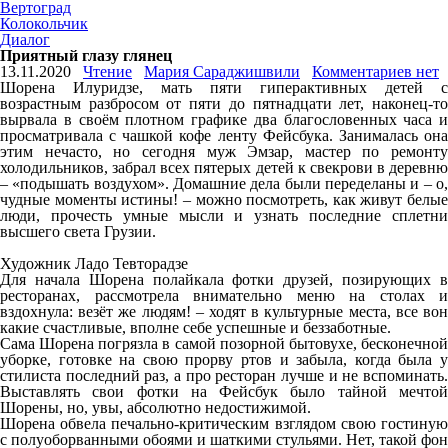
Вертоград
Колокольчик
Диалог
Приятный глазу глянец
13.11.2020
Чтение
Мария Сараджишвили
Комментариев нет
Шорена Илуридзе, мать пяти гиперактивных детей с
возрастным разбросом от пяти до пятнадцати лет, наконец-то
вырвала в своём плотном графике два благословенных часа и
просматривала с чашкой кофе ленту Фейсбука. Занималась она
этим нечасто, но сегодня муж Эмзар, мастер по ремонту
холодильников, забрал всех пятерых детей к свекрови в деревню
– «подышать воздухом». Домашние дела были переделаны и – о,
чудные моменты истины! – можно посмотреть, как живут белые
люди, прочесть умные мысли и узнать последние сплетни
высшего света Грузии.
Художник Ладо Тевторадзе
Для начала Шорена полайкала фотки друзей, позирующих в
ресторанах, рассмотрела внимательно меню на столах и
вздохнула: везёт же людям! – ходят в культурные места, все вон
какие счастливые, вполне себе успешные и беззаботные.
Сама Шорена погрязла в самой позорной бытовухе, бесконечной
уборке, готовке на свою прорву ртов и забыла, когда была у
стилиста последний раз, а про ресторан лучше и не вспоминать.
Выставлять свои фотки на Фейсбук было тайной мечтой
Шорены, но, увы, абсолютно недостижимой.
Шорена обвела печально-критическим взглядом свою гостиную
с полуоборванными обоями и шаткими стульями. Нет, такой фон