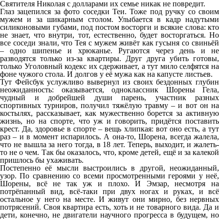
Святителя Николая с долларами их семье никак не повредит.
Глаз зацепился за фото соседки Теи. Тоже под ручку со своим
мужем и за шикарным столом. Улыбается в кадр надутыми
силиконовыми губами, под постом восторги и всякие слова: кто
не знает, что внутри, тот, естественно, будет восторгаться. Но
все соседи знали, что Тея с мужем живёт как гусыня со свиньёй
– одно шипенье и хрюканье. Ругаются через день и не
разводятся только из-за квартиры. Друг друга убить готовы,
только Уголовный кодекс их сдерживает, а тут мило селфятся на
фоне чужого стола. И долгов у её мужа как на капусте листьев.
Тут Фейсбук услужливо вывернул из своих бездонных глубин
неожиданность: оказывается, одноклассник Шорены Гела,
чудный и добрейшей души парень, участник разных
спортивных турниров, получил тяжёлую травму – и вот он на
костылях, рассказывает, как мужественно борется за активную
жизнь, но на спорте, что уж и говорить, придётся поставить
крест. Да, здоровье в спорте – вещь хлипкая: вот оно есть, а тут
раз – и в момент испарилось. А она-то, Шорена, всегда жалела,
что не вышла за него тогда, в 18 лет. Теперь, выходит, и жалеть-
то не о чем. Так бы оказалось, что, кроме детей, ещё и за калекой
пришлось бы ухаживать.
Постепенно её мысли выстроились в другой, неожиданный,
узор. По сравнению со всеми просмотренными героями у неё,
Шорены, всё не так уж и плохо. И Эмзар, несмотря на
потрёпанный вид, всё-таки при двух ногах и руках, и всё
остальное у него на месте. И живут они мирно, без нервных
потрясений. Своя квартира есть, хоть и не товарного вида. Да и
дети, конечно, не двигатели научного прогресса в будущем, но