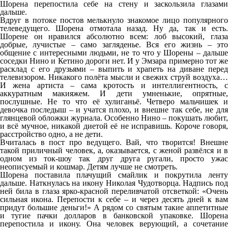
Шорена перепостила себе на стену и заскользила глазами
дальше.
Вдруг в потоке постов мелькнуло знакомое лицо популярного
телеведущего. Шорена отмотала назад. Ну да, так и есть.
Шорене он нравился абсолютно всем: лоб высокий, глаза
добрые, лучистые – само загляденье. Вся его жизнь – это
общение с интересными людьми, не то что у Шорены – дальше
соседки Нино и Кетино дороги нет. И у Эмзара примерно тот же
расклад с его друзьями – выпить и храпеть на диване перед
телевизором. Никакого полёта мысли и свежих струй воздуха…
И жена артиста – сама кротость и интеллигентность, с
аккуратным макияжем. И дети умненькие, опрятные,
послушные. Не то что её хулиганьё. Четверо мальчишек и
девочка последыш – и учатся плохо, и внешне так себе, не для
глянцевой обложки журнала. Особенно Нино – покушать любит,
и всё мучное, никакой диетой её не исправишь. Короче говоря,
расстройство одно, а не дети.
Вчиталась в пост про ведущего. Вай, что творится! Внешне
такой приличный человек, а, оказывается, с женой развёлся и в
одном из ток-шоу так друг друга ругали, просто ужас
неописуемый и кошмар. Детям лучше не смотреть.
Шорена поставила плачущий смайлик и покрутила ленту
дальше. Наткнулась на икону Николая Чудотворца. Надпись под
ней била в глаза ярко-красной переливчатой отсветкой: «Очень
сильная икона. Перепости к себе – и через десять дней к вам
придут большие деньги!» А рядом со святым такие аппетитные
и тугие пачки долларов в банковской упаковке. Шорена
перепостила и икону. Она человек верующий, а сочетание