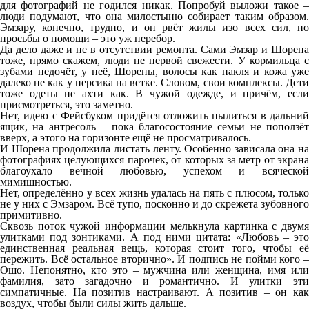
для фотографий не годился никак. Попробуй выложи такое –
люди подумают, что она милостыню собирает таким образом.
Эмзару, конечно, трудно, и он рвёт жилы изо всех сил, но
просьбы о помощи – это уж перебор.
Да дело даже и не в отсутствии ремонта. Сами Эмзар и Шорена
тоже, прямо скажем, люди не первой свежести. У кормильца с
зубами недочёт, у неё, Шорены, волосы как пакля и кожа уже
далеко не как у персика на ветке. Словом, свои комплексы. Дети
тоже одеты не ахти как. В чужой одежде, и причём, если
присмотреться, это заметно.
Нет, идею с Фейсбуком придётся отложить пылиться в дальний
ящик, на антресоль – пока благосостояние семьи не поползёт
вверх, а этого на горизонте ещё не просматривалось.
И Шорена продолжила листать ленту. Особенно зависала она на
фотографиях целующихся парочек, от которых за метр от экрана
благоухало вечной любовью, успехом и всяческой
мимишностью.
Нет, определённо у всех жизнь удалась на пять с плюсом, только
не у них с Эмзаром. Всё тупо, посконно и до скрежета зубовного
примитивно.
Сквозь поток чужой информации мелькнула картинка с двумя
улитками под зонтиками. А под ними цитата: «Любовь – это
единственная реальная вещь, которая стоит того, чтобы её
пережить. Всё остальное вторично». И подпись не пойми кого –
Ошо. Непонятно, кто это – мужчина или женщина, имя или
фамилия, зато загадочно и романтично. И улитки эти
симпатичные. На позитив настраивают. А позитив – он как
воздух, чтобы были силы жить дальше.