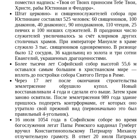
поместил надпись: «Твоя от Твоих приносим Тебе Твои,
Христе, рабы Юстиниан и Феодора».
Штат церковно- и священнослужителей собора при
Юстиниане составлял 525 человек: 60 священников, 100
диаконов, 40 диаконисс, 90 иподиаконов, 110 чтецов, 25
певчих и 100 низших служителей. В праздники число
служителей увеличивалось за счёт клириков других
столичных храмов. При императоре Мануиле в храме
служило 3 тыс. священников одновременно. В ризнице
было 12 сосудов, 36 кадильниц из золота и три сотни
Евангелий, украшенных драгоценностями.
Более тысячи лет Софийский собор высотой 55,6 м
оставался самым большим в христианском мире —
вплоть до постройки собора Святого Петра в Риме.
Через 17 лет после окончания строительства
землетрясение обрушило купол. Новый
восстанавливали 4 года и сделали его выше. Затем храм
заново освятили. После землетрясения 989 года здание
пришлось подпереть контрформами, от которых оно
утратило свой прежний вид (первоначально это был
правильный 4-угольник).
16 июля 1054 года в Софийском соборе во время
богослужения легат Папы Римского кардинал Гумберт
вручил Константинопольскому Патриарху Михаилу
отлучительную грамоту. В ответ 20 июля Патриарх