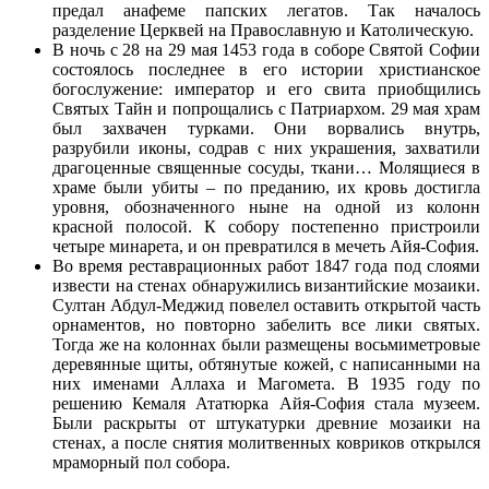
предал анафеме папских легатов. Так началось
разделение Церквей на Православную и Католическую.
В ночь с 28 на 29 мая 1453 года в соборе Святой Софии
состоялось последнее в его истории христианское
богослужение: император и его свита приобщились
Святых Тайн и попрощались с Патриархом. 29 мая храм
был захвачен турками. Они ворвались внутрь,
разрубили иконы, содрав с них украшения, захватили
драгоценные священные сосуды, ткани… Молящиеся в
храме были убиты – по преданию, их кровь достигла
уровня, обозначенного ныне на одной из колонн
красной полосой. К собору постепенно пристроили
четыре минарета, и он превратился в мечеть Айя-София.
Во время реставрационных работ 1847 года под слоями
извести на стенах обнаружились византийские мозаики.
Султан Абдул-Меджид повелел оставить открытой часть
орнаментов, но повторно забелить все лики святых.
Тогда же на колоннах были размещены восьмиметровые
деревянные щиты, обтянутые кожей, с написанными на
них именами Аллаха и Магомета. В 1935 году по
решению Кемаля Ататюрка Айя-София стала музеем.
Были раскрыты от штукатурки древние мозаики на
стенах, а после снятия молитвенных ковриков открылся
мраморный пол собора.