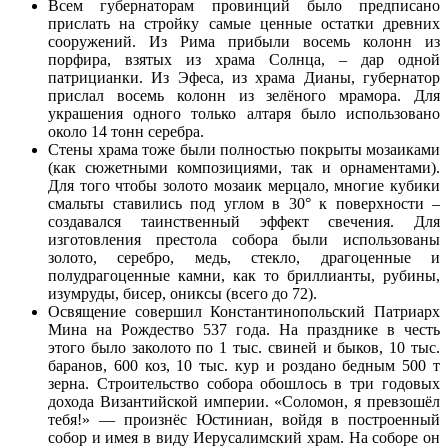
Всем губернаторам провинций было предписано
прислать на стройку самые ценные остатки древних
сооружений. Из Рима прибыли восемь колонн из
порфира, взятых из храма Солнца, – дар одной
патрицианки. Из Эфеса, из храма Дианы, губернатор
прислал восемь колонн из зелёного мрамора. Для
украшения одного только алтаря было использовано
около 14 тонн серебра.
Стены храма тоже были полностью покрыты мозаиками
(как сюжетными композициями, так и орнаментами).
Для того чтобы золото мозаик мерцало, многие кубики
смальты ставились под углом в 30° к поверхности –
создавался таинственный эффект свечения. Для
изготовления престола собора были использованы
золото, серебро, медь, стекло, драгоценные и
полудрагоценные камни, как то бриллианты, рубины,
изумруды, бисер, ониксы (всего до 72).
Освящение совершил Константинопольский Патриарх
Мина на Рождество 537 года. На празднике в честь
этого было заколото по 1 тыс. свиней и быков, 10 тыс.
баранов, 600 коз, 10 тыс. кур и роздано бедным 500 т
зерна. Строительство собора обошлось в три годовых
дохода Византийской империи. «Соломон, я превзошёл
тебя!» — произнёс Юстиниан, войдя в построенный
собор и имея в виду Иерусалимский храм. На соборе он