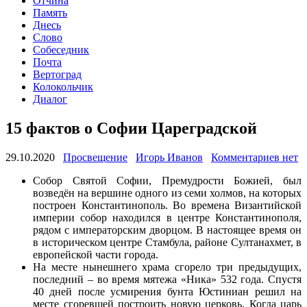
Отчина
Память
Днесь
Слово
Собеседник
Почта
Вертоград
Колокольчик
Диалог
15 фактов о Софии Цареградской
29.10.2020
Просвещение
Игорь Иванов
Комментариев нет
Собор Святой Софии, Премудрости Божией, был
возведён на вершине одного из семи холмов, на которых
построен Константинополь. Во времена Византийской
империи собор находился в центре Константинополя,
рядом с императорским дворцом. В настоящее время он
в историческом центре Стамбула, районе Султанахмет, в
европейской части города.
На месте нынешнего храма сгорело три предыдущих,
последний – во время мятежа «Ника» 532 года. Спустя
40 дней после усмирения бунта Юстиниан решил на
месте сгоревшей построить новую церковь. Когда царь