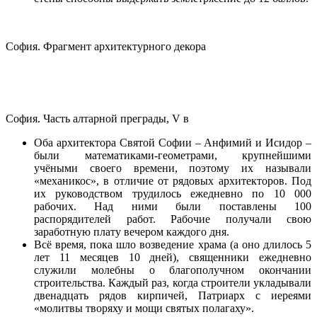
София. Фрагмент архитектурного декора
София. Часть алтарной преграды, V в
Оба архитектора Святой Софии – Анфимий и Исидор –
были математиками-геометрами, крупнейшими
учёными своего времени, поэтому их называли
«механикос», в отличие от рядовых архитекторов. Под
их руководством трудилось ежедневно по 10 000
рабочих. Над ними были поставлены 100
распорядителей работ. Рабочие получали свою
заработную плату вечером каждого дня.
Всё время, пока шло возведение храма (а оно длилось 5
лет 11 месяцев 10 дней), священники ежедневно
служили молебны о благополучном окончании
строительства. Каждый раз, когда строители укладывали
двенадцать рядов кирпичей, Патриарх с иереями
«молитвы творяху и мощи святых полагаху».