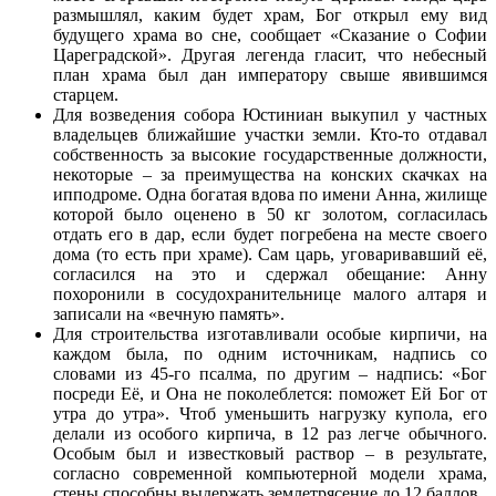
размышлял, каким будет храм, Бог открыл ему вид
будущего храма во сне, сообщает «Сказание о Софии
Цареградской». Другая легенда гласит, что небесный
план храма был дан императору свыше явившимся
старцем.
Для возведения собора Юстиниан выкупил у частных
владельцев ближайшие участки земли. Кто-то отдавал
собственность за высокие государственные должности,
некоторые – за преимущества на конских скачках на
ипподроме. Одна богатая вдова по имени Анна, жилище
которой было оценено в 50 кг золотом, согласилась
отдать его в дар, если будет погребена на месте своего
дома (то есть при храме). Сам царь, уговаривавший её,
согласился на это и сдержал обещание: Анну
похоронили в сосудохранительнице малого алтаря и
записали на «вечную память».
Для строительства изготавливали особые кирпичи, на
каждом была, по одним источникам, надпись со
словами из 45-го псалма, по другим – надпись: «Бог
посреди Её, и Она не поколеблется: поможет Ей Бог от
утра до утра». Чтоб уменьшить нагрузку купола, его
делали из особого кирпича, в 12 раз легче обычного.
Особым был и известковый раствор – в результате,
согласно современной компьютерной модели храма,
стены способны выдержать землетрясение до 12 баллов.