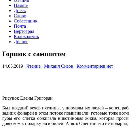
Отчина
Память
Днесь
Слово
Собеседник
Почта
Вертоград
Колокольчик
Диалог
Горшок с самшитом
14.05.2019
Чтение
Михаил Сизов
Комментариев нет
Рисунок Елены Григорян
Был поздний вечер пятницы, у нормальных людей – конец рабо
задних фонарей в этом потоке помигивали, готовые тоже вот-в
губы его слегка обжигала никотиновая жижа, которая проса
довеском к подарку на юбилей. А зять Олег ничего не подарил