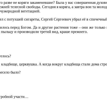
то разве не коряги закаменевшие? Была у вас совершенная духовн
ежней телесной свободы. Сегодня я коряга, а завтра вон та моло
 чужеродной вегетацией.
пел с потухшей сигареты, Сергей Сергеевич убрал её в спичечны
лось перед Богом. Да и другие растения тоже – они же только 
 пыльцу и производили третий вид, краше прежнего.
телось?
, кладбище, церквушка. А когда вокруг кладбища стали дома стро
весело было?
агробной участи…