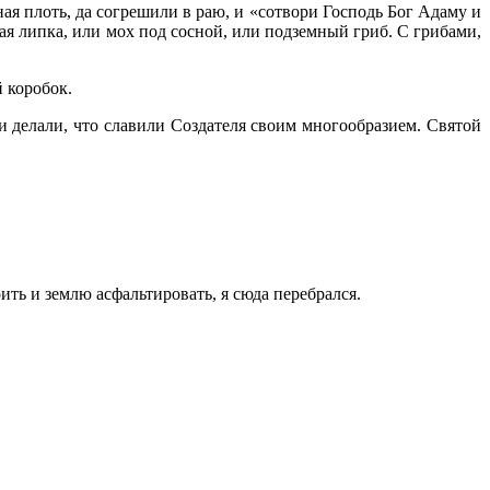
ая плоть, да согрешили в раю, и «сотвори Господь Бог Адаму и
дая липка, или мох под сосной, или подземный гриб. С грибами,
й коробок.
и делали, что славили Создателя своим многообразием. Святой
ить и землю асфальтировать, я сюда перебрался.