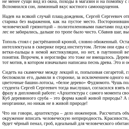
не менее сущи вид из окна, походы в магазин и на помойку с
Вспомнился сон, лимонный вкус костного самоощущения.
Надев на всякий случай плащ-дождевик, Сергей Сергеевич отп
старика без выражения, как на пустое место. Посторонившис
человеческой грязнотцой – полиэтиленовыми пакетами под ку
лес не забирались, дальше по тропе было чисто. Сбавив шаг, 
Тополь стоял с растрёпанной кроной, словно обиженный. Оста
интеллектуала в скверике перед институтом. Летом они едва 
ветки-пальцы в немой жестикуляции, но нет, в паутинной в
понятия. Впрочем, в иероглифы это тоже не вмещалось. Дере
тот мотив, в котором изначально написана песнь древа. Это и
Сидеть на скамеечке между лекций и, попыхивая сигаретой, гл
беспокоили его, дымили в сторонке, за исключением одного 
цветочные башни-лотосы, «белое дерево» Фудзимото. Чушь пол
студента Сергей Сергеевич тогда выслушал, согласился взять 
фразу в дипломной работе: «Архитектура с самого момента св
Куб деревянного сруба – это форма какой живой природы? А
неорганике, но никак не в живой природе!
Что ни говори, архитектура – дело инженеров. Рассчитать о
окружение вписать человеческую неприродность. Красивости,
будет чёрный пенал, гроб, идеальный для человеческого обитан