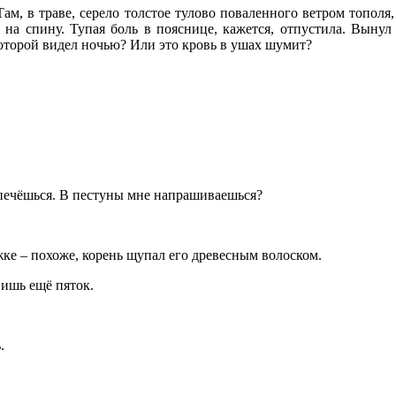
Там, в траве, серело толстое тулово поваленного ветром топол
я на спину. Тупая боль в пояснице, кажется, отпустила. Выну
 которой видел ночью? Или это кровь в ушах шумит?
 печёшься. В пестуны мне напрашиваешься?
ке – похоже, корень щупал его древесным волоском.
вишь ещё пяток.
.