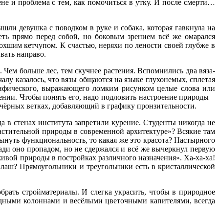
не и проблема с тем, как помочиться в утку. И после смерти…
шли девушка с поводком в руке и собака, которая гавкнула на
деть прямо перед собой, но боковым зрением всё же омарался
хшим кетчупом. К счастью, неряхи по лености своей глубже в
вать направо.
Чем больше лес, тем скучнее растения. Вспомнились два вяза-
лу казалось, что вязы общаются на языке глухонемых, сплетая
глифического, выражающего ломким рисунком целые слова или
нии. Чтобы понять его, надо подловить настроение природы –
а чёрных ветках, добавляющий в графику пронзительности.
да в стенах института запретили курение. Студенты никогда не
астительной природы в современной архитектуре»? Всякие там
ынуть функциональность, то какая же это красота? Настырного
пади оно пропадом, но не сдержался и всё же вычеркнул первую
ивой природы в постройках различного назначения». Ха-ха-ха!
лаш? Прямоугольники и треугольники есть в кристаллической
брать стройматериалы. И слегка украсить, чтобы в природное
видными колоннами и весёлыми цветочными капителями, всегда