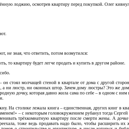
клённую лоджию, осмотрев квартиру перед покупкой. Олег кивнул
ют.
от, не зная, что ответить, потом возмутился:
ить, то квартиру будет легче продать и купить в другом районе.
сибо.
он стоял молчащей стеной в квартале от дома с другой сторон
, а ни люстр, ни оконных штор. Зачем дому люстры? Это же дом.
е родную дочку, которая давно жила сама по себе – в одном с ним
н.
ну. На столике лежала книга – единственная, других книг в квар
ламенем!» – с некоторым головокружением рубанул тогда Сергей 
зменивать трёхкомнатную квартиру после смерти жены. А дочке 
реехала, тоже ведь продавать надо было, чтобы расширить их ж
томов о строительстве и архитектуре, в числе которых и биб