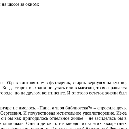
 на шоссе за окном:
ы. Убрав «ингалятор» в футлярчик, старик вернулся на кухню,
 Когда старик выходил погулять или в магазин, то возвращался
 городе, но на другом континенте. И от этого остаток жизни был
тире не имелось. «Папа, а твоя библиотека?» – спросила дочь,
Сергеевич. И почувствовал мстительное удовлетворение. Из-за
ой бы как пригодилось отдельное жильё – не засиделась бы в
илплощадь. Они и деток-то не заводят из-за этих квадратных
лиографические редкости. Их куда девать? Выкинуть? Решение