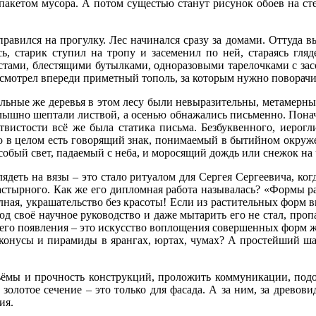
 пакетом мусора. А потом сущестью станут рисунок обоев на сте
равился на прогулку. Лес начинался сразу за домами. Оттуда вы
ь, старик ступил на тропу и засеменил по ней, стараясь гля
стами, блестящими бутылками, одноразовыми тарелочками с засо
высмотрел впереди приметный тополь, за которым нужно поворачи
льные же деревья в этом лесу были невыразительны, метамерны. 
слышно шептали листвой, а осенью обнажались письменно. Понача
етвистости всё же была статика письма. Безбуквенного, иеро
во в целом есть говорящий знак, понимаемый в бытийном окруже
 особый свет, падаемый с неба, и моросящий дождь или снежок н
ядеть на вязы – это стало ритуалом для Сергея Сергеевича, ког
настырного. Как же его дипломная работа называлась? «Формы р
ная, украшательство без красоты! Если из растительных форм в
под своё научное руководство и даже мытарить его не стал, про
оего появления – это искусство воплощения совершенных форм ж
 конусы и пирамиды в ярангах, юртах, чумах? А простейший ша
бъёмы и прочность конструкций, проложить коммуникации, подо
 золотое сечение – это только для фасада. А за ним, за древо
ия.