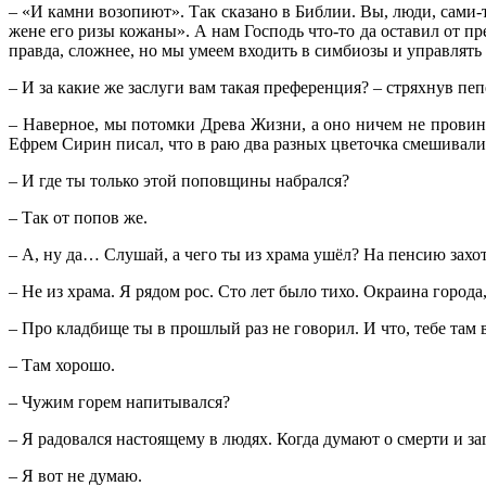
– «И камни возопиют». Так сказано в Библии. Вы, люди, сами-
жене его ризы кожаны». А нам Господь что-то да оставил от пр
правда, сложнее, но мы умеем входить в симбиозы и управлять
– И за какие же заслуги вам такая преференция? – стряхнув пе
– Наверное, мы потомки Древа Жизни, а оно ничем не провини
Ефрем Сирин писал, что в раю два разных цветочка смешивали
– И где ты только этой поповщины набрался?
– Так от попов же.
– А, ну да… Слушай, а чего ты из храма ушёл? На пенсию захо
– Не из храма. Я рядом рос. Сто лет было тихо. Окраина города
– Про кладбище ты в прошлый раз не говорил. И что, тебе там 
– Там хорошо.
– Чужим горем напитывался?
– Я радовался настоящему в людях. Когда думают о смерти и з
– Я вот не думаю.