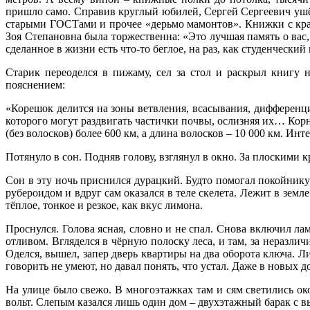
пришло само. Справив круглый юбилей, Сергей Сергеевич ушёл 
старыми ГОСТами и прочее «дерьмо мамонтов». Книжки с крас
Зоя Степановна была торжественна: «Это лучшая память о вас
сделанное в жизни есть что-то беглое, на раз, как студенческий
Старик переоделся в пижаму, сел за стол и раскрыл книгу н
пояснением:
«Корешок делится на зоны ветвления, всасывания, дифференци
которого могут раздвигать частички почвы, ослизняя их… Ко
(без волосков) более 600 км, а длина волосков – 10 000 км. 
Потянуло в сон. Подняв голову, взглянул в окно. За плоскими
Сон в эту ночь приснился дурацкий. Будто помогал покойнику
рубероидом и вдруг сам оказался в теле скелета. Лежит в земл
тёплое, тонкое и резкое, как вкус лимона.
Проснулся. Голова ясная, словно и не спал. Снова включил ла
отливом. Вгляделся в чёрную полоску леса, и там, за неразли
Оделся, вышел, запер дверь квартиры на два оборота ключа. Л
говорить не умеют, но давал понять, что устал. Даже в новых 
На улице было свежо. В многоэтажках там и сям светились о
вольт. Слепым казался лишь один дом – двухэтажный барак с 