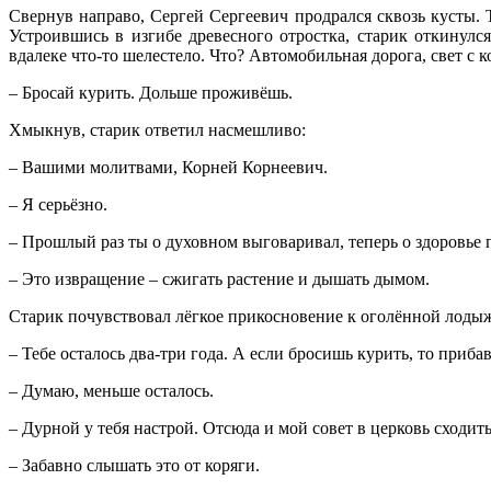
Свернув направо, Сергей Сергеевич продрался сквозь кусты. 
Устроившись в изгибе древесного отростка, старик откинулс
вдалеке что-то шелестело. Что? Автомобильная дорога, свет с
– Бросай курить. Дольше проживёшь.
Хмыкнув, старик ответил насмешливо:
– Вашими молитвами, Корней Корнеевич.
– Я серьёзно.
– Прошлый раз ты о духовном выговаривал, теперь о здоровье
– Это извращение – сжигать растение и дышать дымом.
Старик почувствовал лёгкое прикосновение к оголённой лодыж
– Тебе осталось два-три года. А если бросишь курить, то приба
– Думаю, меньше осталось.
– Дурной у тебя настрой. Отсюда и мой совет в церковь сходить
– Забавно слышать это от коряги.