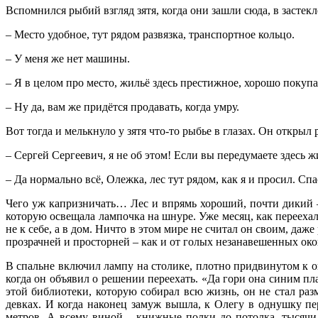
Вспомнился рыбий взгляд зятя, когда они зашли сюда, в засте
– Место удобное, тут рядом развязка, транспортное кольцо.
– У меня же нет машины.
– Я в целом про место, жильё здесь престижное, хорошо покупа
– Ну да, вам же придётся продавать, когда умру.
Вот тогда и мелькнуло у зятя что-то рыбье в глазах. Он открыл р
– Сергей Сергеевич, я не об этом! Если вы передумаете здесь ж
– Да нормально всё, Олежка, лес тут рядом, как я и просил. Спа
Чего уж капризничать… Лес и впрямь хороший, почти дикий – 
которую освещала лампочка на шнуре. Уже месяц, как переехал
не к себе, а в дом. Ничто в этом мире не считал он своим, даж
прозрачней и просторней – как и от голых незанавешенных око
В спальне включил лампу на столике, плотно придвинутом к ок
когда он объявил о решении переехать. «Да гори она синим п
этой библиотеки, которую собирал всю жизнь, он не стал ра
девках. И когда наконец замуж вышла, к Олегу в однушку пе
метров. А всему виной – книжные полки до потолка, тысячи 