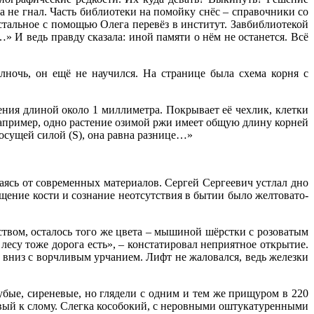
а не гнал. Часть библиотеки на помойку снёс – справочники со
тальное с помощью Олега перевёз в институт. Завбиблиотекой
 И ведь правду сказала: иной памяти о нём не останется. Всё
олночь, он ещё не научился. На странице была схема корня с
ения длиной около 1 миллиметра. Покрывает её чехлик, клетки
апример, одно растение озимой ржи имеет общую длину корней
сосущей силой (S), она равна разнице…»
аясь от современных материалов. Сергей Сергеевич устлал дно
щущение кости и сознание неотсутствия в бытии было желтовато-
еством, осталось того же цвета – мышиной шёрстки с розоватым
лесу тоже дорога есть», – констатировал неприятное открытие.
л вниз с ворчливым урчанием. Лифт не жаловался, ведь железки
бые, сиреневые, но глядели с одним и тем же прищуром в 220
овый к слому. Слегка кособокий, с неровными оштукатуренными