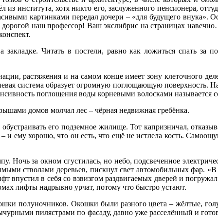
из института, хотя никто его, заслуженного пенсионера, оттуд
ивыми картинками передал дочери – «для будущего внука». Ос
, дорогой наш профессор! Ваш экслибрис на страницах навечно…»
 конспект.
а закладке. Читать в постели, равно как ложиться спать за п
ации, растяжения и на самом конце имеет зону клеточного дел
рневая система образует огромную поглощающую поверхность. Н
Интенсивность поглощения воды корневыми волосками называется 
 крышами домов молчал лес – чёрная недвижная гребёнка.
 обустраивать его подземное жилище. Тот капризничал, отказыв
е – и ему хорошо, что он есть, что ещё не истлела кость. Самоо
мпу. Ночь за окном сгустилась, но небо, подсвеченное электрич
чимыми стволами деревьев, пискнул свет автомобильных фар. «В 
ифт впустил в себя со взвизгом раздвигаемых дверей и погружа
домах лифты надрывно урчат, потому что быстро устают.
кошки полуночников. Окошки были разного цвета – жёлтые, голу
вычурными пилястрами по фасаду, давно уже расселённый и гот