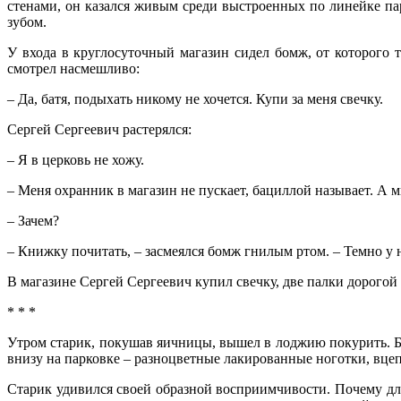
стенами, он казался живым среди выстроенных по линейке па
зубом.
У входа в круглосуточный магазин сидел бомж, от которого т
смотрел насмешливо:
– Да, батя, подыхать никому не хочется. Купи за меня свечку.
Сергей Сергеевич растерялся:
– Я в церковь не хожу.
– Меня охранник в магазин не пускает, бациллой называет. А м
– Зачем?
– Книжку почитать, – засмеялся бомж гнилым ртом. – Темно у 
В магазине Сергей Сергеевич купил свечку, две палки дорогой
* * *
Утром старик, покушав яичницы, вышел в лоджию покурить. Б
внизу на парковке – разноцветные лакированные ноготки, вце
Старик удивился своей образной восприимчивости. Почему для