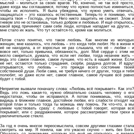
мыслей – молиться за своих врагов. Но, конечно, не так всё просто,
даже когда мы соглашаемся, потому что нужно полностью измениться,
чтобы их исполнять. Я была убеждена, что нужно уметь отвечать,
защищаться – это казалось естественным. Теперь-то я понимаю, что
защита твоя – Господь, лучше Него никто защитить не сможет. Злом и
гневом зло не остановишь, только добром и любовью. И ещё открылось,
какой вред причиняют сами себе люди, которые нападает на других, –
мне стало их жаль. Что тут остаётся-то, кроме как молиться.
Потом стало понятно, что такое любовь. Как многим из молодых
женщин, мне казалось, что любовь – это когда тебя любят. Но в жизни я
её не находила, а от взрослых не раз слышала, что её – любви – и
вовсе нет, только привычка, обязанность, долг. Моё сердце с этим не
могло смириться, думала, что если нет любви, тогда незачем жить –
ведь это самое главное, самое лучшее, что есть в нашей жизни. Если
её нет, остаются только страдания, скорби, раздача долгов. И вдруг
открывается, что любовь – это прежде всего состояние твоей
собственной души. Люби сама, не требуя ничего от других, тогда и тебя
полюбят, но даже если нет, самое главное, самое лучшее всё равно
будет с тобой.
Неприятие вызвали поначалу слова: «Любовь всё покрывает». Как это?
Ведь это ложь какая-то, нужно обязательно сказать человеку о его
недостатках, чтобы он исправился. А потом понимаешь, что, когда
видишь в ближнем главное, достойное любви, его слабости отходят на
второй план и только тогда ты можешь ему помочь. Уж что-что, а мы
умеем чувствовать сразу: с любовью с тобой говорят, которая всё
покрывает, или с раздражением, которое рассматривает твои грехи в
увеличительное стекло.
За год я очень многое переосмыслила, совсем другими глазами стала
смотреть на мир. Я поняла, как это ужасно скучно – жить без Бога.
Общалась со знакомыми, которым это ещё не открылось, и видела