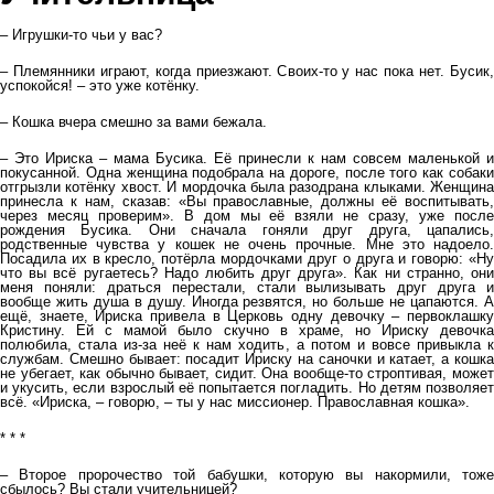
– Игрушки-то чьи у вас?
– Племянники играют, когда приезжают. Своих-то у нас пока нет. Бусик,
успокойся! – это уже котёнку.
– Кошка вчера смешно за вами бежала.
– Это Ириска – мама Бусика. Её принесли к нам совсем маленькой и
покусанной. Одна женщина подобрала на дороге, после того как собаки
отгрызли котёнку хвост. И мордочка была разодрана клыками. Женщина
принесла к нам, сказав: «Вы православные, должны её воспитывать,
через месяц проверим». В дом мы её взяли не сразу, уже после
рождения Бусика. Они сначала гоняли друг друга, цапались,
родственные чувства у кошек не очень прочные. Мне это надоело.
Посадила их в кресло, потёрла мордочками друг о друга и говорю: «Ну
что вы всё ругаетесь? Надо любить друг друга». Как ни странно, они
меня поняли: драться перестали, стали вылизывать друг друга и
вообще жить душа в душу. Иногда резвятся, но больше не цапаются. А
ещё, знаете, Ириска привела в Церковь одну девочку – первоклашку
Кристину. Ей с мамой было скучно в храме, но Ириску девочка
полюбила, стала из-за неё к нам ходить, а потом и вовсе привыкла к
службам. Смешно бывает: посадит Ириску на саночки и катает, а кошка
не убегает, как обычно бывает, сидит. Она вообще-то строптивая, может
и укусить, если взрослый её попытается погладить. Но детям позволяет
всё. «Ириска, – говорю, – ты у нас миссионер. Православная кошка».
* * *
– Второе пророчество той бабушки, которую вы накормили, тоже
сбылось? Вы стали учительницей?