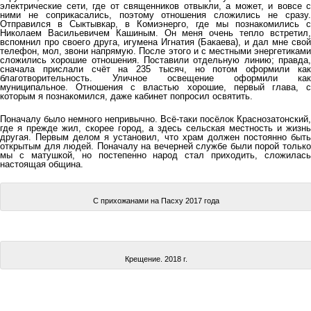
электрические сети, где от священников отвыкли, а может, и вовсе с
ними не соприкасались, поэтому отношения сложились не сразу.
Отправился в Сыктывкар, в Комиэнерго, где мы познакомились с
Николаем Васильевичем Кашиным. Он меня очень тепло встретил,
вспомнил про своего друга, игумена Игнатия (Бакаева), и дал мне свой
телефон, мол, звони напрямую. После этого и с местными энергетиками
сложились хорошие отношения. Поставили отдельную линию; правда,
сначала прислали счёт на 235 тысяч, но потом оформили как
благотворительность. Уличное освещение оформили как
муниципальное. Отношения с властью хорошие, первый глава, с
которым я познакомился, даже кабинет попросил освятить.
Поначалу было немного непривычно. Всё-таки посёлок Краснозатонский,
где я прежде жил, скорее город, а здесь сельская местность и жизнь
другая. Первым делом я установил, что храм должен постоянно быть
открытым для людей. Поначалу на вечерней службе были порой только
мы с матушкой, но постепенно народ стал приходить, сложилась
настоящая община.
С прихожанами на Пасху 2017 года
Крещение. 2018 г.