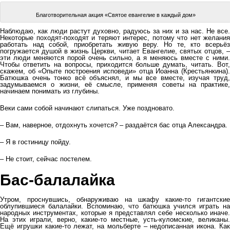
Благотворительная акция «Святое евангелие в каждый дом»
Наблюдаю, как люди растут духовно, радуюсь за них и за нас. Не все.
Некоторые походят-походят и теряют интерес, потому что нет желания
работать над собой, приобретать живую веру. Но те, кто всерьёз
погружается душой в жизнь Церкви, читает Евангелие, святых отцов, –
эти люди меняются порой очень сильно, а я меняюсь вместе с ними.
Чтобы ответить на вопросы, приходится больше думать, читать. Вот,
скажем, об «Опыте построения исповеди» отца Иоанна (Крестьянкина).
Батюшка очень тонко всё объяснял, и мы все вместе, изучая труд,
задумываемся о жизни, её смысле, применяя советы на практике,
начинаем понимать из глубины.
Веки сами собой начинают слипаться. Уже поздновато.
– Вам, наверное, отдохнуть хочется? – раздаётся бас отца Александра.
– Я в гостиницу пойду.
– Не стоит, сейчас постелем.
Бас-балалайка
Утром, проснувшись, обнаруживаю на шкафу какие-то гигантские
облупившиеся балалайки. Вспоминаю, что батюшка учился играть на
народных инструментах, которые я представлял себе несколько иначе.
На этих играли, верно, какие-то местные, усть-куломские, великаны.
Ещё игрушки какие-то лежат, на мольберте – недописанная икона. Как