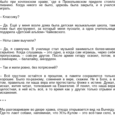
было при кочпонском храме, где в Прокопьевском приделе стояло
пианино. Когда никого не было, церковь была закрыта, и я учился
играть.
– Классику?
– Да. Ещё у меня возле дома была детская музыкальная школа, там
тоже был инструмент, за который меня пускали, а одна учительница
подарила «Детский альбом» Чайковского.
– Ноты сами выучили?
– Да, я самоучка. В училище стал музыкой заниматься более-менее
серьёзно. Когда слушаешь – это одно, а когда сам играешь, через себя
пропускаешь – совсем другое. После армии гитару освоил, потом, в
семинарии, – балалайку, аккордеон.
– Так и жили ровно, без потрясений?
– Всё грустное остаётся в прошлом, в памяти сохраняется только
хорошее. Было по-разному, сомнения в вере, скажем. Не в Боге, а в
том, правильна ли наша вера или протестанты ближе к истине. Думал,
искал, жития читал, толкования на Евангелие. И понял, что наша вера
целостная, в ней есть всё, в то время как у других только отрывки и
искажения.
* * *
Мы разговариваем во дворе храма, откуда открывается вид на Вычегду.
Где-то лают собаки, напоминая, что Усть-Кулом – это всё-таки село, в