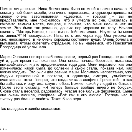
Помню лица певчих. Нина Левченкова была со мной с самого начала. В
семье у неё были скорби, она очень переживала, а однажды пришла на
спевку очень взволнованная. «Девочки, – говорит, – вы не
представляете, мне приснилось, что я умерла во сне. Оказалась в
каком-то тёмном месте, пещере, и поняла, что меня больше нет на
земле. Это было так реально, до сих пор мурашки по телу. Начала
кричать: “Матерь Божия, я всю жизнь Тебе молилась. Неужели Ты меня
оставишь?!” И проснулась». Нины не стало через год. Она умерла во
сне, неожиданно, в не очень хорошем состоянии души. Очень болела и
выпивала, чтобы облегчить страдания. Но мы надеемся, что Пресвятая
Богородица её услышала.
Мария Опарина повторно заболела раком, первый раз Господь не дал ей
уйти, дал время на покаяние. Она снова начала бороться, пыталась
выкарабкаться, и это продолжалось года два. Меня поразило, как она
изменилась: какой была до болезни и какой стала, показав нам, как
нужно уходить. Это были две разные Маши. Молилась непрестанно, уже
будучи прикованной к постели, а однажды, смотрю, улыбается,
счастливая такая. Говорит, что когда читала акафист Пречистой, то как
бы забылась и ощутила такую любовь Божию, какой у людей не бывает.
После этого сказала: «Я теперь больше вообще ничего не боюсь».
Снова стала весёлой, радовалась, угасая всё больше физически. Сына
она очень любила, говорила: «Вот как я его люблю, Господь нас в
тысячу раз больше любит». Такая была вера.
Так мы здесь и живём-спасаемся.
* * *