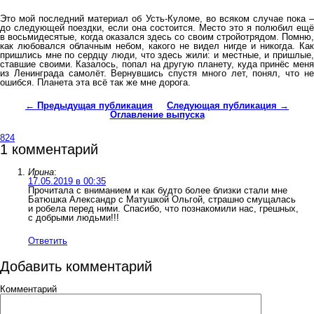
Это мой последний материал об Усть-Куломе, во всяком случае пока –
до следующей поездки, если она состоится. Место это я полюбил ещё
в восьмидесятые, когда оказался здесь со своим стройотрядом. Помню,
как любовался облачным небом, какого не видел нигде и никогда. Как
пришлись мне по сердцу люди, что здесь жили: и местные, и пришлые,
ставшие своими. Казалось, попал на другую планету, куда принёс меня
из Ленинграда самолёт. Вернувшись спустя много лет, понял, что не
ошибся. Планета эта всё так же мне дорога.
← Предыдущая публикация
Следующая публикация →
Оглавление выпуска
824
1 комментарий
Ирина
:
17.05.2019 в 00:35
Прочитала с вниманием и как будто более близки стали мне
Батюшка Александр с Матушкой Ольгой, страшно смущалась
и робела перед ними. Спасибо, что познакомили нас, грешных,
с добрыми людьми!!!
Ответить
Добавить комментарий
Комментарий