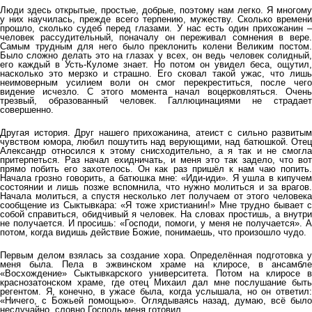
Люди здесь открытые, простые, добрые, поэтому нам легко. Я многому
у них научилась, прежде всего терпению, мужеству. Сколько времени
прошло, сколько судеб перед глазами. У нас есть один прихожанин –
человек рассудительный, поначалу он переживал сомнения в вере.
Самым трудным для него было преклонить колени Великим постом.
Было сложно делать это на глазах у всех, он ведь человек солидный,
его каждый в Усть-Куломе знает. Но потом он увидел беса, ощутил,
насколько это мерзко и страшно. Его сковал такой ужас, что лишь
неимоверным усилием воли он смог перекреститься, после чего
видение исчезло. С этого момента начал воцерковляться. Очень
трезвый, образованный человек. Галлюцинациями не страдает
совершенно.
Другая история. Друг нашего прихожанина, атеист с сильно развитым
чувством юмора, любил пошутить над верующими, над батюшкой. Отец
Александр относился к этому снисходительно, а я так и не смогла
притерпеться. Раз начал ехидничать, и меня это так задело, что вот
прямо побить его захотелось. Он как раз пришёл к нам чаю попить.
Начала грозно говорить, а батюшка мне: «Иди-иди». Я ушла в кипучем
состоянии и лишь позже вспомнила, что нужно молиться и за врагов.
Начала молиться, а спустя несколько лет получаем от этого человека
сообщение из Сыктывкара: «Я тоже христианин!» Мне трудно бывает с
собой справиться, обидчивый я человек. На словах простишь, а внутри
не получается. И просишь: «Господи, помоги, у меня не получается». А
потом, когда видишь действие Божие, понимаешь, что произошло чудо.
Первым делом взялась за создание хора. Определённая подготовка у
меня была. Пела в эжвинском храме на клиросе, в ансамбле
«Восхождение» Сыктывкарского университета. Потом на клиросе в
краснозатонском храме, где отец Михаил дал мне послушание быть
регентом. Я, конечно, в ужасе была, когда услышала, но он ответил:
«Ничего, с Божьей помощью». Оглядываясь назад, думаю, всё было
неслучайно, словно Господь меня готовил.