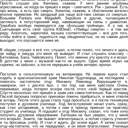
Просто слушал рок. Кинчева, скажем. У него ранние альбомы
агрессивные, но когда он пришёл к вере – смягчился. Рок – разный. Есть
про жизнь, а есть про смерть. Кипелов, скажем, в «Беспечном ангеле»
вполне приемлем. Но западный рок чаще всё-таки связан со смертью.
Возьмём Pantera или Megadeth, Sepultura и другие, пытающиеся
заглянуть в потусторонний мир, намекающие на связь с диаволом.
Sepultura вообще переводится как «Большая гробница». А у нас в
Сыктывкаре есть своя группа KillDeaD, «Убийцы смерти» – в том же
ряду. Алкоголь, наркотики, музыка соответствующая – всё для того,
чтобы войти в транс, подняться над обыденностью, но на самом деле
выходит, что опускаются ниже её.
В общем, слушал я всё это, слушал, а потом понял, что ничего я здесь
не найду и никуда это меня не выведет. И стал слушать классику –
Бетховена, Баха, Чайковского. Понял, что именно эту красоту я и искал.
В детстве у меня с музыкой как-то не вышло. Одно время играл на
скрипке, но заболел, а после перерыва в учёбе интерес пропал.
Поступил в сельхозтехникум на ветеринара. На первом курсе стал
ходить в краснозатонский храм Николая Чудотворца, на последнем –
помогать настоятелю отцу Михаилу Левковцу. Верующим-то я,
наверное, лет с десяти был, с тех пор, как меня крестили. Очень
переживал, когда потерял вскоре после этого свой первый крестик.
Спустя несколько лет пришёл в храм уже самостоятельно. Как-то перед
Пасхой батюшка попросил прихожан помочь прибраться, и меня отвели
в алтарь. После этого душа стала туда проситься, и я после техникума
поступил в духовное училище. Ход богослужения начал учить сразу,
как стал алтарником, а потом к нам в приход приехал на практику
студент из училища. Я подошёл к отцу Михаилу, сказал, что тоже хочу
получить духовное образование. Батюшка не был уверен, что у меня
это всерьёз. Знаете, так бывает: впечатлишься, а потом страсть утихнет
и ты бросаешь учёбу. И стал я ждать. До осени ждал. А затем сказал
отцу-настоятелю, что не передумал, и он меня благословил. Училище