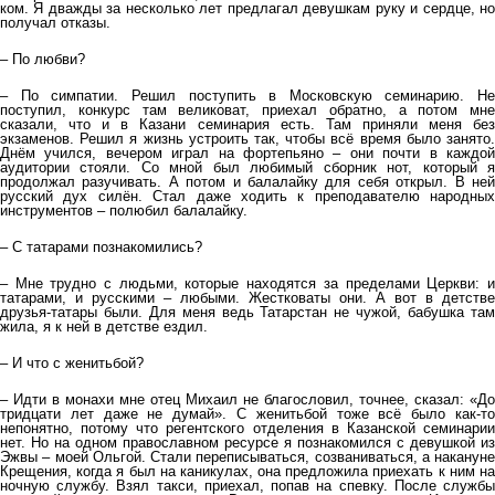
ком. Я дважды за несколько лет предлагал девушкам руку и сердце, но
получал отказы.
– По любви?
– По симпатии. Решил поступить в Московскую семинарию. Не
поступил, конкурс там великоват, приехал обратно, а потом мне
сказали, что и в Казани семинария есть. Там приняли меня без
экзаменов. Решил я жизнь устроить так, чтобы всё время было занято.
Днём учился, вечером играл на фортепьяно – они почти в каждой
аудитории стояли. Со мной был любимый сборник нот, который я
продолжал разучивать. А потом и балалайку для себя открыл. В ней
русский дух силён. Стал даже ходить к преподавателю народных
инструментов – полюбил балалайку.
– С татарами познакомились?
– Мне трудно с людьми, которые находятся за пределами Церкви: и
татарами, и русскими – любыми. Жестковаты они. А вот в детстве
друзья-татары были. Для меня ведь Татарстан не чужой, бабушка там
жила, я к ней в детстве ездил.
– И что с женитьбой?
– Идти в монахи мне отец Михаил не благословил, точнее, сказал: «До
тридцати лет даже не думай». С женитьбой тоже всё было как-то
непонятно, потому что регентского отделения в Казанской семинарии
нет. Но на одном православном ресурсе я познакомился с девушкой из
Эжвы – моей Ольгой. Стали переписываться, созваниваться, а накануне
Крещения, когда я был на каникулах, она предложила приехать к ним на
ночную службу. Взял такси, приехал, попав на спевку. После службы