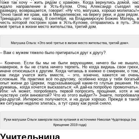
тоже так хочу – жить рядом с храмом». Когда вернулись домой, нас
ждало направление в Усть-Кулом. Отец Александр съездил на
разведку, возвращается, говорит: «Ну что, матушка, хорошо молилась!»
Точно такой же храм, как в Менделеевске, на берегу реки, и дом рядом.
Тринадцать лет назад, 8 сентября, на Владимирскую Божию Матерь, в
честь которой построен храм в Усть-Куломе, отправились в путь. Это
моё третье в жизни место жительства, третий дом.
Матушка Ольга: «Это моё третье в жизни место жительства, третий дом».
– Вам с мужем тяжело было притираться друг к другу?
– Конечно. Если бы мы не были верующими, ничего бы не вышло,
наверное, я бы не стала ничего терпеть. Но когда видишь свои грехи,
иначе относишься к другим. Когда читаешь в книжке о смирении, о том,
как люди учатся жить вместе, – это, конечно, кажется не очень
сложным. На практике всё по-другому, особенно когда у тебя богатый
опыт жизни до Церкви, подсказывающий какие-то глупые решения. Но
думаешь, когда хочется высказаться: «А дай-ка попробую промолчать».
Или: «А может, попробовать первой попросить прощения, хотя и не
чувствую себя виноватой? Что из этого выйдет?» Знаете, попробовала
раз-другой. Интересно получается, и на душе хорошо. Прежде в такой
же ситуации неделю злилась, а тут сразу как рукой сняло.
Руки матушки Ольги замерзли после купания в источнике Николая Чудотворца (на
Крещение 2019 года)
Учительница