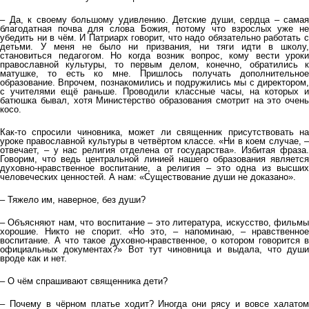
– Да, к своему большому удивлению. Детские души, сердца – самая
благодатная почва для слова Божия, потому что взрослых уже не
убедить ни в чём. И Патриарх говорит, что надо обязательно работать с
детьми. У меня не было ни призвания, ни тяги идти в школу,
становиться педагогом. Но когда возник вопрос, кому вести уроки
православной культуры, то первым делом, конечно, обратились к
матушке, то есть ко мне. Пришлось получать дополнительное
образование. Впрочем, познакомились и подружились мы с директором,
с учителями ещё раньше. Проводили классные часы, на которых и
батюшка бывал, хотя Министерство образования смотрит на это очень
косо.
Как-то спросили чиновника, может ли священник присутствовать на
уроке православной культуры в четвёртом классе. «Ни в коем случае, –
отвечает, – у нас религия отделена от государства». Избитая фраза.
Говорим, что ведь центральной линией нашего образования является
духовно-нравственное воспитание, а религия – это одна из высших
человеческих ценностей. А нам: «Существование души не доказано».
– Тяжело им, наверное, без души?
– Объясняют нам, что воспитание – это литература, искусство, фильмы
хорошие. Никто не спорит. «Но это, – напоминаю, – нравственное
воспитание. А что такое духовно-нравственное, о котором говорится в
официальных документах?» Вот тут чиновница и выдала, что души
вроде как и нет.
– О чём спрашивают священника дети?
– Почему в чёрном платье ходит? Иногда они рясу и вовсе халатом