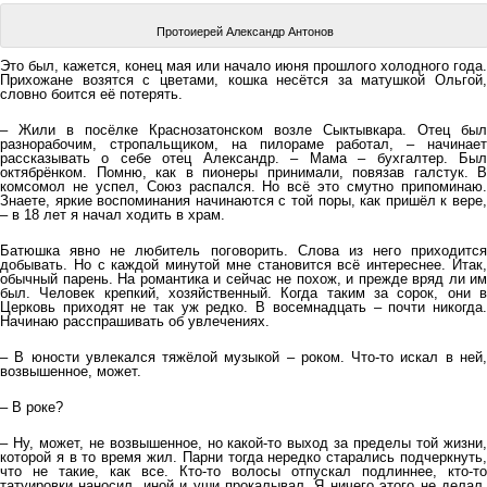
Протоиерей Александр Антонов
Это был, кажется, конец мая или начало июня прошлого холодного года.
Прихожане возятся с цветами, кошка несётся за матушкой Ольгой,
словно боится её потерять.
– Жили в посёлке Краснозатонском возле Сыктывкара. Отец был
разнорабочим, стропальщиком, на пилораме работал, – начинает
рассказывать о себе отец Александр. – Мама – бухгалтер. Был
октябрёнком. Помню, как в пионеры принимали, повязав галстук. В
комсомол не успел, Союз распался. Но всё это смутно припоминаю.
Знаете, яркие воспоминания начинаются с той поры, как пришёл к вере,
– в 18 лет я начал ходить в храм.
Батюшка явно не любитель поговорить. Слова из него приходится
добывать. Но с каждой минутой мне становится всё интереснее. Итак,
обычный парень. На романтика и сейчас не похож, и прежде вряд ли им
был. Человек крепкий, хозяйственный. Когда таким за сорок, они в
Церковь приходят не так уж редко. В восемнадцать – почти никогда.
Начинаю расспрашивать об увлечениях.
– В юности увлекался тяжёлой музыкой – роком. Что-то искал в ней,
возвышенное, может.
– В роке?
– Ну, может, не возвышенное, но какой-то выход за пределы той жизни,
которой я в то время жил. Парни тогда нередко старались подчеркнуть,
что не такие, как все. Кто-то волосы отпускал подлиннее, кто-то
татуировки наносил, иной и уши прокалывал. Я ничего этого не делал.