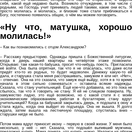
себя, какой ещё недавно была. Возникло отчуждение, в том числе с
родными, но Господь учит принимать людей такими, какие они есть. Я
просто молилась и молилась, и близкие тоже стали приближаться к
Богу, постепенно появилось общее, о чём мы можем поговорить.
«Ну что, матушка, хорошо
молилась!»
– Как вы познакомились с отцом Александром?
– Расскажу предысторию. Однажды пришла с Божественной литургии,
когда в дверь нашей квартиры на четвёртом этаже позвонили.
Открываю: там какая-то бабушка, просит что-нибудь поесть. Пригласила
её войти. Она была опрятная, так что я не опасалась, что даже если
придёт кто-то из родных, то будет недоволен. Денежку какую-то ей
дала, и старушка стала меня расспрашивать, замужем я или нет. «Нет»,
– отвечаю. Она на это сказала, что замуж ещё выйду, хотя я в то время
начала в этом сильно сомневаться – оставила всякие надежды.
Сказала, что стану учительницей. Ещё кое-что добавила, но это пока не
сбылось, так что я говорить не стану. Я ей не слишком поверила. Ну,
замужество ладно, это ещё возможно, но с какой стати я с моим
экономическим образованием, работая в бухгалтерии, стану вдруг
учительницей? Когда за бабушкой закрылась дверь, я подошла к окну и
стала ждать, когда она выйдет из подъезда. Она не вышла. Я долго
ждала, затем вышла на лестничную площадку, спустилась вниз –
старушки нигде не было.
Потом мама вдруг приносит икону – первую в своей жизни. У меня было
несколько, у неё – нет. Сказала, что подошёл выпивший мужчина,
предложил купить. Мама поняла, что купить нужно. Надписи на образе