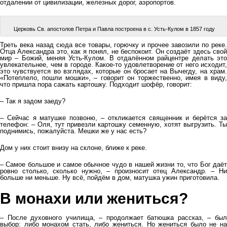
отдалении от цивилизации, железных дорог, аэропортов.
Церковь Св. апостолов Петра и Павла построена в с. Усть-Кулом в 1857 году
Треть века назад сюда все товары, горючку и прочее завозили по реке.
Отца Александра это, как я понял, не беспокоит. Он создаёт здесь свой
мир – Божий, меняя Усть-Кулом. В отдалённом райцентре делать это
увлекательнее, чем в городе. Какое-то удовлетворение от него исходит,
это чувствуется во взглядах, которые он бросает на Вычегду, на храм.
«Потеплело, пошли мошки», – говорит он торжественно, имея в виду,
что пришла пора сажать картошку. Подходит шофёр, говорит:
– Так я задом заеду?
– Сейчас я матушке позвоню, – откликается священник и берётся за
телефон: – Оля, тут привезли картошку семенную, хотят выгрузить. Ты
поднимись, пожалуйста. Мешки же у нас есть?
Дом у них стоит внизу на склоне, ближе к реке.
– Самое большое и самое обычное чудо в нашей жизни то, что Бог даёт
ровно столько, сколько нужно, – произносит отец Александр. – Ни
больше ни меньше. Ну всё, пойдём в дом, матушка ужин приготовила.
В монахи или жениться?
– После духовного училища, – продолжает батюшка рассказ, – был
выбор: либо монахом стать, либо жениться. Но жениться было не на