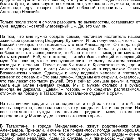
были стёрты, и лишь спустя несколько лет, уже после замужества, отец
Александр вдруг говорит: «Это мой небесный покровитель – князь
Александр Невский».
Только после этого я смогла разобрать по выпуклостям, оставшимся от
букв, надпись: «святой благоверный…». Да, это был он.
На том, что мне нужно создать семью, настаивал настоятель нашей
эжвинской церкви отец Владимир Дунайчик. И так получилось, что мы, с
Божьей помощью, познакомились с отцом Александром. Он тогда ещё
не был отцом, конечно, учился в семинарии. Когда я узнала, что
собирается стать священником, то была в шоке – никогда не мечтала
быть матушкой. Всё, чего хотела, – чтобы был любящий и верующий
муж. Уже поняла, что с неверующим жить не смогу, слишком разные
взгляды и желания. После свадьбы жили в Краснозатонском, где я
помогала при храме, а отец Александр служил в кирульском Свято-
Вознесенском храме. Однажды к нему подошёл человек и протянул
конверт со словами: «Это вам лично». Когда мы его открыли, оказалось,
что там лежат сто тысяч рублей. Это и сейчас большие деньги, а тогда
была ещё более значимая сумма. Мы с мужем столько и в руках
никогда не держали. «Давай, – говорю, – по кредитам расплатимся,
отложим на поездку в Татарстан, а остальное отдадим в храм».
На нас висели кредиты за холодильник и ещё за что-то – это было
очень неприятно, волновало меня, что у нас долги. Так и поступили. На
все неотложные нужды нам хватило тридцати тысяч, остальное
передали отцу Михаилу для краснозатонского храма.
В Татарстане, в городе Менделеевске, живут родственники отца
Александра. Приехали, и очень всё понравилось: погода была хорошая,
храм пришёлся по душе и то, что дом священника стоит рядом – очень
удобно, река недалеко. Идём со службы, и я признаюсь: «Слушай, я