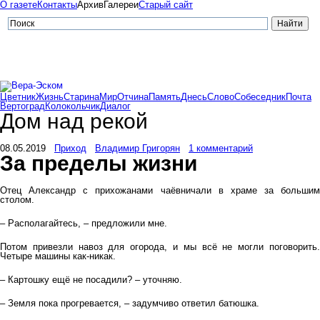
О газете
Контакты
Архив
Галереи
Старый сайт
Цветник
Жизнь
Старина
Мир
Отчина
Память
Днесь
Слово
Собеседник
Почта
Вертоград
Колокольчик
Диалог
Дом над рекой
08.05.2019
Приход
Владимир Григорян
1 комментарий
За пределы жизни
Отец Александр с прихожанами чаёвничали в храме за большим
столом.
– Располагайтесь, – предложили мне.
Потом привезли навоз для огорода, и мы всё не могли поговорить.
Четыре машины как-никак.
– Картошку ещё не посадили? – уточняю.
– Земля пока прогревается, – задумчиво ответил батюшка.