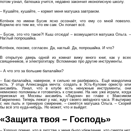
потом узнал, батюшка учится, недавно закончил иконописную школу.
– Кушайте, кушайте, – кормит меня матушка завтраком.
Котёнок по имени Бусик ясно осознаёт, что ему со мной повезло.
Кормлю его тем же, что ем сам. Он лопает всё.
– Бусик, это что такое?! Кыш отсюда! – возмущается матушка Ольга. –
Наглый попрошайка.
Котёнок, похоже, согласен. Да, наглый. Да, попрошайка. И что?
В открытую дверь одной из комнат вижу много книг, как у всех
священников, и электрогитару. Вспоминаю про другие инструменты.
– А что это за большие балалайки?
– Бас-балалайка, наверное, я сильно не разбираюсь. Ещё мандолина
есть. У отца Александра мечта: создать в Усть-Куломе оркестр или
ансамбль. Узнал, что в клубе есть ненужные инструменты, они
немножко поломаны и готовились к списанию. На них уже играли, когда
приезжал из Москвы ансамбль «Ладони» во главе с Максимом
Гавриленко. Теперь лежат у нас, ждут своего звёздного часа. Я вытираю
с них пыль и тренирую смирение, – смеётся матушка Ольга. – Скорей
бы всё это куда-нибудь. Но может, что и выйдет.
«Защита твоя – Господь»
– Хорошо помню, что в детстве у меня было убеждение, что смерти нет,