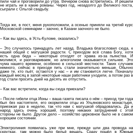
пили чай и проговорили до утра. Вечером снова встретились. И решили
не играть ни в какие романы. Через год, незадолго до Великого поста,
сыграли с Ольгой свадьбу.
Тогда же, в пост, меня рукоположили, а осенью приняли на третий курс
Московской семинарии – заочно, в Казани заочного не было.
– Как вы здесь, в Усть-Куломе, оказались?
– Это случилось тринадцать лет назад. Владыка благословил сюда, к
нашей общей с матушкой радости. С приходом всё слава Богу, хотя
есть одна беда – некоторые отходят от храма из-за пьянства. И
молимся, и разговариваем, но алкоголизм оказывается сильнее. Это
чума нашего времени, особенно в сельской местности. Таких случаев
немного, сейчас в приходе пить стали значительно меньше. Обычно
даже те, кто пьёт, остаются у нас – и им становится легче. Поначалу
каждый месяц в запой некоторые наши работники уходили, а потом раз в
год стали просить дней на десять их отпустить.
– Как вас встретили, когда вы сюда приехали?
– После гибели отца Ионы – ваша газета писала о нём – приход три года
был без настоятеля, его окормляли отцы из Ульяновского монастыря,
приезжая раз в неделю, так что нам с матушкой обрадовались. Да и
народ здесь очень хороший, поэтому никаких затруднений с этой
стороны не было. Другое дело – хозяйство церковное было не в самом
хорошем состоянии.
Электролиния появилась уже при мне, прежде шли два провода на
скрутках, там можно было бельё вешать. Сразу пошёл в Южные