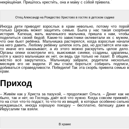
некрещёная. Пришлось крестить, она и маму с собой привела.
Отец Александр на Рождество Христово в гостях в детском садике
Иногда дети приводят взрослых в храм невольно, потому что порой
только Церковь может защитить семью. Была у нас такая скорбная
история. Катюша, мать маленького мальчика, пришла к нам, чтобы
поделиться своей бедой. Какие-то завистники оклеветали их с мужем,
что они бьют ребёнка. Мальчишка растерялся, когда взрослые начали
на него давить. Любому ребёнку шлепок хоть раз, но достаётся или как-
то иначе его наказывают, а из этого можно раскрутить целое дело.
Органы опеки осмотрели его, выискивая синяки, ссадины, царапины,
хотя у какого мальчишки их нет, он ведь где только не лазит. В общем,
жёстко всё закрутилось. Мальчишку забрали, родители несколько
месяцев его не видели. И мы стали бороться: собирать подписи,
добиваться справедливости. Победили! Так эта скорбь привела семью в
храм.
Приход
– Живём как у Христа за пазухой, – продолжает Ольга. – Денег как не
было, так и нет, но Господь даёт всё что нужно. Когда совсем прижмёт,
то на стол что-то подаст, то что-то из вещей, в которых особенно сильно
нуждаешься, иногда хорошую поездку – бесплатно, батюшку даже в
Иерусалим так взяли.
В храме