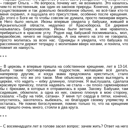
– говорит Ольга. – Но вопроса, почему нет, не возникало. Это казалось
чем-то естественным, как один из законов природы. Конечно, у девочек
существование и так довольно безоблачное обычно, но всё-таки кто-то
меня охранял, я ощущала его присутствие, особенно после крещения.
До этого о Боге не то чтобы совсем не думала, просто пионерам верить
в Него было нельзя. Иконы впервые увидела у бабушки, жившей в
Архангельской области, недалеко от Красноборска. Её деревня
называлась Березонаволок. Иконы были ветхие, а мне нравилось
прибираться в красном углу. Родня над бабушкой посмеивалась, мол,
мракобесие, ничего не поделаешь. А она ничего на это не говорила,
просто молилась за всех нас. Однажды я увидела, что бабушка по
рассеянности держит тетрадку с молитвами вверх ногами, и поняла, что
помнит их наизусть.
* * *
– В церковь я впервые пришла на собственное крещение, лет в 13-14.
Была таким противоречивым подростком, желавшим всё делать
наперекор другим, и когда мама предложила креститься, стало
интересно, что же это такое. Мне объяснили, как нужно выглядеть в
церкви, что надеть – юбку длинную, платочек. Я выслушала, сделала
красивую причёску, платок надевать не стала – он плохо гармонировал
бы с брюками, в которых я отправилась в храм. Захожу. Бабушки, там
сидевшие, обомлели, а одна из них, смачно плюнув в мою сторону,
сказала: «Тьфу на тебя, сатана». У меня тут сердце в пятки, конечно,
опустилось, захотелось выбежать, но благодаря своему упрямству я
осталась. Не помню богослужения, помню только то, что на крещение
нас пришло очень много, стояли в два круга.
* * *
– С восемнадцати лет в голове засел вопрос: зачем жить? Ответ на него