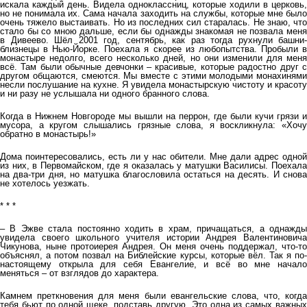
искала каждый день. Видела одноклассниц, которые ходили в церковь,
но не понимала их. Сама начала заходить на службы, которые мне было
очень тяжело выстаивать. Но из последних сил старалась. Не знаю, что
стало бы со мною дальше, если бы однажды знакомая не позвала меня
в Дивеево. Шёл 2001 год, сентябрь, как раз тогда рухнули башни-
близнецы в Нью-Йорке. Поехала я скорее из любопытства. Пробыли в
монастыре недолго, всего несколько дней, но они изменили для меня
всё. Там были обычные девчонки – красивые, которые радостно друг с
другом общаются, смеются. Мы вместе с этими молодыми монахинями
несли послушание на кухне. Я увидела монастырскую чистоту и красоту
и ни разу не услышала ни одного бранного слова.
Когда в Нижнем Новгороде мы вышли на перрон, где были кучи грязи и
мусора, а кругом слышались грязные слова, я воскликнула: «Хочу
обратно в монастырь!»
Дома поинтересовались, есть ли у нас обители. Мне дали адрес одной
из них, в Первомайском, где я оказалась у матушки Василисы. Поехала
на два-три дня, но матушка благословила остаться на десять. И снова
не хотелось уезжать.
* * *
– В Эжве стала постоянно ходить в храм, причащаться, а однажды
увидела своего школьного учителя истории Андрея Валентиновича
Чикунова, ныне протоиерея Андрея. Он меня очень поддержал, что-то
объяснял, а потом позвал на Библейские курсы, которые вёл. Так я по-
настоящему открыла для себя Евангелие, и всё во мне начало
меняться – от взглядов до характера.
Камнем преткновения для меня были евангельские слова, что, когда
тебя бьют по одной щеке, подставь другую. Это одна из самых важных