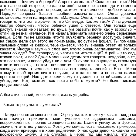
называют. Почему с бородой? А крест из золота? Сколько он стоит? Но
это на первой встрече, когда они ещё ничего не знают, да и немного
робеют. Иногда радуют, спросив, скажем, что сильнее – добро или зло.
Нередко вопросы бывают вообще замечательные. Одна девочка
остановила меня на переменке. «Матушка Ольга, – спрашивает, – вы то
говорите, что Бог в храме, то что Он везде. Как же так?» И ты должен
быстро объяснить, чтобы ребёнок ушёл с ответом. Они только ещё
растут, знаний не хватает, но душа, ум развиты почти как у взрослых –
отличие незначительное. И я начала понимать какие-то очень серьёзные
вещи. Если ты не можешь что-то объяснить ребёнку доступно, значит,
на самом деле сам этого не понимаешь, до сути не дошёл. Ты помнишь
заумные слова из книжки, тебе кажется, что ты знаешь ответ, но только
кажется. Иногда и заумных слов нет, что-то очень расплывчатое. Что мы
знаем об аде? Это сковородки, черти или что-то ещё? А рай – это сад,
птички поют, и всё? Даже маленьким детям это говорить неудобно, а те,
что постарше, и вовсе уйдут ни с чем. Сначала ты ощущаешь огромную
ответственность, потом появляется радость от мысли, что ты
закладываешь в человеке основы его представлений о Боге. Меня
этому в своё время никто не учил, и столько лет я не знала самых
простых вещей. Нас даже если чему-то учили, то не объясняли и не
убеждали. Вот, скажем, как вести себя с мужем? Не было никаких
представлений.
А без этих знаний, мне кажется, жизнь ущербна.
– Какие-то результаты уже есть?
– Плоды появятся много позже. О результатах я смогу сказать, когда ко
мне начнут приходить мои ученики со здоровыми семьями,
воцерковлённые, прочно стоящие на ногах. Если я увижу их в Церкви,
значит, что-то получилось. Хотя уже сейчас есть несколько примеров,
когда дети приводили в храм родителей. У нас одна девочка ходила и в
воскресную школу, и на службы, а через год мы узнали, что она