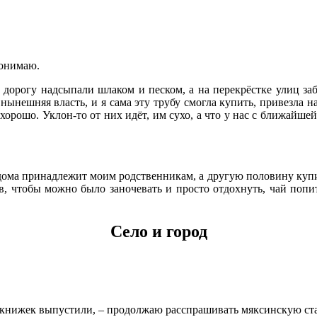
понимаю.
д дорогу надсыпали шлаком и песком, а на перекрёстке улиц за
 нынешняя власть, и я сама эту трубу смогла купить, привезла н
хорошо. Уклон-то от них идёт, им сухо, а что у нас с ближайшей
а дома принадлежит моим родственникам, а другую половину куп
, чтобы можно было заночевать и просто отдохнуть, чай попить
Село и город
 книжек выпустили, – продолжаю расспрашивать мяксинскую стар