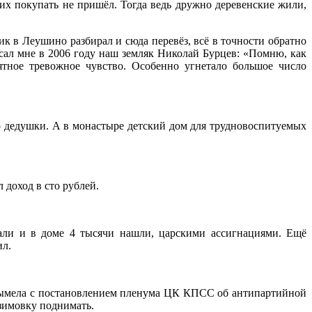
ких покупать не пришёл. Тогда ведь дружно деревенские жили,
к в Леушино разбирал и сюда перевёз, всё в точности обратно
исал мне в 2006 году наш земляк Николай Бурцев: «Помню, как
ятное тревожное чувство. Особенно угнетало большое число
его дедушки. А в монастыре детский дом для трудновоспитуемых
 доход в сто рублей.
рали и в доме 4 тысячи нашли, царскими ассигнациями. Ещё
ил.
ы вымела с постановлением пленума ЦК КПСС об антипартийной
 зимовку поднимать.