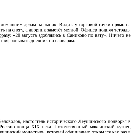
по домашним делам на рынок. Видит: у торговой точки прямо на
ть на снегу, а дворник заметёт метлой. Офицер поднял тетрадь,
азу: «28 августа здоблялись в Саниково по вату». Ничего не
 расшифровывать дневник по словарям:
еловолов, настоятель исторического Леушинского подворья в
 Россию конца XIX века. Потомственный мяксинский кузнец
Леушинский монастырь, который официально открылся как раз в