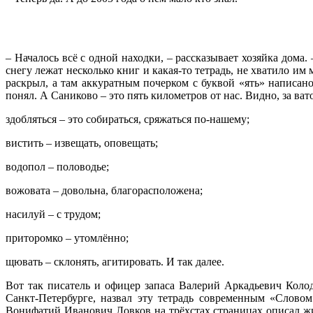
– Началось всё с одной находки, – рассказывает хозяйка дома
снегу лежат несколько книг и какая-то тетрадь, не хватило им
раскрыл, а там аккуратным почерком с буквой «ять» написан
понял. А Саниково – это пять километров от нас. Видно, за ва
здобляться – это собираться, сряжаться по-нашему;
вистить – извещать, оповещать;
водопол – половодье;
вожовата – довольна, благорасположена;
насилуй – с трудом;
приторомко – утомлённо;
щювать – склонять, агитировать. И так далее.
Вот так писатель и офицер запаса Валерий Аркадьевич Коло
Санкт-Петербурге, назвал эту тетрадь современным «Слово
Вонифатий Иванович Ловков на трёхстах страницах описал жиз