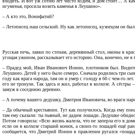
входить. И вот уж сотню лет чисто ходим, и дом стоит… А ка
игуменья, просила возить каменья в Леушино».
– А кто это, Вонифатий?
– Летописец наш сельский. Ну как летописец, кузнецом он был
Русская печь, лавки по стенам, деревянный стол, иконы в кр
угощая ужином, рассказывает его историю. Она, конечно, не в 
– Прадед мой, Иван Иванович Ионин, плотником был. Видите
Леушино. Детей у него было семеро. Сначала родились три сын
году как врага народа, там он и умер с голоду в 60 с чем-то л
его не тронули. Так здесь и жил, работал в колхозе. А сёстры
замуж в соседнюю деревню.
– А почему вашего дедушку, Дмитрия Ивановича, во враги на
– Да обычный крестьянин. Тут как получилось. Когда ему пона
там ему сказали: ты пьяный, не дадим лошади. Дедушке обидно с
Потом говорила: «Всю жизнь жалела, что не заперла его в дом
если он в колхозе старший конюх, а своих-то лошадей ещё рань
сообщается, что Дмитрий Ионин в правлении ругался «пощадн