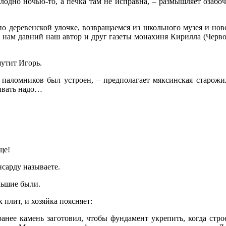
дно ночью-то, а печка там не исправна, – размышляет озабоче
о деревенской улочке, возвращаемся из школьного музея и н
 нам давний наш автор и друг газеты монахиня Кирилла (Черво
утит Игорь.
 паломников был устроен, – предполагает мяксинская старожи
зывать надо…
ще!
нсарду называете.
ольшие были.
плит, и хозяйка поясняет:
аранее камень заготовил, чтобы фундамент укрепить, когда стр