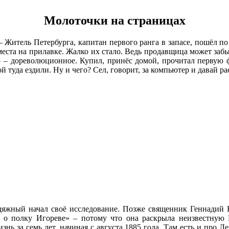
Молоточки на страницах
. – Житель Петербурга, капитан первого ранга в запасе, пошёл 
 места на прилавке. Жалко их стало. Ведь продавщица может забы
о – дореволюционное. Купил, принёс домой, прочитал первую фр
той туда ездили. Ну и чего? Сел, говорит, за компьютер и давай
дяжный начал своё исследование. Позже священник Геннадий Б
м о полку Игореве» – потому что она раскрыла неизвестную
нь за семь лет, начиная с августа 1885 года. Там есть и про 