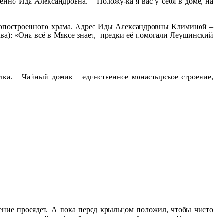
нно Ида Александровна. – Положу-ка я вас у себя в доме, на
овопостроенного храма. Адрес Иды Александровны Климиной –
ва): «Она всё в Мяксе знает, предки её помогали Леушинский
лка. – Чайный домик – единственное монастырское строение,
оение просядет. А пока перед крыльцом положил, чтобы чисто