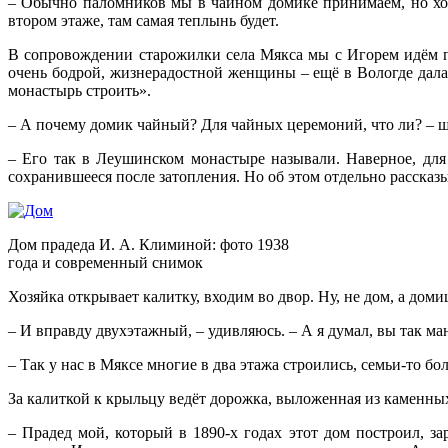
– Обычно паломников мы в чайном домике принимаем, но холо
втором этаже, там самая теплынь будет.
В сопровождении старожилки села Мякса мы с Игорем идём п
очень бодрой, жизнерадостной женщины – ещё в Вологде дала
монастырь строить».
– А почему домик чайный? Для чайных церемоний, что ли? – ш
– Его так в Леушинском монастыре называли. Наверное, для
сохранившееся после затопления. Но об этом отдельно расска
Дом прадеда И. А. Климиной: фото 1938
года и современный снимок
Хозяйка открывает калитку, входим во двор. Ну, не дом, а доми
– И вправду двухэтажный, – удивляюсь. – А я думал, вы так ма
– Так у нас в Мяксе многие в два этажа строились, семьи-то б
За калиткой к крыльцу ведёт дорожка, выложенная из каменных 
– Прадед мой, который в 1890-х годах этот дом построил, з