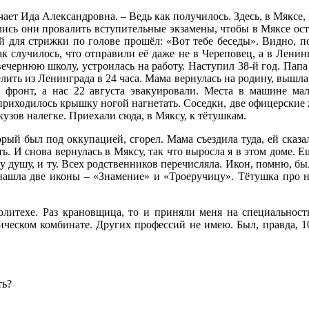
ечает Ида Александровна. – Ведь как получилось. Здесь, в Мяксе,
лись они провалить вступительные экзамены, чтобы в Мяксе ост
й для стрижки по голове прошёл: «Вот тебе беседы». Видно, по
ак случилось, что отправили её даже не в Череповец, а в Ленин
ечернюю школу, устроилась на работу. Наступил 38-й год. Папа 
елить из Ленинграда в 24 часа. Мама вернулась на родину, вышла
а фронт, а нас 22 августа эвакуировали. Места в машине м
риходилось крышку ногой нагнетать. Соседки, две офицерские ж
кузов налегке. Приехали сюда, в Мяксу, к тётушкам.
орый был под оккупацией, сгорел. Мама съездила туда, ей сказ
ь. И снова вернулась в Мяксу, так что выросла я в этом доме. Е
у душу, и ту. Всех родственников перечисляла. Икон, помню, бы
и нашла две иконы – «Знамение» и «Троеручицу». Тётушка про н
олитехе. Раз крановщица, то и приняли меня на специальнос
ческом комбинате. Других профессий не имею. Был, правда, 10
ть?