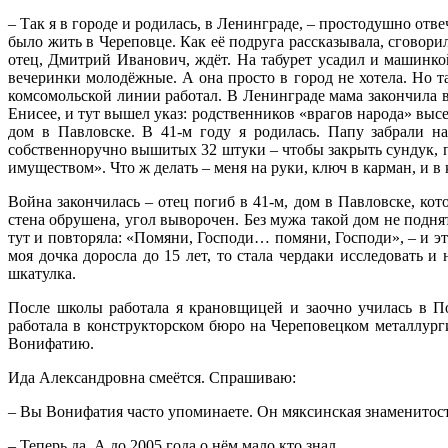
– Так я в городе и родилась, в Ленинграде, – простодушно отв
было жить в Череповце. Как её подруга рассказывала, сговори
отец, Дмитрий Иванович, ждёт. На табурет усадил и машинко
вечеринки молодёжные. А она просто в город не хотела. Но т
комсомольской линии работал. В Ленинграде мама закончила в
Енисее, и тут вышел указ: родственников «врагов народа» выс
дом в Павловске. В 41-м году я родилась. Папу забрали н
собственноручно вышитых 32 штуки – чтобы закрыть сундук, п
имуществом». Что ж делать – меня на руки, ключ в карман, и в 
Война закончилась – отец погиб в 41-м, дом в Павловске, кот
стена обрушена, угол выворочен. Без мужа такой дом не поднят
тут и повторяла: «Помяни, Господи… помяни, Господи», – и эт
моя дочка доросла до 15 лет, то стала чердаки исследовать 
шкатулка.
После школы работала я крановщицей и заочно училась в П
работала в конструкторском бюро на Череповецком металлурги
Вонифатию.
Ида Александровна смеётся. Спрашиваю:
– Вы Вонифатия часто упоминаете. Он мяксинская знаменитос
– Теперь да. А до 2005 года о нём мало кто знал.