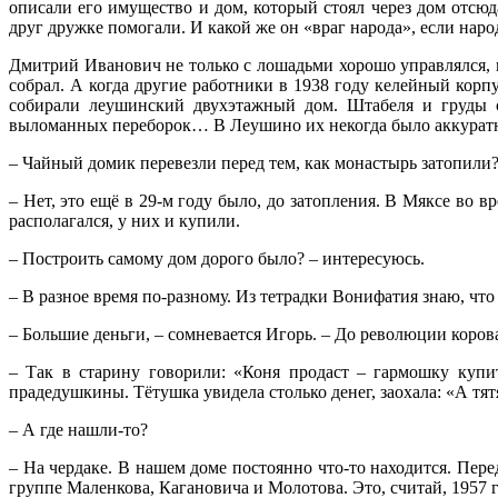
описали его имущество и дом, который стоял через дом отсюд
друг дружке помогали. И какой же он «враг народа», если народ 
Дмитрий Иванович не только с лошадьми хорошо управлялся, н
собрал. А когда другие работники в 1938 году келейный корп
собирали леушинский двухэтажный дом. Штабеля и груды ст
выломанных переборок… В Леушино их некогда было аккуратн
– Чайный домик перевезли перед тем, как монастырь затопили
– Нет, это ещё в 29-м году было, до затопления. В Мяксе во 
располагался, у них и купили.
– Построить самому дом дорого было? – интересуюсь.
– В разное время по-разному. Из тетрадки Вонифатия знаю, что 
– Большие деньги, – сомневается Игорь. – До революции корова
– Так в старину говорили: «Коня продаст – гармошку купи
прадедушкины. Тётушка увидела столько денег, заохала: «А тят
– А где нашли-то?
– На чердаке. В нашем доме постоянно что-то находится. Пе
группе Маленкова, Кагановича и Молотова. Это, считай, 1957 