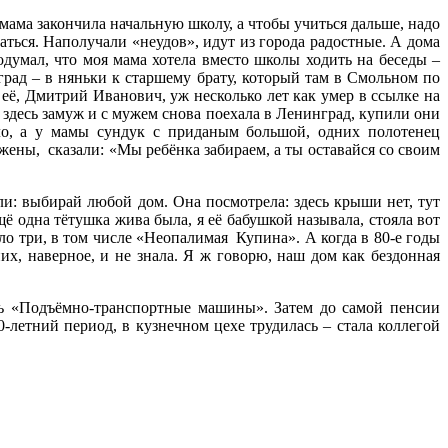
 мама закончила начальную школу, а чтобы учиться дальше, надо
аться. Наполучали «неудов», идут из города радостные. А дома
думал, что моя мама хотела вместо школы ходить на беседы –
град – в няньки к старшему брату, который там в Смольном по
её, Дмитрий Иванович, уж несколько лет как умер в ссылке на
 здесь замуж и с мужем снова поехала в Ленинград, купили они
ало, а у мамы сундук с приданым большой, одних полотенец
ены, сказали: «Мы ребёнка забираем, а ты оставайся со своим
али: выбирай любой дом. Она посмотрела: здесь крыши нет, тут
щё одна тётушка жива была, я её бабушкой называла, стояла вот
ло три, в том числе «Неопалимая Купина». А когда в 80-е годы
их, наверное, и не знала. Я ж говорю, наш дом как бездонная
ть «Подъёмно-транспортные машины». Затем до самой пенсии
-летний период, в кузнечном цехе трудилась – стала коллегой