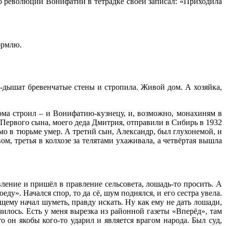
До революции Вонифатий в тетрадке своей записал: «Приходила
ормлю.
т-дышат бревенчатые стены и стропила. Живой дом. А хозяйка,
ма строил – и Вонифатию-кузнецу, и, возможно, монахиням в
 Первого сына, моего деда Дмитрия, отправили в Сибирь в 1932
рямо в тюрьме умер. А третий сын, Александр, был глухонемой, и
ом, третья в колхозе за телятами ухаживала, а четвёртая вышла
вление и пришёл в правление сельсовета, лошадь-то просить. А
ду». Начался спор, то да сё, шум поднялся, и его сестра увела.
щему начал шуметь, правду искать. Ну как ему не дать лошади,
училось. Есть у меня вырезка из районной газеты «Вперёд», там
он якобы кого-то ударил и является врагом народа. Был суд,