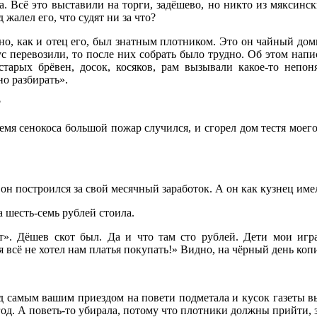
а. Всё это выставили на торги, задёшево, но никто из мяксинс
жалел его, что судят ни за что?
о, как и отец его, был знатным плотником. Это он чайный доми
ус перевозили, то после них собрать было трудно. Об этом нап
арых брёвен, досок, косяков, рам вызывали какое-то непон
о разбирать».
?
время сенокоса большой пожар случился, и сгорел дом тестя мо
он построился за свой месячный заработок. А он как кузнец имел
 шесть-семь рублей стоила.
т». Дёшев скот был. Да и что там сто рублей. Дети мои иг
я всё не хотел нам платья покупать!» Видно, на чёрный день коп
ред самым вашим приездом на повети подметала и кусок газет
год. А поветь-то убирала, потому что плотники должны прийти,