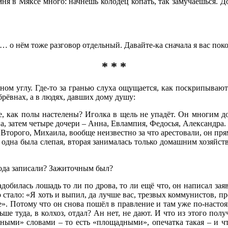
мня в Мяксе много: начнёшь колодец копать, так замучаешься. 
… о нём тоже разговор отдельный. Давайте-ка сначала я вас пок
* * *
асном углу. Где-то за гранью слуха ощущается, как поскрипываю
брёвнах, а в людях, давших дому душу:
, как полы настелены? Иголка в щель не упадёт. Он многим до
а, затем четыре дочери – Анна, Евлампия, Федосья, Александра.
ет. Второго, Михаила, вообще неизвестно за что арестовали, он п
 – одна была слепая, вторая занималась только домашним хозяйств
рода записали? Зажиточным был?
добилась лошадь то ли по дрова, то ли ещё что, он написал зая
тало: «Я хоть и выпил, да лучше вас, трезвых коммунистов, прое
е». Потому что он снова пошёл в правление и там уже по-настоя
ше туда, в колхоз, отдал? Ан нет, не дают. И что из этого пол
ыми» словами – то есть «площадными», опечатка такая – и что 