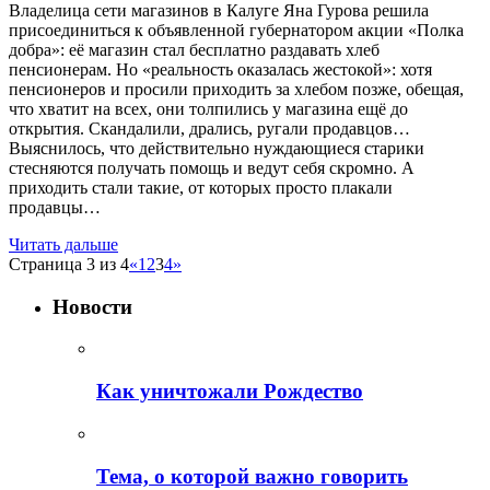
Владелица сети магазинов в Калуге Яна Гурова решила
присоединиться к объявленной губернатором акции «Полка
добра»: её магазин стал бесплатно раздавать хлеб
пенсионерам. Но «реальность оказалась жестокой»: хотя
пенсионеров и просили приходить за хлебом позже, обещая,
что хватит на всех, они толпились у магазина ещё до
открытия. Скандалили, дрались, ругали продавцов…
Выяснилось, что действительно нуждающиеся старики
стесняются получать помощь и ведут себя скромно. А
приходить стали такие, от которых просто плакали
продавцы…
Читать дальше
Страница 3 из 4
«
1
2
3
4
»
Новости
Как уничтожали Рождество
Тема, о которой важно говорить