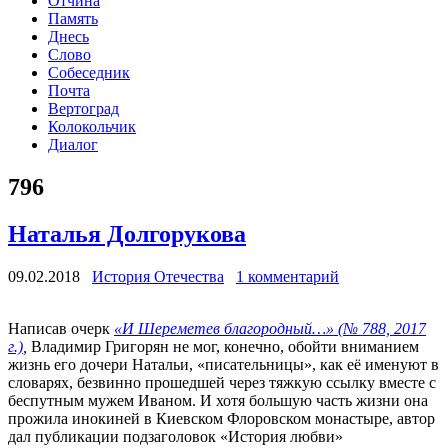
Отчина
Память
Днесь
Слово
Собеседник
Почта
Вертоград
Колокольчик
Диалог
796
Наталья Долгорукова
09.02.2018
История Отечества
1 комментарий
Написав очерк
«И Шереметев благородный…»
(№ 788, 2017
г.)
,
Владимир Григорян не мог, конечно, обойти вниманием
жизнь его дочери Натальи, «писательницы», как её именуют в
словарях, безвинно прошедшей через тяжкую ссылку вместе с
беспутным мужем Иваном. И хотя большую часть жизни она
прожила инокиней в Киевском Флоровском монастыре, автор
дал публикации подзаголовок «История любви»