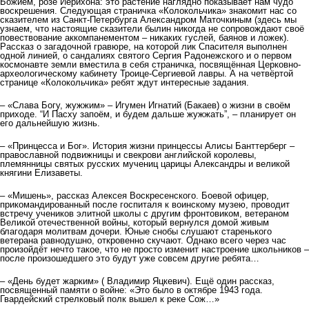
Божием, розе Иерихона: это растение наглядно показывает нам чудо
воскрешения. Следующая страничка «Колокольчика» знакомит нас со
сказителем из Санкт-Петербурга Александром Маточкиным (здесь мы
узнаем, что настоящие сказители былин никогда не сопровождают своё
повествование аккомпанементом – никаких гуслей, баянов и ложек).
Рассказ о загадочной гравюре, на которой лик Спасителя выполнен
одной линией, о сандалиях святого Сергия Радонежского и о первом
космонавте земли вместила в себя страничка, посвящённая Церковно-
археологическому кабинету Троице-Сергиевой лавры. А на четвёртой
странице «Колокольчика» ребят ждут интересные задания.
– «Слава Богу, жужжим» – Игумен Игнатий (Бакаев) о жизни в своём
приходе. “И Пасху запоём, и будем дальше жужжать”, – планирует он
его дальнейшую жизнь.
– «Принцесса и Бог». История жизни принцессы Алисы Банттерберг –
православной подвижницы и свекрови английской королевы,
племянницы святых русских мучениц царицы Александры и великой
княгини Елизаветы.
– «Мишень», рассказ Алексея Воскресенского. Боевой офицер,
прикомандированный после госпиталя к воинскому музею, проводит
встречу учеников элитной школы с другим фронтовиком, ветераном
Великой отечественной войны, который вернулся домой живым
благодаря молитвам дочери. Юные снобы слушают старенького
ветерана равнодушно, откровенно скучают. Однако всего через час
произойдёт нечто такое, что не просто изменит настроение школьников –
после произошедшего это будут уже совсем другие ребята…
– «День будет жарким» ( Владимир Яцкевич). Ещё один рассказ,
посвященный памяти о войне: «Это было в октябре 1943 года.
Гвардейский стрелковый полк вышел к реке Сож…»