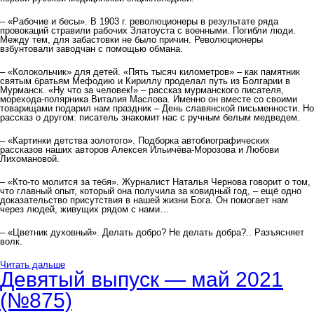
– «Рабочие и бесы». В 1903 г. революционеры в результате ряда
провокаций стравили рабочих Златоуста с военными. Погибли люди.
Между тем, для забастовки не было причин. Революционеры
взбунтовали заводчан с помощью обмана.
– «Колокольчик» для детей. «Пять тысяч километров» – как памятник
святым братьям Мефодию и Кириллу проделал путь из Болгарии в
Мурманск. «Ну что за человек!» – рассказ мурманского писателя,
морехода-полярника Виталия Маслова. Именно он вместе со своими
товарищами подарил нам праздник – День славянской письменности. Но
рассказ о другом: писатель знакомит нас с ручным белым медведем.
– «Картинки детства золотого». Подборка автобиографических
рассказов наших авторов Алексея Ильичёва-Морозова и Любови
Лихомановой.
– «Кто-то молится за тебя». Журналист Наталья Чернова говорит о том,
что главный опыт, который она получила за ковидный год, – ещё одно
доказательство присутствия в нашей жизни Бога. Он помогает нам
через людей, живущих рядом с нами…
– «Цветник духовный». Делать добро? Не делать добра?.. Разъясняет
волк.
Читать дальше
Девятый выпуск — май 2021
(№875)