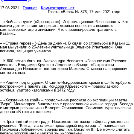
17.08.2021
Главная
Комментариев нет
Газета «Вера» № 876, 17 мая 2021 года
– «Война за души («Хронограф»). Информационная безопасность. Как
нашим детям пытаются привить ложные ценности с помощью
компьютерных игр и анимации. Что спровоцировало трагедию в
Казани…
– «Страна героев» («День за днём»). В связи со стрельбой в Казани 11
мая мы узнали о 25-летней учительнице Эльвире Игнатьевой. Она
погибла, защищая учеников.
– К 800-летию блгв. кн. Александра Невского. «Главное имя России»:
писатель Владимир Крупин о Ледовом побоище. «Патриотизм
Александра Невского»: взгляд иерея Максима Стырова на свершения
святого князя.
– «Родник под спудом». О Свято-Исидоровском храме в С.-Петербурге,
построенном в память св. Исидора Юрьевского – православного
эстонца, убитого католиками в 1472 году.
– «Хождение за край» – продолжение рассказа об экспедиции газеты
“Вера”. Мончегорск. Знакомство с православной жизнью города. Беседа
с матерью резчика икон Валерия Осинникова. Саамская туристическая
деревня «В гости к оленям».
– «Прохладный вертоград». Несколько лет назад найдена уникальная
рукопись: “Книга, глаголемая прохладный вертоград…”, написанная
Николаем Любчанином, врачом вел. кн. Василия III. Её можно считать
первой русской медицинской энциклопедией.