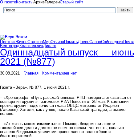
О газете
Контакты
Архив
Галереи
Старый сайт
Цветник
Жизнь
Старина
Мир
Отчина
Память
Днесь
Слово
Собеседник
Почта
Вертоград
Колокольчик
Диалог
Одиннадцатый выпуск — июнь
2021 (№877)
30.08.2021
Главная
Комментариев нет
Газета «Вера», № 877, 1 июня 2021 г.
– «Хронограф»: «Путь расслабленных». РПЦ намерена отказаться от
освящения оружия» –заголовок РИА Новости от 28 мая. К кампании
против оружия подключился глава ОВЦС митрополит Иларион
(Алфеев). Хотели, как лучше, после Казанской трагедии, а вышло
нелепо.
– «Их жизнь может измениться». Помощь бездомным людям –
тяжелейшее дело и далеко не всем по силам. Бог весть, сколько
спасено бездомных усилиями православных волонтёров и
благотворителей.