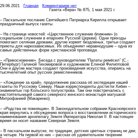
29.06.2021
Главная
Комментариев нет
Газета «Вера» № 875, 1 мая 2021 г.
– Пасхальное послание Святейшего Патриарха Кирилла открывает
праздничный выпуск газеты.
– На странице новостей: «Царственное служение ближним» (о
социальном служении в епархиях Русской Церкви). Одни приходы
помогают селянам дровами, другие кормят бездомных, третьи создают
приюты для наркозависимых. Их объединяет неравнодушие – одна из
самых действенных форм христианской проповеди.
– «Прикосновение». Беседа с руководителем “Палаты ремёсел” (С.-
Петербург) Галиной Тихомировой и художником Еленой Филипповой.
Они и другие мастера создают произведения искусства, опираясь на
тысячелетний опыт русских ремесленников.
– «Хождение за край», продолжение рассказа об экспедиции нашей
газеты по Русскому Северу. Наши корреспонденты достигли Хибин –
знаменитых гор Кольского полуострова. Там они повстречались с
настоятельницей самого северного женского монастыря матушкой
Митрофанией (Макаренко).
– «Родства не помнящие». В Законодательном собрании Красноярского
края вернулись к обсуждению вопроса о восстановлении исторического
наименования архипелагу Земля Императора Николая II. В настоящее
время он носит название Северная Земля.
– В пасхальном выпуске, по традиции, детских цветных страниц не две,
а четыре. На первой из них – рассказ об удивительном творении