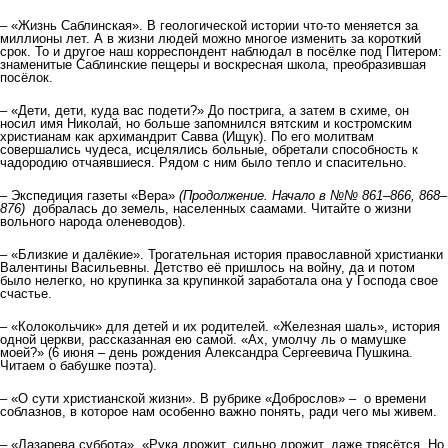
– «Жизнь Саблинская». В геологической истории что-то меняется за
миллионы лет. А в жизни людей можно многое изменить за короткий
срок. То и другое наш корреспондент наблюдал в посёлке под Питером:
знаменитые Саблинские пещеры и воскресная школа, преобразившая
посёлок.
– «Дети, дети, куда вас подети?» До пострига, а затем в схиме, он
носил имя Николай, но больше запомнился вятским и костромским
христианам как архимандрит Савва (Ищук). По его молитвам
совершались чудеса, исцелялись больные, обретали способность к
чадородию отчаявшиеся. Рядом с ним было тепло и спасительно.
– Экспедиция газеты «Вера»
(Продолжение. Начало в №№ 861–866, 868–
876)
добралась до земель, населенных саамами. Читайте о жизни
вольного народа оленеводов).
– «Близкие и далёкие». Трогательная история православной христианки
Валентины Васильевны. Детство её пришлось на войну, да и потом
было нелегко, но крупинка за крупинкой заработала она у Господа свое
счастье.
– «Колокольчик» для детей и их родителей. «Железная шаль», история
одной церкви, рассказанная ею самой. «Ах, умолчу ль о мамушке
моей?» (6 июня – день рождения Александра Сергеевича Пушкина.
Читаем о бабушке поэта).
– «О сути христианской жизни». В рубрике «Доброслов» – о времени
соблазнов, в которое нам особенно важно понять, ради чего мы живем.
– «Лазарева суббота». «Рука дрожит, сильно дрожит, даже трясётся. Но