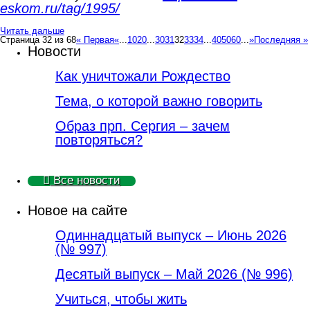
eskom.ru/tag/1995/
Читать дальше
Страница 32 из 68
« Первая
«
...
10
20
...
30
31
32
33
34
...
40
50
60
...
»
Последняя »
Новости
Как уничтожали Рождество
Тема, о которой важно говорить
Образ прп. Сергия – зачем
повторяться?
Все новости
Новое на сайте
Одиннадцатый выпуск – Июнь 2026
(№ 997)
Деcятый выпуск – Май 2026 (№ 996)
Учиться, чтобы жить