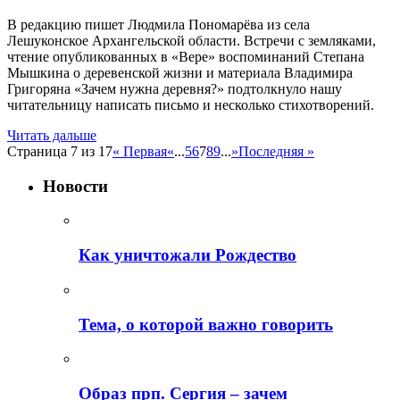
В редакцию пишет Людмила Пономарёва из села
Лешуконское Архангельской области. Встречи с земляками,
чтение опубликованных в «Вере» воспоминаний Степана
Мышкина о деревенской жизни и материала Владимира
Григоряна «Зачем нужна деревня?» подтолкнуло нашу
читательницу написать письмо и несколько стихотворений.
Читать дальше
Страница 7 из 17
« Первая
«
...
5
6
7
8
9
...
»
Последняя »
Новости
Как уничтожали Рождество
Тема, о которой важно говорить
Образ прп. Сергия – зачем