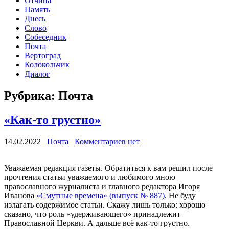
Отчина
Память
Днесь
Слово
Собеседник
Почта
Вертоград
Колокольчик
Диалог
Рубрика:
Почта
«Как-то грустно»
14.02.2022
Почта
Комментариев нет
Уважаемая редакция газеты. Обратиться к вам решил после
прочтения статьи уважаемого и любимого мною
православного журналиста и главного редактора Игоря
Иванова
«Смутные времена» (выпуск № 887)
. Не буду
излагать содержимое статьи. Скажу лишь только: хорошо
сказано, что роль «удерживающего» принадлежит
Православной Церкви. А дальше всё как-то грустно.