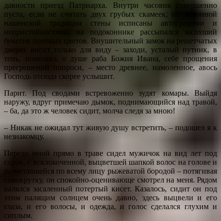
давности приезд Патриарха. Внутри часовня совершенно
пуста, если не считать двух грубых скамеек; по исконной
нашенской традиции стены исписаны автографами и
непристойностями, на подоконнике рассыпался засохший
букетик полевых цветов. Внушительный замок на решетчатых
дверях висит только для виду – заходи, усталый путник, в
тень, помолись о душе раба Божия Ивана, себе прощения
прегрешений попроси, – место древнее, намоленное, авось
Господь отсюда скорее услышит.
Парит. Под сводами встревоженно зудят комары. Выйдя
наружу, вдруг примечаю дымок, поднимающийся над травой,
– ба, да это ж человек сидит, молча следя за мною!
– Никак не ожидал тут живую душу встретить, – подошел я к
незнакомцу.
Передо мной прямо в траве сидел мужичок на вид лет под
сорок, с всклокоченной, выцветшей шапкой волос на голове и
разметавшейся по всему лицу рыжеватой бородой – потягивая
самокрутку, он спокойно-оценивающе смотрел на меня. Рядом
валялся засаленный потертый кисет. Казалось, сидит он под
этим палящим солнцем очень давно, здесь выцвели и его
глаза, и его волосы, и одежда, и голос сделался глухим и
сиплым.