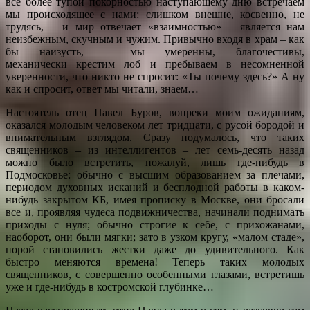
все более тупой покорностью наступающему дню встречаем
мы происходящее с нами: слишком внешне, косвенно, не
трудясь, – и мир отвечает «взаимностью» – является нам
неизбежным, скучным и чужим. Привычно входя в храм – как
бы наизусть, – мы умеренны, благочестивы,
механически крестим лоб и пребываем в несомненной
уверенности, что никто не спросит: «Ты почему здесь?» А ну
как и спросит, ответ мы читали, знаем…
Настоятель отец Павел Буров, вопреки моим ожиданиям,
оказался молодым человеком лет тридцати, с русой бородой и
внимательным взглядом. Сразу подумалось, что таких
священников – из интеллигентов – лет семь-десять назад
можно было встретить, пожалуй, лишь где-нибудь в
Подмосковье: обычно с высшим образованием за плечами,
периодом духовных исканий и бесплодной работы в каком-
нибудь закрытом КБ, имея прописку в Москве, они бросали
все и, проявляя чудеса подвижничества, начинали поднимать
приходы с нуля; обычно строгие к себе, с прихожанами,
наоборот, они были мягки; зато в узком кругу, «малом стаде»,
порой становились жестки даже до удивительного. Как
быстро меняются времена! Теперь таких молодых
священников, с совершенно особенными глазами, встретишь
уже и где-нибудь в костромской глубинке…