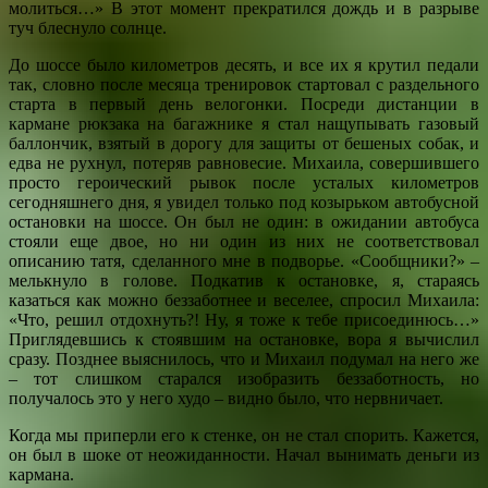
молиться…» В этот момент прекратился дождь и в разрыве
туч блеснуло солнце.
До шоссе было километров десять, и все их я крутил педали
так, словно после месяца тренировок стартовал с раздельного
старта в первый день велогонки. Посреди дистанции в
кармане рюкзака на багажнике я стал нащупывать газовый
баллончик, взятый в дорогу для защиты от бешеных собак, и
едва не рухнул, потеряв равновесие. Михаила, совершившего
просто героический рывок после усталых километров
сегодняшнего дня, я увидел только под козырьком автобусной
остановки на шоссе. Он был не один: в ожидании автобуса
стояли еще двое, но ни один из них не соответствовал
описанию татя, сделанного мне в подворье. «Сообщники?» –
мелькнуло в голове. Подкатив к остановке, я, стараясь
казаться как можно беззаботнее и веселее, спросил Михаила:
«Что, решил отдохнуть?! Ну, я тоже к тебе присоединюсь…»
Приглядевшись к стоявшим на остановке, вора я вычислил
сразу. Позднее выяснилось, что и Михаил подумал на него же
– тот слишком старался изобразить беззаботность, но
получалось это у него худо – видно было, что нервничает.
Когда мы приперли его к стенке, он не стал спорить. Кажется,
он был в шоке от неожиданности. Начал вынимать деньги из
кармана.