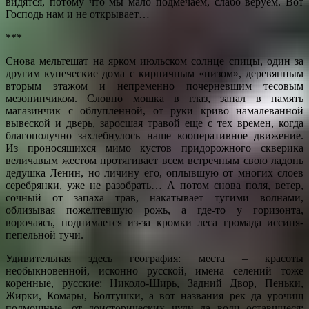
видятся, потому что мы мало подмечаем, слабо веруем. Вот
Господь нам и не открывает…
***
Снова мельтешат на ярком июльском солнце спицы, один за
другим купеческие дома с кирпичным «низом», деревянным
вторым этажом и непременно почерневшим тесовым
мезонинчиком. Словно мошка в глаз, запал в память
магазинчик с облупленной, от руки криво намалеванной
вывеской и дверь, заросшая травой еще с тех времен, когда
благополучно захлебнулось наше кооперативное движение.
Из проносящихся мимо кустов придорожного скверика
величавым жестом протягивает всем встречным свою ладонь
дедушка Ленин, но личину его, оплывшую от многих слоев
серебрянки, уже не разобрать… А потом снова поля, ветер,
сочный от запаха трав, накатывает тугими волнами,
облизывая пожелтевшую рожь, а где-то у горизонта,
ворочаясь, поднимается из-за кромки леса громада иссиня-
пепельной тучи.
Удивительная здесь география: места – красоты
необыкновенной, исконно русской, имена селений тоже
коренные, русские: Николо-Ширь, Задний Двор, Пеньки,
Жирки, Комары, Болтушки, а вот названия рек да урочищ
подмошные, от доисторических чуди да води оставшиеся: