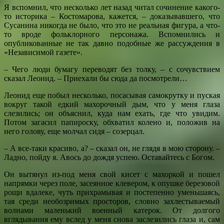
Я вспомнил, что несколько лет назад читал сочинение какого-
то историка – Костомарова, кажется, – доказывавшего, что
Сусанина никогда не было, что это не реальная фигура, а что-
то вроде фольклорного персонажа. Вспомнились и
опубликованные не так давно подобные же рассуждения в
«Независимой газете».
– Чего люди бумагу переводят без толку, – с сочувствием
сказал Леонид. – Приехали бы сюда да посмотрели…
Леонид еще побыл несколько, посасывая самокрутку и пуская
вокруг такой едкий махорочный дым, что у меня глаза
слезились; он объяснил, куда нам ехать, где что увидим.
Потом загасил папироску, обхватил колено и, положив на
него голову, еще молчал сидя – созерцал.
– А все-таки красиво, а? – сказал он, не глядя в мою сторону. –
Ладно, пойду я. Авось до дождя успею. Оставайтесь с Богом.
Он вытянул из-под меня свой кисет с махоркой и пошел
напрямки через поле, засеянное клевером, к опушке березовой
рощи вдалеке, чуть прихрамывая и постепенно уменьшаясь,
тая среди необозримых просторов, словно захлестываемый
волнами маленький военный катерок. От долгого
вглядывания ему вслед у меня снова заслезились глаза и, сам