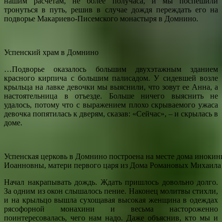
нашим расчетам, не более получаса, и мы поспешили
тронуться в путь, решив в случае дождя переждать его на
подворье Макариево-Писемского монастыря в Домнино.
Успенский храм в Домнино
…Подворье оказалось большим двухэтажным зданием
красного кирпича с большим палисадом. У сидевшей возле
крыльца на лавке девочки мы выяснили, что зовут ее Анна, а
настоятельница в отъезде. Больше ничего выяснить не
удалось, потому что с выражением плохо скрываемого ужаса
девочка попятилась к дверям, сказав: «Сейчас», – и скрылась в
доме.
Успенская церковь в Домнино построена на месте дома иноки
Иоанновны, матери первого царя из Дома Романовых Михаила
Начал накрапывать дождь. Ждать пришлось довольно долго.
За одним из окон слышалось пение. Наконец молитвы стихли,
и на крыльцо вышла сухощавая высокая женщина в одеждах
рясофорной монахини и весьма настороженно
поинтересовалась, чего нам надо. Даже объяснив, кто мы и