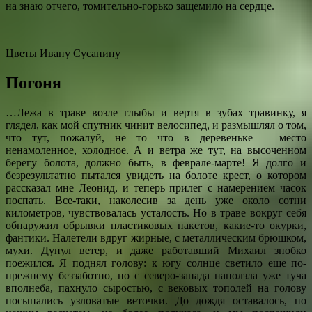
на знаю отчего, томительно-горько защемило на сердце.
Цветы Ивану Сусанину
Погоня
…Лежа в траве возле глыбы и вертя в зубах травинку, я
глядел, как мой спутник чинит велосипед, и размышлял о том,
что тут, пожалуй, не то что в деревеньке – место
ненамоленное, холодное. А и ветра же тут, на высоченном
берегу болота, должно быть, в феврале-марте! Я долго и
безрезультатно пытался увидеть на болоте крест, о котором
рассказал мне Леонид, и теперь прилег с намерением часок
поспать. Все-таки, наколесив за день уже около сотни
километров, чувствовалась усталость. Но в траве вокруг себя
обнаружил обрывки пластиковых пакетов, какие-то окурки,
фантики. Налетели вдруг жирные, с металлическим брюшком,
мухи. Дунул ветер, и даже работавший Михаил знобко
поежился. Я поднял голову: к югу солнце светило еще по-
прежнему беззаботно, но с северо-запада наползла уже туча
вполнеба, пахнуло сыростью, с вековых тополей на голову
посыпались узловатые веточки. До дождя оставалось, по