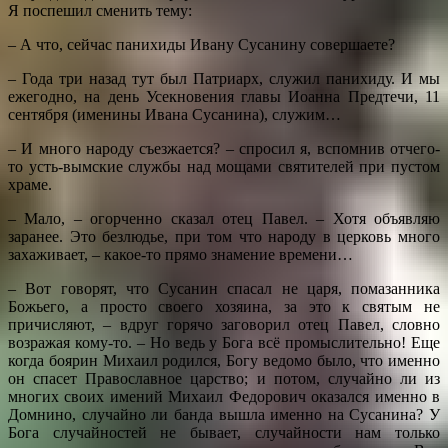
Я поспешил сменить тему:
– А что, сейчас панихиды Ивану Сусанину совершаете?
– Года три назад тут был Патриарх, служил панихиду. И мы
ежегодно, на день Усекновения главы Иоанна Предтечи, 11
сентября (именины Ивана Сусанина), служим…
– И много народу съезжается? – спросил я, вспомнив отчего-
то усть-вымские службы над мощами святителей при пустом
храме.
– Мало, – огорченно сказал отец Павел. – Хотя объявляю
заранее. Это безлюдье, при том что народу в церковь много
захаживает, – какое-то прямо знамение времени…
– Вот говорят, что Сусанин спасал не царя, помазанника
Божьего, а просто своего хозяина, за это к святым не
причисляют, – вдруг горячо заговорил отец Павел, словно
возражая кому-то. – Но ведь у Бога всё промыслительно! Еще
когда боярин Михаил родился, Богу ведомо было, что именно
он спасет Православное царство; и потом, случайно ли из
многих своих имений Михаил Федорович оказался именно в
Домнино, случайно ли банда вышла именно на Сусанина? У
Бога случайностей не бывает, случайности нам только