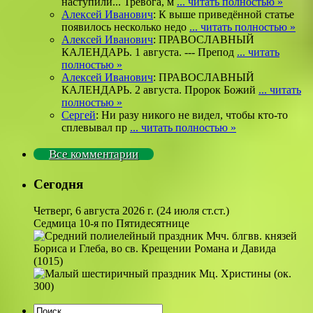
наступили... Тревога, м
... читать полностью »
Алексей Иванович
: К выше приведённой статье
появилось несколько недо
... читать полностью »
Алексей Иванович
: ПРАВОСЛАВНЫЙ
КАЛЕНДАРЬ. 1 августа. --- Препод
... читать
полностью »
Алексей Иванович
: ПРАВОСЛАВНЫЙ
КАЛЕНДАРЬ. 2 августа. Пророк Божий
... читать
полностью »
Сергей
: Ни разу никого не видел, чтобы кто-то
сплевывал пр
... читать полностью »
Все комментарии
Сегодня
Четверг, 6 августа 2026 г.
(24 июля ст.ст.)
Седмица 10-я по Пятидесятнице
Мчч. блгвв. князей
Бориса и Глеба, во св. Крещении Романа и Давида
(1015)
Мц. Христины (ок.
300)