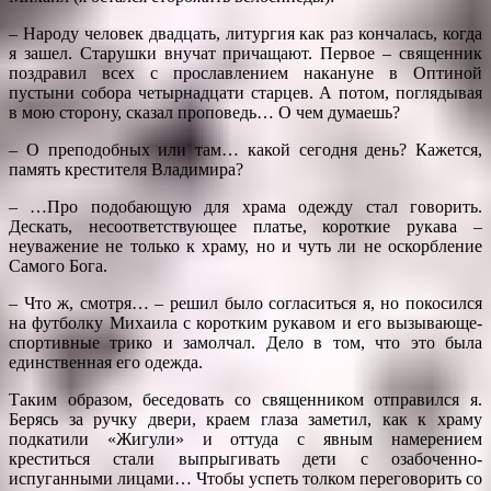
– Народу человек двадцать, литургия как раз кончалась, когда
я зашел. Старушки внучат причащают. Первое – священник
поздравил всех с прославлением накануне в Оптиной
пустыни собора четырнадцати старцев. А потом, поглядывая
в мою сторону, сказал проповедь… О чем думаешь?
– О преподобных или там… какой сегодня день? Кажется,
память крестителя Владимира?
– …Про подобающую для храма одежду стал говорить.
Дескать, несоответствующее платье, короткие рукава –
неуважение не только к храму, но и чуть ли не оскорбление
Самого Бога.
– Что ж, смотря… – решил было согласиться я, но покосился
на футболку Михаила с коротким рукавом и его вызывающе-
спортивные трико и замолчал. Дело в том, что это была
единственная его одежда.
Таким образом, беседовать со священником отправился я.
Берясь за ручку двери, краем глаза заметил, как к храму
подкатили «Жигули» и оттуда с явным намерением
креститься стали выпрыгивать дети с озабоченно-
испуганными лицами… Чтобы успеть толком переговорить со