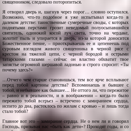
священником, следовало поторопиться.
Я отворил дверь и, шагнув через порог… словно оступился.
Возможно, что-то подобное я уже испытывал когда-то в
далеком детстве: таинственные сумеречные своды, с которых
поднятыми перстами грозит неведомый полуосыпавшийся
святитель, одинокий косой луч света, точно на чердаке,
золотит пыль и упирается в дверь, из-за которой доносится
Божественное пение, – приоткрываешь ее и цепенеешь под
суровым взглядом живого священника в черной рясе с
крестом на тяжелой цепи, с черной бородой и острыми
татарскими глазами – сейчас он властно обхватит твое
запястье огромной шершавой ладонью и строго спросит: «Ты
почему здесь?»
…Отчего чем старше становишься, тем все ярче всплывают
перед тобой картины детства? Вспоминаешь и бывшее с
тобой, и небывшее как бывшее… Не оттого ли, что пережитое
– равно и в реальности, и в воображении – когда-то было
пережито тобой всерьез – встречено с замиранием сердца,
испито до дна, растеклось по жилам с кровью – и лишь тогда
стало тобой?
Главное вот это – замирание сердца. Не о нем ли и говорил
Господь, призывая нас «быть как дети»? Проходят годы, и со