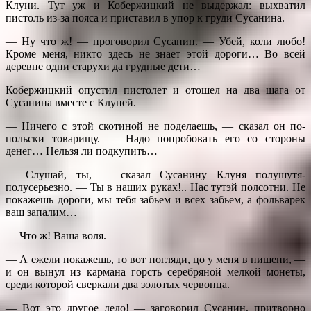
Клуни. Тут уж и Кобержицкий не выдержал: выхватил
пистоль из-за пояса и приставил в упор к груди Сусанина.
— Ну что ж! — проговорил Сусанин. — Убей, коли любо!
Кроме меня, никто здесь не знает этой дороги… Во всей
деревне одни старухи да грудные дети…
Кобержицкий опустил пистолет и отошел на два шага от
Сусанина вместе с Клуней.
— Ничего с этой скотиной не поделаешь, — сказал он по-
польски товарищу. — Надо попробовать его со стороны
денег… Нельзя ли подкупить…
— Слушай, ты, — сказал Сусанину Клуня полушутя-
полусерьезно. — Ты в наших руках!.. Нас тутэй полсотни. Не
покажешь дороги, мы тебя забьем и всех забьем, а фольварек
ваш запалим…
— Что ж! Ваша воля.
— А ежели покажешь, то вот погляди, цо у меня в нишени, —
и он вынул из кармана горсть серебряной мелкой монеты,
среди которой сверкали два золотых червонца.
— Вот это другое дело! — заговорил Сусанин, притворно