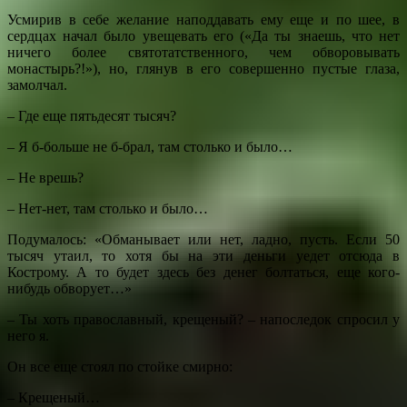
Усмирив в себе желание наподдавать ему еще и по шее, в
сердцах начал было увещевать его («Да ты знаешь, что нет
ничего более святотатственного, чем обворовывать
монастырь?!»), но, глянув в его совершенно пустые глаза,
замолчал.
– Где еще пятьдесят тысяч?
– Я б-больше не б-брал, там столько и было…
– Не врешь?
– Нет-нет, там столько и было…
Подумалось: «Обманывает или нет, ладно, пусть. Если 50
тысяч утаил, то хотя бы на эти деньги уедет отсюда в
Кострому. А то будет здесь без денег болтаться, еще кого-
нибудь обворует…»
– Ты хоть православный, крещеный? – напоследок спросил у
него я.
Он все еще стоял по стойке смирно:
– Крещеный…