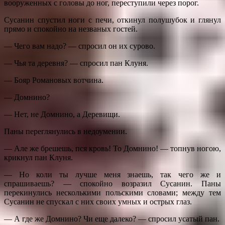
вооруженных с головы до ног, переступили через порог.
Сусанин спустил ноги с печи, откинул полушубок и глянул
прямо и спокойно на незваных гостей.
— Чего вам надо? — спросил он их сурово.
— Чья та деревня? — спросил пан Клуня.
— Бояр Романовых вотчина.
— Домнино?
— Нет, не Домнино, а Деревищи.
Паны переглянулись в недоумении.
— Але же брешешь, пся кровь! То Домнино! — топнув ногою,
крикнул пан Клуня.
— Но коли ты лучше меня знаешь, так чего же и
спрашиваешь? — спокойно возразил Сусанин. Паны
перекинулись несколькими польскими словами; между тем
Сусанин не спускал с них своих умных и острых глаз.
— А где же Домнино? Чи еще далеко? — спросил усатый пан.