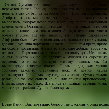
– Отсюда Сусанин их и повел, – вдруг задумчиво, безо всяких
переходов сказал Леонид, словно бы это было на прошлой
неделе, а сам он был свидетелем тому. – Вон той ложбинкой.
А обратно-то, сказывают, через три дня двое поляков только и
выбрались, аккурат возле того места, где теперь 60-тонный
камень лежит. Остальные потонули – болото топкое, и по сей
день окна такие – ухнешь, и конец. А тогда леса были гуще и
болота глубже. Где они вышли, там раньше деревенька
Анферово была. Там их повязали, а от одного из них узнали,
где они Сусанина порубили на части. Теперь там крест, прямо
на болоте, поставили. А этих-то крестьяне добили, вроде как
отомстили. Царя они нам хотели своего подсунуть. Не вышло.
А гать ничего ихнее не держит – мужики из окрестных
деревень то и дело всякую всячину находят, как бы
выплюнутую изнутри болота. Я сам видел, как мужик
торговал какой-то старинный нож. А другой нашел
сломанную саблю, ржавчину содрал, наточил – бумагу можно
резать, не то что свиней (а он для свиней приспособил).
Видать, много их было. Шатались тут шайки, деревни жгли,
монастыри грабили. Дурное было время…
Возле Камня. Вдалеке видно болото, где Сусанин утопил поляк