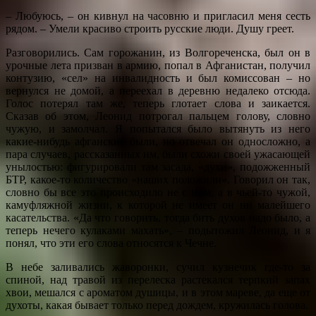
– Любуюсь, – он кивнул на часовню и пригласил меня сесть
рядом. – Умели красиво строить русские люди. Душу греет.
Разговорились. Сам горожанин, из Волгореченска, был он в
урочные лета призван в армию, попал в Афганистан, получил
контузию, «сел» на инвалидность и был комиссован – но
вернулся не домой, а переехал в деревню недалеко отсюда.
Голос потерял там же, теперь глотает слова и заикается.
Сказав об этом, Леонид потрогал пальцем голову, словно
чужую, и замолчал. Я попытался было вытянуть из него
какие-нибудь афганские были, но отвечал он односложно, а
пара случаев, рассказанных им, были схожи своей ужасающей
унылостью: фигурировали там засада, «духи», подожженный
БТР, какое-то количество «наших положили». Говорил он так,
словно бы все это происходило не с ним, а в чьей-то чужой,
камуфляжной жизни, к которой не имеет он ни малейшего
касательства. «Да что говорить, тогда бить духов надо было, а
теперь нечего кулаками махать», – подытожил Леонид, и я
понял, что эти его слова относятся к Чечне.
В небе заливались жаворонки, сучил кузнечик где-то за
спиной, над травой из перелеска растекался терпкий запах
хвои, мешался с ароматом душицы, и в этом мареве, да еще от
духоты, какая бывает только перед дождем, кружилась голова.