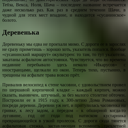
Тебза, Векса, Ноля, Шача – последнее название встречается
даже несколько раз. Как раз в среднем течении Шачи, в
чудной для этих мест впадине, и находится «сусанинское»
болото.
Деревенька
Деревеньку мы едва не проехали мимо. С дороги ее в зарослях
не сразу приметишь – хорошо хоть, указатель попался. Вообще
«сусанинский маршрут» окультурен: то там, то тут указатели,
закатаны асфальтом автостоянки. Чувствуется, что во времена
недавние перебывало здесь немало «Икарусов» с
иностранцами, щелкали из окон. Теперь тихо, пустынно, в
трещины на асфальте трава вовсю прёт.
Привалив велосипед к стене часовни, с удовольствием провел
по шершавой кирпичной кладке – каждый кирпич, можно
сказать, вынянчен, штучный, за без малого столетие обточен.
Построили ее в 1915 году, к 300-летию Дома Романовых,
посреди деревни. Деревни уж нет, и притулилась часовенка на
гривке, к лесу задом, а передом – к обширной когда-то
луговине, год от года под натиском кустарника
превращающейся в узкий пролесок. С дороги сюда тянется
асфальтовая стежка, заставляющая вспомнить трехлетней