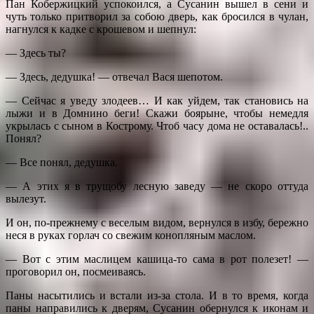
Пан Кобержицкий успокоился, а Сусанин вышел в сени и
чуть только притворил за собою дверь, как бросился в чулан,
нагнулся к кадке с крошевом и шепнул:
— Здесь ты?
— Здесь, дедушка! — отвечал Вася шепотом.
— Сейчас я уведу злодеев… И как уйдем, так становись на
лыжи и в Домнино беги! Скажи боярыне, чтобы немедля
укрылась с сыном в Кострому. Чтоб часу дома не оставалась!..
Понял?
— Все понял, дедушка.
— А этих я в трущобу лесную заведу — не скоро оттуда
вылезут.
И он, по-прежнему с веселым видом, вернулся в избу, бережно
неся в руках горлач со свежим конопляным маслом.
— Вот с этим маслицем кашица-то сама в рот полезет! —
проговорил он, посмеиваясь.
Паны насытились и встали из-за стола. И в то время, когда
паны направились к дверям, Сусанин обернулся к иконам и