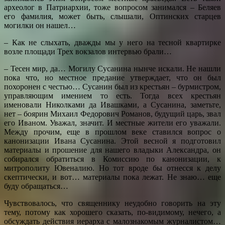
археолог в Патриархии, тоже вопросом занимался – Беляев
его фамилия, может быть, слышали, Оптинских старцев
могилки он нашел…
– Как не слыхать, дважды мы у него на тесной квартирке
возле площади Трех вокзалов интервью брали…
– Тесен мир, да… Могилу Сусанина нынче искали. Не нашли
пока что, но местное предание утверждает, что он был
похоронен с честью… Сусанин был из крестьян – бурмистром,
управляющим имением то есть. Тогда всех крестьян
именовали Николками да Ивашками, а Сусанина, заметьте,
нет – боярин Михаил Федорович Романов, будущий царь, звал
его Иваном. Уважал, значит. И местные жители его уважали.
Между прочим, еще в прошлом веке ставился вопрос о
канонизации Ивана Сусанина. Этой весной я подготовил
материалы и прошение для нашего владыки Александра, он
собирался обратиться в Комиссию по канонизации, к
митрополиту Ювеналию. Но тот вроде бы отнесся к делу
скептически, и вот… материалы пока лежат. Не знаю… еще
буду обращаться…
Чувствовалось, что священнику неудобно говорить на эту
тему, потому как хорошего сказать, по-видимому, нечего, а
обсуждать действия иерарха с малознакомым журналистом…