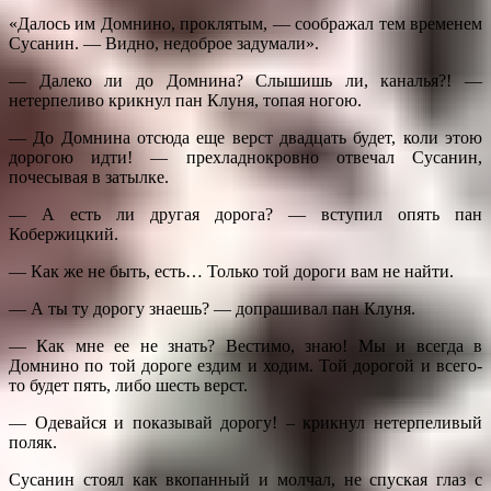
«Далось им Домнино, проклятым, — соображал тем временем
Сусанин. — Видно, недоброе задумали».
— Далеко ли до Домнина? Слышишь ли, каналья?! —
нетерпеливо крикнул пан Клуня, топая ногою.
— До Домнина отсюда еще верст двадцать будет, коли этою
дорогою идти! — прехладнокровно отвечал Сусанин,
почесывая в затылке.
— А есть ли другая дорога? — вступил опять пан
Кобержицкий.
— Как же не быть, есть… Только той дороги вам не найти.
— А ты ту дорогу знаешь? — допрашивал пан Клуня.
— Как мне ее не знать? Вестимо, знаю! Мы и всегда в
Домнино по той дороге ездим и ходим. Той дорогой и всего-
то будет пять, либо шесть верст.
— Одевайся и показывай дорогу! – крикнул нетерпеливый
поляк.
Сусанин стоял как вкопанный и молчал, не спуская глаз с