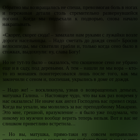
Обратно мы возвращались не спеша, превозмогая боль в ногах
и переживая детали столь стремительно развернувшейся
погони. Когда мы подъехали к подворью, снова начало
накрапывать.
«Скорее, скорее сюда! – замахали нам руками с лужайки возле
дороги насельницы. – Надо сметать до дождя сено!» Бросив
велосипеды, мы схватили грабли и, только когда сено было в
стожках, выдохнули: ну, слава Богу!
Но не тут-то было – оказалось, что скошенное сено не убрано
еще и в саду, под деревьями. А тем – нашли ли мы вора – кто-
то из монашек поинтересовался лишь после того, как мы
закончили с сеном и, поспешая, укрылись в доме от дождя.
– Надо же! – воскликнула, узнав о возвращенных деньгах,
матушка Галина. – Настоящее чудо, что вы как раз вовремя у
нас оказались! Не иначе как ангел Господень вас привел сюда.
Когда вы уехали, мы молились за вас преподобному Макарию.
Это мне, грешной, вразумление – я было уже подумала, что
никому из мужчин вообще верить теперь нельзя. Вот и вас не
слишком приветливо встретила…
– Но вы, матушка, прямо-таки ну совсем неправильно
описали воришку: и годов-то ему поболее будет, и усы у него