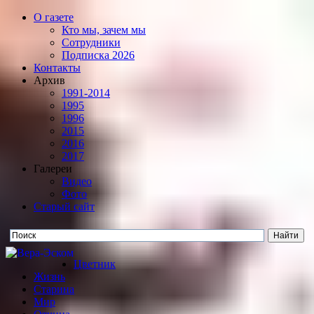
О газете
Кто мы, зачем мы
Сотрудники
Подписка 2026
Контакты
Архив
1991-2014
1995
1996
2015
2016
2017
Галереи
Видео
Фото
Старый сайт
Цветник
Жизнь
Старина
Мир