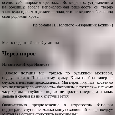
осенил себя широким крестом… Во взоре его, устремленном
на божницу, горела непоколебимая решимость: он твердо
знал, куда идет, что делает — знал, что не вернется более под
свой родимый кров…
(Из романа П. Полевого «Избранник Божий»)
Место подвига Ивана Сусанина
Через порог
Из заметок Игоря Иванова
…Около полудня мы, трясясь по булыжной мостовой,
подруливали к Покровскому храму. Храм не был заперт –
служба в нем еще продолжалась. Мы переглянулись: косвенно
это подтверждало «строгость» батюшки-настоятеля – к такому
часу храмы в глубинке подчас не просто заперты, а и запах
ладана и свечей из них улетучивается.
Окончательно предположение о «строгости» батюшки
подтвердил спустя несколько минут сходивший «на разведку»
Михаил (я остался сторожить велосипеды):