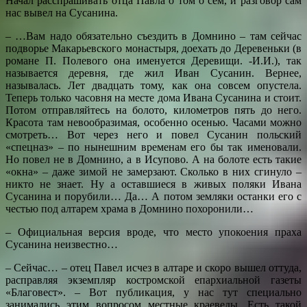
Начал расспрашивать отца Павла о том о сем, и разговор сам
нас вывел на Сусанина.
– …Вам надо обязательно съездить в Домнино – там сейчас
подворье Макарьевского монастыря, доехать до Деревеньки (в
романе П. Полевого она именуется Деревищи. -И.И.), так
называется деревня, где жил Иван Сусанин. Вернее,
называлась. Лет двадцать тому, как она совсем опустела.
Теперь только часовня на месте дома Ивана Сусанина и стоит.
Потом отправляйтесь на болото, километров пять до него.
Красота там невообразимая, особенно осенью. Часами можно
смотреть… Вот через него и повел Сусанин польский
«спецназ» – по нынешним временам его бы так именовали.
Но повел не в Домнино, а в Исупово. А на болоте есть такие
«окна» – даже зимой не замерзают. Сколько в них сгинуло –
никто не знает. Ну а оставшиеся в живых поляки Ивана
Сусанина и порубили… Да… А потом земляки останки его с
честью под алтарем храма в Домнино похоронили…
– Официальная версия вроде, что место упокоения праха
Сусанина неизвестно…
– Сейчас… – отец Павел исчез в алтаре и скоро вышел оттуда,
расправляя экземпляр костромской епархиальной газеты
«Благовест». – Вот публикация, у нас тут специально
занимались этим вопросом местные краеведы. Есть такой