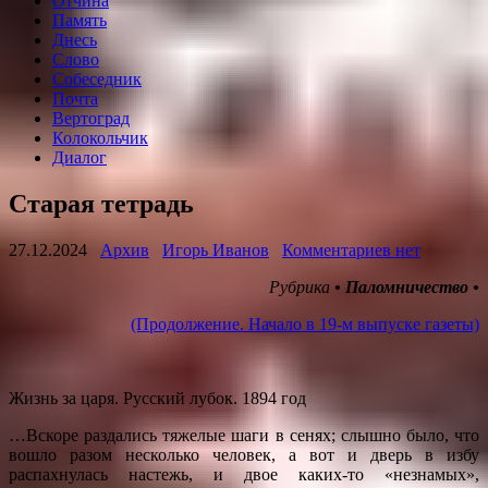
Отчина
Память
Днесь
Слово
Собеседник
Почта
Вертоград
Колокольчик
Диалог
Старая тетрадь
27.12.2024
Архив
Игорь Иванов
Комментариев нет
Рубрика
• Паломничество •
(Продолжение. Начало в 19-м выпуске газеты)
Жизнь за царя. Русский лубок. 1894 год
…Вскоре раздались тяжелые шаги в сенях; слышно было, что
вошло разом несколько человек, а вот и дверь в избу
распахнулась настежь, и двое каких-то «незнамых»,