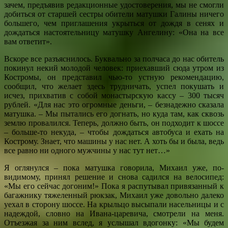
зачем, предъявив редакционные удостоверения, мы не смогли
добиться от старшей сестры обители матушки Галины ничего
большего, чем приглашения укрыться от дождя в сенях и
дождаться настоятельницу матушку Ангелину: «Она на все
вам ответит».
Вскоре все разъяснилось. Буквально за полчаса до нас обитель
покинул некий молодой человек: приехавший сюда утром из
Костромы, он представил чью-то устную рекомендацию,
сообщил, что желает здесь трудничать, успел покушать и
исчез, прихватив с собой монастырскую кассу – 300 тысяч
рублей. «Для нас это огромные деньги, – безнадежно сказала
матушка. – Мы пытались его догнать, но куда там, как сквозь
землю провалился. Теперь, должно быть, он подходит к шоссе
– больше-то некуда, – чтобы дождаться автобуса и ехать на
Кострому. Знает, что машины у нас нет. А хоть бы и была, ведь
все равно ни одного мужчины у нас тут нет…»
Я оглянулся – пока матушка говорила, Михаил уже, по-
видимому, принял решение и снова садился на велосипед:
«Мы его сейчас догоним!» Пока я распутывал привязанный к
багажнику тяжеленный рюкзак, Михаил уже довольно далеко
уехал в сторону шоссе. На крыльцо высыпали насельницы и с
надеждой, словно на Ивана-царевича, смотрели на меня.
Отъезжая за ним вслед, я услышал вдогонку: «Мы будем