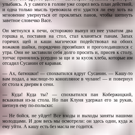
улыбаясь. А у самого в голове уже созрел весь план действий,
и одна только мысль тревожила его: удастся ли ему хоть на
мгновение увернуться от проклятых панов, чтобы шепнуть
заветное словечко Васе.
Он метнулся к печи, осторожно вынул из нее ухватом два
горшка и, поставив на стол, стал кланяться панам. Запах
горячих щей и каши магически подействовал на обоих
вожаков шайки, порядочно прозябших и проголодавшихся с
утра. Они не заставили себя долго просить и, присев к столу,
тотчас принялись усердно за щи и за кусок хлеба, которые им
отсадил Сусанин от каравая.
— Ах, батюшки! — спохватился вдруг Сусанин. — Кашу-то
вам подал, а маслице-то конопляное в чулане! — и повернул
от стола к дверям в сени.
— Куда! Куда ты? — спохватился пан Кобержицкий,
вскакивая из-за стола. Но пан Клуня удержал его за рукав,
шепнув ему по-польски:
— Не бойся, не уйдет! Все входы и выходы заняты нашими
молодцами. И дом весь мы осмотрели: он здесь один, куда ж
ему уйти. А кашу есть без масла не годится.