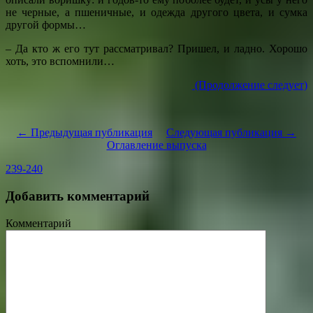
не черные, а пшеничные, и одежда другого цвета, и сумка
другой формы…
– Да кто ж его тут рассматривал? Пришел, и ладно. Хорошо
хоть, это вспомнили…
(Продолжение следует)
← Предыдущая публикация
Следующая публикация →
Оглавление выпуска
239-240
Добавить комментарий
Комментарий