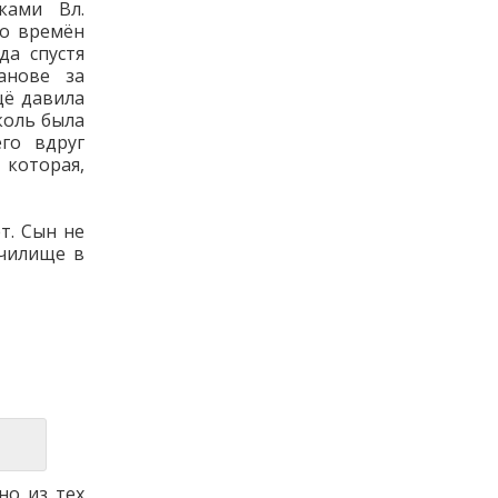
ками Вл.
со времён
да спустя
анове за
щё давила
коль была
го вдруг
которая,
т. Сын не
училище в
но из тех