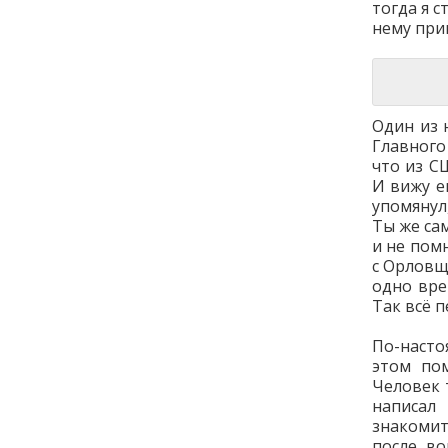
тогда я 
нему при
Один из 
Главного
что из С
И вижу е
упомянул
Ты же са
и не пом
с Орловщи
одно вре
Так всё 
По-насто
этом по
Человек 
написал
знакомит
после во