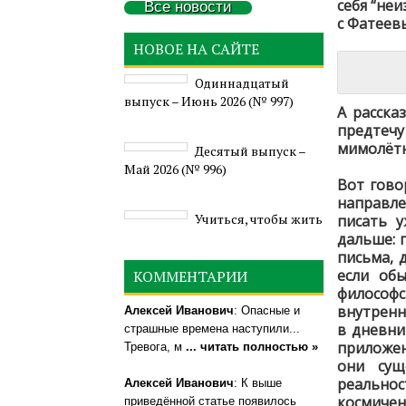
себя “не
Все новости
с Фатеевы
НОВОЕ НА САЙТЕ
Одиннадцатый
выпуск – Июнь 2026 (№ 997)
А расска
предтеч
мимолётн
Деcятый выпуск –
Май 2026 (№ 996)
Вот гово
направле
Учиться, чтобы жить
писать 
дальше: 
письма, 
если об
КОММЕНТАРИИ
философс
внутренн
Алексей Иванович
: Опасные и
в дневни
страшные времена наступили...
приложен
Тревога, м
... читать полностью »
они сущ
реальнос
Алексей Иванович
: К выше
космичен
приведённой статье появилось