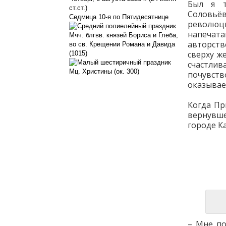
Был я т
ст.ст.)
Соловьёв
Седмица 10-я по Пятидесятнице
революци
напечат
Мчч. блгвв. князей Бориса и Глеба,
авторств
во св. Крещении Романа и Давида
сверху ж
(1015)
счастли
Мц. Христины (ок. 300)
почувст
оказывает
Когда Пр
вернувше
городе К
– Мне по