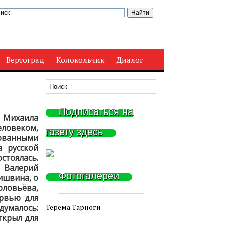
Вертоград
Колокольчик
Диалог
Подписаться на
 Михаила
еловеком,
газету здесь
ованными
 русской
стоялась.
 Валерий
Фотогалереи
ишвина, о
оловьёва,
ервью для
думалось:
Терема Тарноги
ткрыл для