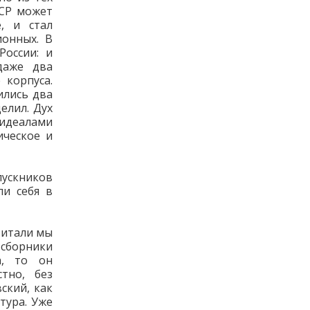
ССР может
, и стал
онных. В
оссии: и
даже два
 корпуса.
ились два
елил. Дух
идеалами
ическое и
ускников
ли себя в
Читали мы
сборники
а, то он
тно, без
ский, как
тура. Уже