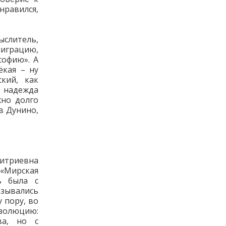
нравился,
ыслитель,
играцию,
софию». А
ёкая – ну
кий, как
, надежда
жно долго
в Дунино,
митриевна
 «Мирская
ь была с
азывались
 пору, во
золюцию:
ва, но с