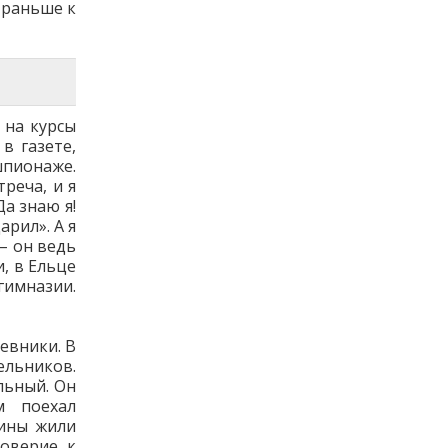
 раньше к
 на курсы
в газете,
шпионаже.
реча, и я
а знаю я!
рил». А я
– он ведь
и, в Ельце
гимназии.
евники. В
льников.
льный. Он
м поехал
вины жили
доверие к