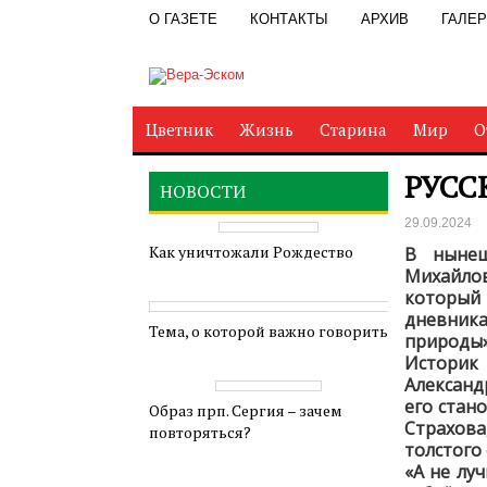
О ГАЗЕТЕ
КОНТАКТЫ
АРХИВ
ГАЛЕ
Цветник
Жизнь
Старина
Мир
О
РУСС
НОВОСТИ
29.09.2024
Как уничтожали Рождество
В нынеш
Михайлов
который
дневник
Тема, о которой важно говорить
природы»
Историк
Александ
его стан
Образ прп. Сергия – зачем
Страхова
повторяться?
толстого
«А не лу