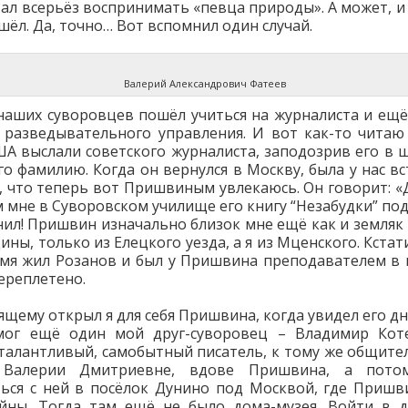
стал всерьёз воспринимать «певца природы». А может, и
шёл. Да, точно… Вот вспомнил один случай.
Валерий Александрович Фатеев
наших суворовцев пошёл учиться на журналиста и ещё
 разведывательного управления. И вот как-то читаю 
ША выслали советского журналиста, заподозрив его в 
го фамилию. Когда он вернулся в Москву, была у нас вст
, что теперь вот Пришвиным увлекаюсь. Он говорит: «Д
м мне в Суворовском училище его книгу “Незабудки” пода
нил! Пришвин изначально близок мне ещё как и земляк 
ны, только из Елецкого уезда, а я из Мценского. Кстат
мя жил Розанов и был у Пришвина преподавателем в 
переплетено.
ящему открыл я для себя Пришвина, когда увидел его дн
мог ещё один мой друг-суворовец – Владимир Коте
талантливый, самобытный писатель, к тому же общите
 Валерии Дмитриевне, вдове Пришвина, а пото
ься с ней в посёлок Дунино под Москвой, где Приш
йны. Тогда там ещё не было дома-музея. Войти в 