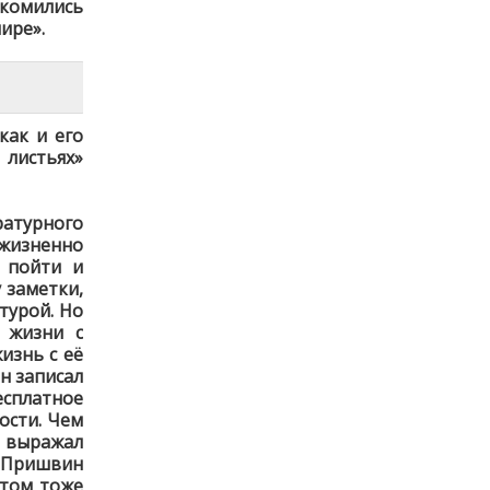
акомились
ире».
как и его
листьях»
ратурного
 жизненно
 пойти и
 заметки,
турой. Но
 жизни с
изнь с её
н записал
есплатное
ости. Чем
 выражал
. Пришвин
этом тоже