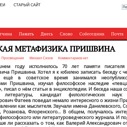
РЕИ
СТАРЫЙ САЙТ
тчина
Память
Днесь
Слово
Собеседник
Почта
КАЯ МЕТАФИЗИКА ПРИШВИНА
Просвещение
Михаил Сизов
Комментариев нет
нем году исполнилось 70 лет памяти писателя
ича Пришвина. Хотел я к юбилею записать беседу с ч
 ещё в советское время занимался неопублик
ами Пришвина, изучал философское наследие «певца
, писал о нём статьи в энциклопедии. И беседа наша со
 литературы, кандидат филологических наук
рович Фатеев поведал немало интересного о жизни Пр
овлении как мыслителя. Звучали имена Данилевского, С
, Розанова, Флоренского… В общем, получалось инт
 философского или литературоведческого журнала. И по
чше ли рассказать о том, как Валерий Александрович о