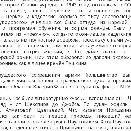
которые Сталин учредил в 1943 году, осознав, что С
ь в войне, лишь оперевшись на исконное русское
ть церкви и кадетские корпуса по типу дореволюци
уворовском училище всё было оттуда, из царской Р
, и программа обучения, и форма одежды. Были 
ателя из «прежних», когда-то окончившие кадетские
я власть им полностью доверяла, поскольку с нами уч
алина – как понимаю, сам вождь их в училище и опред
конечно, патриотический, я бы даже сказал, с 
рской армии. При этом образование давали академ
роннее, как в лицее времён Пушкина.
рущёвского сокращения армии большинство вып
далее учиться пошли в гражданские вузы и прояви
зных областях. Валерий Фатеев поступил на филфак МГУ.
рны у нас были литературные курсы, – вспоминал он. – 
ряд – от Шекспира до Джойса. По рукам ходили 
а, Ахматовой, Цветаевой. Что касается Пришвин
ался как один из певцов природы, писавший чес
и. Ставили его в один ряд с Паустовским. Хотя Паустов
тся, сладенькое чтиво, а Пришвин – настоящая литера