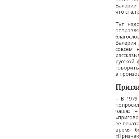
Валерии 
что стал 
Тут надо
отправл
благосло
Валерия 
совсем 
рассказы
русской 
говорить
а произо
Пригл
– В 1979
попросил
чаша» –
«пригово
её печат
время б
«Призна