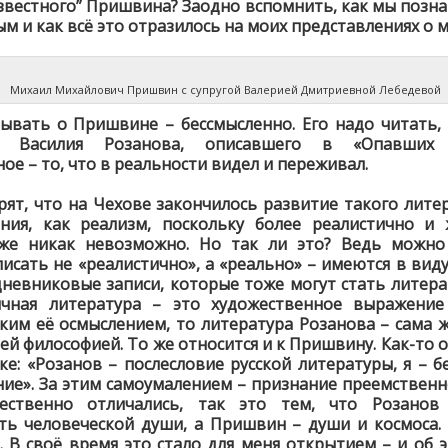
известного” Пришвина? Заодно вспомнить, как мы позн
м и как всё это отразилось на моих представлениях о м
Михаил Михайлович Пришвин с супругой Валерией Дмитриевной Лебедевой
зывать о Пришвине – бессмысленно. Его надо читать, 
у Василия Розанова, описавшего в «Опавших 
ое – то, что в реальности видел и переживал.
рят, что на Чехове закончилось развитие такого лите
ния, как реализм, поскольку более реалистично и
уже никак невозможно. Но так ли это? Ведь можно
писать не «реалистично», а «реально» – имеются в виду
дневниковые записи, которые тоже могут стать литера
ычная литература – это художественное выражение
ким её осмыслением, то литература Розанова – сама ж
ей философией. То же относится и к Пришвину. Как-то о
ке: «Розанов – послесловие русской литературы, я – б
ие». За этим самоумалением – признание преемственн
ественно отличались, так это тем, что Розанов
ть человеческой души, а Пришвин – души и космоса
. В своё время это стало для меня открытием – и об 