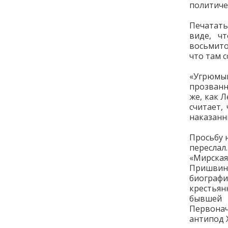
политиче
Печатать
виде, ч
восьмито
что там с
«Угрюмый
прозванн
же, как 
считает,
наказанн
Просьбу 
переслал
«Мирская
Пришвин
биографи
крестьян
бывшей 
Первонач
антипод 