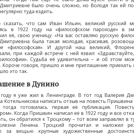
Дмитриевне было очень сложно, но Володя так ей по
регулярно туда ездить.
 сказать, что сам Иван Ильин, великий русский м
яясь в 1922 году на «философском пароходе» в эм
вил её, свою ученицу: «На вас оставляю русскую фило
Дмитриевна была такая молодая, красивая, розовощ
не «философская». И другой наш великий, Флоренс
вали, при каждой встрече с ней язвил: «Здравствуйте
философии». Судьба её удивительна – и об этом мо
. Короче говоря, пришло и мне приглашение приехать 
шло это так.
ашение в Дунино
 году я уже жил в Ленинграде. В тот год Валерия Д
а Котельникова написать отзыв на повесть Пришвина
 тогда готовилась первая её публикация. Повест
ром». Когда Пришвин написал её в 1922 году и все отк
ать, он обратился к Троцкому – тот всем заправлял в ту
олезни Ленина. Троцкий прочитал и наложил ре
ю за вещью крупные художественные достоинст