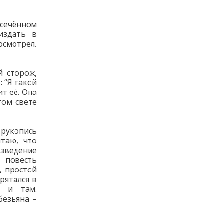
усечённом
издать в
осмотрел,
й сторож,
 “Я такой
т её. Она
том свете
 рукопись
итаю, что
изведение
 повесть
, простой
рятался в
а и там.
безьяна –