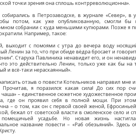
ской точки зрения она сплошь контрреволюционна».
 собирались в Петрозаводске, в журнале «Север», в 
тобы потом, как уже опубликованную, смогли бы 
мном собрании с куда меньшими купюрами. Позже я п
ократили. Например, такое:
, выходит с помоями с утра до вечера воду носящи
ый Ленин за то, что при обиде вёдра бросает и говорит:
Ленин”. Старуха Павлиниха ненавидит его, и он ненавиди
 что это действительно Ленин, только уже как бы на 
ый и всё-таки нераскаянный».
написать отзыв о повести Котельников направил мне и
. Прочитав, я поразился: какая сила! До сих пор сч
 чаша» – единственное сюжетное художественное про
а, где он проявил себя в полной мощи. При этом
чна – о том, как он с первой своей женой, Ефросиньей
кой, бежал от советской власти в смоленское село и сп
помещичьей усадьбе. Но новая жизнь настигл
альное название повести – «Раб обезьяний». Здесь о
Христу.