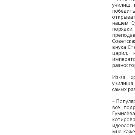
училищ, 
победит
открыва
нашем С
порядки
преподав
Советска
внука Ст
царил, 
императо
разносто
Из-за х
училища 
самых ра
– Популя
всё под
Гумилёв
котиров
идеологи
мне каже