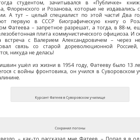
огда студентом, зачитывался в «Публичке» книж
а, Флоренского и Розанова, которые не издавались 
и. А тут – целый специалист по этой части! Два го
ают первую в СССР биографическую книгу о Роз
ом Фатеева – запретное разрешат, а тогда, в 88-м, е
елезобетонная плита коммунистического официоза. И с
ва встреча с Валерием Александровичем – через не
вовал связь со старой дореволюционной Россией, 
ся, никуда не делась!
ишвин ушёл из жизни в 1954 году, Фатееву было 13 ле
гося с войны фронтовика, он учился в Суворовском 
алинине.
Курсант Фатеев в Суворовском училище
Сохранил погоны
везло, – как-то рассказал мне Фатеев. – Попал я в од