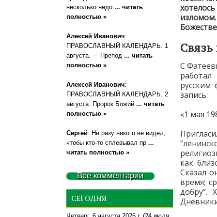
хотелось
несколько недо
... читать
изломом. 
полностью »
Божестве
Алексей Иванович
:
Связь
ПРАВОСЛАВНЫЙ КАЛЕНДАРЬ. 1
августа. --- Препод
... читать
С Фатеев
полностью »
работал
русским 
Алексей Иванович
:
запись:
ПРАВОСЛАВНЫЙ КАЛЕНДАРЬ. 2
августа. Пророк Божий
... читать
«1 мая 198
полностью »
Пригласи
Сергей
: Ни разу никого не видел,
“ленинск
чтобы кто-то сплевывал пр
...
религиоз
читать полностью »
как близ
Сказал о
Все комментарии
время; с
добру”.
СЕГОДНЯ
Дневники
Четверг, 6 августа 2026 г.
(24 июля