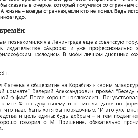
 бы сказать в очерке, который получился со странным
А жизнь – всегда странная, если кто не понял. Ведь ист
нное чудо.
 времён
ым познакомился я в Ленинграде ещё в советскую пору.
 в издательстве «Аврора» и уже профессионально з
философским наследием. В моём личном дневнике со
8 г.
л Фатеева в общежитие на Кораблях к своим младокур
ой комнате” Валерий Александрович провёл “Беседу 
ной ф-фии”. После хорошо наклюкались. Почувствовал
ок мне Ф. по духу своему и по мысли, даже по форм
н, что надо быть хотя бы порядочным: “И это уже мно
редства и цель едины: будь добрым – и тем подвигн
 Хорошо говорил о М. Пришвине, обязательно прочи
».