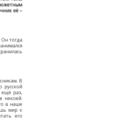
 сюжетным
очник её –
 Он тогда
анимался
хранилась
сникам. В
о русской
 ещё раз,
е некоей.
го в наше
ешь мир к
тать его