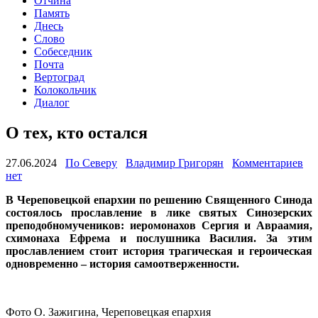
Отчина
Память
Днесь
Слово
Собеседник
Почта
Вертоград
Колокольчик
Диалог
О тех, кто остался
27.06.2024
По Северу
Владимир Григорян
Комментариев
нет
В Череповецкой епархии по решению Священного Синода
состоялось прославление в лике святых Синозерских
преподобномучеников: иеромонахов Сергия и Авраамия,
схимонаха Ефрема и послушника Василия. За этим
прославлением стоит история трагическая и героическая
одновременно – история самоотверженности.
Фото О. Зажигина, Череповецкая епархия