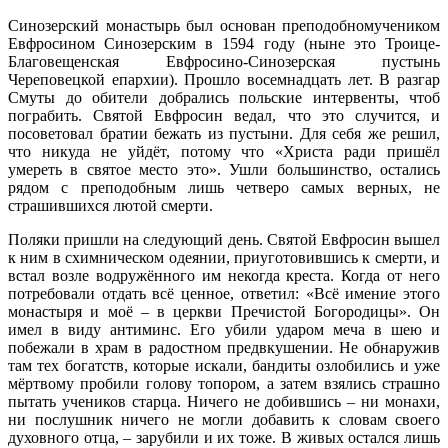
Синозерский монастырь был основан преподобномучеником
Евфросином Синозерским в 1594 году (ныне это Троице-
Благовещенская Евфросино-Синозерская пустынь
Череповецкой епархии). Прошло восемнадцать лет. В разгар
Смуты до обители добрались польские интервенты, чтоб
пограбить. Святой Евфросин ведал, что это случится, и
посоветовал братии бежать из пустыни. Для себя же решил,
что никуда не уйдёт, потому что «Христа ради пришёл
умереть в святое место это». Ушли большинство, остались
рядом с преподобным лишь четверо самых верных, не
страшившихся лютой смерти.
Поляки пришли на следующий день. Святой Евфросин вышел
к ним в схимническом одеянии, приуготовившись к смерти, и
встал возле водружённого им некогда креста. Когда от него
потребовали отдать всё ценное, ответил: «Всё имение этого
монастыря и моё – в церкви Пречистой Богородицы». Он
имел в виду антиминс. Его убили ударом меча в шею и
побежали в храм в радостном предвкушении. Не обнаружив
там тех богатств, которые искали, бандиты озлобились и уже
мёртвому пробили голову топором, а затем взялись страшно
пытать учеников старца. Ничего не добившись – ни монахи,
ни послушник ничего не могли добавить к словам своего
духовного отца, – зарубили и их тоже. В живых остался лишь