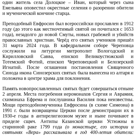
один житель села Долоцкое – Иван, который через сына
Емельяна оповестил окрестные селения о разорении обители
и мученической кончине старца.
Преподобный Евфросин был всероссийски прославлен в 1912
году (до этого как местночтимый святой он почитался с 1653
года), незадолго до новой Смуты, новых грабежей и убийств
православных христиан. Черёд его святых учеников пришёл
31 марта 2024 года. В кафедральном соборе Череповца
сослужили на литургии митрополит Вологодский и
Кирилловский Савва, епископ Великоустюжский и
Тотемский Фотий, епископ Череповецкий и Белозерский
Игнатий. После оглашения постановления Священного
Синода икона Синозерских святых была вынесена из алтаря и
положена в центре храма для поклонения.
Память новопрославленных святых будет совершаться отныне
2 апреля. Места погребения иеромонахов Сергия и Аврамия,
схимонаха Ефрема и послушника Василия пока неизвестны.
Мощи преподобномученика Евфросина (в схиме Симеона) в
1991 г. были возвращены Церкви после демонстрации их в
1930-е годы в антирелигиозном музее и ныне почивают в
приделе сщмч. Антипы Казанской церкви Устюжны в
старинной раке 1799 года
(о монастыре, его истории и
святынях «Вера» рассказывала в год 400-летия обители: