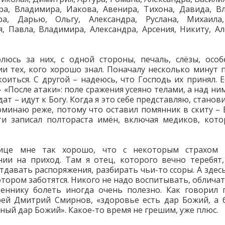
ра, Владимира, Иакова, Авенира, Тихона, Давида, В
ра, Дарью, Ольгу, Александра, Руслана, Михаила,
, Павла, Владимира, Александра, Арсения, Никиту, Ал
люсь за них, с одной стороны, печаль, слёзы, осо
и тех, кого хорошо знал. Поначалу несколько минут п
коиться. С другой – надеюсь, что Господь их принял. Е
– «После атаки»: поле сражения усеяно телами, а над ни
ат – идут к Богу. Когда я это себе представляю, станови
минаю реже, потому что оставил помянник в скиту – 
и записал полтораста имён, включая медиков, кот
ице мне так хорошо, что с некоторым страхом
ии на приход. Там я отец, которого вечно теребят
тдавать распоряжения, разбирать чьи-то ссоры. А здесь
котором заботятся. Никого не надо воспитывать, обличат
еннику болеть иногда очень полезно. Как говорил
ей Дмитрий Смирнов, «здоровье есть дар Божий, а 
ный дар Божий». Какое-то время не грешим, уже плюс.