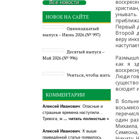
воскресе
Все новости
христиан
унывать.
НОВОЕ НА САЙТЕ
приближ
Первый д
Одиннадцатый
Второй д
выпуск – Июнь 2026 (№ 997)
веру инк
наступает
Деcятый выпуск –
Размышля
Май 2026 (№ 996)
как я з
воскресн
Учиться, чтобы жить
Люди гов
существо
всходит и
КОММЕНТАРИИ
В больни
Алексей Иванович
: Опасные и
восьмис
страшные времена наступили...
перечисл
Тревога, м
... читать полностью »
один раз
Михаила,
Алексей Иванович
: К выше
Симеона,
приведённой статье появилось
Никиту, 