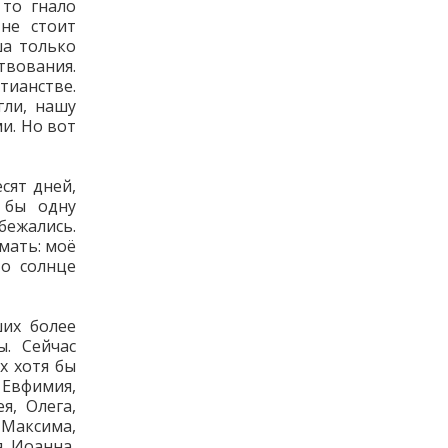
 то гнало
 не стоит
ша только
вования.
тианстве.
гли, нашу
и. Но вот
сят дней,
 бы одну
бежались.
мать: моё
то солнце
ших более
. Сейчас
х хотя бы
 Евфимия,
я, Олега,
 Максима,
, Иоанна,