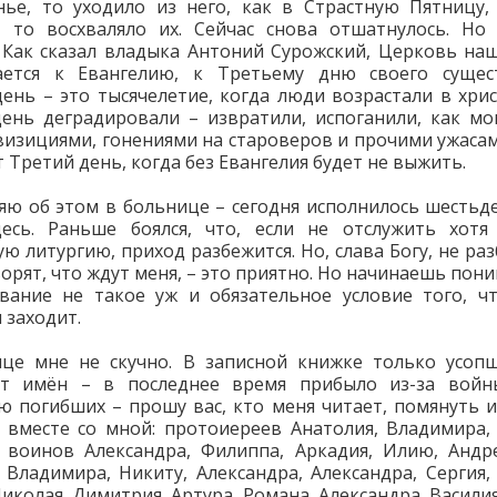
нье, то уходило из него, как в Страстную Пятницу,
, то восхваляло их. Сейчас снова отшатнулось. Но
 Как сказал владыка Антоний Сурожский, Церковь на
ается к Евангелию, к Третьему дню своего сущест
ень – это тысячелетие, когда люди возрастали в хрис
ень деградировали – извратили, испоганили, как мо
визициями, гонениями на староверов и прочими ужасам
 Третий день, когда без Евангелия будет не выжить.
ю об этом в больнице – сегодня исполнилось шестьде
десь. Раньше боялся, что, если не отслужить хотя
ую литургию, приход разбежится. Но, слава Богу, не раз
орят, что ждут меня, – это приятно. Но начинаешь пони
вание не такое уж и обязательное условие того, ч
 заходит.
це мне не скучно. В записной книжке только усоп
от имён – в последнее время прибыло из-за войны
ю погибших – прошу вас, кто меня читает, помянуть и
 вместе со мной: протоиереев Анатолия, Владимира,
 воинов Александра, Филиппа, Аркадия, Илию, Андре
 Владимира, Никиту, Александра, Александра, Сергия,
Николая, Димитрия, Артура, Романа, Александра, Василия