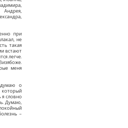
ладимира,
 Андрея,
ександра,
бенно при
лакал, не
сть такая
ми встают
тся легче.
Визябоже.
орые меня
 думаю о
, который
 я словно
ь. Думаю,
 покойный
болезнь –