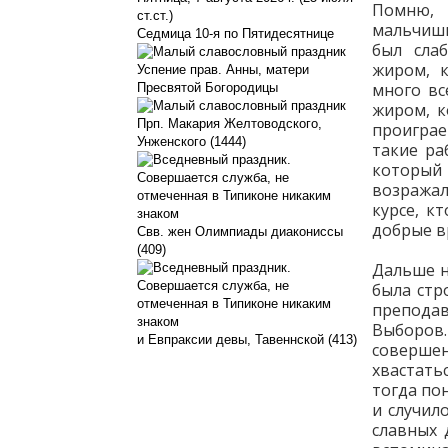
Помню, 
ст.ст.)
мальчишк
Седмица 10-я по Пятидесятнице
был сла
жиром, 
Успение прав. Анны, матери
много вс
Пресвятой Богородицы
жиром, к
Прп. Макария Желтоводского,
проиграе
Унженского (1444)
такие ра
который
возражали
курсе, к
добрые в
Свв. жен Олимпиады диакониссы
(409)
Дальше н
была стр
препода
Выборов
и Евпраксии девы, Тавеннской (413)
совершен
хвастать
тогда по
и случил
славных 