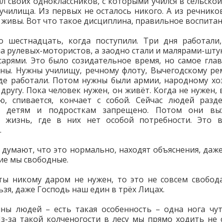
л своих одноклассников, с которыми учился в сельской
 училища. Из первых не осталось никого. А из речнико
 живы. Вот что такое дисциплина, правильное воспитан
 шестнадцать, когда поступили. Три дня работали
на рулевых-мотористов, а заодно стали и малярами-шту
сарями. Это было созидательное время, но самое гла
ны. Нужны училищу, речному флоту, Вычегодскому р
где работали. Потом нужны были армии, народному хоз
 другу. Пока человек нужен, он живёт. Когда не нужен, 
ю, спивается, кончает с собой. Сейчас людей разде
ь детям и подросткам запрещено. Потом они вы
ю жизнь, где в них нет особой потребности. Это в
.
думают, что это нормально, находят объяснения, даже
кие мы свободные.
ты никому даром не нужен, то это не совсем свобод
ьзя, даже Господь наш един в трёх Лицах.
ны людей – есть такая особенность – одна нога чу
Из-за такой колченогости в лесу мы прямо ходить не 