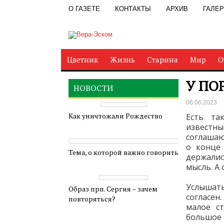
О ГАЗЕТЕ
КОНТАКТЫ
АРХИВ
ГАЛЕ
Цветник
Жизнь
Старина
Мир
О
У ПО
НОВОСТИ
06.06.2023
Как уничтожали Рождество
Есть та
известны
соглашаю
о конце 
Тема, о которой важно говорить
держалис
мысль. А 
Услышать 
Образ прп. Сергия – зачем
согласен
повторяться?
малое с
большое