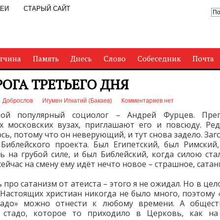
РЕИ
СТАРЫЙ САЙТ
тчина
Память
Днесь
Слово
Собеседник
Почта
РОГА ТРЕТЬЕГО ДНЯ
Доброслов
Игумен Игнатий (Бакаев)
Комментариев нет
кой популярный социолог – Андрей Фурцев. Пре
х московских вузах, приглашают его и повсюду. Ре
сь, потому что он неверующий, и тут снова задело. Заг
Библейского проекта. Был Египетский, был Римский
ь на грубой силе, и был Библейский, когда силою ста
сейчас на смену ему идёт нечто новое – страшное, сатан
про сатанизм от атеиста – этого я не ожидал. Но в цел
. Настоящих христиан никогда не было много, поэтому «
тадо» можно отнести к любому времени. А общест
 стадо, которое то приходило в Церковь, как на