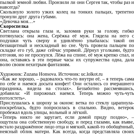
пылкой земной любви. Пронзили ли они Сергея так, чтобы раз и
навсегда?
Скользнуло золото узких колец на тонких пальцах, трепетно
тронули друг друга губами.
«Девочка моя…»
Скороспелка
Светлана открыла глаза и, заломив руки за голову, гибко
потянулась: она жена, Серёжка её муж. Глядела на него с
подушки чуть сверху и удивлённо улыбалась: такой он
беззащитный и нескладный во сне. Чуть провела пальцем по
складке его губ, даже сейчас упрямой. Дёрнул уголками, будто
отгоняя, но не проснулся. Лёжа на спине, её муж крепко спал, и
она, оставаясь в эти первые часы их супружества одна, дала
волю своим нехитрым фантазиям.
Художник: Zuzana Honsova. Источник: uc.lolkot.ru
«Как же хорошо, – радовалось что-то внутри её, – я теперь сама
по себе и наемся досыта конфет! Они остались со вчерашнего
праздника, видела на столах». Беззаботно рассмеявшись,
добавила: «И пирожных наемся. Теперь можно чуть-чуть
потолстеть».
Прислушалась к шороху за окном: ветка по стеклу царапнула-
поскреблась, будто попросилась в спальню. Видно, ветерок
пробежал вдоль улицы, вольный и лёгкий.
«Теперь никто не заругает, если домой приду поздно», –
ощутила она собственную свободу, и перед глазами, как въяве,
встало раздражённое лицо отца и мягкий, какой-то обобщённый,
неясный облик матери. Как всегда, когда представляла своих