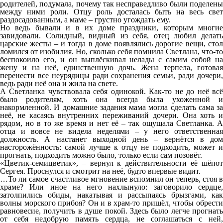
родителей, подумала, почему так несправедливо были поделены
между ними роли. Отцу роль досталась быть на весь свет
раздосадованным, а маме – грустно угождать ему.
Но ведь бывали и в их доме праздники, которым многие
завидовали. Солидный, видный из себя, отец любил делать
царские жесты – и тогда в доме появлялись дорогие вещи, стол
ломился от изобилия. Но, сколько себя помнила Светлана, что-то
беспокоило его, и он выплёскивал нелады с самим собой на
жену и на неё, единственную дочь. Жена терпела, готовая
перенести все неурядицы ради сохранения семьи, ради дочери,
ведь ради неё она и жила на свете.
А Светланка чувствовала себя одинокой. Как-то не до неё всё
было родителям, хоть она всегда была ухоженной и
накормленной. И домашние задания мама могла сделать сама за
неё, не касаясь внутренних переживаний дочери. Она хоть и
рядом, но в то же время и нет её – так ощущала Светланка. А
отца и вовсе не видела неделями – у него ответственная
должность. А настанет выходной день – вернётся в дом
насторожённость: самой лучше к отцу не подходить, может и
прогнать, подходить можно было, только если сам позовёт.
«Цветик-семицветик», – вернул к действительности её шёпот
Сергея. Проснулся и смотрит на неё, будто впервые видит.
…То ли самое счастливое мгновение вспомнил он теперь, стоя в
храме? Или иное на него нахлынуло: заговорило сердце,
затолпились обиды, накатывая и рассыпаясь брызгами, как
волны морского прибоя? Он и в храм-то пришёл, чтобы обрести
равновесие, получить в душе покой. Здесь было легче прогнать
от себя недобрую память сердца, не соглашаться с ней,