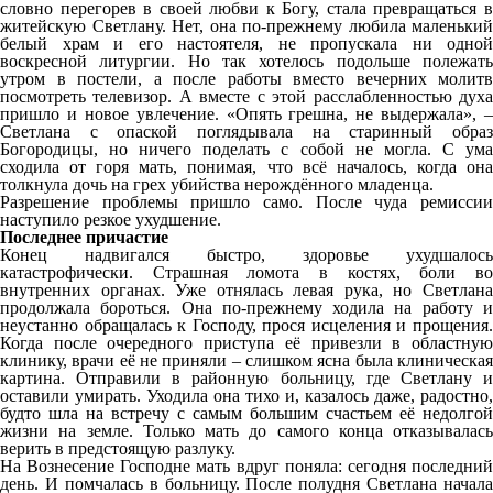
словно перегорев в своей любви к Богу, стала превращаться в
житейскую Светлану. Нет, она по-прежнему любила маленький
белый храм и его настоятеля, не пропускала ни одной
воскресной литургии. Но так хотелось подольше полежать
утром в постели, а после работы вместо вечерних молитв
посмотреть телевизор. А вместе с этой расслабленностью духа
пришло и новое увлечение. «Опять грешна, не выдержала», –
Светлана с опаской поглядывала на старинный образ
Богородицы, но ничего поделать с собой не могла. С ума
сходила от горя мать, понимая, что всё началось, когда она
толкнула дочь на грех убийства нерождённого младенца.
Разрешение проблемы пришло само. После чуда ремиссии
наступило резкое ухудшение.
Последнее причастие
Конец надвигался быстро, здоровье ухудшалось
катастрофически. Страшная ломота в костях, боли во
внутренних органах. Уже отнялась левая рука, но Светлана
продолжала бороться. Она по-прежнему ходила на работу и
неустанно обращалась к Господу, прося исцеления и прощения.
Когда после очередного приступа её привезли в областную
клинику, врачи её не приняли – слишком ясна была клиническая
картина. Отправили в районную больницу, где Светлану и
оставили умирать. Уходила она тихо и, казалось даже, радостно,
будто шла на встречу с самым большим счастьем её недолгой
жизни на земле. Только мать до самого конца отказывалась
верить в предстоящую разлуку.
На Вознесение Господне мать вдруг поняла: сегодня последний
день. И помчалась в больницу. После полудня Светлана начала