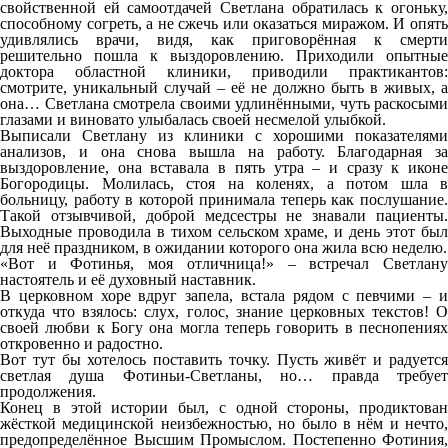
свойственной ей самоотдачей Светлана обратилась к огоньку,
способному согреть, а не сжечь или оказаться миражом. И опять
удивлялись врачи, видя, как приговорённая к смерти
решительно пошла к выздоровлению. Приходили опытные
доктора областной клиники, приводили практикантов:
смотрите, уникальный случай – её не должно быть в живых, а
она… Светлана смотрела своими удлинёнными, чуть раскосыми
глазами и виновато улыбалась своей несмелой улыбкой.
Выписали Светлану из клиники с хорошими показателями
анализов, и она снова вышла на работу. Благодарная за
выздоровление, она вставала в пять утра – и сразу к иконе
Богородицы. Молилась, стоя на коленях, а потом шла в
больницу, работу в которой принимала теперь как послушание.
Такой отзывчивой, доброй медсестры не знавали пациенты.
Выходные проводила в тихом сельском храме, и день этот был
для неё праздником, в ожидании которого она жила всю неделю.
«Вот и Фотинья, моя отличница!» – встречал Светлану
настоятель и её духовный наставник.
В церковном хоре вдруг запела, встала рядом с певчими – и
откуда что взялось: слух, голос, знание церковных текстов! О
своей любви к Богу она могла теперь говорить в песнопениях
откровенно и радостно.
Вот тут бы хотелось поставить точку. Пусть живёт и радуется
светлая душа Фотиньи-Светланы, но… правда требует
продолжения.
Конец в этой истории был, с одной стороны, продиктован
жёсткой медицинской неизбежностью, но было в нём и нечто,
предопределённое Высшим Промыслом. Постепенно Фотиния,