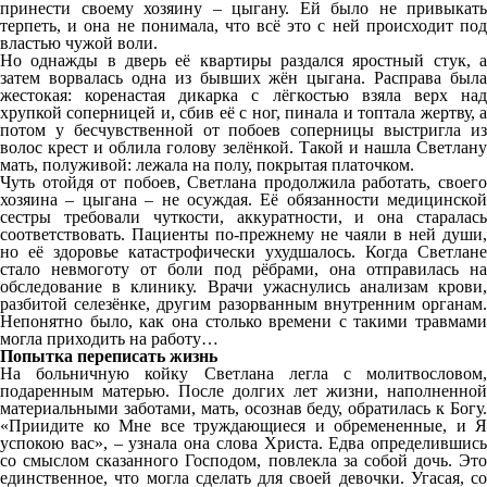
принести своему хозяину – цыгану. Ей было не привыкать
терпеть, и она не понимала, что всё это с ней происходит под
властью чужой воли.
Но однажды в дверь её квартиры раздался яростный стук, а
затем ворвалась одна из бывших жён цыгана. Расправа была
жестокая: коренастая дикарка с лёгкостью взяла верх над
хрупкой соперницей и, сбив её с ног, пинала и топтала жертву, а
потом у бесчувственной от побоев соперницы выстригла из
волос крест и облила голову зелёнкой. Такой и нашла Светлану
мать, полуживой: лежала на полу, покрытая платочком.
Чуть отойдя от побоев, Светлана продолжила работать, своего
хозяина – цыгана – не осуждая. Её обязанности медицинской
сестры требовали чуткости, аккуратности, и она старалась
соответствовать. Пациенты по-прежнему не чаяли в ней души,
но её здоровье катастрофически ухудшалось. Когда Светлане
стало невмоготу от боли под рёбрами, она отправилась на
обследование в клинику. Врачи ужаснулись анализам крови,
разбитой селезёнке, другим разорванным внутренним органам.
Непонятно было, как она столько времени с такими травмами
могла приходить на работу…
Попытка переписать жизнь
На больничную койку Светлана легла с молитвословом,
подаренным матерью. После долгих лет жизни, наполненной
материальными заботами, мать, осознав беду, обратилась к Богу.
«Приидите ко Мне все труждающиеся и обремененные, и Я
успокою вас», – узнала она слова Христа. Едва определившись
со смыслом сказанного Господом, повлекла за собой дочь. Это
единственное, что могла сделать для своей девочки. Угасая, со