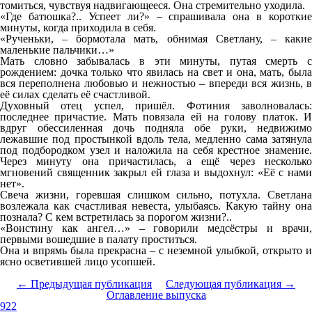
томиться, чувствуя надвигающееся. Она стремительно уходила.
«Где батюшка?.. Успеет ли?» – спрашивала она в короткие
минуты, когда приходила в себя.
«Рученьки, – бормотала мать, обнимая Светлану, – какие
маленькие пальчики…»
Мать словно забывалась в эти минуты, путая смерть с
рождением: дочка только что явилась на свет и она, мать, была
вся переполнена любовью и нежностью – впереди вся жизнь, в
её силах сделать её счастливой.
Духовный отец успел, пришёл. Фотиния заволновалась:
последнее причастие. Мать повязала ей на голову платок. И
вдруг обессиленная дочь подняла обе руки, недвижимо
лежавшие под простынкой вдоль тела, медленно сама затянула
под подбородком узел и наложила на себя крестное знамение.
Через минуту она причастилась, а ещё через несколько
мгновений священник закрыл ей глаза и выдохнул: «Её с нами
нет».
Свеча жизни, горевшая слишком сильно, потухла. Светлана
возлежала как счастливая невеста, улыбаясь. Какую тайну она
познала? С кем встретилась за порогом жизни?..
«Воистину как ангел…» – говорили медсёстры и врачи,
первыми вошедшие в палату проститься.
Она и впрямь была прекрасна – с неземной улыбкой, открыто и
ясно осветившей лицо усопшей.
← Предыдущая публикация
Следующая публикация →
Оглавление выпуска
922