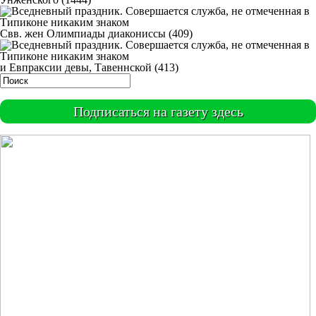
Свв. жен Олимпиады диакониссы (409)
и Евпраксии девы, Тавеннской (413)
Подписаться на газету здесь