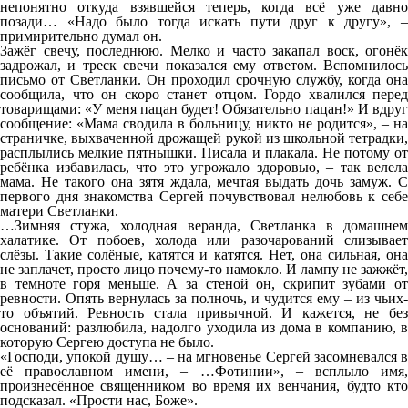
непонятно откуда взявшейся теперь, когда всё уже давно
позади… «Надо было тогда искать пути друг к другу», –
примирительно думал он.
Зажёг свечу, последнюю. Мелко и часто закапал воск, огонёк
задрожал, и треск свечи показался ему ответом. Вспомнилось
письмо от Светланки. Он проходил срочную службу, когда она
сообщила, что он скоро станет отцом. Гордо хвалился перед
товарищами: «У меня пацан будет! Обязательно пацан!» И вдруг
сообщение: «Мама сводила в больницу, никто не родится», – на
страничке, выхваченной дрожащей рукой из школьной тетрадки,
расплылись мелкие пятнышки. Писала и плакала. Не потому от
ребёнка избавилась, что это угрожало здоровью, – так велела
мама. Не такого она зятя ждала, мечтая выдать дочь замуж. С
первого дня знакомства Сергей почувствовал нелюбовь к себе
матери Светланки.
…Зимняя стужа, холодная веранда, Светланка в домашнем
халатике. От побоев, холода или разочарований слизывает
слёзы. Такие солёные, катятся и катятся. Нет, она сильная, она
не заплачет, просто лицо почему-то намокло. И лампу не зажжёт,
в темноте горя меньше. А за стеной он, скрипит зубами от
ревности. Опять вернулась за полночь, и чудится ему – из чьих-
то объятий. Ревность стала привычной. И кажется, не без
оснований: разлюбила, надолго уходила из дома в компанию, в
которую Сергею доступа не было.
«Господи, упокой душу… – на мгновенье Сергей засомневался в
её православном имени, – …Фотинии», – всплыло имя,
произнесённое священником во время их венчания, будто кто
подсказал. «Прости нас, Боже».