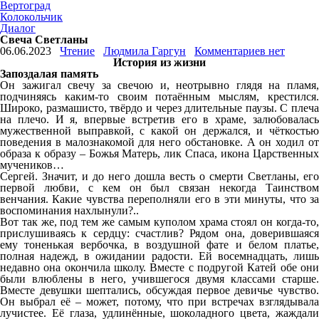
Вертоград
Колокольчик
Диалог
Свеча Светланы
06.06.2023
Чтение
Людмила Гаргун
Комментариев нет
История из жизни
Запоздалая память
Он зажигал свечу за свечою и, неотрывно глядя на пламя,
подчиняясь каким-то своим потаённым мыслям, крестился.
Широко, размашисто, твёрдо и через длительные паузы. С плеча
на плечо. И я, впервые встретив его в храме, залюбовалась
мужественной выправкой, с какой он держался, и чёткостью
поведения в малознакомой для него обстановке. А он ходил от
образа к образу – Божья Матерь, лик Спаса, икона Царственных
мучеников…
Сергей. Значит, и до него дошла весть о смерти Светланы, его
первой любви, с кем он был связан некогда Таинством
венчания. Какие чувства переполняли его в эти минуты, что за
воспоминания нахлынули?..
Вот так же, под тем же самым куполом храма стоял он когда-то,
прислушиваясь к сердцу: счастлив? Рядом она, доверившаяся
ему тоненькая вербочка, в воздушной фате и белом платье,
полная надежд, в ожидании радости. Ей восемнадцать, лишь
недавно она окончила школу. Вместе с подругой Катей обе они
были влюблены в него, учившегося двумя классами старше.
Вместе девушки шептались, обсуждая первое девичье чувство.
Он выбрал её – может, потому, что при встречах взглядывала
лучистее. Её глаза, удлинённые, шоколадного цвета, жаждали