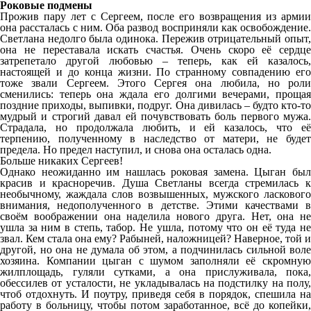
Роковые подмены
Прожив пару лет с Сергеем, после его возвращения из армии
она рассталась с ним. Оба развод восприняли как освобождение.
Светлана недолго была одинока. Пережив отрицательный опыт,
она не переставала искать счастья. Очень скоро её сердце
затрепетало другой любовью – теперь, как ей казалось,
настоящей и до конца жизни. По странному совпадению его
тоже звали Сергеем. Этого Сергея она любила, но роли
сменились: теперь она ждала его долгими вечерами, прощая
поздние приходы, выпивки, подруг. Она дивилась – будто кто-то
мудрый и строгий давал ей почувствовать боль первого мужа.
Страдала, но продолжала любить, и ей казалось, что её
терпению, полученному в наследство от матери, не будет
предела. Но предел наступил, и снова она осталась одна.
Больше никаких Сергеев!
Однако неожиданно им нашлась роковая замена. Цыган был
красив и красноречив. Душа Светланы всегда стремилась к
необычному, жаждала слов возвышенных, мужского ласкового
внимания, недополученного в детстве. Этими качествами в
своём воображении она наделила нового друга. Нет, она не
ушла за ним в степь, табор. Не ушла, потому что он её туда не
звал. Кем стала она ему? Рабыней, наложницей? Наверное, той и
другой, но она не думала об этом, а подчинилась сильной воле
хозяина. Компании цыган с шумом заполняли её скромную
жилплощадь, гуляли сутками, а она прислуживала, пока,
обессилев от усталости, не укладывалась на подстилку на полу,
чтоб отдохнуть. И поутру, приведя себя в порядок, спешила на
работу в больницу, чтобы потом заработанное, всё до копейки,