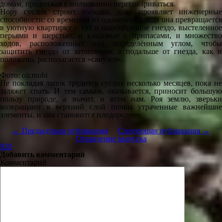
домам, продолжая взволнованно переговариваться.
Нору суслик строит толково, даже проявляет инженерные
способности: со временем из одиночного хода она превращается
в уютную квартирку – тут и шарообразное гнездо, выстеленное
перьями и шерстью, и кладовые с припасами, и множество
ходов, расположенных под определённым углом, чтобы
защитить гнездо от затопления; а подальше от гнезда, как и
положено, располагается «санузел».
Фото: oir.mobi
Не покладая лапок трудится суслик несколько месяцев, пока не
заляжет спать. И тем самым, оказывается, приносит большую
пользу природе, а значит, и всем нам. Роя землю, зверьки
возвращают в верхний слой почвы утраченные важнейшие
элементы, и она становится плодороднее.
← Предыдущая публикация
Следующая публикация →
Оглавление выпуска
920
Добавить комментарий
Комментарий