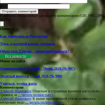
Имя
Выберите изображение для вашего комментария (GIF, PNG, JPG,
JPEG):
Новости
Как уничтожали Рождество
Тема, о которой важно говорить
Образ прп. Сергия – зачем повторяться?
Все новости
Новое на сайте
Одиннадцатый выпуск – Июнь 2026 (№ 997)
Деcятый выпуск – Май 2026 (№ 996)
Учиться, чтобы жить
Комментарии
Алексей Иванович
: Опасные и страшные времена наступили...
Тревога, м
... читать полностью »
Алексей Иванович
: К выше приведённой статье появилось
несколько недо
... читать полностью »