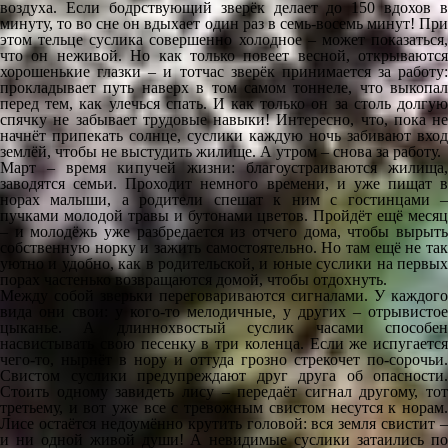
воздуха. Если бодрствующий зверёк делает до 150 вдохов в
минуту, то во сне он вдыхает один раз в семь-восемь минут! При
этом тельце суслика совершенно холодное – может показаться,
что он неживой. Но как только повеет весной, открываются
хорошенькие глазки – и тотчас зверёк принимается за работу:
прокладывает путь наверх в том самом тоннеле, что выкопал
перед тем, как улечься спать. И как только он за столь долгую
спячку не забывает трудовые навыки! Интересно, что, пока не
начнёт припекать солнце, суслики каждую ночь забивают вход
землёй, чтобы не выстудить жилище. А утром – снова за работу.
Март – время кипучей жизни: благоустраиваются жилища,
заводятся семьи. Проходит немного времени, и уже пищат в
норах малыши, а родители спешат к ним с гостинцами –
пучками молодой травы и бутонами цветов. Пройдёт ещё месяц
– и молодёжь уже разбредается из отчего дома, чтобы вырыть
собственную норку и зажить самостоятельно. Но там ещё не так
уютно и удобно, как в родительской, и юные суслики на первых
порах частенько возвращаются домой, чтобы отдохнуть.
Между собой зверьки переговариваются сигналами. У каждого
вида они свои: у кого-то мелодичные, у других – отрывистое
цыканье. А длиннохвостый суслик часами способен
насвистывать свою песенку в три коленца. Если же испугается
чего-то, нырнёт в нору и оттуда грозно стрекочет по-сорочьи.
Свистом суслики предупреждают друг друга об опасности.
Стоить одному завидеть лису – передаёт сигнал другому, тот
третьему, и вот уже все с тревожным свистом несутся к норам.
Лисе остаётся недоумённо крутить головой: вся земля свистит –
и ни одной живой души! А невидимые суслики затаились по