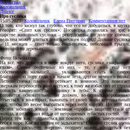
Вертоград
Колокольчик
Диалог
Про суслика
15.05.2023
Колокольчик
Елена Григорян
Комментариев нет
О том, кто заснул так глубоко, что его не добудиться, в шутку
говорят: «Спит как суслик». Поговорка появилась не зря: в
царстве животных суслики – рекордсмены по долготе спячки,
ведь она может длиться девять месяцев подряд! Дольше суслика
– 11 месяцев – спит только соня-полчок, небольшой грызун,
живущий на деревьях.
Фото: fikiwiki.com
На всё, что делается в мире вокруг него, суслики «закрывают
глаза». Самые беспечные из них – те, у кого ещё нет
собственных малышей, – укладываются спать в самую
благодатную пору года – в начале лета, другие немного позже.
Летняя спячка плавно перетекает в зимнюю. Это помогает
зверькам переносить зной и стужу, к тому же избавляет от страха
попасть какому-нибудь хищнику в зубы. К спячке суслик
готовится основательно: он должен, во-первых, хорошенько
отъесться, а во-вторых, выкопать от своей норы вертикальный
ход, чтобы по весне выбраться через него наружу. Но этот лаз
суслик забивает землёй – земляная «пробка» защитит его и от
холода, и от вешних вод, и от непрошеных зубастых гостей.
Перед тем как отправиться на боковую, суслик замуровывает
себя в норе. Как же он там не задыхается? Спящий суслик очень
экономно расходует энергию, поэтому может обходиться без