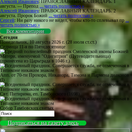
Алексей Иванович
: ПРАВОСЛАВНЫЙ КАЛЕНДАРЬ. 1
августа. --- Препод
... читать полностью »
Алексей Иванович
: ПРАВОСЛАВНЫЙ КАЛЕНДАРЬ. 2
августа. Пророк Божий
... читать полностью »
Сергей
: Ни разу никого не видел, чтобы кто-то сплевывал пр
...
читать полностью »
Все комментарии
Сегодня
Понедельник, 10 августа 2026 г.
(28 июля ст.ст.)
Седмица 11-я по Пятидесятнице
Смоленской иконы Божией
Матери, именуемой "Одигитрия" (Путеводительница)
(принесена из Царьграда в 1046 г.)
Апп. от 70-ти Прохора, Никанора, Тимона и Пармена диаконов
(I)
Свт. Питирима, еп. Тамбовского (1698)
Собор Тамбовских святых
Подписаться на газету здесь