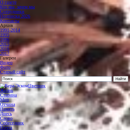
О газете
Кто мы, зачем мы
Сотрудники
Подписка 2026
Контакты
Архив
1991-2014
1995
1996
2015
2016
2017
Галереи
Видео
Фото
Старый сайт
Цветник
Жизнь
Старина
Мир
Отчина
Память
Днесь
Слово
Собеседник
Почта