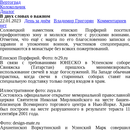
Вертоград
Колокольчик
Диалог
В двух словах о важном
22.01.2023
День за днём
Владимир Григорян
Комментариев
нет
Соловецкий наместник епископ Порфирий посетил
прифронтовую зону и молился вместе с русскими воинами.
Отметим, что ещё с марта по его благословению записки о
здравии и упокоении воинов, участников спецоперации,
принимаются в монастыре без всяких пожертвований.
Епископ Порфирий. Фото: tv29.ru
В связи с требованиями ЮНЕСКО в Успенском соборе
Свияжска (Татарстан) пришлось минимизировать
использование свечей в ходе богослужений. На Западе обычная
практика, когда свечи в старинных соборах ставят на
специальную подставку только перед входом в храм.
Иллюстративное фото: zuya.ru
Состоялось официальное открытие мемориальной православной
церкви Святителя Николая Мирликийского на месте башен-
близнецов Всемирного торгового центра в Нью-Йорке. Храм
был построен на месте разрушенного в результате теракта 11
сентября 2001 года.
Фото: design-mate.ru
Архиепископ Воркутинский и Усинский Марк совершил