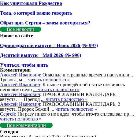
Как уничтожали Рождество
Тема, о которой важно говорить
Образ прп. Сергия – зачем повторяться?
Все новости
Новое на сайте
Одиннадцатый выпуск – Июнь 2026 (№ 997)
Деcятый выпуск – Май 2026 (№ 996)
Учиться, чтобы жить
Комментарии
Алексей Иванович
: Опасные и страшные времена наступили...
Тревога, м
... читать полностью »
Алексей Иванович
: К выше приведённой статье появилось
несколько недо
... читать полностью »
Алексей Иванович
: ПРАВОСЛАВНЫЙ КАЛЕНДАРЬ. 1
августа. --- Препод
... читать полностью »
Алексей Иванович
: ПРАВОСЛАВНЫЙ КАЛЕНДАРЬ. 2
августа. Пророк Божий
... читать полностью »
Сергей
: Ни разу никого не видел, чтобы кто-то сплевывал пр
...
читать полностью »
Все комментарии
Сегодня
Воскресенье, 9 августа 2026 г.
(27 июля ст.ст.)