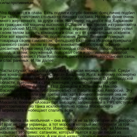
силы противника».
Что бросается в глаза. Есть подвиги сугубо боевые: боец лично подбил
три танка, уничтожил столько-то личного состава. Но на их фоне очень
много жертвенного, за други своя. Например: на шоссе под Харьковом
из гражданской машины выскочил ВСУшник и выстрелил из гранатомёта
в российский МТЛБ; заметив стрелка, сержант Андрей Шатохин успел
своим телом закрыть командира и спас его от смертельных осколков.
Или вот короткой строкой: подполковник Денис Литвинов прикрыл
товарища своим самолётом; фельдшер Екатерина Иванова прикрыла
раненого своим телом во время миномётного обстрела; офицер-
десантник Нурмагомед Гаджимагомедов спас своих бойцов, прикрыв их
отход, а затем, окружённый, подорвал себя и противников гранатой;
прапорщик-связист Иван Козловцев, рискуя жизнью, восстановил связь
и спас раненых. И так далее…
Часты случаи, когда солдаты гибнут, спасая мирных жителей. Среди
них командир батальона «Спарта» Владимир Жога, которому посмертно
присвоено звание Героя России. Гибнут и священники. В Белгородской
области, принявшей к себе беженцев, украинской ракетой убит
протоиерей Олег Артёмов. Под Донецком в Успенском Николо-
Васильевском монастыре ранен епископ Волновахский Амвросий. Эту
обитель обстреляли уже третий раз, хотя военного значения она не
имеет. А в Мариуполе, по свидетельству служащих храма Архистратига
Михаила, боевики «Азова» (организации, запрещённой в РФ), отступая,
расстреливают из танка исключительно храмы Московского
Патриархата и «обещают спалить всё».
Явно война эта необычная – она ведётся не за территории или ресурсы.
И враг не сами украинцы, а тот морок, в который их погрузили за три
десятилетия незалежности. Известный обозреватель Сергей Михеев
называет это прямо: сатанизм, который льётся в души людей из
украинского телевизора. А как ещё назвать призыв дипломированного