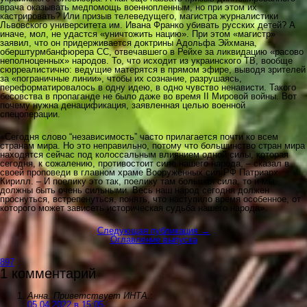
врача оказывать медпомощь военнопленным, но при этом их
кастрировать? Или призыв телеведущего, магистра журналистики
Львовского университета им. Ивана Франко убивать русских детей? А
иначе, мол, не удастся «уничтожить нацию». При этом «магистр»
заявил, что он придерживается доктрины Адольфа Эйхмана,
оберштурмбанфюрера СС, отвечавшего в Рейхе за ликвидацию «расово
неполноценных» народов. То, что исходит из украинского ТВ, вообще
сюрреалистично: ведущие матерятся в прямом эфире, выводя зрителей
за «пограничные линии», чтобы их сознание, разрушаясь,
переформатировалось в одну идею, в одно чувство ненависти. Такого
бесовства в пропаганде не было даже во время II Мировой войны. Вот
почему нужна денацификация, заявленная целью военной
спецоперации.
«Сегодня слово “независимость” часто прилагается почти ко всем
странам мира. Но это неправильно, потому что большинство стран мира
находятся сейчас под колоссальным влиянием одной силы, которая
сегодня, к сожалению, противостоит силе нашего народа, – сказал в
своей проповеди в главном храме Вооружённых сил РФ Патриарх
Кирилл. – И поелику это так, поелику там большая сила, то и мы
должны быть очень сильными. Весь наш народ сегодня должен
проснуться, встрепенуться, понять, что наступило время особенное, от
которого может зависеть историческая судьба нашего народа».
Следующая публикация →
Оглавление выпуска
897
1 комментарий
Анна. Приветствует ИНТА.
:
05.04.2022 в 15:05