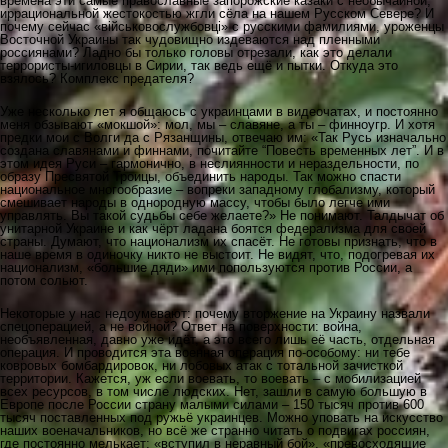
времена эти самые православные запорожские казаки с необычайной,
иррациональной жестокостью жгли сёла на нашем Русском Севере? И
почему сейчас «військовослужбовці» с русскими фамилиями, уроженцы
Восточной Украины так чудовищно издеваются над пленными
россиянами? Ладно бы только головы отрезали, как это делали
террористы-игиловцы в Сирии, так ведь ещё и пытки. Откуда это
взялось? Комплекс предателя?
Уже несколько лет я общаюсь с украинцами в видеочатах, и постоянно
меня обзывают «мокшой»: мол, мы – славяне, а ты – финноугр. И хотя
предки мои с Волги да с Рязанщины, отвечаю им: «Так Русь изначально
создана славянами и финнами, почитайте “Повесть временных лет”. И в
этом идея Руси – гармонично, в неслиянности и нераздельности, по
образу Пресвятой Троицы, объединить народы. Так можно спасти
национальное многообразие – вопреки западному глобализму, который
смешивает народы в однородную массу, чтобы было легче ими
управлять. Вы такой судьбы себе желаете?» Не понимают. Талдычат об
унитарной Украине и как чёрт ладана боятся федерализма для своей
страны. Думают, что национализм их спасёт. Не готовы признать, что в
наше время в одиночку никто не выстоит. Не видят, что, подогревая их
национализм, «большие дяди» ими попользуются против России, а
потом сольют.
Некоторые у нас недоумевают: почему вторжение на Украину назвали
спецоперацией, а не войной? Ответ на поверхности: война,
необъявленная, давно уже идёт, а это всего лишь её часть, отдельная
операция. И проводится эта военная операция по-особому: ни тебе
ковровых бомбардировок, ни лобовых атак с тотальной зачисткой
территории. Кажется, уж если воевать, то воевать – с мобилизацией
всех ресурсов, в том числе людских. Нет, зашли в самую большую в
Европе после России страну малыми силами – 150 тысяч против 600
тысяч поставленных под ружьё украинцев. Можно уповать на искусство
наших военачальников, но всё же странно читать о подвигах россиян,
где постоянно мелькает: «вступил в неравный бой», «превосходящие