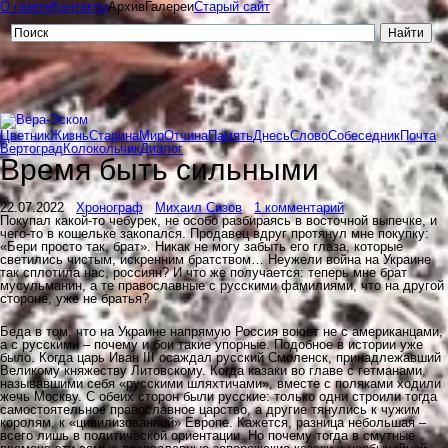
О газете
Контакты
Архив
Галереи
Старый сайт
Цветник
Жизнь
Старина
Мир
Отчина
Память
Днесь
Слово
Собеседник
Почта
Вертоград
Колокольчик
Диалог
Время быть сильными
22.07.2022
Хронограф
Михаил Сизов
1 комментарий
Покупал какой-то чебурек, не особо разбираясь в восточной выпечке, и
чего-то в кошельке закопался. Продавец вдруг протянул мне покупку:
«Бери просто так, брат». Никак не могу забыть его глаза, которые
светились чистым, искренним братством… Неужели война на Украине
так сплотила нас, россиян? И что же получается: теперь мне брат
мусульманин, а те православные с русскими фамилиями, что на другой
стороне, уже не братья?
Беда в том, что на Украине напрямую Россия воюет не с американцами,
а с русскими – почему и бои такие упорные. Подобное в истории уже
было. Когда царь Иван III осаждал русский Смоленск, принадлежавший
Великому княжеству Литовскому. Когда казаки во главе с гетманами,
называвшими себя «русскими шляхтичами», вместе с поляками ходили
жечь Москву. С обеих сторон были русские: только одни строили тогда
самостоятельное православное царство, а другие тянулись к чужим
королям, к «цивилизованной» Европе. Кажется, разница небольшая –
всего лишь в политической ориентации. Но почему тогда в смутные