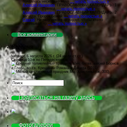
появилось несколько недо
... читать полностью »
Алексей Иванович
: ПРАВОСЛАВНЫЙ КАЛЕНДАРЬ. 1
августа. --- Препод
... читать полностью »
Алексей Иванович
: ПРАВОСЛАВНЫЙ КАЛЕНДАРЬ. 2
августа. Пророк Божий
... читать полностью »
Сергей
: Ни разу никого не видел, чтобы кто-то
сплевывал пр
... читать полностью »
Все комментарии
Сегодня
Четверг, 6 августа 2026 г.
(24 июля ст.ст.)
Седмица 10-я по Пятидесятнице
Мчч. блгвв. князей Бориса
и Глеба, во св. Крещении Романа и Давида (1015)
Мц. Христины (ок. 300)
Подписаться на газету здесь
Фотогалереи