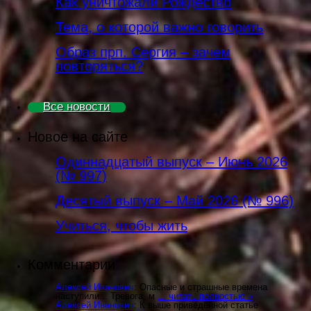
Как уничтожали Рождество
Тема, о которой важно говорить
Образ прп. Сергия – зачем
повторяться?
Все новости
Новое на сайте
Одиннадцатый выпуск – Июнь 2026
(№ 997)
Деcятый выпуск – Май 2026 (№ 996)
Учиться, чтобы жить
Комментарии
Алексей Иванович
: Опасные и страшные времена
наступили... Тревога, м
... читать полностью »
Алексей Иванович
: К выше приведённой статье