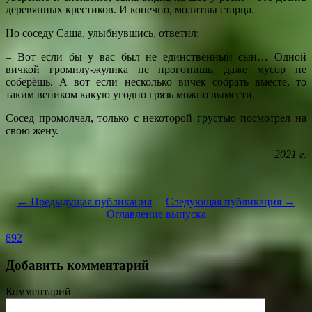
деревянных крестиков. И конечно, молитвы старца.
Но соседу Саша, улыбнувшись, ответил:
– Вот если бы у вас был не единственный сын… Одной
вичкой громилу-жулика не прогонишь, даже мусор не
соберёшь. А вот если несколько вичек собрать вместе, то
таким веником какую угодно грязь можно вымести.
Сосед промолчал, только с некоторой грустью посмотрел на
свою жену.
2021 г.
← Предыдущая публикация
Следующая публикация →
Оглавление выпуска
892
Добавить комментарий
Комментарий