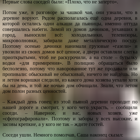
Первые слова соседей были: «Плохо, что не заперто».
Потом уже, в разговоре за чашкой чая, они узнали, что в
деревне воруют. Рядом располагалась ещё одна деревня, в
которой остались одни алкаши да пьяницы, именно оттуда
совершались набеги. Зимой из домов дачников, уехавших в
город, выносили всё: холодильники, телевизоры,
микроволновки, забирали даже металлическую посуду.
Поэтому осенью дачники нанимали грузовые «газели» и
увозили из своих домов всё ценное, а двери оставляли слегка
приоткрытыми, чтоб не раскурочили, а на столе – бутылку
водки «для примирения». В полицию обращаться было
бесполезно, потому что наворованное тут же продавали или
пропивали: обыскивай не обыскивай, ничего не найдёшь. Но
и летом воришки следили, из какого дома хозяева уехали хотя
бы на день, и той же ночью дом обчищали. Знали, что летом
дом полон разных ценностей.
– Каждый день гонец из этой пьяной деревни проходит по
нашей дороге и смотрит, у кого чего украсть, – сообщили
соседи. – Наверное, и вас, новых хозяев, уже
«сфотографировали». Поэтому и заборы у всех высокие, и
засовы крепкие, а у кого не так – ждите гостей.
Соседи ушли. Немного помолчав, Саша наконец сказал: