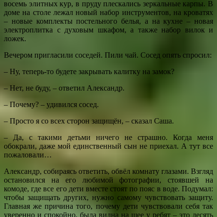
восемь элитных кур, в пруду плескались зеркальные карпы. В
доме на столе лежал новый набор инструментов, на кроватях
– новые комплекты постельного белья, а на кухне – новая
электроплитка с духовым шкафом, а также набор вилок и
ложек.
Вечером пригласили соседей. Пили чай. Сосед опять спросил:
– Ну, теперь-то будете закрывать калитку на замок?
– Нет, не буду, – ответил Александр.
– Почему? – удивился сосед.
– Просто я со всех сторон защищён, – сказал Саша.
– Да, с такими детьми ничего не страшно. Когда меня
обокрали, даже мой единственный сын не приехал. А тут все
пожаловали…
Александр, собираясь ответить, обвёл комнату глазами. Взгляд
остановился на его любимой фотографии, стоявшей на
комоде, где все его дети вместе стоят по пояс в воде. Подумал:
чтобы защищать других, нужно самому чувствовать защиту.
Главная же причина того, почему дети чувствовали себя так
уверенно и спокойно, была видна на шее у ребят – это десять