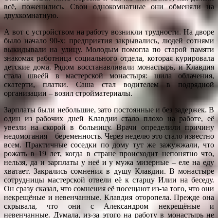
всё, поженились. Свои однокомнатные они обменяли на
двухкомнатную.
А вот с устройством на работу возникли трудности. На дворе
было начало 90-х: предприятия закрывались, людей сотнями
выкидывали на улицу. Молодым помогла по старой памяти
знакомая работница социального отдела, которая курировала
детские дома. Рядом восстанавливали монастырь, и Клавдия
стала швеёй в мастерской монастыря: шила облачения,
скатерти, платки. Саша стал водителем в подрядной
организации – возил стройматериалы.
Зарплаты были небольшие, зато постоянные и без задержек. В
один из рабочих дней Клавдии стало плохо на работе, её
увезли на скорой в больницу. Врачи определили причину
недомогания – беременность. Через неделю это стало известно
всем. Практичные соседки по дому тут же зажужжали, что
рожать в 19 лет, когда в стране происходит непонятно что,
нельзя, да и зарплаты у неё и у мужа мизерные – еле на еду
хватает. Закрались сомнения в душу Клавдии. В монастыре
сотрудницы мастерской отвели её к старцу Илии на беседу.
Он сразу сказал, что сомнения её посещают из-за того, что они
некрещёные и невенчанные. Клавдия оторопела. Прежде она
скрывала, что они с Александром некрещёные и
невенчанные. Думала, из-за этого на работу в монастырь не