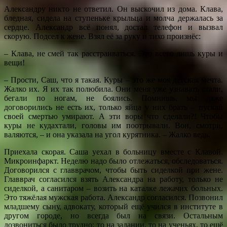
Александру никто не ответил. Он выскочил из дома. Клава,
бледная, сидела на ступеньке крыльца и молча держалась за
сердце. Александр всё понял, достал телефон и вызвал
скорую. Подсел к жене. Взял её за руку и тихо произнёс:
– Клава, не смей так расстраиваться. Это всего лишь куры и
вещи!
– Прости, Саш, что я такая. Куры – это же моя детская мечта.
Жалко их. Я их так полюбила. Они меня уже узнавать стали,
бегали по ногам, не боялись. Помнишь, мы даже
договорились не есть их, только яйца у них брать – пускай
своей смертью умирают. А эти воры что сделали?! Чтобы
куры не кудахтали, головы им поотрывали. Вон, смотри,
валяются, – и она указала на угол курятника. – Жалко ведь.
Приехала скорая. Саша уехал в больницу вместе с Клавой.
Микроинфаркт. Неделю надо было отлежаться, обследоваться.
Договорился с главврачом, чтобы быть сиделкой при жене.
Главврач согласился взять Александра на работу, только не
сиделкой, а санитаром – возить на каталке лежачих больных.
Это тяжёлая мужская работа. Александр согласился. Позвонил
младшему сыну, адвокату, который ещё учился в институте в
другом городе, но всегда был на связи. Остальным
дозвониться было трудно: то на задании, то на ученьях, то ещё