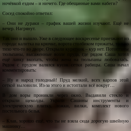
ночёвкой ездим – и ничего. Где обещанные вами набеги?
Сосед спокойно ответил:
– Они не дураки – график вашей жизни изучают. Ещё не
вечер. Нагрянут.
Так оно и вышло. Уже в следующее воскресенье приезжают из
города: калитка на крючке, ворота столбиком прижаты, только
тихо что-то во дворе. Открыли курятник – кур нет. Потоптаны
тюльпаны, высаженные возле пруда, где рядом Саша хотел
ещё лавку вкопать, чтобы жена на тюльпаны любовалась.
Рядом с прудом валялся кусок сетки рабицы. Саша начал
комментировать:
– Ну и народ голодный! Пруд мелкий, всех карпов этой
сеткой выловили. Из-за этого и истоптали всё вокруг…
В дом воры проникли через окно. Выдавили стекло и
открыли щеколды. Украли Сашины инструменты и
электрическую плитку, ложки, вилки, комплект нового
постельного белья.
– Клав, хорошо ещё, что ты не взяла сюда дорогую швейную
машинку…