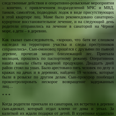
следственные действия и оперативно-розыскные мероприятия
– конечно, с привлечением подразделений МЧС и МВД,
танков, самолётов, подводных лодок в виде присутствующих
в этой квартире лиц. Маме было рекомендовано санаторно-
курортное восстановительное лечение, и на следующий день
родители отправились на лечение в санаторий на Чёрное
море, а дети – в деревню.
Как сказал сын-следователь, «хорошо, что батя не слишком
наследил на территории участка и следы преступников
сохранились». Сын-омоновец прошёлся с друзьями по пьяной
деревне, прочесав заодно близлежащий лес. Приехала
милиция, прошлись по паспортному режиму. Оперативник
нашёл каналы сбыта краденой продукции. Двадцать дней
район стоял на ушах. Было арестовано пять человек по делу о
кражах на дачах и в деревнях, найдено 19 человек, которые
были в розыске по другим делам. Сын-прокурор пообещал
проконтролировать нескорое возвращение задержанных
лиц…
* * *
Когда родители приехали из санатория, их встретил в деревне
сын-адвокат, который отдал ключи от дома и уехал. За
калиткой их ждали подарки от детей. В курятнике кудахтали