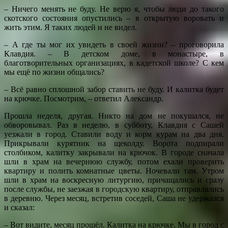
– Ничего менять не буду. Не верю я, чтобы люди до такого
скотского состояния опустились – в открытую воровать и
жить этим. Я таких людей и не видел.
– А где ты мог их увидеть в своей жизни? – проговорила
Клавдия. – В детском доме, в монастыре, в
благотворительных организациях, в кадетской школе? С кем
мы ещё по жизни общались?
– Всё равно сплошной забор ставить не буду. И калитка будет
на крючке. Посмотрим, – ответил Александр.
Прошла неделя, другая. Никто на дом не покушался, не
обворовывал. Раз в неделю, в субботу, Клавдия с Сашей
уезжали в город. Ставили воду и корм курам на два дня.
Прикрывали курятник на щеколду. Ворота подпирали
столбиком, калитку закрывали на крючок. В городе сначала
шли в храм на вечернюю службу, потом ехали проверить
квартиру и полить комнатные цветы. Ночевали там. Утром
шли в храм на воскресную литургию, причащались и сразу
после службы, не заезжая в городскую квартиру, отправлялись
в деревню. Через месяц, встретив соседей, Саша не удержался
и сказал:
– Вот видите, месяц прошёл. Калитка на крючке. Мы в город с