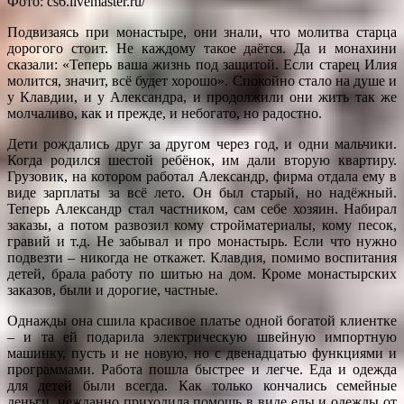
Фото: cs6.livemaster.ru/
Подвизаясь при монастыре, они знали, что молитва старца
дорогого стоит. Не каждому такое даётся. Да и монахини
сказали: «Теперь ваша жизнь под защитой. Если старец Илия
молится, значит, всё будет хорошо». Спокойно стало на душе и
у Клавдии, и у Александра, и продолжили они жить так же
молчаливо, как и прежде, и небогато, но радостно.
Дети рождались друг за другом через год, и одни мальчики.
Когда родился шестой ребёнок, им дали вторую квартиру.
Грузовик, на котором работал Александр, фирма отдала ему в
виде зарплаты за всё лето. Он был старый, но надёжный.
Теперь Александр стал частником, сам себе хозяин. Набирал
заказы, а потом развозил кому стройматериалы, кому песок,
гравий и т.д. Не забывал и про монастырь. Если что нужно
подвезти – никогда не откажет. Клавдия, помимо воспитания
детей, брала работу по шитью на дом. Кроме монастырских
заказов, были и дорогие, частные.
Однажды она сшила красивое платье одной богатой клиентке
– и та ей подарила электрическую швейную импортную
машинку, пусть и не новую, но с двенадцатью функциями и
программами. Работа пошла быстрее и легче. Еда и одежда
для детей были всегда. Как только кончались семейные
деньги, нежданно приходила помощь в виде еды и одежды от