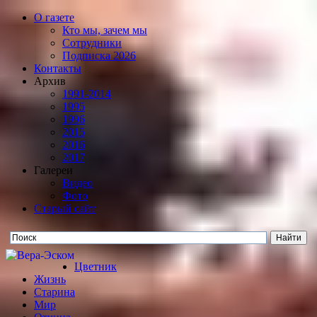
О газете
Кто мы, зачем мы
Сотрудники
Подписка 2026
Контакты
Архив
1991-2014
1995
1996
2015
2016
2017
Галереи
Видео
Фото
Старый сайт
Цветник
Жизнь
Старина
Мир