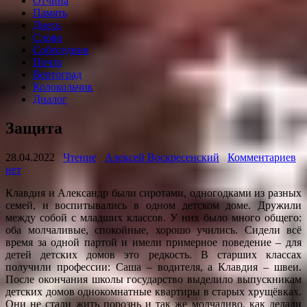
Отчина
Память
Днесь
Слово
Собеседник
Почта
Вертоград
Колокольчик
Диалог
Защита
28.04.2022
Чтение
Алексей Воскресенский
Комментариев
нет
Клавдия и Александр были сиротами, одногодками из разных
семей, и воспитывались в одном детском доме. Дружили
между собой с младших классов. У них было много общего:
оба молчаливые, спокойные, хорошо учились. Сидели всё
время за одной партой и имели примерное поведение – для
детей детских домов это редкость. В старших классах
получили профессии: Саша – водителя, а Клавдия – швеи.
После окончания школы государство выделило выпускникам
детских домов однокомнатные квартиры в старых хрущёвках.
Они не стали жить порознь и так же молчаливо, как делали