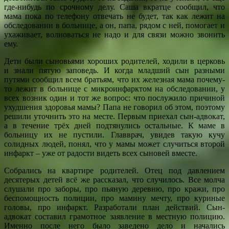
где-нибудь по срочному делу. Саша вкратце сообщил, что
мама пока по телефону отвечать не будет, так как лежит на
обследовании в больнице, а он, папа, рядом с ней, помогает и
ухаживает, волноваться не надо и для связи можно звонить
ему.
Дети были сыновьями хороших родителей, ходили в церковь
и знали пятую заповедь. И когда младший сын разными
путями сообщил всем братьям, что их железная мама почему-
то лежит в больнице с микроинфарктом на обследовании, у
всех возник один и тот же вопрос: что послужило причиной
ухудшения здоровья мамы? Папа не говорил об этом, поэтому
решили уточнить это на месте. Первым приехал сын-адвокат,
а в течение трёх дней подтянулись остальные. К маме в
больницу их не пустили. Главврач, увидев такую кучу
солидных людей, понял, что у мамы может случиться второй
инфаркт – уже от радости видеть всех сыновей вместе.
Собрались на квартире родителей. Отец под давлением
десятерых детей всё же рассказал, что случилось. Все молча
слушали про заборы, про пьяную деревню, про кражи, про
беспомощность полиции, про мамину мечту, про куриные
головы, про инфаркт. Разработали план действий. Сын-
адвокат составил грамотное заявление в местную полицию.
Именно после него было заведено дело и начались