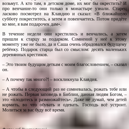
возьмут. А кто там, в детском доме, их мог бы окрестить? И
про венчание-то они только в монастыре узнали. Старец
ласково посмотрел на Клавдию и сказал: «В ближайшую
субботу покреститесь, а затем и повенчаетесь. Потом придёте
ко мне, я вам подарочек дам».
В течение недели они крестились и венчались, а затем
пришли к старцу за подарком. Сомнений у неё к этому
моменту уже не было, да и Саша очень обрадовался будущему
ребёнку. Подарок старца был со смыслом: десять маленьких
деревянных крестиков.
– Это твоим будущим деткам с моим благословением, – сказал
он.
– А почему так много?! – воскликнула Клавдия.
– А чтобы в следующий раз не сомневалась, рожать тебе или
не рожать. Первая заповедь в Библии, данная людям Богом, –
это «плодитесь и размножайтесь». Даже не думай, чем детей
кормить, во что обувать и одевать. Господь всё устроит.
Молиться за вас буду всё время.