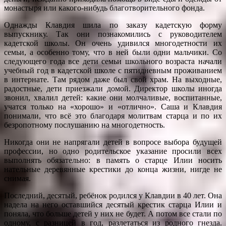
монастыря или какого-нибудь благотворительного фонда.
Однажды Клавдия шила по заказу кадетскую форму
выпускнику. Так они познакомились с руководителем
кадетской школы. Он очень удивился многодетности их
семьи, а особенно тому, что в ней были одни мальчики. Со
следующего года все дети семьи школьного возраста начали
учебный год в кадетской школе с пятидневным проживанием
в интернате. Там рядом даже был свой храм. На выходные,
радостные, дети приезжали домой. Директор школы иногда
звонил, хвалил детей: какие они молчаливые, воспитанные,
учатся только на «хорошо» и «отлично». Саша и Клавдия
понимали, что всё это благодаря молитвам старца и по их
безропотному послушанию на многодетность.
Никогда они не напрягали детей в вопросе выбора будущей
профессии, но одно родительское указание просили всех
выполнять обязательно: в память о старце Илии носить
нательные деревянные крестики до конца жизни, нигде не
снимая.
Последний, десятый, ребёнок родился у Клавдии в 40 лет. Она
надела на него оставшийся десятый крестик старца Илии и
поняла, что больше детей у них не будет. А потом все стали по
одному, с разницей в год, разлетаться из родного гнезда.