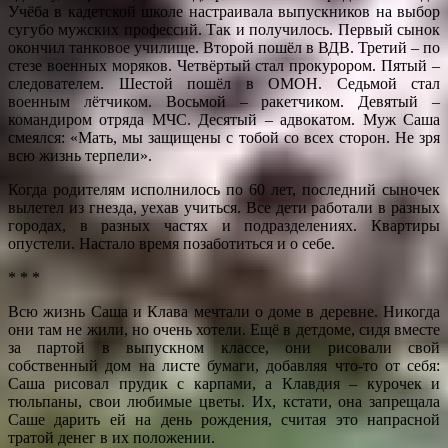
Учёба в кадетской школе настраивала выпускников на выбор
сугубо мужских профессий. Так и получилось. Первый сынок
окончил танковое училище. Второй пошёл в ВДВ. Третий – по
стезе военных моряков. Четвёртый стал прокурором. Пятый –
следователем. Шестой пошёл в ОМОН. Седьмой стал
военным лётчиком. Восьмой – ракетчиком. Девятый –
командиром отряда МЧС. Десятый – адвокатом. Муж Саша
смеялся: «Мать, мы защищены с тобой со всех сторон. Не зря
всю жизнь терпели».
Когда родителям исполнилось по 60 лет, последний сыночек
вылетел из гнезда, уехав учиться. Все дети работали в разных
городах, в разных частях и подразделениях. Квартиры
опустели. Настало время позаботиться и о себе.
* * *
Всю жизнь Саша и Клава мечтали о доме в деревне. Никогда
они там не жили, но очень хотели. Ещё в детдоме, сидя вместе
за партой в выпускном классе, они рисовали свой
собственный дом на листе бумаги, добавляя что-то от себя:
Саша рисовал прудик с карпами, а Клавдия – курочек и
тюльпаны, свои любимые цветы. Их, кстати, она запрещала
Саше дарить ей на день рождения, считая это напрасной
тратой денег в их положении.