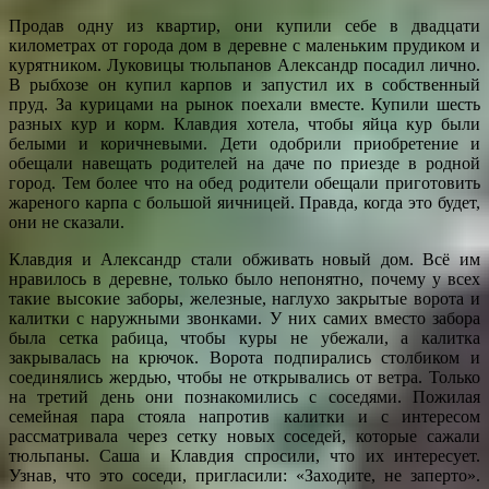
Продав одну из квартир, они купили себе в двадцати
километрах от города дом в деревне с маленьким прудиком и
курятником. Луковицы тюльпанов Александр посадил лично.
В рыбхозе он купил карпов и запустил их в собственный
пруд. За курицами на рынок поехали вместе. Купили шесть
разных кур и корм. Клавдия хотела, чтобы яйца кур были
белыми и коричневыми. Дети одобрили приобретение и
обещали навещать родителей на даче по приезде в родной
город. Тем более что на обед родители обещали приготовить
жареного карпа с большой яичницей. Правда, когда это будет,
они не сказали.
Клавдия и Александр стали обживать новый дом. Всё им
нравилось в деревне, только было непонятно, почему у всех
такие высокие заборы, железные, наглухо закрытые ворота и
калитки с наружными звонками. У них самих вместо забора
была сетка рабица, чтобы куры не убежали, а калитка
закрывалась на крючок. Ворота подпирались столбиком и
соединялись жердью, чтобы не открывались от ветра. Только
на третий день они познакомились с соседями. Пожилая
семейная пара стояла напротив калитки и с интересом
рассматривала через сетку новых соседей, которые сажали
тюльпаны. Саша и Клавдия спросили, что их интересует.
Узнав, что это соседи, пригласили: «Заходите, не заперто».