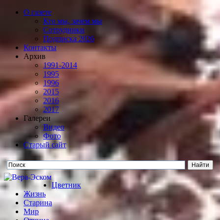
О газете
Кто мы, зачем мы
Сотрудники
Подписка 2026
Контакты
Архив
1991-2014
1995
1996
2015
2016
2017
Галереи
Видео
Фото
Старый сайт
Цветник
Жизнь
Старина
Мир