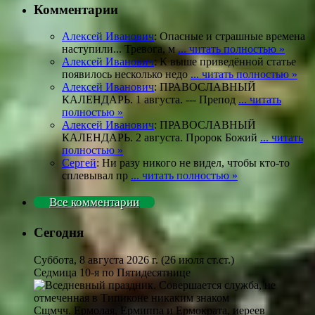
Комментарии
Алексей Иванович
: Опасные и страшные времена
наступили... Тревога, м
... читать полностью »
Алексей Иванович
: К выше приведённой статье
появилось несколько недо
... читать полностью »
Алексей Иванович
: ПРАВОСЛАВНЫЙ
КАЛЕНДАРЬ. 1 августа. --- Препод
... читать
полностью »
Алексей Иванович
: ПРАВОСЛАВНЫЙ
КАЛЕНДАРЬ. 2 августа. Пророк Божий
... читать
полностью »
Сергей
: Ни разу никого не видел, чтобы кто-то
сплевывал пр
... читать полностью »
Все комментарии
Сегодня
Суббота, 8 августа 2026 г.
(26 июля ст.ст.)
Седмица 10-я по Пятидесятнице
Сщмчч. Ермолая, Ермиппа и Ермократа, иереев