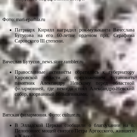
Фото: mari-eparhia.ru
Патриарх Кирилл наградил рок-музыканта Вячеслава
Бутусова на его 60-летие орденом прп. Серафима
Саровского III степени.
Вячеслав Бутусов_news.store.rambler.ru
Православные активисты обратились к губернатору
Кировской области с предложением установить
памятник Александру Невскому перед областной
филармонией, где некогда стоял Александро-Невский
собор, взорванный большевиками.
Вятская филармония. Фото: culture.ru
В Элладской Церкви сообщили о благоухании на о.
Пелопоннес мощей святого Петра Аргосского, жившего
в Х веке.