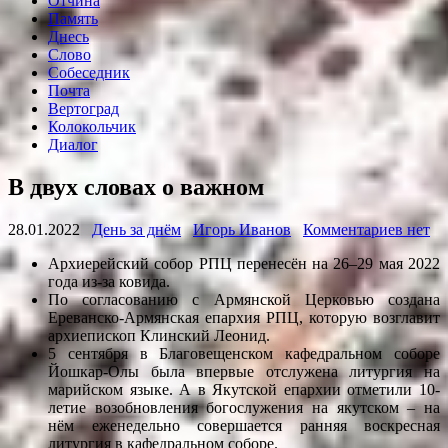
Отчина
Память
Днесь
Слово
Собеседник
Почта
Вертоград
Колокольчик
Диалог
В двух словах о важном
28.01.2022
День за днём
Игорь Иванов
Комментариев нет
Архиерейский собор РПЦ перенесён на 26–29 мая 2022
года из-за ковида.
По согласованию с Армянской Церковью создана
Ереванско-Армянская епархия РПЦ, которую возглавит
архиепископ Клинский Леонид.
5 сентября в Благовещенском кафедральном соборе
Йошкар-Олы была впервые отслужена литургия на
марийском языке. А в Якутской епархии отметили 10-
летие возобновления богослужения на якутском – на
нём еженедельно совершается ранняя воскресная
литургия в кафедральном соборе.