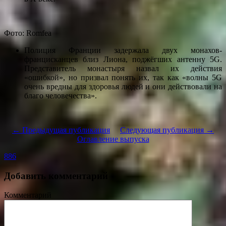
Фото: Romfea
Полиция Франции задержала двух монахов-
францисканцев близ Лиона, поджёгших антенну 5G.
Представитель монастыря назвал их действия
«ошибкой», но призвал понять их, так как «волны 5G
очень вредны для здоровья людей и они действовали на
благо человечества».
← Предыдущая публикация
Следующая публикация →
Оглавление выпуска
886
Добавить комментарий
Комментарий