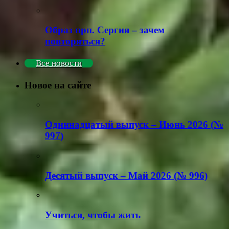
Образ прп. Сергия – зачем
повторяться?
Все новости
Новое на сайте
Одиннадцатый выпуск – Июнь 2026 (№
997)
Деcятый выпуск – Май 2026 (№ 996)
Учиться, чтобы жить