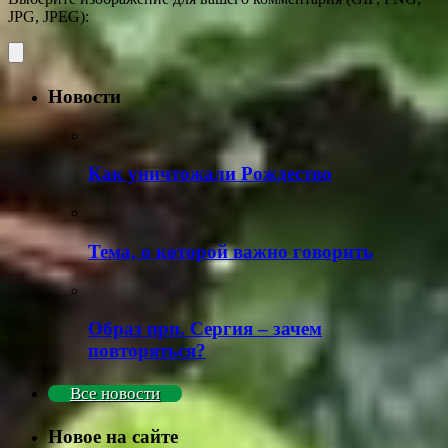
JPG, JPEG):
Новости
Как уничтожали Рождество
Тема, о которой важно говорить
Образ прп. Сергия – зачем
повторяться?
Все новости
Новое на сайте