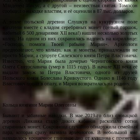
Младенец Иисус, а с другой – неизвестная святая. Томпсон
сообщил о находке властям, и её оценили в 87 тыс. долларов.
А возле польской деревни Слушкув на кукурузном поле
копатели вместе с кладом серебряных монет (целый горшок,
набитый 6 500 денариями XII века!) нашли несколько золотых
колец. На одном из них сохранилась надпись на кириллице:
«Господи, помоги Твоей рабыне Марии». Археологи
предполагают, что кольцо, как и монеты, принадлежали не
просто Марии, а супруге Силезского князя Петра Властовича.
Известно, что Мария была дочерью Черниговского князя
Олега Святославича (умер в 1115 году). В начале XII века её
выдали замуж за Петра Властовича, одного из друзей
Польского князя Болеслава Кривоустого. Однако в 1146 году
Властович попал в опалу, и Мария возвратилась на родину.
Кольца княгини Марии Олеговны
Бывают и забавные находки. В мае 2019-го близ словацкой
деревни Ликавка стадо диких кабанов раскопало сотни
старинных монет. Сокровища случайно обнаружила семейная
пара, которая сразу вызвала археологов. В небольшой яме
находилось крошечное глиняное дно от кувшина с примерно