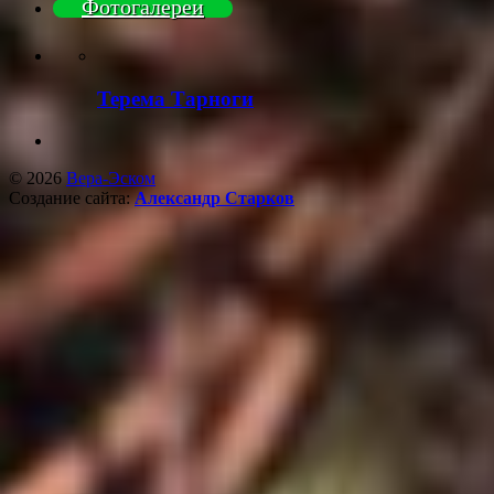
Фотогалереи
Терема Тарноги
© 2026
Вера-Эском
Создание сайта:
Александр Старков