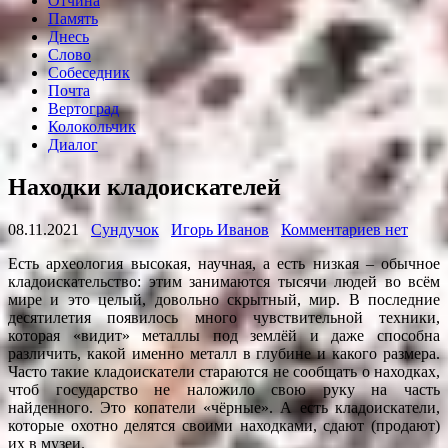
Отчина
Память
Днесь
Слово
Собеседник
Почта
Вертоград
Колокольчик
Диалог
Находки кладоискателей
08.11.2021
Сундучок
Игорь Иванов
Комментариев нет
Есть археология высокая, научная, а есть низкая – обычное
кладоискательство: этим занимаются тысячи людей во всём
мире и это целый, довольно скрытный, мир. В последние
десятилетия появилось много чувствительной техники,
которая «видит» металлы под землёй и даже способна
различить, какой именно металл в глубине и какого размера.
Часто такие кладоискатели стараются не сообщать о находках,
чтоб государство не наложило свою руку на часть
найденного. Это копатели «чёрные». А есть кладоискатели,
которые охотно делятся своими находками, сдают (продают)
их в музеи.