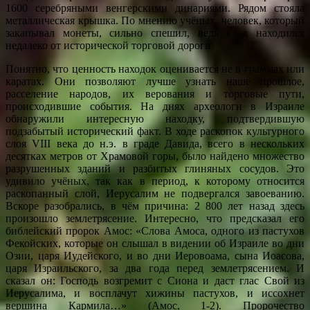
1600 серебряными венгерскими динариями. Рядом стояла
металлическая крышка. По мнению учёных, человек, который
закапывал монеты, сильно спешил, ведь клад находился
недалеко от исторической торговой дороги.
Понятно, что ценность находок оценивается не в граммах или
каратах. Они позволяют лучше узнать наше прошлое,
расселение народов, их верования и торговые пути,
происходившие события. На днях археологи в Израиле
обнаружили интересную находку, подтвердившую
подзабытый исторический факт. В ходе раскопок культурного
слоя VIII века до н.э. в граде Давида, всего в нескольких
десятках метров от Храмовой горы, было найдено множество
разрушенных зданий и разбитых глиняных сосудов. Это
удивило учёных, так как в период, к которому относится
раскопанный слой, Иерусалим не подвергался завоеванию.
Вскоре разобрались, в чём причина: 2 800 лет назад здесь
произошло землетрясение. Интересно, что предсказал его
библейский пророк Амос: «Слова Амоса, одного из пастухов
Фекойских, которые он слышал в видении об Израиле во дни
Озии, царя Иудейского, и во дни Иеровоама, сына Иоасова,
царя Израильского, за два года перед землетрясением. И
сказал он: Господь возгремит с Сиона и даст глас Свой из
Иерусалима, и восплачут хижины пастухов, и иссохнет
вершина Кармила…» (Амос, 1-2). Пророчество