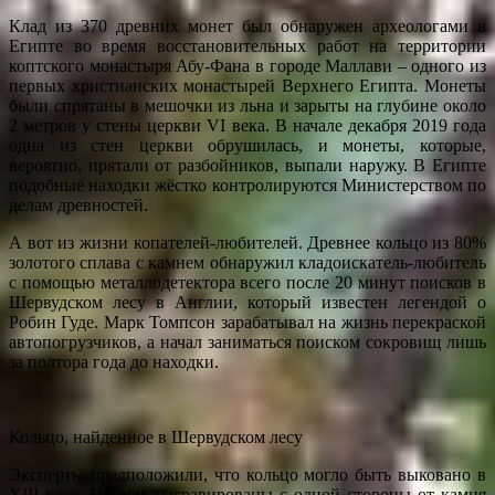
Клад из 370 древних монет был обнаружен археологами в
Египте во время восстановительных работ на территории
коптского монастыря Абу-Фана в городе Маллави – одного из
первых христианских монастырей Верхнего Египта. Монеты
были спрятаны в мешочки из льна и зарыты на глубине около
2 метров у стены церкви VІ века. В начале декабря 2019 года
одна из стен церкви обрушилась, и монеты, которые,
вероятно, прятали от разбойников, выпали наружу. В Египте
подобные находки жёстко контролируются Министерством по
делам древностей.
А вот из жизни копателей-любителей. Древнее кольцо из 80%
золотого сплава с камнем обнаружил кладоискатель-любитель
с помощью металлодетектора всего после 20 минут поисков в
Шервудском лесу в Англии, который известен легендой о
Робин Гуде. Марк Томпсон зарабатывал на жизнь перекраской
автопогрузчиков, а начал заниматься поиском сокровищ лишь
за полтора года до находки.
Кольцо, найденное в Шервудском лесу
Эксперты предположили, что кольцо могло быть выковано в
XIII веке. На нём выгравированы с одной стороны от камня