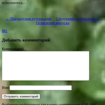
исполнилось…
← Предыдущая публикация
Следующая публикация →
Оглавление выпуска
881
Добавить комментарий
Комментарий
Имя
Выберите изображение для вашего комментария (GIF, PNG,