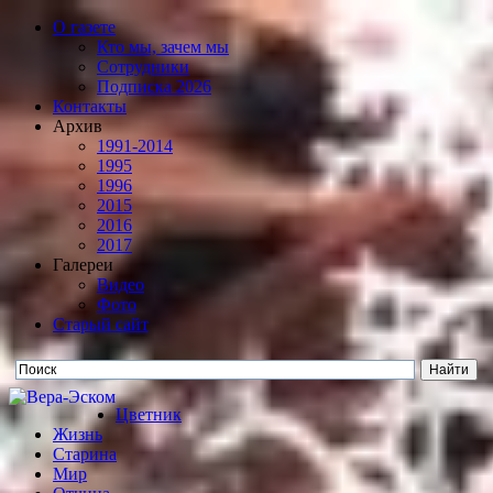
О газете
Кто мы, зачем мы
Сотрудники
Подписка 2026
Контакты
Архив
1991-2014
1995
1996
2015
2016
2017
Галереи
Видео
Фото
Старый сайт
Цветник
Жизнь
Старина
Мир