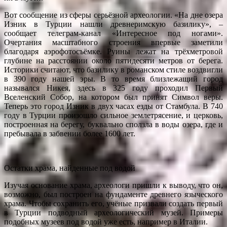
Вот сообщение из сферы серьёзной археологии. «На дне озера
Изник в Турции нашли древнеримскую базилику», –
сообщает телеграм-канал «Интересное под ногами».
Очертания масштабного строения впервые заметили
благодаря аэрофотосъёмке. Руины лежат на трёхметровой
глубине на расстоянии около пятидесяти метров от берега.
Историки считают, что базилику в романском стиле воздвигли
в 390 году нашей эры. В то время близлежащий город
назывался Никея, здесь в 325 году проходил Первый
Вселенский Собор, на котором был принят Символ веры.
Теперь это город Изник в двух часах езды от Стамбула. В 740
году в Турции произошло сильное землетрясение, и церковь,
построенная на берегу, буквально сползла в воды озера, где и
пребывала в забвении более 1600 лет.
Остатки храма, найденные под водой
Изучая основание храма, археологи пришли к выводу, что он,
возможно, был построен на фундаменте древнего языческого
храма. Чтобы сохранить его, учёные призвали создать первый
в Турции подводный археологический музей. Примеры
подобных музеев под водой уже есть, например в Италии.