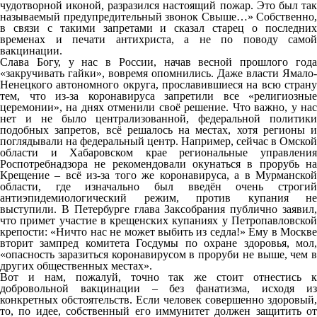
чудотворной иконой, разразился настоящий пожар. Это был так
называемый предупредительный звонок Свыше…» Собственно,
в связи с такими запретами и сказал старец о последних
временах и печати антихриста, а не по поводу самой
вакцинации.
Слава Богу, у нас в России, начав весной прошлого года
«закручивать гайки», вовремя опомнились. Даже власти Ямало-
Ненецкого автономного округа, прославившиеся на всю страну
тем, что из-за коронавируса запретили все «религиозные
церемонии», на днях отменили своё решение. Что важно, у нас
нет и не было централизованной, федеральной политики
подобных запретов, всё решалось на местах, хотя регионы и
поглядывали на федеральный центр. Например, сейчас в Омской
области и Хабаровском крае региональные управления
Роспотребнадзора не рекомендовали окунаться в прорубь на
Крещение – всё из-за того же коронавируса, а в Мурманской
области, где изначально был введён очень строгий
антиэпидемиологический режим, против купания не
выступили. В Петербурге глава Заксобрания публично заявил,
что примет участие в крещенских купаниях у Петропавловской
крепости: «Ничто нас не может выбить из седла!» Ему в Москве
вторит зампред комитета Госдумы по охране здоровья, мол,
«опасность заразиться коронавирусом в проруби не выше, чем в
других общественных местах».
Вот и нам, пожалуй, точно так же стоит отнестись к
добровольной вакцинации – без фанатизма, исходя из
конкретных обстоятельств. Если человек совершенно здоровый,
то, по идее, собственный его иммунитет должен защитить от