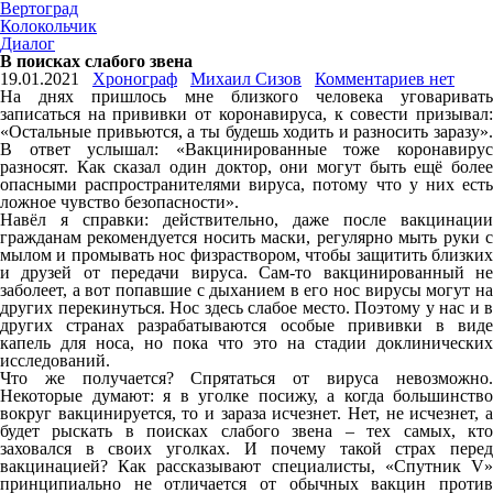
Вертоград
Колокольчик
Диалог
В поисках слабого звена
19.01.2021
Хронограф
Михаил Сизов
Комментариев нет
На днях пришлось мне близкого человека уговаривать
записаться на прививки от коронавируса, к совести призывал:
«Остальные привьются, а ты будешь ходить и разносить заразу».
В ответ услышал: «Вакцинированные тоже коронавирус
разносят. Как сказал один доктор, они могут быть ещё более
опасными распространителями вируса, потому что у них есть
ложное чувство безопасности».
Навёл я справки: действительно, даже после вакцинации
гражданам рекомендуется носить маски, регулярно мыть руки с
мылом и промывать нос физраствором, чтобы защитить близких
и друзей от передачи вируса. Сам-то вакцинированный не
заболеет, а вот попавшие с дыханием в его нос вирусы могут на
других перекинуться. Нос здесь слабое место. Поэтому у нас и в
других странах разрабатываются особые прививки в виде
капель для носа, но пока что это на стадии доклинических
исследований.
Что же получается? Спрятаться от вируса невозможно.
Некоторые думают: я в уголке посижу, а когда большинство
вокруг вакцинируется, то и зараза исчезнет. Нет, не исчезнет, а
будет рыскать в поисках слабого звена – тех самых, кто
заховался в своих уголках. И почему такой страх перед
вакцинацией? Как рассказывают специалисты, «Спутник V»
принципиально не отличается от обычных вакцин против