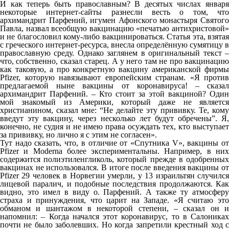
И как теперь быть православным? В десятых числах января
некоторые интернет-сайты разнесли весть о том, что
архимандрит Парфений, игумен Афонского монастыря Святого
Павла, назвал всеобщую вакцинацию «печатью антихристовой»
и не благословил кому-либо вакцинироваться. Статья эта, взятая
с греческого интернет-ресурса, внесла определённую сумятицу в
православную среду. Однако заглянем в оригинальный текст –
что, собственно, сказал старец. А у него там не про вакцинацию
как таковую, а про конкретную вакцину американской фирмы
Pfizer, которую навязывают европейским странам. «Я против
предлагаемой ныне вакцины от коронавируса! – сказал
архимандрит Парфений. – Кто стоит за этой вакциной? Один
мой знакомый из Америки, который даже не является
христианином, сказал мне: “Не делайте эту прививку. Те, кому
введут эту вакцину, через несколько лет будут обречены”. Я,
конечно, не судия и не имею права осуждать тех, кто выступает
за прививку, но лично я с этим не согласен».
Тут надо сказать, что, в отличие от «Спутника V», вакцины от
Pfizer и Moderna более экспериментальны. Например, в них
содержится полиэтиленгликоль, который прежде в одобренных
вакцинах не использовался. В итоге после введения вакцины от
Pfizer 29 человек в Норвегии умерли, у 13 израильтян случился
лицевой паралич, и подобные последствия продолжаются. Как
видно, это имел в виду о. Парфений. А также ту атмосферу
страха и принуждения, что царит на Западе. «Я считаю это
обманом и шантажом в некоторой степени, – сказал он и
напомнил: – Когда начался этот коронавирус, то в Салониках
почти не было заболевших. Но когда запретили крестный ход с