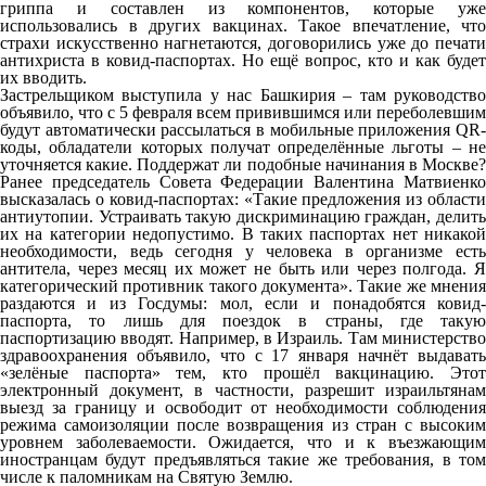
гриппа и составлен из компонентов, которые уже
использовались в других вакцинах. Такое впечатление, что
страхи искусственно нагнетаются, договорились уже до печати
антихриста в ковид-паспортах. Но ещё вопрос, кто и как будет
их вводить.
Застрельщиком выступила у нас Башкирия – там руководство
объявило, что с 5 февраля всем привившимся или переболевшим
будут автоматически рассылаться в мобильные приложения QR-
коды, обладатели которых получат определённые льготы – не
уточняется какие. Поддержат ли подобные начинания в Москве?
Ранее председатель Совета Федерации Валентина Матвиенко
высказалась о ковид-паспортах: «Такие предложения из области
антиутопии. Устраивать такую дискриминацию граждан, делить
их на категории недопустимо. В таких паспортах нет никакой
необходимости, ведь сегодня у человека в организме есть
антитела, через месяц их может не быть или через полгода. Я
категорический противник такого документа». Такие же мнения
раздаются и из Госдумы: мол, если и понадобятся ковид-
паспорта, то лишь для поездок в страны, где такую
паспортизацию вводят. Например, в Израиль. Там министерство
здравоохранения объявило, что с 17 января начнёт выдавать
«зелёные паспорта» тем, кто прошёл вакцинацию. Этот
электронный документ, в частности, разрешит израильтянам
выезд за границу и освободит от необходимости соблюдения
режима самоизоляции после возвращения из стран с высоким
уровнем заболеваемости. Ожидается, что и к въезжающим
иностранцам будут предъявляться такие же требования, в том
числе к паломникам на Святую Землю.