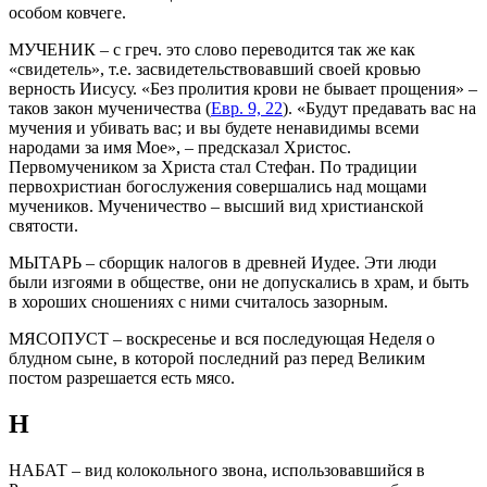
особом ковчеге.
МУЧЕНИК – с греч. это слово переводится так же как
«свидетель», т.е. засвидетельствовавший своей кровью
верность Иисусу. «Без пролития крови не бывает прощения» –
таков закон мученичества (
Евр. 9, 22
). «Будут предавать вас на
мучения и убивать вас; и вы будете ненавидимы всеми
народами за имя Мое», – предсказал Христос.
Первомучеником за Христа стал Стефан. По традиции
первохристиан богослужения совершались над мощами
мучеников. Мученичество – высший вид христианской
святости.
МЫТАРЬ – сборщик налогов в древней Иудее. Эти люди
были изгоями в обществе, они не допускались в храм, и быть
в хороших сношениях с ними считалось зазорным.
МЯСОПУСТ – воскресенье и вся последующая Неделя о
блудном сыне, в которой последний раз перед Великим
постом разрешается есть мясо.
Н
НАБАТ – вид колокольного звона, использовавшийся в