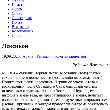
Отчина
Память
Днесь
Слово
Собеседник
Почта
Вертоград
Колокольчик
Диалог
Лексикон
19.09.2020
Архив
Редакция
Комментариев нет
Рубрика
• Лексикон •
МОЩИ – святыни Церкви, честные останки (тела) святых,
сохранившиеся после смерти (кости, либо высохшая плоть).
Почитаются в связи с учением Церкви об участии тела в
воскрешении после Страшного Суда, благодаря многим
исцелениям и чудесам от них. «Восточная Церковь, если
находит в земле тела, не превратившиеся в землю, почитает
их или за святые мощи, или за тела отлученных и проклятых»
(Новая Скрижаль). В каждом православном храме обязательно
есть частичка св. мощей – зашитая в антиминс или же в