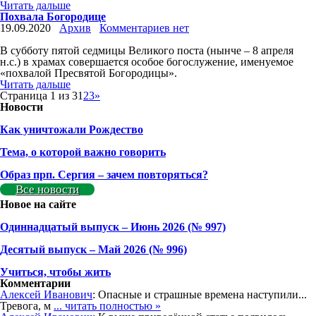
Читать дальше
Похвала Богородице
19.09.2020
Архив
Комментариев нет
В субботу пятой седмицы Великого поста (нынче – 8 апреля
н.с.) в храмах совершается особое богослужение, именуемое
«похвалой Пресвятой Богородицы».
Читать дальше
Страница 1 из 3
1
2
3
»
Новости
Как уничтожали Рождество
Тема, о которой важно говорить
Образ прп. Сергия – зачем повторяться?
Все новости
Новое на сайте
Одиннадцатый выпуск – Июнь 2026 (№ 997)
Деcятый выпуск – Май 2026 (№ 996)
Учиться, чтобы жить
Комментарии
Алексей Иванович
: Опасные и страшные времена наступили...
Тревога, м
... читать полностью »